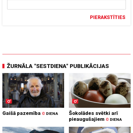
PIERAKSTĪTIES
ŽURNĀLA "SESTDIENA" PUBLIKĀCIJAS
Gaišā pazemība
Šokolādes svētki arī
©
DIENA
pieaugušajiem
©
DIENA