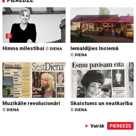
PIEREDZE
Himna mīlestībai
Iemaldījies Inciemā
©
DIENA
©
DIENA
Muzikālie revolucionāri
Skaistums un neatkarība
©
DIENA
©
DIENA
Vairāk
PIEREDZE