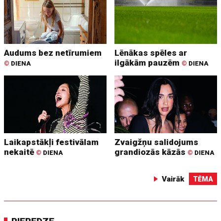
Audums bez netīrumiem
Lēnākas spēles ar
ilgākām pauzēm
©
DIENA
©
DIENA
Laikapstākļi festivālam
Zvaigžņu salidojums
nekaitē
grandiozās kāzās
©
DIENA
©
DIENA
Vairāk
TĒMA