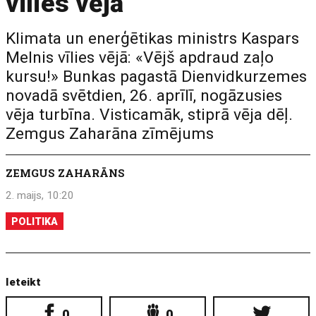
vīlies vējā
Klimata un enerģētikas ministrs Kaspars
Melnis vīlies vējā: «Vējš apdraud zaļo
kursu!» Bunkas pagastā Dienvidkurzemes
novadā svētdien, 26. aprīlī, nogāzusies
vēja turbīna. Visticamāk, stiprā vēja dēļ.
Zemgus Zaharāna zīmējums
ZEMGUS ZAHARĀNS
2. maijs, 10:20
POLITIKA
Ieteikt
0
0