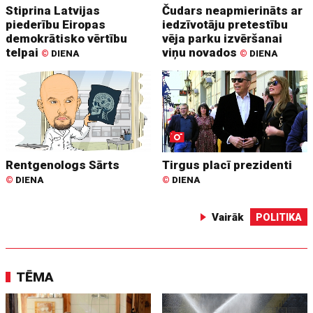
Stiprina Latvijas
Čudars neapmierināts ar
piederību Eiropas
iedzīvotāju pretestību
demokrātisko vērtību
vēja parku izvēršanai
telpai
viņu novados
©
DIENA
©
DIENA
Rentgenologs Sārts
Tirgus placī prezidenti
©
DIENA
©
DIENA
Vairāk
POLITIKA
TĒMA