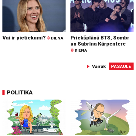
Vai ir pietiekami?
Priekšplānā BTS, Sombr
©
DIENA
un Sabrīna Kārpentere
©
DIENA
Vairāk
PASAULE
POLITIKA