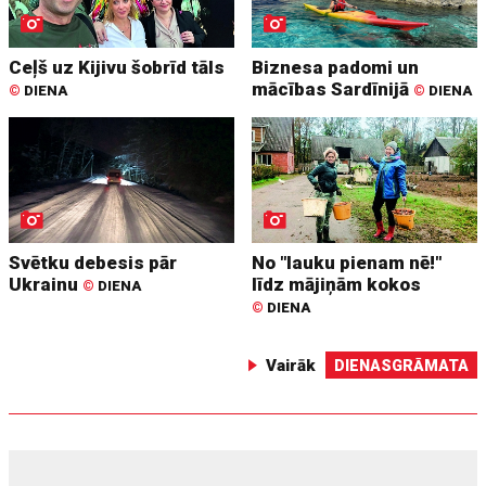
Ceļš uz Kijivu šobrīd tāls
Biznesa padomi un
mācības Sardīnijā
©
DIENA
©
DIENA
Svētku debesis pār
No "lauku pienam nē!"
Ukrainu
līdz mājiņām kokos
©
DIENA
©
DIENA
Vairāk
DIENASGRĀMATA