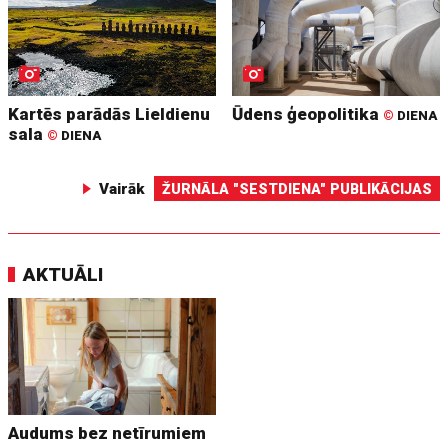
Kartēs parādās Lieldienu
Ūdens ģeopolitika
©
DIENA
sala
©
DIENA
Vairāk
ŽURNĀLA "SESTDIENA" PUBLIKĀCIJAS
AKTUĀLI
Audums bez netīrumiem