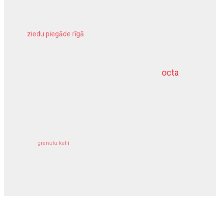
ziedu piegāde rīgā
meliorācijas darbi
octa
dziļurbums
kravu apdrošināšana
granulu katli
siltumsūknis