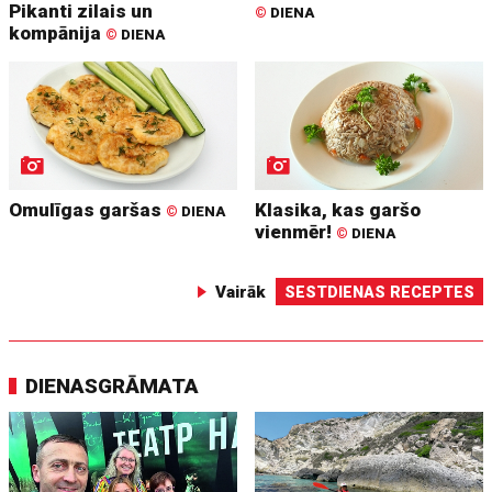
Pikanti zilais un
©
DIENA
kompānija
©
DIENA
Omulīgas garšas
Klasika, kas garšo
©
DIENA
vienmēr!
©
DIENA
Vairāk
SESTDIENAS RECEPTES
DIENASGRĀMATA