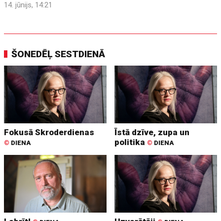
14. jūnijs, 14:21
ŠONEDĒĻ SESTDIENĀ
Fokusā Skroderdienas
Īstā dzīve, zupa un
politika
©
DIENA
©
DIENA