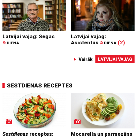
Latvijai vajag: Segas
Latvijai vajag:
Asistentus
(2)
©
DIENA
©
DIENA
Vairāk
LATVIJAI VAJAG
SESTDIENAS RECEPTES
Sestdienas
receptes:
Mocarella un parmezāns