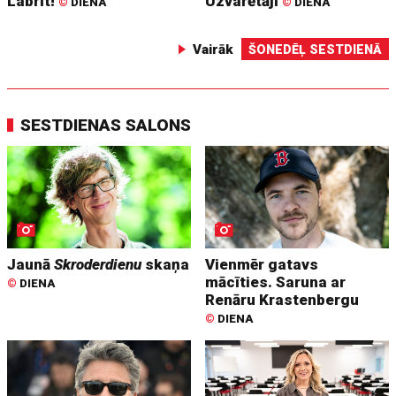
Labrīt!
Uzvarētāji
©
DIENA
©
DIENA
Vairāk
ŠONEDĒĻ SESTDIENĀ
SESTDIENAS SALONS
Jaunā
Skroderdienu
skaņa
Vienmēr gatavs
mācīties. Saruna ar
©
DIENA
Renāru Krastenbergu
©
DIENA