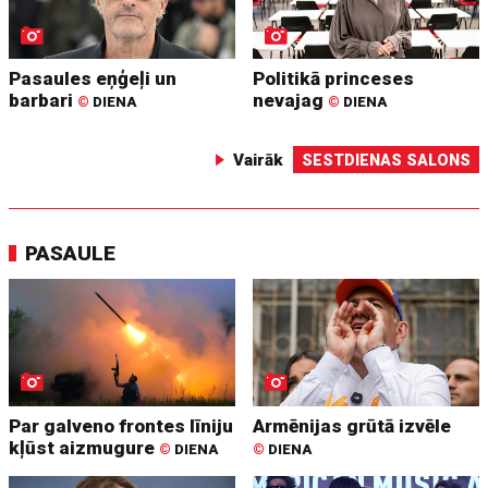
Pasaules eņģeļi un
Politikā princeses
barbari
nevajag
©
DIENA
©
DIENA
Vairāk
SESTDIENAS SALONS
PASAULE
Par galveno frontes līniju
Armēnijas grūtā izvēle
kļūst aizmugure
©
DIENA
©
DIENA