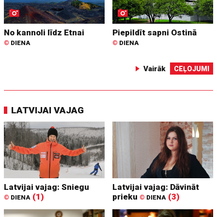
No kannoli līdz Etnai
Piepildīt sapni Ostinā
©
DIENA
©
DIENA
Vairāk
CEĻOJUMI
LATVIJAI VAJAG
Latvijai vajag: Sniegu
Latvijai vajag: Dāvināt
(1)
prieku
(3)
©
DIENA
©
DIENA