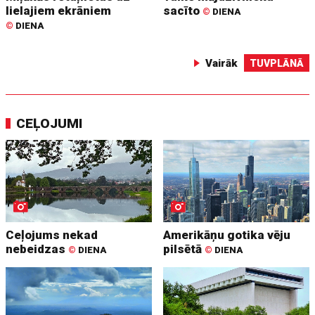
lielajiem ekrāniem
sacīto
©
DIENA
©
DIENA
Vairāk
TUVPLĀNĀ
CEĻOJUMI
Ceļojums nekad
Amerikāņu gotika vēju
nebeidzas
pilsētā
©
DIENA
©
DIENA