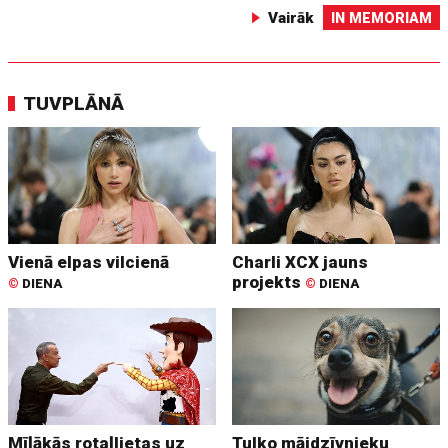
Vairāk
IN MEMORIAM
TUVPLĀNĀ
Vienā elpas vilcienā
Charli XCX jauns
projekts
©
DIENA
©
DIENA
Mīļākās rotaļlietas uz
Tulko mājdzīvnieku