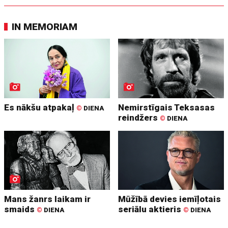
IN MEMORIAM
Es nākšu atpakaļ
Nemirstīgais Teksasas
©
DIENA
reindžers
©
DIENA
Mans žanrs laikam ir
Mūžībā devies iemīļotais
smaids
seriālu aktieris
©
DIENA
©
DIENA