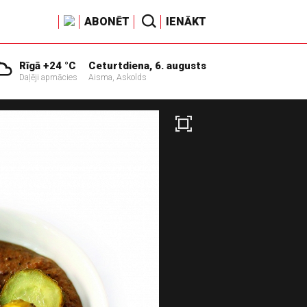
ABONĒT
IENĀKT
Rīgā +24 °C
Ceturtdiena, 6. augusts
Daļēji apmācies
Aisma, Askolds