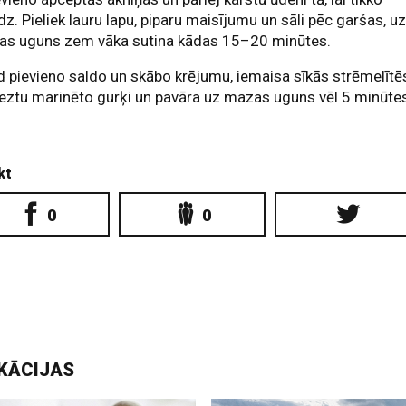
z. Pieliek lauru lapu, piparu maisījumu un sāli pēc garšas, u
elas uguns zem vāka sutina kādas 15–20 minūtes.
d pievieno saldo un skābo krējumu, iemaisa sīkās strēmelītē
eztu marinēto gurķi un pavāra uz mazas uguns vēl 5 minūte
kt
0
0
IKĀCIJAS