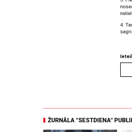
nosed
neli
4. Ta
sagri
Ietei
ŽURNĀLA "SESTDIENA" PUBL