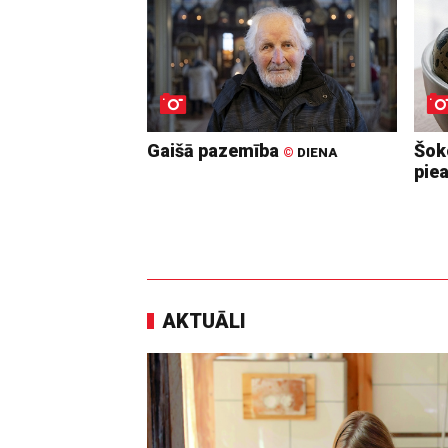
Gaišā pazemība
Šoko
©
DIENA
pie
AKTUĀLI