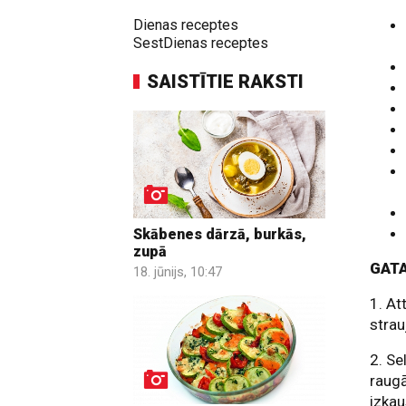
Dienas receptes
SestDienas receptes
SAISTĪTIE RAKSTI
Skābenes dārzā, burkās,
zupā
GAT
18. jūnijs, 10:47
1. At
strau
2. Se
raugā
izkau