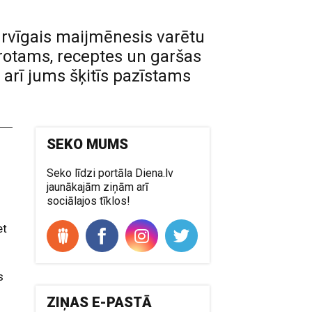
urvīgais maijmēnesis varētu
rotams, receptes un garšas
arī jums šķitīs pazīstams
SEKO MUMS
Seko līdzi portāla Diena.lv
jaunākajām ziņām arī
sociālajos tīklos!
et
s
ZIŅAS E-PASTĀ