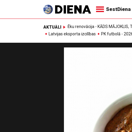
SestDiena
Ēku renovācija - KĀDS MĀJOKLIS
AKTUĀLI
Latvijas eksporta izcilības
PK futbolā - 202