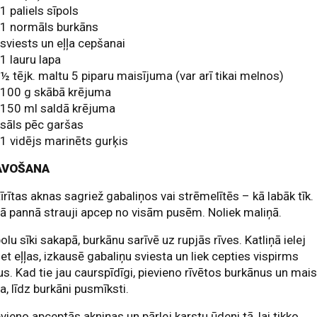
1 paliels sīpols
1 normāls burkāns
sviests un eļļa cepšanai
1 lauru lapa
½ tējk. maltu 5 piparu maisījuma (var arī tikai melnos)
100 g skābā krējuma
150 ml saldā krējuma
sāls pēc garšas
1 vidējs marinēts gurķis
AVOŠANA
tīrītas aknas sagriež gabaliņos vai strēmelītēs – kā labāk tīk.
ā pannā strauji apcep no visām pusēm. Noliek maliņā.
polu sīki sakapā, burkānu sarīvē uz rupjās rīves. Katliņā ielej
et eļļas, izkausē gabaliņu sviesta un liek cepties vispirms
us. Kad tie jau caurspīdīgi, pievieno rīvētos burkānus un mai
a, līdz burkāni pusmīksti.
evieno apceptās akniņas un pārlej karstu ūdeni tā, lai tikko