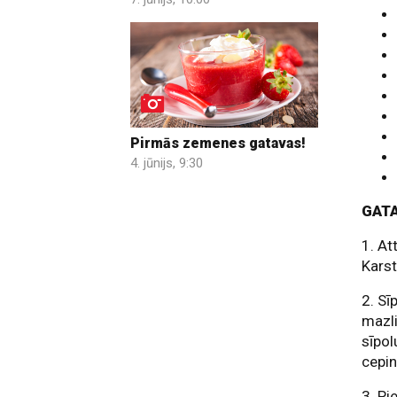
Pirmās zemenes gatavas!
4. jūnijs, 9:30
GAT
1. At
Karst
2. Sī
mazli
sīpol
cepin
3. Pi