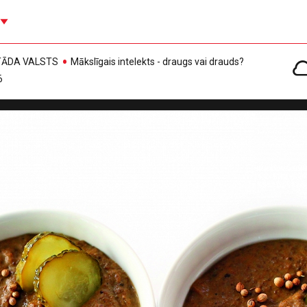
, TĀDA VALSTS
Mākslīgais intelekts - draugs vai drauds?
6