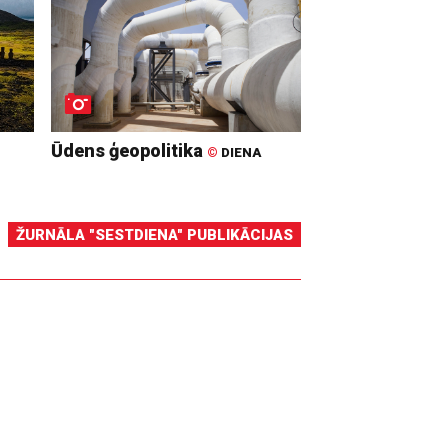
Ūdens ģeopolitika
©
DIENA
ŽURNĀLA "SESTDIENA" PUBLIKĀCIJAS