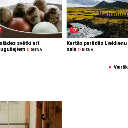
lādes svētki arī
Kartēs parādās Lieldienu
augušajiem
sala
©
DIENA
©
DIENA
Vairāk