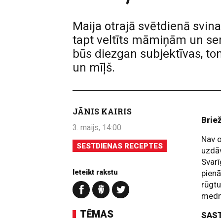
Maija otrajā svētdienā svin
tapt veltīts māmiņām un se
būs diezgan subjektīvas, to
un mīļš.
JĀNIS KAIRIS
Brie
3. maijs, 14:00
Nav o
SESTDIENAS RECEPTES
uzdāv
Svarī
Ieteikt rakstu
pienā
rūgt
medni
TĒMAS
SAS