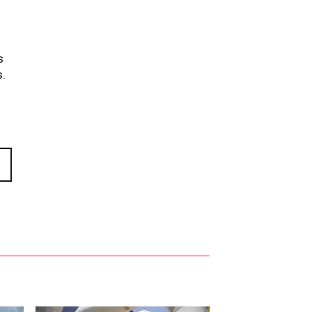
z
s
s.