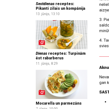
Sestdienas
receptes:
nelie
Pikanti zilais un kompānija
aizņ
13. jūnijs, 13:10
3. Pi
saldo
minū
4. Ta
svies
Dienas
receptes: Turpinām
ēst rabarberus
11. jūnijs, 8:29
Aknu
Nevar
gan 
SAS
Mocarella un parmezāns
7. jūnijs, 10:00