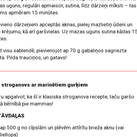
las uguns, regulāri apmaisot, sutina, līdz dārzeņi mīksti – tas
ems apmēram 15 minūtes.
evieno dārzeņiem apceptās aknas, pielej mazlietiņ ūdeni un
 krējumu, kā arī garšvielas. Uz mazas uguns sutina kādas 1
tes.
d visu sablendē, pievienojot ap 70 g gabaliņos sagriezta
ta. Pilda trauciņos, un gatavs!
 stroganovs ar marinētiem gurķiem
u apgalvot, ka šī ir klasiska stroganova recepte, taču garšo
kā bērnībā pie mammas!
TĀVDAĻAS
ap 500 g no cīpslām un plēvēm attīrītu brieža aknu (vai
liellopa)