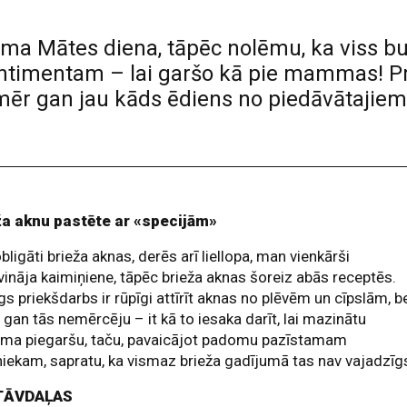
ama Mātes diena, tāpēc nolēmu, ka viss b
ntimentam – lai garšo kā pie mammas! P
mēr gan jau kāds ēdiens no piedāvātajiem 
ža aknu pastēte ar «specijām»
bligāti brieža aknas, derēs arī liellopa, man vienkārši
ināja kaimiņiene, tāpēc brieža aknas šoreiz abās receptēs.
gs priekšdarbs ir rūpīgi attīrīt aknas no plēvēm un cīpslām, b
 gan tās nemērcēju – it kā to iesaka darīt, lai mazinātu
uma piegaršu, taču, pavaicājot padomu pazīstamam
ekam, sapratu, ka vismaz brieža gadījumā tas nav vajadzīg
TĀVDAĻAS