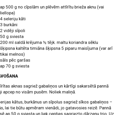
ap 500 g no cīpslām un plēvēm attīrītu brieža aknu (vai
liellopa)
4 seleriju kāti
3 burkāni
2 vidēji sīpoli
50 g sviesta
200 ml saldā krējuma ½ tējk. maltu koriandra sēklu
šķipsna kaltēta timiāna šķipsna 5 piparu maisījuma (var arī
tikai melnos)
sāls pēc garšas
ap 70 g sviesta
AVOŠANA
tīrītas aknas sagriež gabaliņos un kārtīgi sakarsētā pannā
ji apcep no visām pusēm. Noliek maliņā.
lerijas kātus, burkānus un sīpolus sagriež sīkos gabaliņos –
s, lai tie būtu apmēram vienādi, jo gatavosies reizē. Pannā
sē ap 50 g sviesta un liek cepties sagriezto dārzeņu trio. Uz