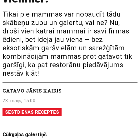
Tikai pie mammas var nobaudīt tādu
skābeņu zupu un galertu, vai ne? Nu,
droši vien katrai mammai ir savi firmas
ēdieni, bet ideja jau viena – bez
eksotiskām garšvielām un sarežģītām
kombinācijām mammas prot gatavot tik
garšīgi, ka pat restorānu piedāvājums
nestāv klāt!
GATAVO JĀNIS KAIRIS
23. maijs, 15:00
SESTDIENAS RECEPTES
Cūkgaļas galertiņš