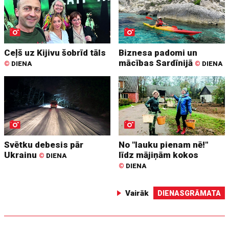
Ceļš uz Kijivu šobrīd tāls
Biznesa padomi un
mācības Sardīnijā
©
DIENA
©
DIENA
Svētku debesis pār
No "lauku pienam nē!"
Ukrainu
līdz mājiņām kokos
©
DIENA
©
DIENA
Vairāk
DIENASGRĀMATA