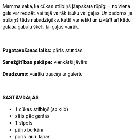
Mamma saka, ka cūkas stilbiņš jāapskata rūpīgi – no viena
gala var redzēt, vai tajā vairāk tauku vai gaļas. Un padoms: ja
stilbiņš tāds nabadzīgāks, katlā var ielikt un izvārīt arī kādu
gulaša gabala šķēli, lai gaļas vairāk.
Pagatavošanas laiks:
pāris stundas
Sarežģītības pakāpe:
vienkārši jāvāra
Daudzums:
vairāki trauciņi ar galertu
SASTĀVDAĻAS
1 cūkas stilbiņš (ap kilo)
sāls pēc garšas
1 sīpols
pāris burkāni
pāris lauru lapas