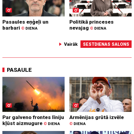
Pasaules eņģeļi un
Politikā princeses
barbari
nevajag
©
DIENA
©
DIENA
Vairāk
SESTDIENAS SALONS
PASAULE
Par galveno frontes līniju
Armēnijas grūtā izvēle
kļūst aizmugure
©
DIENA
©
DIENA