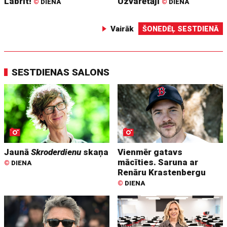
Labrīt!
Uzvarētāji
©
DIENA
©
DIENA
Vairāk
ŠONEDĒĻ SESTDIENĀ
SESTDIENAS SALONS
Jaunā
Skroderdienu
skaņa
Vienmēr gatavs
mācīties. Saruna ar
©
DIENA
Renāru Krastenbergu
©
DIENA