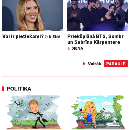
Vai ir pietiekami?
Priekšplānā BTS, Sombr
©
DIENA
un Sabrīna Kārpentere
©
DIENA
Vairāk
PASAULE
POLITIKA