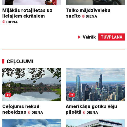
Mīļākās rotaļlietas uz
Tulko mājdzīvnieku
lielajiem ekrāniem
sacīto
©
DIENA
©
DIENA
Vairāk
TUVPLĀNĀ
CEĻOJUMI
Ceļojums nekad
Amerikāņu gotika vēju
nebeidzas
pilsētā
©
DIENA
©
DIENA