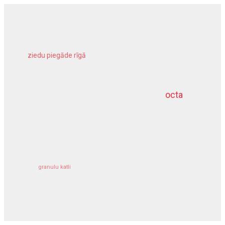
ziedu piegāde rīgā
meliorācijas darbi
octa
dziļurbums
kravu apdrošināšana
granulu katli
siltumsūknis