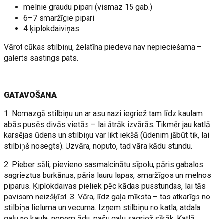
melnie graudu pipari (vismaz 15 gab.)
6–7 smaržīgie pipari
4 ķiplokdaiviņas
Vārot cūkas stilbiņu, želatīna piedeva nav nepieciešama –
galerts sastings pats.
GATAVOŠANA
1. Nomazgā stilbiņu un ar asu nazi iegriež tam līdz kaulam
abās pusēs divās vietās – lai ātrāk izvārās. Tikmēr jau katlā
karsējas ūdens un stilbiņu var likt iekšā (ūdenim jābūt tik, lai
stilbiņš nosegts). Uzvāra, noputo, tad vāra kādu stundu.
2. Pieber sāli, pievieno sasmalcinātu sīpolu, pāris gabalos
sagrieztus burkānus, pāris lauru lapas, smaržīgos un melnos
piparus. Ķiplokdaivas pieliek pēc kādas pusstundas, lai tās
pavisam neizšķīst. 3. Vāra, līdz gaļa mīksta – tas atkarīgs no
stilbiņa lieluma un vecuma. Izņem stilbiņu no katla, atdala
gaļu no kaula, noņem ādu, pašu gaļu sagriež sīkāk. Katlā