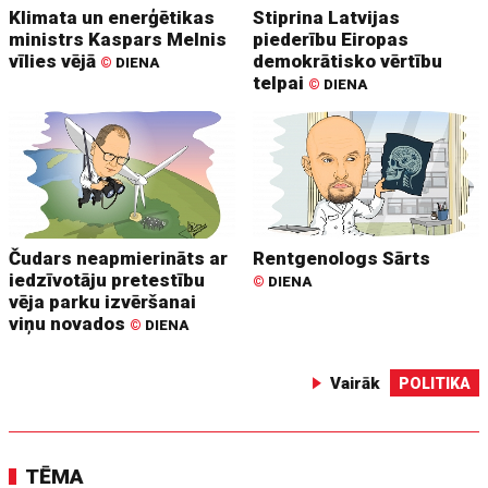
Klimata un enerģētikas
Stiprina Latvijas
ministrs Kaspars Melnis
piederību Eiropas
vīlies vējā
demokrātisko vērtību
©
DIENA
telpai
©
DIENA
Čudars neapmierināts ar
Rentgenologs Sārts
iedzīvotāju pretestību
©
DIENA
vēja parku izvēršanai
viņu novados
©
DIENA
Vairāk
POLITIKA
TĒMA