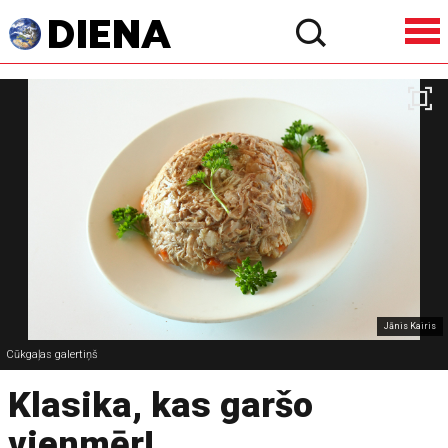
Jānis Kairis
Cūkgaļas galertiņš
Klasika, kas garšo
vienmēr!