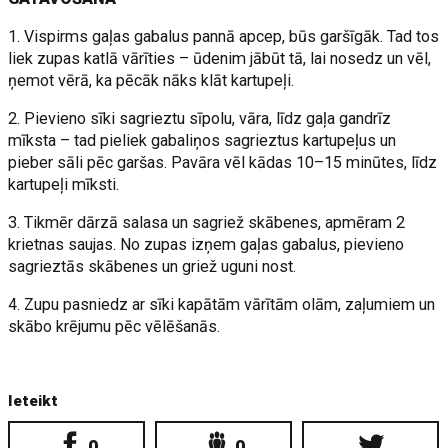
1. Vispirms gaļas gabalus pannā apcep, būs garšīgāk. Tad tos
liek zupas katlā vārīties – ūdenim jābūt tā, lai nosedz un vēl,
ņemot vērā, ka pēcāk nāks klāt kartupeļi.
2. Pievieno sīki sagrieztu sīpolu, vāra, līdz gaļa gandrīz
mīksta – tad pieliek gabaliņos sagrieztus kartupeļus un
pieber sāli pēc garšas. Pavāra vēl kādas 10–15 minūtes, līdz
kartupeļi mīksti.
3. Tikmēr dārzā salasa un sagriež skābenes, apmēram 2
krietnas saujas. No zupas izņem gaļas gabalus, pievieno
sagrieztās skābenes un griež uguni nost.
4. Zupu pasniedz ar sīki kapātām vārītām olām, zaļumiem un
skābo krējumu pēc vēlēšanās.
Ieteikt
0
0