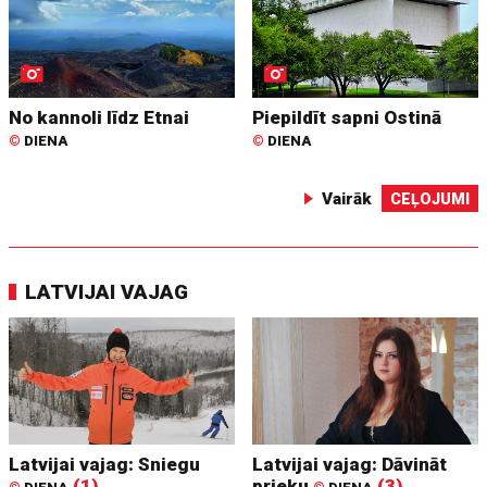
No kannoli līdz Etnai
Piepildīt sapni Ostinā
©
DIENA
©
DIENA
Vairāk
CEĻOJUMI
LATVIJAI VAJAG
Latvijai vajag: Sniegu
Latvijai vajag: Dāvināt
(1)
prieku
(3)