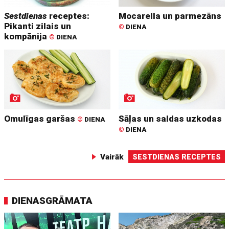
Sestdienas
receptes:
Mocarella un parmezāns
Pikanti zilais un
©
DIENA
kompānija
©
DIENA
Omulīgas garšas
Sāļas un saldas uzkodas
©
DIENA
©
DIENA
Vairāk
SESTDIENAS RECEPTES
DIENASGRĀMATA