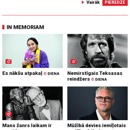
Vairāk
PIEREDZE
IN MEMORIAM
Es nākšu atpakaļ
Nemirstīgais Teksasas
©
DIENA
reindžers
©
DIENA
Mans žanrs laikam ir
Mūžībā devies iemīļotais