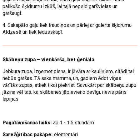
palikušo šķidrumu izkāš, lai tajā nepeld garšvielas un
garšaugi.
4. Sakapāto gaļu liek trauciņos un pārlej ar galerta šķidrumu.
Atdzesē un liek ledusskapī.
Skābeņu zupa – vienkārša, bet ģeniāla
Jebkura zupa, izņemot piena, ir jāvāra ar kauliņiem, citādi tai
nebūs garšas. Tā saka mamma, un, gadiem ēdot viņas
vārītās zupas, atliek tikai piekrist. Savukārt par skābeņu zupu
jāzina vēl tas, ka skābenes jāpievieno devīgi, nevis pāris
lapiņas
Pagatavošanas laiks:
ap 1 - 1,5 stundām
Sarežģītības pakāpe:
elementāri