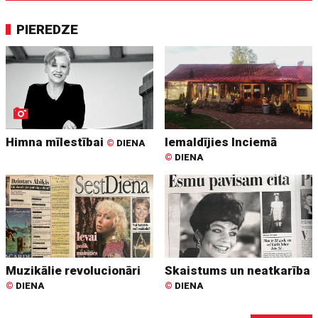
PIEREDZE
Himna mīlestībai
Iemaldījies Inciemā
©
DIENA
©
DIENA
Muzikālie revolucionāri
Skaistums un neatkarība
©
DIENA
©
DIENA