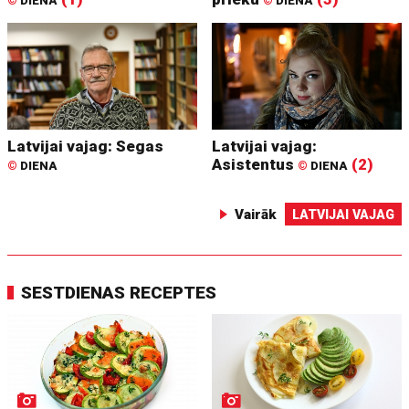
©
DIENA
©
DIENA
Latvijai vajag: Segas
Latvijai vajag:
Asistentus
(2)
©
DIENA
©
DIENA
Vairāk
LATVIJAI VAJAG
SESTDIENAS RECEPTES