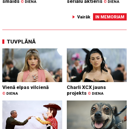
smaids
seriālu aktieris
©
DIENA
©
DIENA
Vairāk
IN MEMORIAM
TUVPLĀNĀ
Vienā elpas vilcienā
Charli XCX jauns
projekts
©
DIENA
©
DIENA