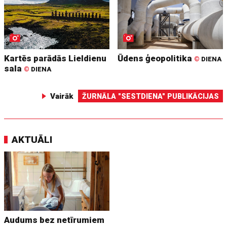
Kartēs parādās Lieldienu
Ūdens ģeopolitika
©
DIENA
sala
©
DIENA
Vairāk
ŽURNĀLA "SESTDIENA" PUBLIKĀCIJAS
AKTUĀLI
Audums bez netīrumiem