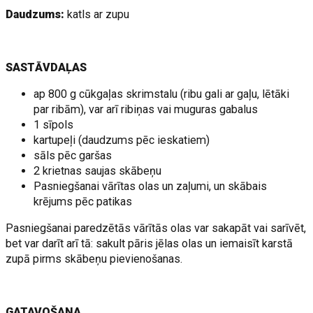
Daudzums:
katls ar zupu
SASTĀVDAĻAS
ap 800 g cūkgaļas skrimstalu (ribu gali ar gaļu, lētāki
par ribām), var arī ribiņas vai muguras gabalus
1 sīpols
kartupeļi (daudzums pēc ieskatiem)
sāls pēc garšas
2 krietnas saujas skābeņu
Pasniegšanai vārītas olas un zaļumi, un skābais
krējums pēc patikas
Pasniegšanai paredzētās vārītās olas var sakapāt vai sarīvēt,
bet var darīt arī tā: sakult pāris jēlas olas un iemaisīt karstā
zupā pirms skābeņu pievienošanas.
GATAVOŠANA