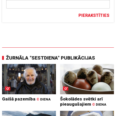
PIERAKSTĪTIES
ŽURNĀLA "SESTDIENA" PUBLIKĀCIJAS
Gaišā pazemība
Šokolādes svētki arī
©
DIENA
pieaugušajiem
©
DIENA