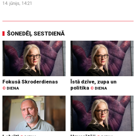
14. jūnijs, 14:21
ŠONEDĒĻ SESTDIENĀ
Fokusā Skroderdienas
Īstā dzīve, zupa un
politika
©
DIENA
©
DIENA