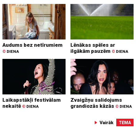
Audums bez netīrumiem
Lēnākas spēles ar
ilgākām pauzēm
©
DIENA
©
DIENA
Laikapstākļi festivālam
Zvaigžņu salidojums
nekaitē
grandiozās kāzās
©
DIENA
©
DIENA
Vairāk
TĒMA