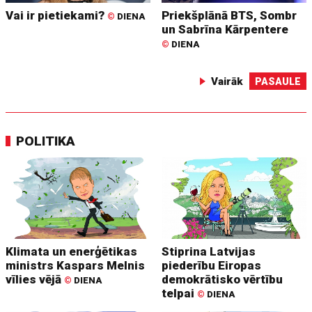
Vai ir pietiekami?
Priekšplānā BTS, Sombr
©
DIENA
un Sabrīna Kārpentere
©
DIENA
Vairāk
PASAULE
POLITIKA
Klimata un enerģētikas
Stiprina Latvijas
ministrs Kaspars Melnis
piederību Eiropas
vīlies vējā
demokrātisko vērtību
©
DIENA
telpai
©
DIENA