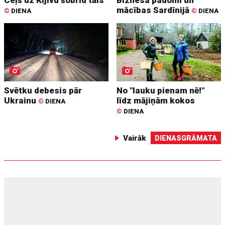
mācības Sardīnijā
©
DIENA
©
DIENA
Svētku debesis pār
No "lauku pienam nē!"
Ukrainu
līdz mājiņām kokos
©
DIENA
©
DIENA
Vairāk
DIENASGRĀMATA