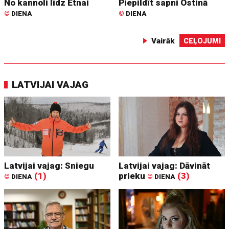
No kannoli līdz Etnai
Piepildīt sapni Ostinā
©
DIENA
©
DIENA
Vairāk
CEĻOJUMI
LATVIJAI VAJAG
Latvijai vajag: Sniegu
Latvijai vajag: Dāvināt
(1)
prieku
(3)
©
DIENA
©
DIENA