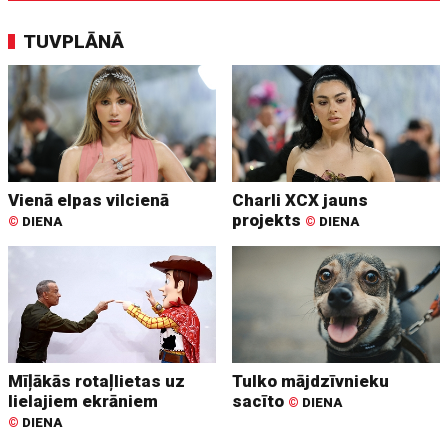
TUVPLĀNĀ
Vienā elpas vilcienā
Charli XCX jauns
projekts
©
DIENA
©
DIENA
Mīļākās rotaļlietas uz
Tulko mājdzīvnieku
lielajiem ekrāniem
sacīto
©
DIENA
©
DIENA