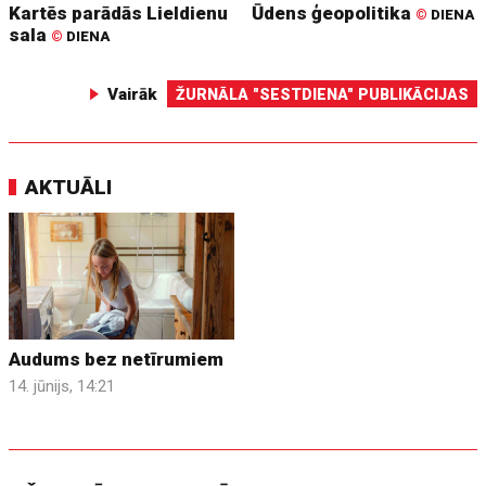
Kartēs parādās Lieldienu
Ūdens ģeopolitika
©
DIENA
sala
©
DIENA
Vairāk
ŽURNĀLA "SESTDIENA" PUBLIKĀCIJAS
AKTUĀLI
Audums bez netīrumiem
14. jūnijs, 14:21