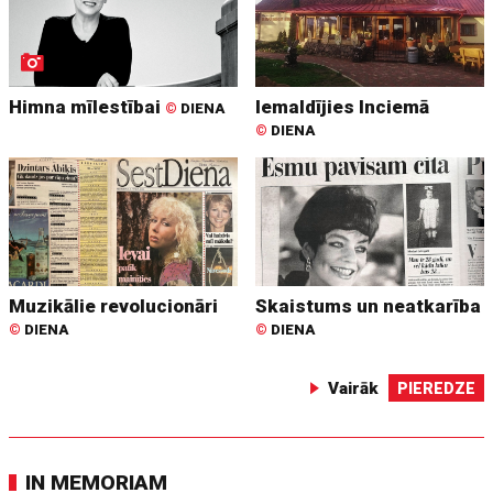
Himna mīlestībai
Iemaldījies Inciemā
©
DIENA
©
DIENA
Muzikālie revolucionāri
Skaistums un neatkarība
©
DIENA
©
DIENA
Vairāk
PIEREDZE
IN MEMORIAM