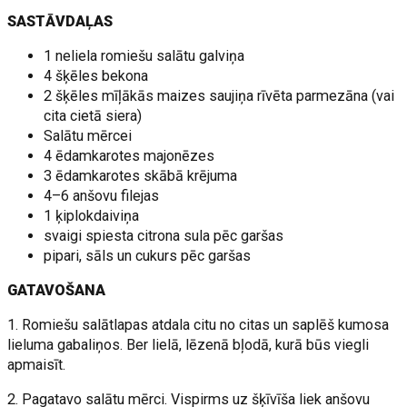
SASTĀVDAĻAS
1 neliela romiešu salātu galviņa
4 šķēles bekona
2 šķēles mīļākās maizes saujiņa rīvēta parmezāna (vai
cita cietā siera)
Salātu mērcei
4 ēdamkarotes majonēzes
3 ēdamkarotes skābā krējuma
4–6 anšovu filejas
1 ķiplokdaiviņa
svaigi spiesta citrona sula pēc garšas
pipari, sāls un cukurs pēc garšas
GATAVOŠANA
1. Romiešu salātlapas atdala citu no citas un saplēš kumosa
lieluma gabaliņos. Ber lielā, lēzenā bļodā, kurā būs viegli
apmaisīt.
2. Pagatavo salātu mērci. Vispirms uz šķīvīša liek anšovu