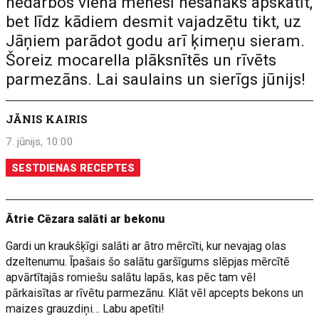
nedarbos vienā mēnesī nesanāks apskatīt,
bet līdz kādiem desmit vajadzētu tikt, uz
Jāņiem parādot godu arī ķimeņu sieram.
Šoreiz mocarella plāksnītēs un rīvēts
parmezāns. Lai saulains un sierīgs jūnijs!
JĀNIS KAIRIS
7. jūnijs, 10:00
SESTDIENAS RECEPTES
Ātrie Cēzara salāti ar bekonu
Gardi un kraukšķīgi salāti ar ātro mērcīti, kur nevajag olas
dzeltenumu. Īpašais šo salātu garšīgums slēpjas mērcītē
apvārtītajās romiešu salātu lapās, kas pēc tam vēl
pārkaisītas ar rīvētu parmezānu. Klāt vēl apcepts bekons un
maizes grauzdiņi… Labu apetīti!