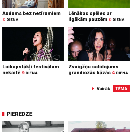
Audums bez netīrumiem
Lēnākas spēles ar
ilgākām pauzēm
©
DIENA
©
DIENA
Laikapstākļi festivālam
Zvaigžņu salidojums
nekaitē
grandiozās kāzās
©
DIENA
©
DIENA
Vairāk
TĒMA
PIEREDZE