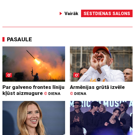
Vairāk
SESTDIENAS SALONS
PASAULE
Par galveno frontes līniju
Armēnijas grūtā izvēle
kļūst aizmugure
©
DIENA
©
DIENA