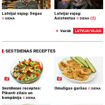
Latvijai vajag: Segas
Latvijai vajag:
Asistentus
(2)
©
DIENA
©
DIENA
Vairāk
LATVIJAI VAJAG
SESTDIENAS RECEPTES
Sestdienas
receptes:
Omulīgas garšas
©
DIENA
Pikanti zilais un
kompānija
©
DIENA