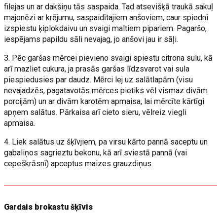
filejas un ar dakšiņu tās saspaida. Tad atsevišķā traukā sakuļ
majonēzi ar krējumu, saspaidītajiem anšoviem, caur spiedni
izspiestu ķiplokdaivu un svaigi maltiem pipariem. Pagaršo,
iespējams papildu sāli nevajag, jo anšovi jau ir sāļi.
3. Pēc garšas mērcei pievieno svaigi spiestu citrona sulu, kā
arī mazliet cukura, ja prasās garšas līdzsvarot vai sula
piespiedusies par daudz. Mērci lej uz salātlapām (visu
nevajadzēs, pagatavotās mērces pietiks vēl vismaz divām
porcijām) un ar divām karotēm apmaisa, lai mērcīte kārtīgi
apņem salātus. Pārkaisa arī cieto sieru, vēlreiz viegli
apmaisa.
4. Liek salātus uz šķīvjiem, pa virsu kārto pannā saceptu un
gabaliņos sagrieztu bekonu, kā arī sviestā pannā (vai
cepeškrāsnī) apceptus maizes grauzdiņus.
Gardais brokastu šķīvis