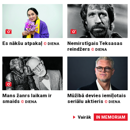
Es nākšu atpakaļ
Nemirstīgais Teksasas
©
DIENA
reindžers
©
DIENA
Mans žanrs laikam ir
Mūžībā devies iemīļotais
smaids
seriālu aktieris
©
DIENA
©
DIENA
Vairāk
IN MEMORIAM