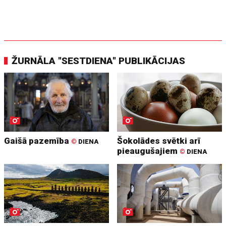
ŽURNĀLA "SESTDIENA" PUBLIKĀCIJAS
Gaišā pazemība
Šokolādes svētki arī
©
DIENA
pieaugušajiem
©
DIENA