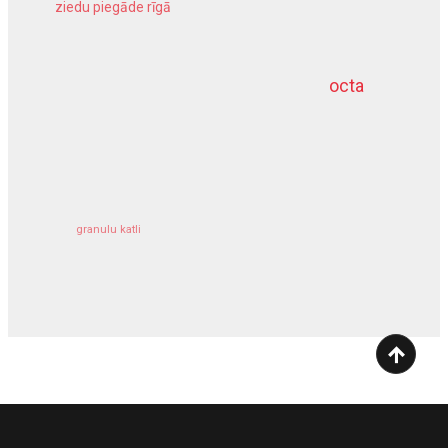
ziedu piegāde rīgā
meliorācijas darbi
octa
dziļurbums
kravu apdrošināšana
granulu katli
siltumsūknis