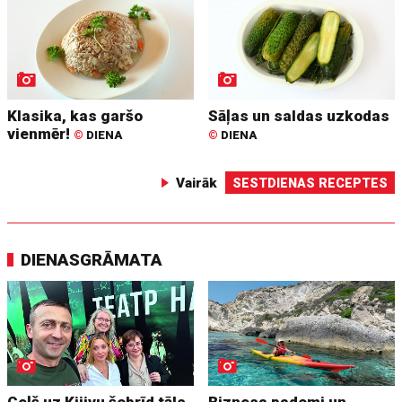
Klasika, kas garšo
Sāļas un saldas uzkodas
vienmēr!
©
DIENA
©
DIENA
Vairāk
SESTDIENAS RECEPTES
DIENASGRĀMATA
Ceļš uz Kijivu šobrīd tāls
Biznesa padomi un