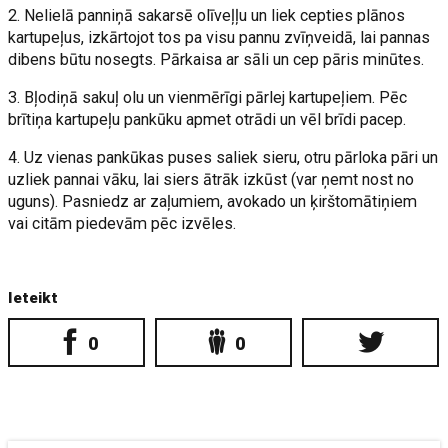
2. Nelielā panniņā sakarsē olīveļļu un liek cepties plānos
kartupeļus, izkārtojot tos pa visu pannu zvīņveidā, lai pannas
dibens būtu nosegts. Pārkaisa ar sāli un cep pāris minūtes.
3. Bļodiņā sakuļ olu un vienmērīgi pārlej kartupeļiem. Pēc
brītiņa kartupeļu pankūku apmet otrādi un vēl brīdi pacep.
4. Uz vienas pankūkas puses saliek sieru, otru pārloka pāri un
uzliek pannai vāku, lai siers ātrāk izkūst (var ņemt nost no
uguns). Pasniedz ar zaļumiem, avokado un ķirštomātiņiem
vai citām piedevām pēc izvēles.
Ieteikt
0
0