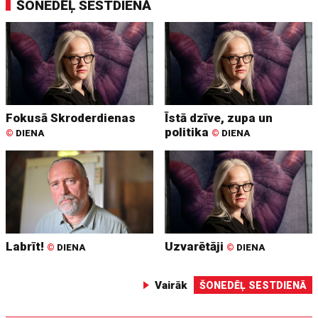
ŠONEDĒĻ SESTDIENĀ
Fokusā Skroderdienas
Īstā dzīve, zupa un
politika
©
DIENA
©
DIENA
Labrīt!
Uzvarētāji
©
DIENA
©
DIENA
Vairāk
ŠONEDĒĻ SESTDIENĀ