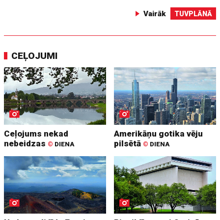
Vairāk
TUVPLĀNĀ
CEĻOJUMI
Ceļojums nekad
Amerikāņu gotika vēju
nebeidzas
pilsētā
©
DIENA
©
DIENA