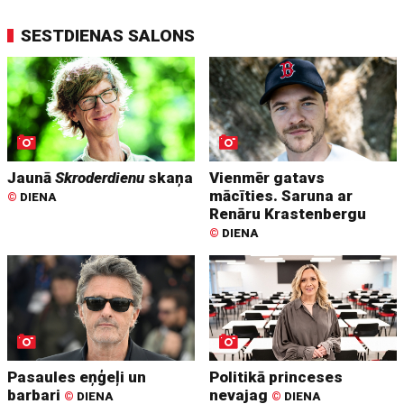
SESTDIENAS SALONS
Jaunā
Skroderdienu
skaņa
Vienmēr gatavs
mācīties. Saruna ar
©
DIENA
Renāru Krastenbergu
©
DIENA
Pasaules eņģeļi un
Politikā princeses
barbari
nevajag
©
DIENA
©
DIENA