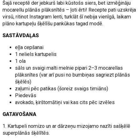
Šajā receptē der jebkurš labi kūstošs siers, bet izmēģināju
mocarellu plānās plāksnītēs – ļoti ērti! Recepte pati uzskrēja
virsū, ritinot Instagram lenti, turklāt šī nebija vienīgā, laikam
plāno kartupeļu šķēlīšu pankūkas tagad modē.
SASTĀVDAĻAS
eļļa cepšanai
1 neliels kartupelis
1 ola
sāls un svaigi malti melnie pipari 2–3 mocarellas
plāksnītes (var arī pusi no bumbiņas sagriezt plānās
šķēlēs)
zaļumi pēc patikas (šoreiz svaigs timiāns)
Piedevās
avokado, ķirštomātiņi vai kas cits pēc izvēles
GATAVOŠANA
1. Kartupeli nomizo un ar dārzeņu mizojamo nazīti sašķēlē
superplānās šķēlītēs.