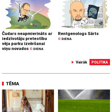
Čudars neapmierināts ar
Rentgenologs Sārts
iedzīvotāju pretestību
©
DIENA
vēja parku izvēršanai
viņu novados
©
DIENA
Vairāk
POLITIKA
TĒMA