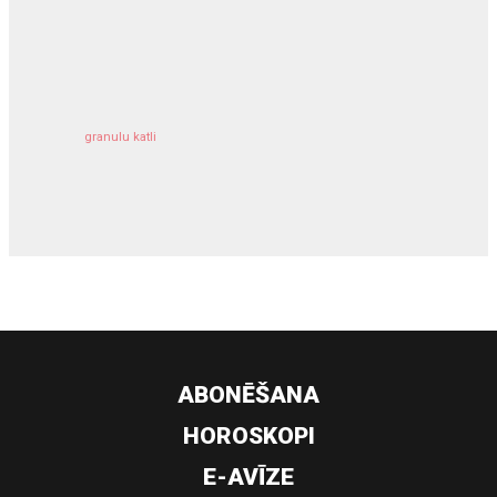
kravu apdrošināšana
granulu katli
siltumsūknis
ABONĒŠANA
HOROSKOPI
E-AVĪZE