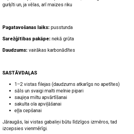
gurķīti un, ja vēlas, arī maizes riku
Pagatavošanas laiks:
pusstunda
Sarežģītības pakāpe:
nekā grūta
Daudzums:
vairākas karbonādītes
SASTĀVDAĻAS
1–2 vistas filejas (daudzums atkarīgs no apetītes)
sāls un svaigi malti melnie pipari
saujiņa miltu apvārtīšanai
sakulta ola apviļāšanai
eļļa cepšanai
Jāraugās, lai vistas gabaliņi būtu līdzīgos izmēros, tad
izcepsies vienmērīgi.