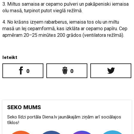
3. Miltus samaisa ar cepamo pulveri un pakāpeniski iemaisa
olu masā, turpinot putot vieglā režīmā.
4. No krāsns izņem rabarberus, iemaisa tos olu un miltu
masā un lej cepamformā, kas izklāta ar cepamo papīru. Cep
apmēram 20–25 minūtes 200 grādos (ventilatora režīmā).
Ieteikt
0
0
SEKO MUMS
Seko līdzi portāla Diena.lv jaunākajām ziņām arī sociālajos
tīklos!