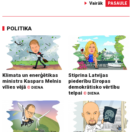
Vairāk
PASAULE
POLITIKA
Klimata un enerģētikas
Stiprina Latvijas
ministrs Kaspars Melnis
piederību Eiropas
vīlies vējā
demokrātisko vērtību
©
DIENA
telpai
©
DIENA