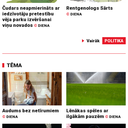
Čudars neapmierināts ar
Rentgenologs Sārts
iedzīvotāju pretestību
©
DIENA
vēja parku izvēršanai
viņu novados
©
DIENA
Vairāk
POLITIKA
TĒMA
Audums bez netīrumiem
Lēnākas spēles ar
ilgākām pauzēm
©
DIENA
©
DIENA