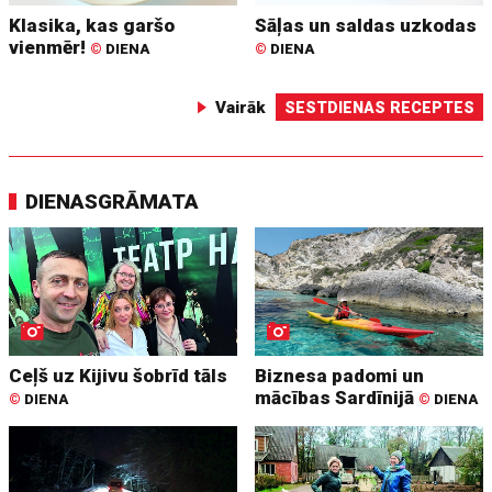
Klasika, kas garšo
Sāļas un saldas uzkodas
vienmēr!
©
DIENA
©
DIENA
Vairāk
SESTDIENAS RECEPTES
DIENASGRĀMATA
Ceļš uz Kijivu šobrīd tāls
Biznesa padomi un
mācības Sardīnijā
©
DIENA
©
DIENA