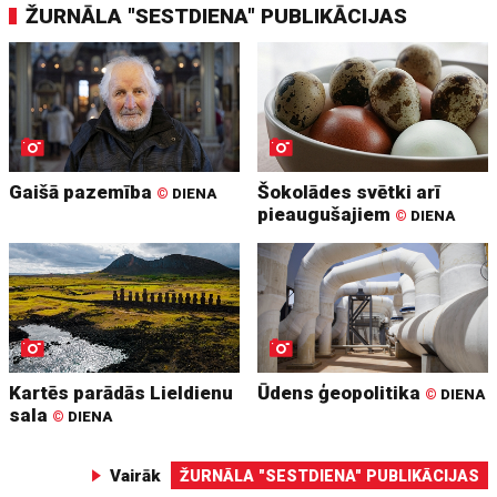
ŽURNĀLA "SESTDIENA" PUBLIKĀCIJAS
Gaišā pazemība
Šokolādes svētki arī
©
DIENA
pieaugušajiem
©
DIENA
Kartēs parādās Lieldienu
Ūdens ģeopolitika
©
DIENA
sala
©
DIENA
Vairāk
ŽURNĀLA "SESTDIENA" PUBLIKĀCIJAS