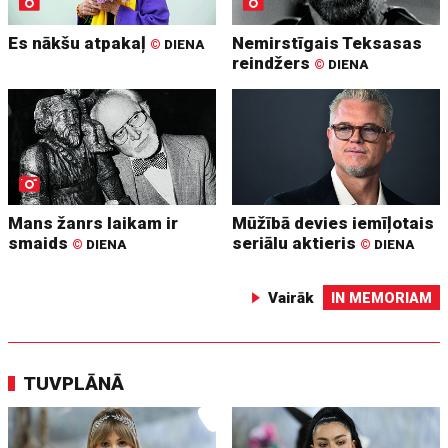
Es nākšu atpakaļ
Nemirstīgais Teksasas
©
DIENA
reindžers
©
DIENA
Mans žanrs laikam ir
Mūžībā devies iemīļotais
smaids
seriālu aktieris
©
DIENA
©
DIENA
Vairāk
IN MEMORIAM
TUVPLĀNĀ