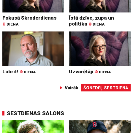
Fokusā Skroderdienas
Īstā dzīve, zupa un
politika
©
DIENA
©
DIENA
Labrīt!
Uzvarētāji
©
DIENA
©
DIENA
Vairāk
ŠONEDĒĻ SESTDIENĀ
SESTDIENAS SALONS