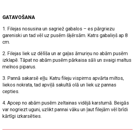
GATAVOŠANA
1. Filejas nosusina un sagriež gabalos – es pārgriezu
gareniski un tad vēl uz pusēm šķērsām. Katrs gabaliņš ap 8
cm.
2. Filejas liek uz dēlīša un ar gaļas āmuriņu no abām pusēm
izklapē. Tāpat no abām pusēm pārkaisa sāli un svaigi maltus
melnos piparus.
3. Pannā sakarsē eļļu. Katru fileju vispirms apvārta miltos,
liekos nokrata, tad apviļā sakultā olā un liek uz pannas
cepties.
4. Apcep no abām pusēm zeltainas vidējā karstumā. Beigās
var nogriezt uguni, uzlikt pannai vāku un ļaut filejām vēl brīdi
kārtīgi izkarsēties.