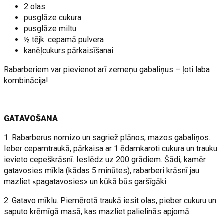
2 olas
pusglāze cukura
pusglāze miltu
½ tējk. cepamā pulvera
kanēļcukurs pārkaisīšanai
Rabarberiem var pievienot arī zemeņu gabaliņus – ļoti laba
kombinācija!
GATAVOŠANA
1. Rabarberus nomizo un sagriež plānos, mazos gabaliņos.
Ieber cepamtraukā, pārkaisa ar 1 ēdamkaroti cukura un trauku
ievieto cepeškrāsnī. Ieslēdz uz 200 grādiem. Šādi, kamēr
gatavosies mīkla (kādas 5 minūtes), rabarberi krāsnī jau
mazliet «pagatavosies» un kūkā būs garšīgāki.
2. Gatavo mīklu. Piemērotā traukā iesit olas, pieber cukuru un
saputo krēmīgā masā, kas mazliet palielinās apjomā.