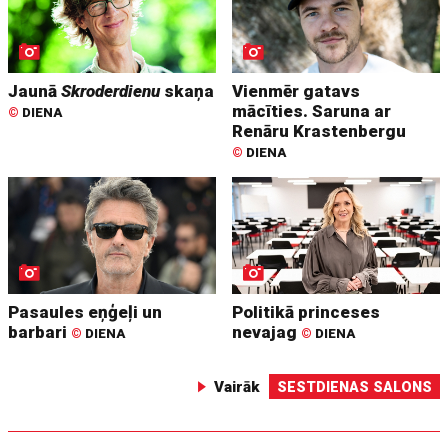
Jaunā
Skroderdienu
skaņa
Vienmēr gatavs
mācīties. Saruna ar
©
DIENA
Renāru Krastenbergu
©
DIENA
Pasaules eņģeļi un
Politikā princeses
barbari
nevajag
©
DIENA
©
DIENA
Vairāk
SESTDIENAS SALONS