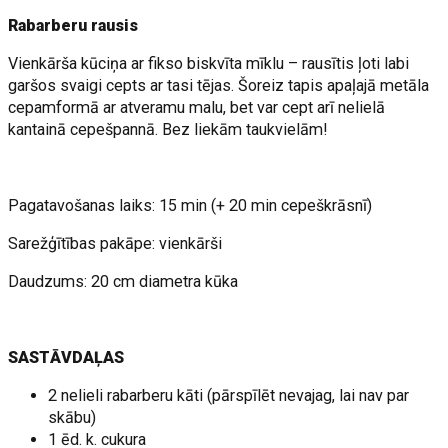
Rabarberu rausis
Vienkārša kūciņa ar fikso biskvīta mīklu – rausītis ļoti labi
garšos svaigi cepts ar tasi tējas. Šoreiz tapis apaļajā metāla
cepamformā ar atveramu malu, bet var cept arī nelielā
kantainā cepešpannā. Bez liekām taukvielām!
Pagatavošanas laiks: 15 min (+ 20 min cepeškrāsnī)
Sarežģītības pakāpe: vienkārši
Daudzums: 20 cm diametra kūka
SASTĀVDAĻAS
2 nelieli rabarberu kāti (pārspīlēt nevajag, lai nav par
skābu)
1 ēd. k. cukura