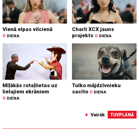
Vienā elpas vilcienā
Charli XCX jauns
projekts
©
DIENA
©
DIENA
Mīļākās rotaļlietas uz
Tulko mājdzīvnieku
lielajiem ekrāniem
sacīto
©
DIENA
©
DIENA
Vairāk
TUVPLĀNĀ