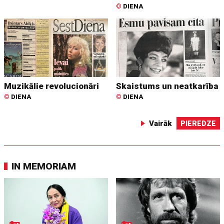
©
DIENA
Muzikālie revolucionāri
Skaistums un neatkarība
©
DIENA
©
DIENA
Vairāk
PIEREDZE
IN MEMORIAM