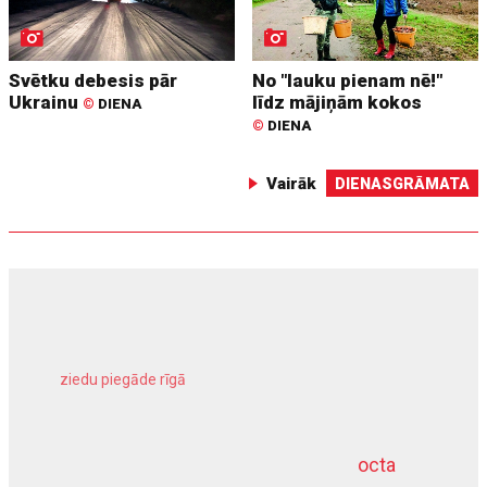
Svētku debesis pār
No "lauku pienam nē!"
Ukrainu
līdz mājiņām kokos
©
DIENA
©
DIENA
Vairāk
DIENASGRĀMATA
ziedu piegāde rīgā
meliorācijas darbi
octa
dziļurbums