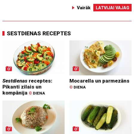
Vairāk
LATVIJAI VAJAG
SESTDIENAS RECEPTES
Sestdienas
receptes:
Mocarella un parmezāns
Pikanti zilais un
©
DIENA
kompānija
©
DIENA