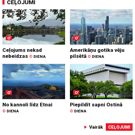
CEĻOJUMI
Ceļojums nekad
Amerikāņu gotika vēju
nebeidzas
pilsētā
©
DIENA
©
DIENA
No kannoli līdz Etnai
Piepildīt sapni Ostinā
©
DIENA
©
DIENA
Vairāk
CEĻOJUMI