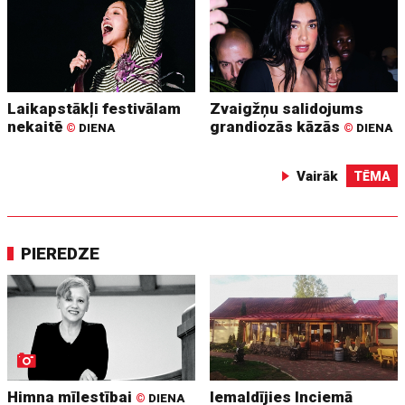
Laikapstākļi festivālam
Zvaigžņu salidojums
nekaitē
grandiozās kāzās
©
DIENA
©
DIENA
Vairāk
TĒMA
PIEREDZE
Himna mīlestībai
Iemaldījies Inciemā
©
DIENA