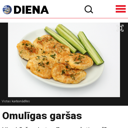
Vistas karbonādītes
Omulīgas garšas