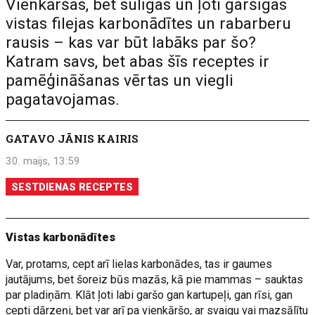
Vienkāršas, bet sulīgas un ļoti garšīgas
vistas filejas karbonādītes un rabarberu
rausis – kas var būt labāks par šo?
Katram savs, bet abas šīs receptes ir
pamēģināšanas vērtas un viegli
pagatavojamas.
GATAVO JĀNIS KAIRIS
30. maijs, 13:59
SESTDIENAS RECEPTES
Vistas karbonādītes
Var, protams, cept arī lielas karbonādes, tas ir gaumes
jautājums, bet šoreiz būs mazās, kā pie mammas – sauktas
par pladiņām. Klāt ļoti labi garšo gan kartupeļi, gan rīsi, gan
cepti dārzeņi, bet var arī pa vienkāršo, ar svaigu vai mazsālītu