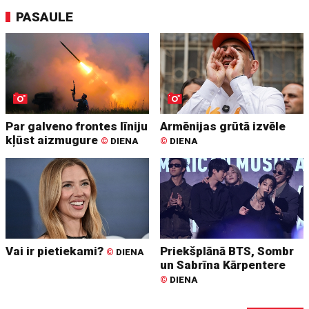
PASAULE
Par galveno frontes līniju
Armēnijas grūtā izvēle
kļūst aizmugure
©
DIENA
©
DIENA
Vai ir pietiekami?
Priekšplānā BTS, Sombr
©
DIENA
un Sabrīna Kārpentere
©
DIENA