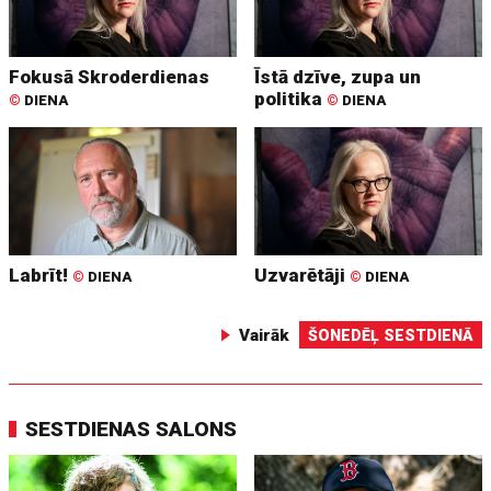
Fokusā Skroderdienas
Īstā dzīve, zupa un
politika
©
DIENA
©
DIENA
Labrīt!
Uzvarētāji
©
DIENA
©
DIENA
Vairāk
ŠONEDĒĻ SESTDIENĀ
SESTDIENAS SALONS