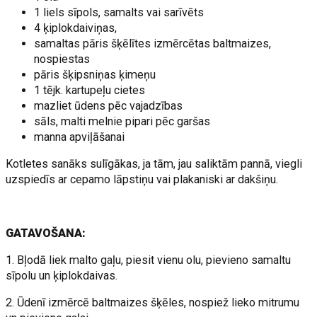
1 liels sīpols, samalts vai sarīvēts
4 ķiplokdaiviņas,
samaltas pāris šķēlītes izmērcētas baltmaizes,
nospiestas
pāris šķipsniņas ķimeņu
1 tējk. kartupeļu cietes
mazliet ūdens pēc vajadzības
sāls, malti melnie pipari pēc garšas
manna apviļāšanai
Kotletes sanāks sulīgākas, ja tām, jau saliktām pannā, viegli
uzspiedīs ar cepamo lāpstiņu vai plakaniski ar dakšiņu.
GATAVOŠANA:
1. Bļodā liek malto gaļu, piesit vienu olu, pievieno samaltu
sīpolu un ķiplokdaivas.
2. Ūdenī izmērcē baltmaizes šķēles, nospiež lieko mitrumu