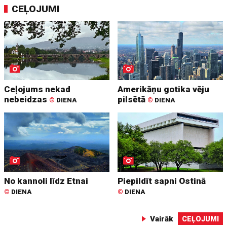
CEĻOJUMI
Ceļojums nekad
Amerikāņu gotika vēju
nebeidzas
pilsētā
©
DIENA
©
DIENA
No kannoli līdz Etnai
Piepildīt sapni Ostinā
©
DIENA
©
DIENA
Vairāk
CEĻOJUMI