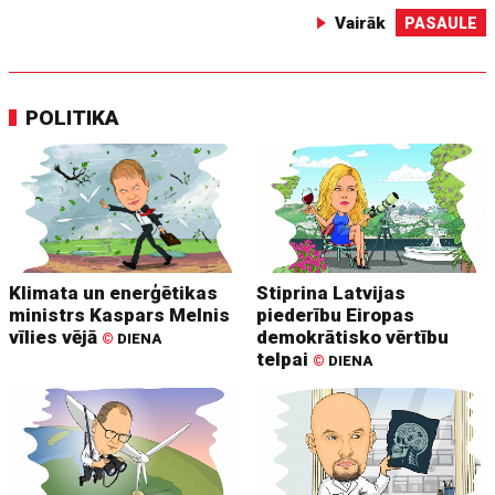
Vairāk
PASAULE
POLITIKA
Klimata un enerģētikas
Stiprina Latvijas
ministrs Kaspars Melnis
piederību Eiropas
vīlies vējā
demokrātisko vērtību
©
DIENA
telpai
©
DIENA