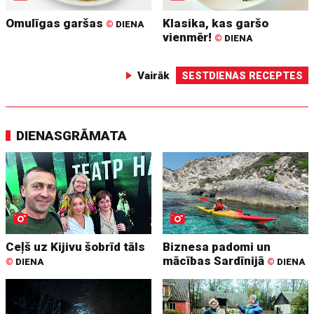
Omulīgas garšas
Klasika, kas garšo
©
DIENA
vienmēr!
©
DIENA
Vairāk
SESTDIENAS RECEPTES
DIENASGRĀMATA
Ceļš uz Kijivu šobrīd tāls
Biznesa padomi un
mācības Sardīnijā
©
DIENA
©
DIENA