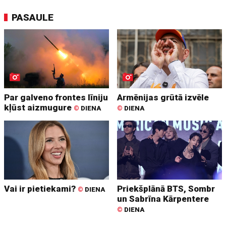
PASAULE
Par galveno frontes līniju
Armēnijas grūtā izvēle
kļūst aizmugure
©
DIENA
©
DIENA
Vai ir pietiekami?
Priekšplānā BTS, Sombr
©
DIENA
un Sabrīna Kārpentere
©
DIENA