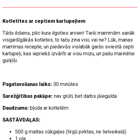
Kotletītes ar ceptiem kartupeļiem
Tāds ēdiens, pēc kura ilgoties arvien! Tieši mammām sanāk
visgaršīgākās kotletes, to taču zina visi, vai ne? Lūk, manas
mammas recepte, un piedevās vislabāk garšo sviestā cepti
kartupeļi, kas iepriekš izvārīti ar visu mizu, un pašu marinētie
gurķīši.
Pagatavošanas laiks:
30 minūtes
Sarežģītības pakāpe:
nav grūti, bet darbs jāiegulda
Daudzums:
bļoda ar kotletēm
SASTĀVDAĻAS:
500 g maltas cūkgaļas (tirgū pirktas, ne lielveikalā)
1 ola