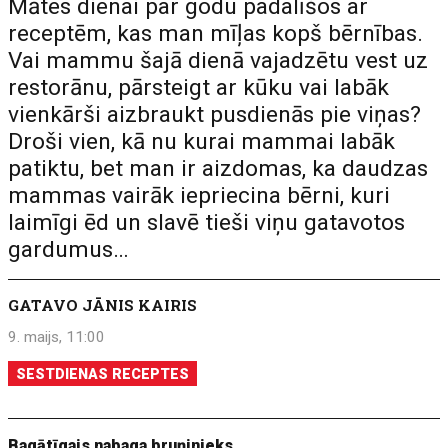
Mātes dienai par godu padalīšos ar
receptēm, kas man mīļas kopš bērnības.
Vai mammu šajā dienā vajadzētu vest uz
restorānu, pārsteigt ar kūku vai labāk
vienkārši aizbraukt pusdienās pie viņas?
Droši vien, kā nu kurai mammai labāk
patiktu, bet man ir aizdomas, ka daudzas
mammas vairāk iepriecina bērni, kuri
laimīgi ēd un slavē tieši viņu gatavotos
gardumus…
GATAVO JĀNIS KAIRIS
9. maijs, 11:00
SESTDIENAS RECEPTES
Bagātīgais nabaga bruņinieks