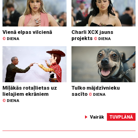
Vienā elpas vilcienā
Charli XCX jauns
projekts
©
DIENA
©
DIENA
Mīļākās rotaļlietas uz
Tulko mājdzīvnieku
lielajiem ekrāniem
sacīto
©
DIENA
©
DIENA
Vairāk
TUVPLĀNĀ