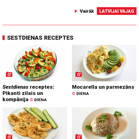
Vairāk
LATVIJAI VAJAG
SESTDIENAS RECEPTES
Sestdienas
receptes:
Mocarella un parmezāns
Pikanti zilais un
©
DIENA
kompānija
©
DIENA