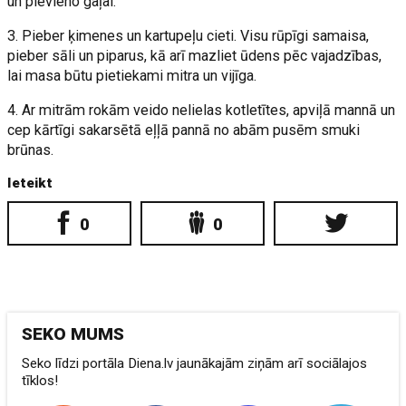
un pievieno gaļai.
3. Pieber ķimenes un kartupeļu cieti. Visu rūpīgi samaisa,
pieber sāli un piparus, kā arī mazliet ūdens pēc vajadzības,
lai masa būtu pietiekami mitra un vijīga.
4. Ar mitrām rokām veido nelielas kotletītes, apviļā mannā un
cep kārtīgi sakarsētā eļļā pannā no abām pusēm smuki
brūnas.
Ieteikt
0
0
SEKO MUMS
Seko līdzi portāla Diena.lv jaunākajām ziņām arī sociālajos
tīklos!