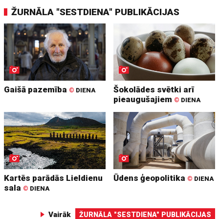
ŽURNĀLA "SESTDIENA" PUBLIKĀCIJAS
Gaišā pazemība
Šokolādes svētki arī
©
DIENA
pieaugušajiem
©
DIENA
Kartēs parādās Lieldienu
Ūdens ģeopolitika
©
DIENA
sala
©
DIENA
Vairāk
ŽURNĀLA "SESTDIENA" PUBLIKĀCIJAS