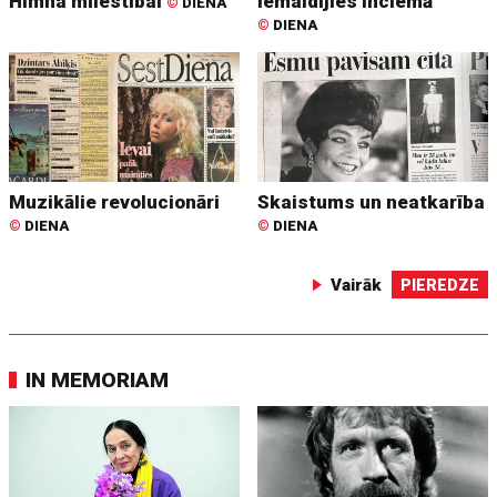
Himna mīlestībai
Iemaldījies Inciemā
©
DIENA
©
DIENA
Muzikālie revolucionāri
Skaistums un neatkarība
©
DIENA
©
DIENA
Vairāk
PIEREDZE
IN MEMORIAM