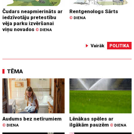
Čudars neapmierināts ar
Rentgenologs Sārts
iedzīvotāju pretestību
©
DIENA
vēja parku izvēršanai
viņu novados
©
DIENA
Vairāk
POLITIKA
TĒMA
Audums bez netīrumiem
Lēnākas spēles ar
ilgākām pauzēm
©
DIENA
©
DIENA