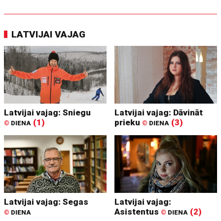
LATVIJAI VAJAG
Latvijai vajag: Sniegu
Latvijai vajag: Dāvināt
(1)
prieku
(3)
©
DIENA
©
DIENA
Latvijai vajag: Segas
Latvijai vajag:
Asistentus
(2)
©
DIENA
©
DIENA