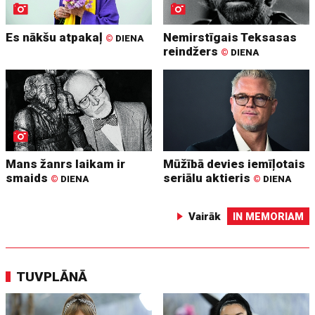
Es nākšu atpakaļ
Nemirstīgais Teksasas
©
DIENA
reindžers
©
DIENA
Mans žanrs laikam ir
Mūžībā devies iemīļotais
smaids
seriālu aktieris
©
DIENA
©
DIENA
Vairāk
IN MEMORIAM
TUVPLĀNĀ