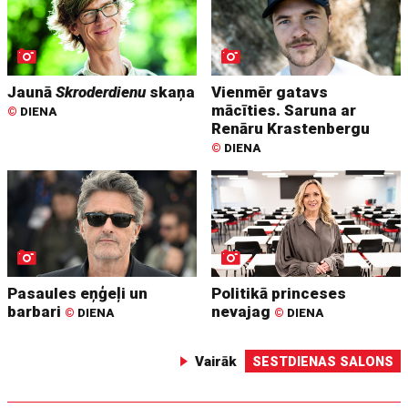
Jaunā
Skroderdienu
skaņa
Vienmēr gatavs
mācīties. Saruna ar
©
DIENA
Renāru Krastenbergu
©
DIENA
Pasaules eņģeļi un
Politikā princeses
barbari
nevajag
©
DIENA
©
DIENA
Vairāk
SESTDIENAS SALONS