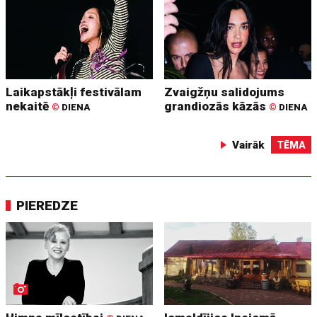
Laikapstākļi festivālam
Zvaigžņu salidojums
nekaitē
grandiozās kāzās
©
DIENA
©
DIENA
Vairāk
TĒMA
PIEREDZE