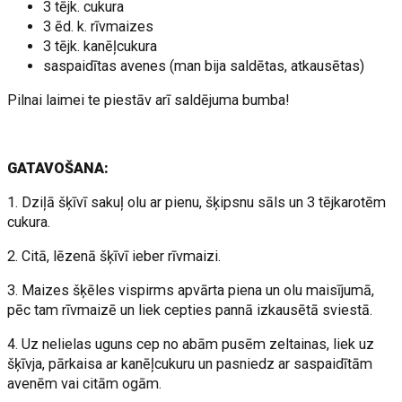
3 tējk. cukura
3 ēd. k. rīvmaizes
3 tējk. kanēļcukura
saspaidītas avenes (man bija saldētas, atkausētas)
Pilnai laimei te piestāv arī saldējuma bumba!
GATAVOŠANA:
1. Dziļā šķīvī sakuļ olu ar pienu, šķipsnu sāls un 3 tējkarotēm
cukura.
2. Citā, lēzenā šķīvī ieber rīvmaizi.
3. Maizes šķēles vispirms apvārta piena un olu maisījumā,
pēc tam rīvmaizē un liek cepties pannā izkausētā sviestā.
4. Uz nelielas uguns cep no abām pusēm zeltainas, liek uz
šķīvja, pārkaisa ar kanēļcukuru un pasniedz ar saspaidītām
avenēm vai citām ogām.