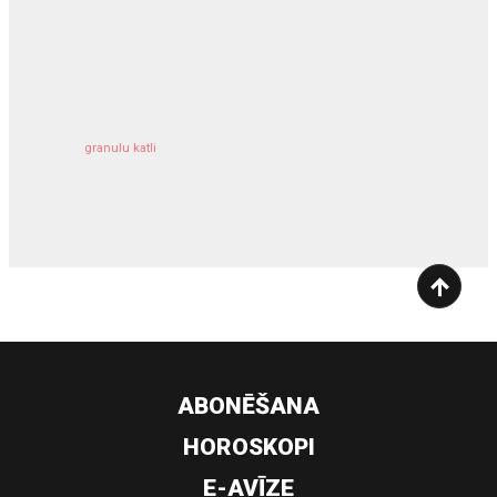
kravu apdrošināšana
granulu katli
siltumsūknis
ABONĒŠANA
HOROSKOPI
E-AVĪZE