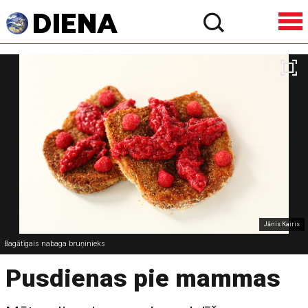
Jānis Kairis
Bagātīgais nabaga bruņinieks
Pusdienas pie mammas