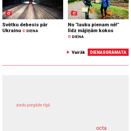
Svētku debesis pār
No "lauku pienam nē!"
Ukrainu
līdz mājiņām kokos
©
DIENA
©
DIENA
Vairāk
DIENASGRĀMATA
ziedu piegāde rīgā
meliorācijas darbi
octa
dziļurbums