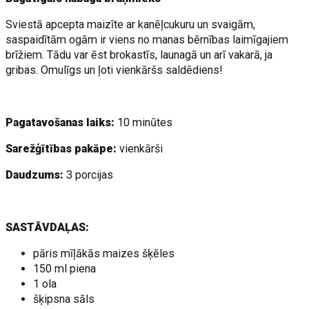
Sviestā apcepta maizīte ar kanēļcukuru un svaigām,
saspaidītām ogām ir viens no manas bērnības laimīgajiem
brīžiem. Tādu var ēst brokastīs, launagā un arī vakarā, ja
gribas. Omulīgs un ļoti vienkāršs saldēdiens!
Pagatavošanas laiks:
10 minūtes
Sarežģītības pakāpe:
vienkārši
Daudzums:
3 porcijas
SASTĀVDAĻAS:
pāris mīļākās maizes šķēles
150 ml piena
1 ola
šķipsna sāls