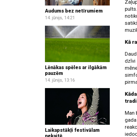
Zaļup
pults
Audums bez netīrumiem
notik
14. jūnijs, 14:21
satik
muzi
Kā r
Daudz
dzīvi
Lēnākas spēles ar ilgākām
mēnes
pauzēm
simfo
14. jūnijs, 13:16
pirm
Kāda
trad
Man b
gada 
reakc
Laikapstākļi festivālam
iedod
nekaitē