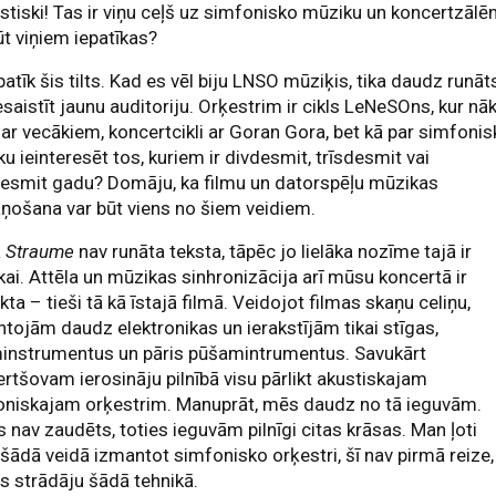
stiski! Tas ir viņu ceļš uz simfonisko mūziku un koncertzālē
t viņiem iepatīkas?
atīk šis tilts. Kad es vēl biju LNSO mūziķis, tika daudz runāt
esaistīt jaunu auditoriju. Orķestrim ir cikls LeNeSOns, kur nā
 ar vecākiem, koncertcikli ar Goran Gora, bet kā par simfoni
u ieinteresēt tos, kuriem ir divdesmit, trīsdesmit vai
desmit gadu? Domāju, ka filmu un datorspēļu mūzikas
ņošana var būt viens no šiem veidiem.
ā
Straume
nav runāta teksta, tāpēc jo lielāka nozīme tajā ir
ai. Attēla un mūzikas sinhronizācija arī mūsu koncertā ir
kta – tieši tā kā īstajā filmā. Veidojot filmas skaņu celiņu,
tojām daudz elektronikas un ierakstījām tikai stīgas,
minstrumentus un pāris pūšamintrumentus. Savukārt
rtšovam ierosināju pilnībā visu pārlikt akustiskajam
oniskajam orķestrim. Manuprāt, mēs daudz no tā ieguvām.
 nav zaudēts, toties ieguvām pilnīgi citas krāsas. Man ļoti
 šādā veidā izmantot simfonisko orķestri, šī nav pirmā reize,
s strādāju šādā tehnikā.