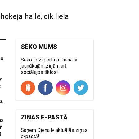
hokeja hallē, cik liela
SEKO MUMS
mu
Seko līdzi portāla Diena.lv
jaunākajām ziņām arī
sociālajos tīklos!
ds
.
a.
ZIŅAS E-PASTĀ
es
an
Saņem Diena.lv aktuālās ziņas
ā
e-pastā!