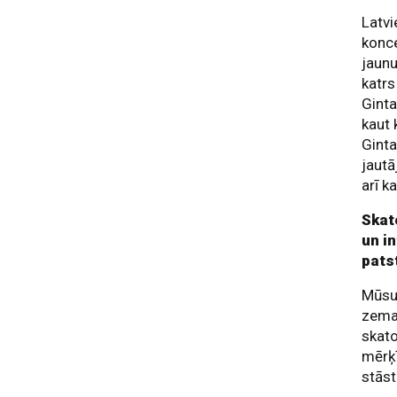
Latvi
konce
jaunu
katrs
Ginta
kaut 
Ginta
jautā
arī k
Skat
un in
pats
Mūsu 
zemap
skato
mērķī
stāst