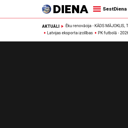
SestDiena
Ēku renovācija - KĀDS MĀJOKLIS
AKTUĀLI
Latvijas eksporta izcilības
PK futbolā - 202