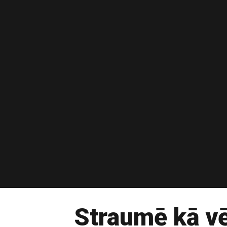
Straumē kā v