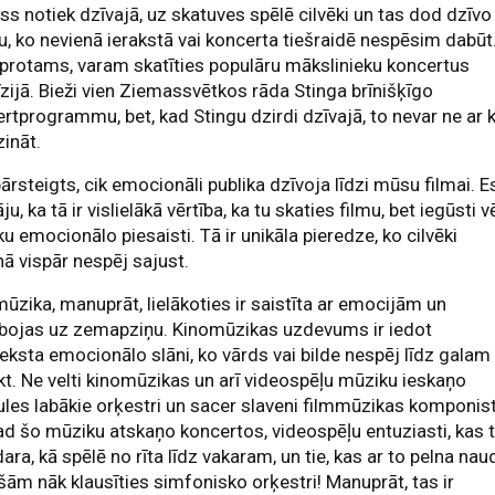
iss notiek dzīvajā, uz skatuves spēlē cilvēki un tas dod dzīvo
u, ko nevienā ierakstā vai koncerta tiešraidē nespēsim dabūt
protams, varam skatīties populāru mākslinieku koncertus
īzijā. Bieži vien Ziemassvētkos rāda Stinga brīnišķīgo
rtprogrammu, bet, kad Stingu dzirdi dzīvajā, to nevar ne ar 
zināt.
pārsteigts, cik emocionāli publika dzīvoja līdzi mūsu filmai. E
u, ka tā ir vislielākā vērtība, ka tu skaties filmu, bet iegūsti v
ku emocionālo piesaisti. Tā ir unikāla pieredze, ko cilvēki
nā vispār nespēj sajust.
ūzika, manuprāt, lielākoties ir saistīta ar emocijām un
rbojas uz zemapziņu. Kinomūzikas uzdevums ir iedot
ksta emocionālo slāni, ko vārds vai bilde nespēj līdz galam
kt. Ne velti kinomūzikas un arī videospēļu mūziku ieskaņo
les labākie orķestri un sacer slaveni filmmūzikas komponist
ad šo mūziku atskaņo koncertos, videospēļu entuziasti, kas 
dara, kā spēlē no rīta līdz vakaram, un tie, kas ar to pelna nau
šām nāk klausīties simfonisko orķestri! Manuprāt, tas ir