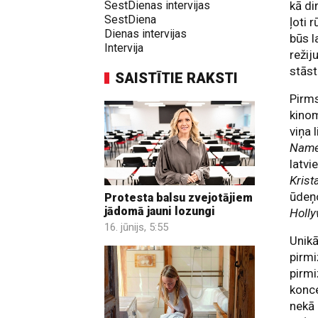
SestDienas intervijas
kā di
SestDiena
ļoti 
Dienas intervijas
būs l
Intervija
režij
stāst
SAISTĪTIE RAKSTI
Pirms
kinom
viņa 
Name
latvi
Krist
ūdeņo
Protesta balsu zvejotājiem
jādomā jauni lozungi
Holl
16. jūnijs, 5:55
Unikā
pirmi
pirmi
konce
nekā 