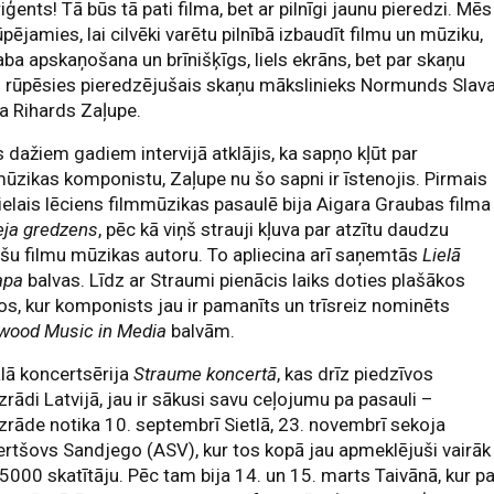
riģents! Tā būs tā pati filma, bet ar pilnīgi jaunu pieredzi. Mēs
rūpējamies, lai cilvēki varētu pilnībā izbaudīt filmu un mūziku,
aba apskaņošana un brīnišķīgs, liels ekrāns, bet par skaņu
u rūpēsies pieredzējušais skaņu mākslinieks Normunds Slava
a Rihards Zaļupe.
 dažiem gadiem intervijā atklājis, ka sapņo kļūt par
ūzikas komponistu, Zaļupe nu šo sapni ir īstenojis. Pirmais
lielais lēciens filmmūzikas pasaulē bija Aigara Graubas filma
ja gredzens
, pēc kā viņš strauji kļuva par atzītu daudzu
ešu filmu mūzikas autoru. To apliecina arī saņemtās
Lielā
apa
balvas. Līdz ar Straumi pienācis laiks doties plašākos
s, kur komponists jau ir pamanīts un trīsreiz nominēts
ywood Music in Media
balvām.
lā koncertsērija
Straume koncertā
, kas drīz piedzīvos
zrādi Latvijā, jau ir sākusi savu ceļojumu pa pasauli –
zrāde notika 10. septembrī Sietlā, 23. novembrī sekoja
rtšovs Sandjego (ASV), kur tos kopā jau apmeklējuši vairāk
5000 skatītāju. Pēc tam bija 14. un 15. marts Taivānā, kur p