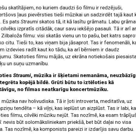
ešu skatītājiem, no kuriem daudzi šo filmu ir redzējuši,
rtšovs ļaus pievērsties tieši mūzikai un sadzirdēt tajā kaut 
. Es pats
Straumi
skatos tā, it kā lasītu grāmatu. Labu grāma
 cilvēks izpratīs citādāk, caur savu iekšējo pasauli. Tā ir arī a
 Zilbaloža filmu: visi skatās vienu un to pašu, bet katrs sapro
ko citu. Tieši to, kas viņam bija jāsaprot. Tas ir fenomenāli, k
m izdevies radīt kaut ko tādu, ka arī bērniem ir daudz
jumu. Skatoties filmu mājās, uz ekrāna notiekošais piesaist
aķu un suņu uzmanību.
oties
Straumi
, mūzika ir šķietami nemanāma, neuzbāzī
tegrēta kopējā bildē. Grūti būtu to iztēloties kā
tāvīgu, no filmas neatkarīgu koncertmūziku.
mūzika nav holivudiska. Tā ir ļoti introverta, meditatīva, uz
ziņu tendēta – kā viļņi, kas ieplūst un aizplūst. Tas ir labi, ka
ties filmu, cilvēki mūziku nejūt. Tas nozīmē, ka esam trāpīju
: nevis būt solomāksliniekam priekšā, bet būt daļai no visa
a. Tas nozīmē, ka komponists pareizi ir izdarījis savu darbu.