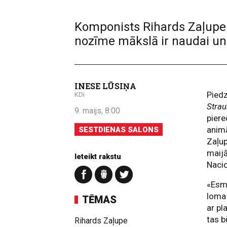
Komponists Rihards Zaļupe 
nozīme mākslā ir naudai un 
INESE LŪSIŅA
Pied
KDi
Stra
9. maijs, 8:00
piere
animā
SESTDIENAS SALONS
Zaļup
maijā
Ieteikt rakstu
Nacio
«Esmu
loma 
TĒMAS
ar p
tas b
Rihards Zaļupe