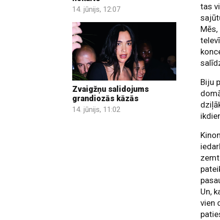
tas v
14. jūnijs, 12:07
sajūt
Mēs, 
telev
konce
salīd
Biju 
Zvaigžņu salidojums
domāj
grandiozās kāzās
dziļā
14. jūnijs, 11:02
ikdie
Kinom
ieda
zemte
patei
pasau
Un, k
vien 
patie