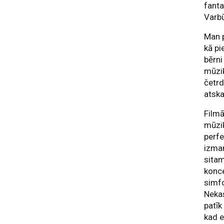
fanta
Varbū
Man p
kā pi
bērni
mūzik
četr
atska
Film
mūzik
perfe
izman
sita
konce
simf
Nekas
patīk
kad e