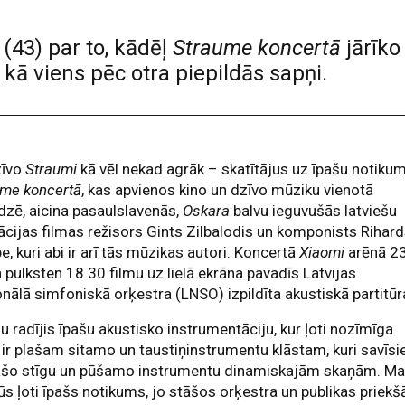
(43) par to, kādēļ
Straume koncertā
jārīko 
kā viens pēc otra piepildās sapņi.
zīvo
Straumi
kā vēl nekad agrāk – skatītājus uz īpašu notiku
ume koncertā
, kas apvienos kino un dzīvo mūziku vienotā
dzē, aicina pasaulslavenās,
Oskara
balvu ieguvušās latviešu
cijas filmas režisors Gints Zilbalodis un komponists Rihar
e, kuri abi ir arī tās mūzikas autori. Koncertā
Xiaomi
arēnā 23
 pulksten 18.30 filmu uz lielā ekrāna pavadīs Latvijas
nālā simfoniskā orķestra (LNSO) izpildīta akustiskā partitūr
 radījis īpašu akustisko instrumentāciju, kur ļoti nozīmīga
ir plašam sitamo un taustiņinstrumentu klāstam, kuri savīsi
lašo stīgu un pūšamo instrumentu dinamiskajām skaņām. M
ūs ļoti īpašs notikums, jo stāšos orķestra un publikas priekš