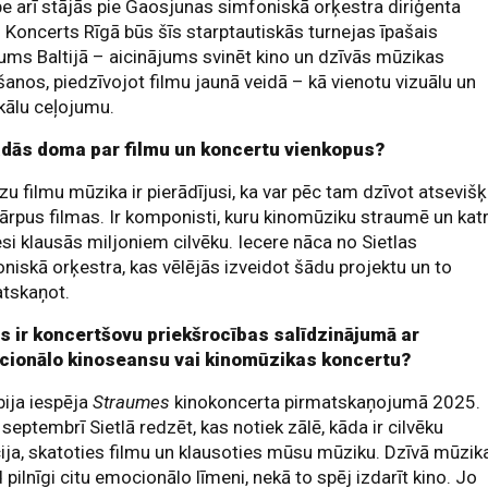
e arī stājās pie Gaosjunas simfoniskā orķestra diriģenta
. Koncerts Rīgā būs šīs starptautiskās turnejas īpašais
ums Baltijā – aicinājums svinēt kino un dzīvās mūzikas
šanos, piedzīvojot filmu jaunā veidā – kā vienotu vizuālu un
kālu ceļojumu.
adās doma par filmu un koncertu vienkopus?
u filmu mūzika ir pierādījusi, ka var pēc tam dzīvot atseviš
 ārpus filmas. Ir komponisti, kuru kinomūziku straumē un kat
i klausās miljoniem cilvēku. Iecere nāca no Sietlas
niskā orķestra, kas vēlējās izveidot šādu projektu un to
atskaņot.
s ir koncertšovu priekšrocības salīdzinājumā ar
icionālo kinoseansu vai kinomūzikas koncertu?
ija iespēja
Straumes
kinokoncerta pirmatskaņojumā 2025.
septembrī Sietlā redzēt, kas notiek zālē, kāda ir cilvēku
ija, skatoties filmu un klausoties mūsu mūziku. Dzīvā mūzik
 pilnīgi citu emocionālo līmeni, nekā to spēj izdarīt kino. Jo