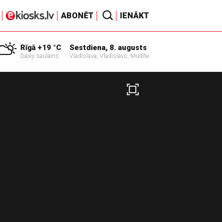
ABONĒT
IENĀKT
Rīgā +19 °C
Sestdiena, 8. augusts
Daļēji saulains
Vladislava, Vladislavs, Mudīte