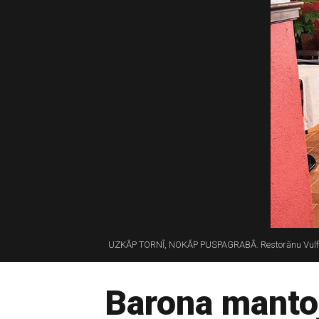
UZKĀP TORNĪ, NOKĀP PUSPAGRABĀ. Restorānu Vulf’s 
Barona manto