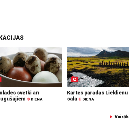
IKĀCIJAS
lādes svētki arī
Kartēs parādās Lieldienu
augušajiem
sala
©
DIENA
©
DIENA
Vairāk