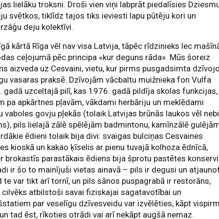
jas lielāku troksni. Droši vien viņi labprāt piedalīsies Dziesm
ju svētkos, tiklīdz tajos tiks ieviesti lapu pūtēju kori un
zāģu deju kolektīvi.
gā kārtā Rīga vēl nav visa Latvija, tāpēc rīdzinieks lec mašīn
das ceļojumā pēc principa «kur deguns rāda». Mūs šoreiz
s aizveda uz Cesvaini, vietu, kur pirms pusgadsimta dzīvoj
gu vasaras praksē. Dzīvojām vācbaltu muižnieka fon Vulfa
 gadā uzceltajā pilī, kas 1976. gadā pildīja skolas funkcijas,
m pa apkārtnes pļavām, vākdami herbāriju un meklēdami
 vaboles govju pļekās (tolaik Latvijas brūnās laukos vēl nebi
s), pils lielajā zālē spēlējām badmintonu, kamīnzālē gulējām
rdākie ēdieni tolaik bija divi: svaigas bulciņas Cesvaines
es kioskā un kakao ķīselis ar pienu tuvajā kolhoza ēdnīcā,
 brokastīs parastākais ēdiens bija šprotu pastētes konservi
di ir šo to mainījuši vietas ainavā – pils ir degusi un atjauno
 te var tikt arī tornī, un pils sānos puspagrabā ir restorāns,
 cilvēks atbilstoši savai fiziskajai sagatavotībai un
šstatiem par veselīgu dzīvesveidu var izvēlēties, kāpt vispir
 un tad ēst, rīkoties otrādi vai arī nekāpt augšā nemaz.