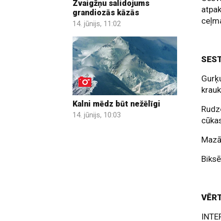
Zvaigžņu salidojums
atpak
grandiozās kāzās
ceļm
14. jūnijs, 11:02
SEST
Gurķu
krau
Kalni mēdz būt nežēlīgi
Rudz
14. jūnijs, 10:03
cūka
Mazā
Biksē
VĒR
INT