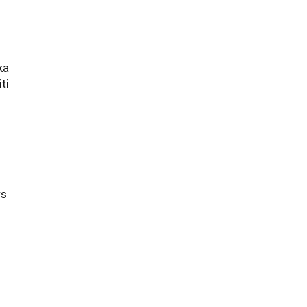
ka
ti
n
rs