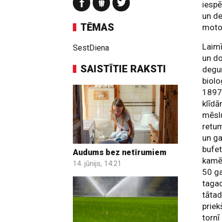
iespē
un de
TĒMAS
motor
Laimī
SestDiena
un do
SAISTĪTIE RAKSTI
degun
biolo
1897.
klīdā
mēslu
retum
un ga
bufet
Audums bez netīrumiem
kamēr
14. jūnijs, 14:21
50 ga
tagad
tātad
priek
tornī