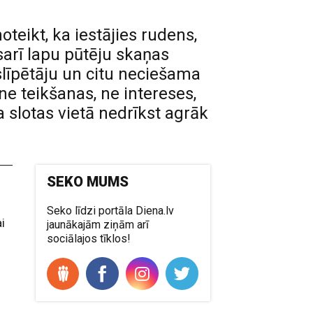
teikt, ka iestājies rudens,
arī lapu pūtēju skaņas
slīpētāju un citu neciešama
e teikšanas, ne intereses,
 slotas vietā nedrīkst agrāk
SEKO MUMS
Seko līdzi portāla Diena.lv
i
jaunākajām ziņām arī
sociālajos tīklos!