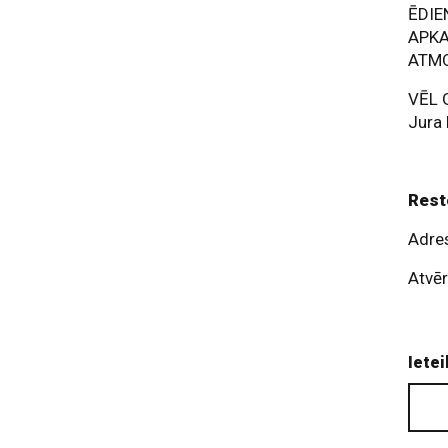
ĒDI
APK
ATM
VĒL 
Jura 
Rest
Adres
Atvēr
Ietei