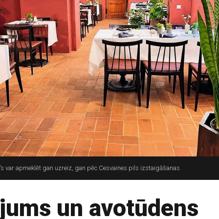
var apmeklēt gan uzreiz, gan pēc Cesvaines pils izstaigāšanas
jums un avotūdens