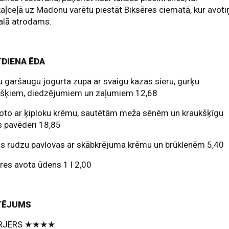
aļceļā uz Madonu varētu piestāt Biksēres ciematā, kur avoti
alā atrodams.
DIENA ĒDA
 garšaugu jogurta zupa ar svaigu kazas sieru, gurķu
kšķiem, diedzējumiem un zaļumiem 12,68
oto ar ķiploku krēmu, sautētām meža sēnēm un kraukšķīgu
s pavēderi 18,85
s rudzu pavlovas ar skābkrējuma krēmu un brūklenēm 5,40
res avota ūdens 1 l 2,00
TĒJUMS
ERJERS ★★★★