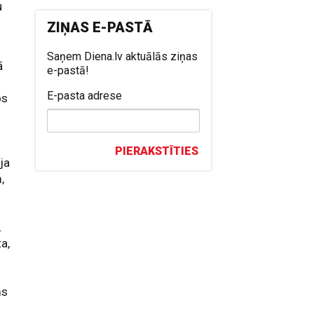
u
ZIŅAS E-PASTĀ
Saņem Diena.lv aktuālās ziņas
ā
e-pastā!
E-pasta adrese
os
PIERAKSTĪTIES
ja
,
.
ta,
ms