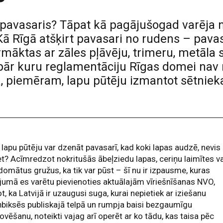
s pavasaris? Tāpat kā pagājušogad varēja no
ā Rīgā atšķirt pavasari no rudens – pavas
māktas ar zāles pļāvēju, trimeru, metāla 
 pār kuru reglamentāciju Rīgas domei nav n
a, piemēram, lapu pūtēju izmantot sētnieka
 lapu pūtēju var dzenāt pavasarī, kad koki lapas audzē, nevis
? Acīmredzot nokritušās ābeļziedu lapas, ceriņu laimītes va
edomātus gružus, ka tik var pūst – šī nu ir izpausme, kuras
jumā es varētu pievienoties aktuālajām vīriešnīšanas NVO,
t, ka Latvijā ir uzaugusi suga, kurai nepietiek ar iziešanu
ņbiksēs publiskajā telpā un rumpja baisi bezgaumīgu
ovēšanu, noteikti vajag arī operēt ar ko tādu, kas taisa pēc