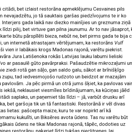
i citādi, bet izlaist restorāna apmeklējumu Cesvaines pils
m nevajadzētu, jo tā sauktais garšas piedzīvojums te ir ko
. Interjers gada laikā nav diezko mainījies un greznuma ziņā
k līdzi pilij, bet virtuve gan pilna jaunumu. Ar to nav jāsaprot, 
karte būtu pārspīlēti bieza, nebūt ne, bet pirms gada te bija ci
i, un internetā atrastajam vērtējumam, ka restorāns
Vulf
ši vien ir labākais krogs Madonas rajonā, varētu piekrist.
vāra Jura Latišenoka rokās Latvijas lauku labumi lieliski
vo ar pasaulē gūto pavārpraksi. Pašaudzētie mikrozaļumi u
e ziedi rotā gan sāļo, gan saldo galu, sākot ar brīnišķīgo
u zupu, tad iedvesmojošo rudzoto un beidzot ar mazajām
 pavlovām. Ja pēc pirmā un otrā jums šķiet, ka pavlovas vai
īs iekšā, neklausiet viesmīles brīdinājumam, ka kūciņas jāēd
 citādi saplaks, un paņemiet tās līdzi – jā, varbūt drusku arī
ka, bet garšoja tik un tā fantastiski. Restorānā ir vēl divas
skas lietas: pašcepta maize, kuru te var nopirkt arī kā
emamu kukulīti, un Biksēres avota ūdens. Tas nu varētu būt
gākais ūdens ne tikai Madonas rajonā, tāpēc, dodoties uz
ines restorānu, paķeriet līdzi tukšas pieclitrenes, lai