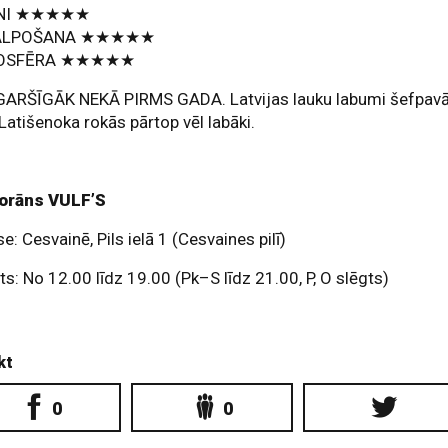
ENI ★★★★★
ALPOŠANA ★★★★★
OSFĒRA ★★★★★
GARŠĪGĀK NEKĀ PIRMS GADA. Latvijas lauku labumi šefpav
Latišenoka rokās pārtop vēl labāki.
orāns VULF’S
e: Cesvainē, Pils ielā 1 (Cesvaines pilī)
ts: No 12.00 līdz 19.00 (Pk–S līdz 21.00, P, O slēgts)
kt
0
0