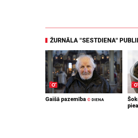
ŽURNĀLA "SESTDIENA" PUBL
Gaišā pazemība
Šoko
©
DIENA
pie