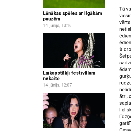
Tā va
Lēnākas spēles ar ilgākām
viesi
pauzēm
vērts
14. jūnijs, 13:16
netie
ēdien
ēdien
’s
dro
Šefpa
sadzī
ēdami
Laikapstākļi festivālam
gurķ
nekaitē
rudzu
14. jūnijs, 12:07
nelīd
ātri,
sapla
lieli
līdzņ
garšī
Cesva