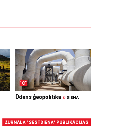
Ūdens ģeopolitika
©
DIENA
ŽURNĀLA "SESTDIENA" PUBLIKĀCIJAS