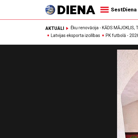
SestDiena
Ēku renovācija - KĀDS MĀJOKLIS
AKTUĀLI
Latvijas eksporta izcilības
PK futbolā - 202