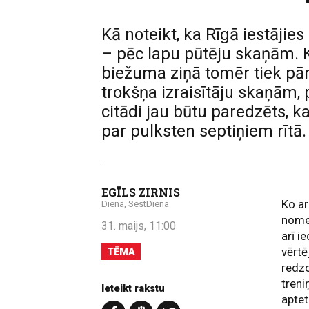
Kā noteikt, ka Rīgā iestājie
– pēc lapu pūtēju skaņām. K
biežuma ziņā tomēr tiek pār
trokšņa izraisītāju skaņām,
citādi jau būtu paredzēts, k
par pulksten septiņiem rītā.
EGĪLS ZIRNIS
Ko ar
Diena, SestDiena
nomet
31. maijs, 11:00
arī i
vērtē
TĒMA
redzo
treni
Ieteikt rakstu
aptet