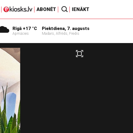
ABONĒT
IENĀKT
Rīgā +17 °C
Piektdiena, 7. augusts
Apmācies
Madars, Alfrēds, Fredis