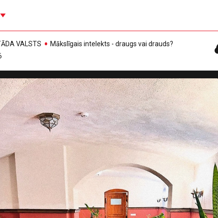
, TĀDA VALSTS
Mākslīgais intelekts - draugs vai drauds?
6