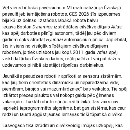
Vēl viens būtisks pavērsiens ir MI materializācija fiziskajā
pasaulē jeb iemājošana robotos. CES 2026 šīs izpausmes
bija kā uz delnas. Izstādes labākā robota balvu
ieguva Boston
Dynamics
izstrādātais cilvēkveidīgais
Atlas
,
kas spēj darboties pilnīgi autonomi, tādēļ jau pēc diviem
gadiem sāks strādāt
Hyundai
automašīnu rūpnīcā. Jāpiebilst,
šis ir viens no visilgāk slīpētajiem cilvēkveidīgajiem
robotiem, jo tiek uzlabots jau kopš 2011. gada.
Atlas
spēj
veikt dažādus fiziskus darbus, reāli palīdzot vai pat dažos
uzdevumos pilnībā aizstājot rūpnīcas darbiniekus.
Jaunākās paaudzes roboti ir aprīkoti ar sensoru sistēmām,
kas ļauj tiem orientēties dinamiskā un neparedzamā vidē,
piemēram, birojos vai mazumtirdzniecī-bas veikalos. Tie spēj
izkārtot preces plauktos vai nokopt galdu pēc ģimenes
vakariņām. Turklāt roboti mācās reālā laikā. Tas vairs nav
iepriekš ieprogrammēts algoritms, bet gan sistēma, kas caur
redzi un tausti apgūst jaunas iemaņas tieši tāpat kā cilvēks.
Lasvegasā tika izrādīti arī cilvēkveidīgi mājas uzkopēji, kas