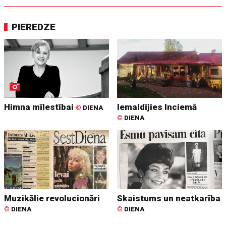
PIEREDZE
Himna mīlestībai
Iemaldījies Inciemā
©
DIENA
©
DIENA
Muzikālie revolucionāri
Skaistums un neatkarība
©
DIENA
©
DIENA