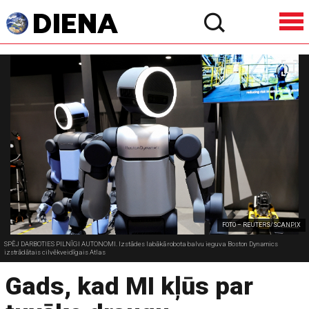
FOTO – REUTERS/SCANPIX
SPĒJ DARBOTIES PILNĪGI AUTONOMI. Izstādes labākā robota balvu ieguva Boston Dynamics
izstrādātais cilvēkveidīgais Atlas
Gads, kad MI kļūs par