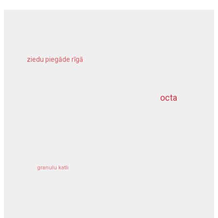
ziedu piegāde rīgā
meliorācijas darbi
octa
dziļurbums
kravu apdrošināšana
granulu katli
siltumsūknis