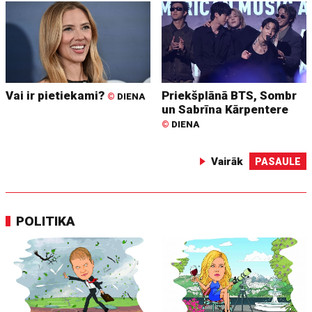
Vai ir pietiekami?
Priekšplānā BTS, Sombr
©
DIENA
un Sabrīna Kārpentere
©
DIENA
Vairāk
PASAULE
POLITIKA