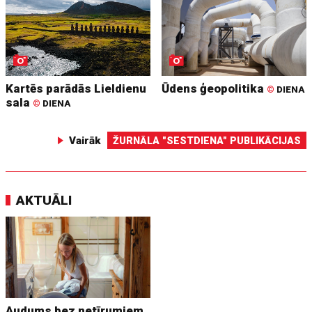
Kartēs parādās Lieldienu
Ūdens ģeopolitika
©
DIENA
sala
©
DIENA
Vairāk
ŽURNĀLA "SESTDIENA" PUBLIKĀCIJAS
AKTUĀLI
Audums bez netīrumiem