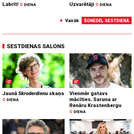
Labrīt!
Uzvarētāji
©
DIENA
©
DIENA
Vairāk
ŠONEDĒĻ SESTDIENĀ
SESTDIENAS SALONS
Jaunā
Skroderdienu
skaņa
Vienmēr gatavs
mācīties. Saruna ar
©
DIENA
Renāru Krastenbergu
©
DIENA