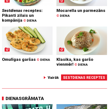
Sestdienas
receptes:
Mocarella un parmezāns
Pikanti zilais un
©
DIENA
kompānija
©
DIENA
Omulīgas garšas
Klasika, kas garšo
©
DIENA
vienmēr!
©
DIENA
Vairāk
SESTDIENAS RECEPTES
DIENASGRĀMATA