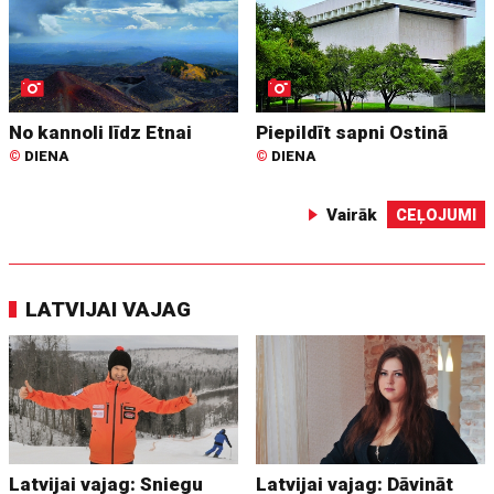
No kannoli līdz Etnai
Piepildīt sapni Ostinā
©
DIENA
©
DIENA
Vairāk
CEĻOJUMI
LATVIJAI VAJAG
Latvijai vajag: Sniegu
Latvijai vajag: Dāvināt