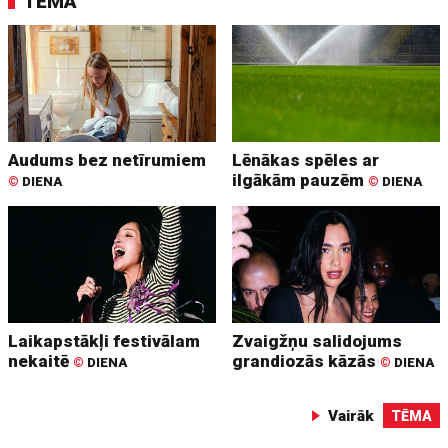
TĒMA
Audums bez netīrumiem
Lēnākas spēles ar
ilgākām pauzēm
©
DIENA
©
DIENA
Laikapstākļi festivālam
Zvaigžņu salidojums
nekaitē
grandiozās kāzās
©
DIENA
©
DIENA
Vairāk
TĒMA