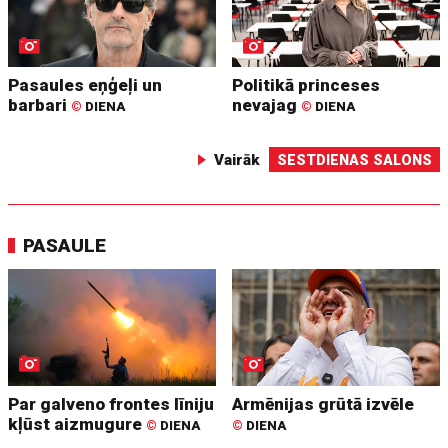
Pasaules eņģeļi un
Politikā princeses
barbari
nevajag
©
DIENA
©
DIENA
Vairāk
SESTDIENAS SALONS
PASAULE
Par galveno frontes līniju
Armēnijas grūtā izvēle
kļūst aizmugure
©
DIENA
©
DIENA