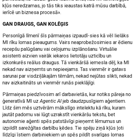
kļūs neredzamas, jo tās tiks ieaustas katrā mūsu darbībā,
ierīcē un biznesa procesā».
GAN DRAUGS, GAN KOLĒĢIS
Personīgā līmenī šīs pārmaiņas izpaudī-sies kā vēl lielāks
MI rīku lomas pieaugums. Vairs neaprobežosimies ar ēdienu
recepšu palūgšanu vai ceļojumu izplānošanu. Virtuālie
asistenti aizvien vairāk iekaros lietotāju uzticību un
izkonkurēs reālus draugus. Tā vienkāršā iemesla dēļ, ka MI
nekad nav aizņemts un nepieejams. Tas vienmēr ir gatavs
sarunai par visdziļākajām tēmām, nekad nejūtas slikti, nekad
nav aizkaitināts un vienmēr runās pieklājīgi.
Pārmaiņas piedzīvosim arī darbavietās, kur notiks pāreja no
ģeneratīvā MI uz
Agentic AI
jeb daudzpusīgiem aģentiem.
Līdz šim mēs uztvērām mākslīgo intelektu kā rīku, kuram
jautāt padomu vai lūgt uzrakstīt vienkāršu tekstu, bet
autonomie aģenti spēs patstāvīgi pieņemt lēmumus un
izpildīt sarežģītas darbību ķēdes. Tie spēju ziņā kļūs ļoti
līdzīgi īstiem darbiniekiem un spēs pildīt svarīgas lomas