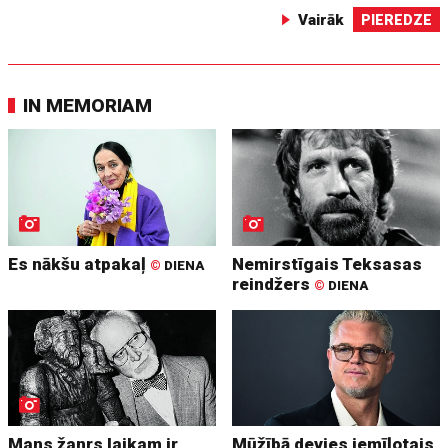
Vairāk
PIEREDZE
IN MEMORIAM
Es nākšu atpakaļ
Nemirstīgais Teksasas
©
DIENA
reindžers
©
DIENA
Mans žanrs laikam ir
Mūžībā devies iemīļotais