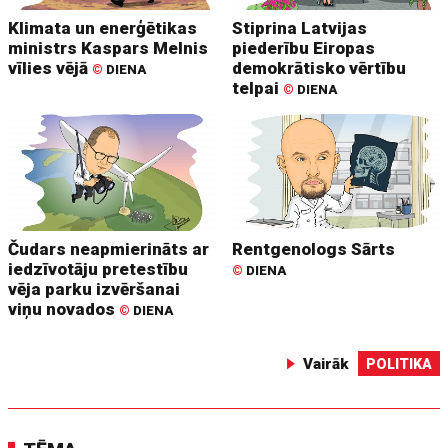
Klimata un enerģētikas
Stiprina Latvijas
ministrs Kaspars Melnis
piederību Eiropas
vīlies vējā
demokrātisko vērtību
©
DIENA
telpai
©
DIENA
Čudars neapmierināts ar
Rentgenologs Sārts
iedzīvotāju pretestību
©
DIENA
vēja parku izvēršanai
viņu novados
©
DIENA
Vairāk
POLITIKA