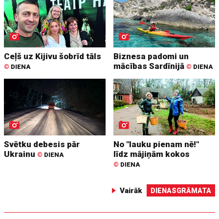
Ceļš uz Kijivu šobrīd tāls
Biznesa padomi un
mācības Sardīnijā
©
DIENA
©
DIENA
Svētku debesis pār
No "lauku pienam nē!"
Ukrainu
līdz mājiņām kokos
©
DIENA
©
DIENA
Vairāk
DIENASGRĀMATA