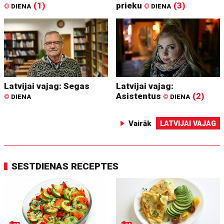
(1)
prieku
(3)
©
DIENA
©
DIENA
Latvijai vajag: Segas
Latvijai vajag:
Asistentus
(2)
©
DIENA
©
DIENA
Vairāk
LATVIJAI VAJAG
SESTDIENAS RECEPTES