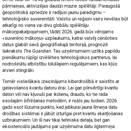
pārmaiņas, aktivizējas daudzi mazie spēlētāji. Pieaugošā
ģeopolitiskā spriedze ir radījusi jaunu paradigmu –
tehnoloģisko suverenitāti. Valstis un reģioni vairs nevēlas būt
atkarīgi no viena vai divu globālu spēlētāju
mākoņpakalpojumiem, tādēļ 2026. gadā būs vērojams
«suverēno mākoņu» uzplaukums, katrai valstij cenšoties
datus glabāt savā ģeogrāfiskajā teritorijā, prognozē
laikraksts
The Guardian
. Tas uzņēmumiem uzliks papildu
pienākumu rūpīgi izvēlēties tehnoloģiskos partnerus, lai
nodrošinātu atbilstību lokālajiem regulējumiem, kas kļūs
arvien stingrāki.
Tomēr vislielākais izaicinājums kiberdrošībā ir saistīts ar
gatavošanos kvantu datoru ērai. Lai gan pilnvērtīgi kvantu
datori vēl nav kļuvuši par ikdienu, drauds, ko tie rada
esošajām šifrēšanas metodēm, ir reāls jau šodien. 2026.
gads esot lūzuma punkts, kad jebkurai jauna līmeņa datu
drošības sistēmai ir jābūt izturīgai pret kvantu skaitļošanas
uzbrukumiem. Un šī nav tikai tehniska detaļa, bet gan
eksistenciāls jautājums par uzņēmuma datu ilgtermiņa