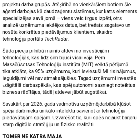
projektu darba grupās. Atšķirībā no vienkāršiem botiem šie
aģenti darbojas kā daudzaģentu sistēmas, kur katrs elements
specializējas savā jomā – viens veic tirgus izpēti, otrs
analizē uzņēmuma iekšējos datus, bet trešais sagatavo un
nosūta konkrētus piedāvājumus klientiem, skaidro
tehnoloģiju portāls
TechRadar
.
Šāda pieeja pilnībā mainīs atdevi no investīcijām
tehnoloģijās, kas līdz šim bijusi visai vāja. Pērn
Masačūsetsas Tehnoloģiju institūta (MIT) veiktā pētījumā
tika atklāts, ka 95% uzņēmumu, kuri ieviesuši MI risinājumus,
ieguldījumi vēl nav atmaksājušies. Tagad uzņēmumi investēs
«digitālā darbaspēkā», kas spēj autonomi sasniegt noteiktus
biznesa rādītājus, tādēļ atdevei jābūt augstākai.
Savukārt par 2026. gada vadmotīvu uzņēmējdarbībā kļūšot
spēja darbinieku unikālo intelektu savienot ar tehnoloģiju
piedāvātajām spējām. Uzvarēšot tie, kuri spēs nojaukt barjeru
starp digitālo stratēģiju un fizisko realitāti.
TOMĒR NE KATRĀ MĀJĀ