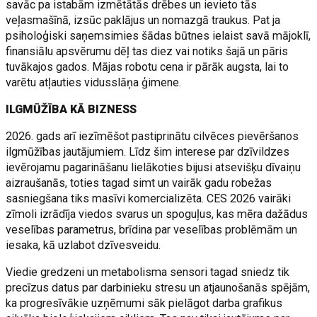
savāc pa istabām izmētātās drēbes un ievieto tās
veļasmašīnā, izsūc paklājus un nomazgā traukus. Pat ja
psiholoģiski saņemsimies šādas būtnes ielaist savā mājoklī,
finansiālu apsvērumu dēļ tas diez vai notiks šajā un pāris
tuvākajos gados. Mājas robotu cena ir pārāk augsta, lai to
varētu atļauties vidusslāņa ģimene.
ILGMŪŽĪBA KĀ BIZNESS
2026. gads arī iezīmēšot pastiprinātu cilvēces pievēršanos
ilgmūžības jautājumiem. Līdz šim interese par dzīvildzes
ievērojamu pagarināšanu lielākoties bijusi atsevišķu dīvaiņu
aizraušanās, toties tagad simt un vairāk gadu robežas
sasniegšana tiks masīvi komercializēta. CES 2026 vairāki
zīmoli izrādīja viedos svarus un spoguļus, kas mēra dažādus
veselības parametrus, brīdina par veselības problēmām un
iesaka, kā uzlabot dzīvesveidu.
Viedie gredzeni un metabolisma sensori tagad sniedz tik
precīzus datus par darbinieku stresu un atjaunošanās spējām,
ka progresīvākie uzņēmumi sāk pielāgot darba grafikus