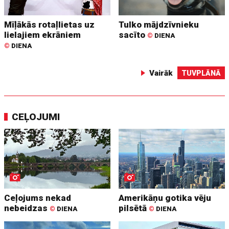
Mīļākās rotaļlietas uz
Tulko mājdzīvnieku
lielajiem ekrāniem
sacīto
©
DIENA
©
DIENA
Vairāk
TUVPLĀNĀ
CEĻOJUMI
Ceļojums nekad
Amerikāņu gotika vēju
nebeidzas
pilsētā
©
DIENA
©
DIENA