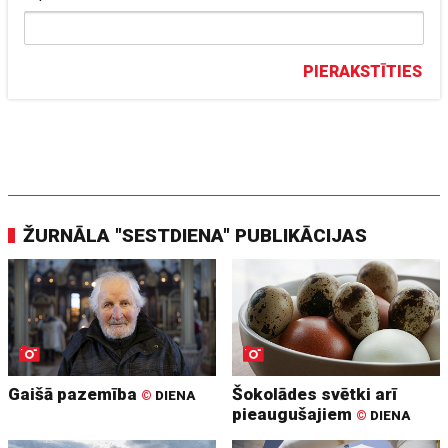
PIERAKSTĪTIES
ŽURNĀLA "SESTDIENA" PUBLIKĀCIJAS
Gaišā pazemība
Šokolādes svētki arī
©
DIENA
pieaugušajiem
©
DIENA