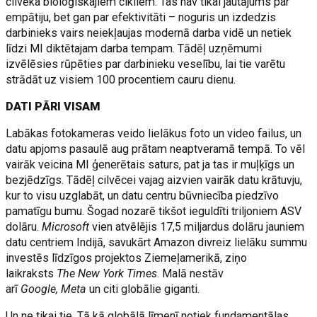
cilvēka bioloģiskajiem cikliem. Tas nav tikai jautājums par
empātiju, bet gan par efektivitāti – noguris un izdedzis
darbinieks vairs neiekļaujas modernā darba vidē un netiek
līdzi MI diktētajam darba tempam. Tādēļ uzņēmumi
izvēlēsies rūpēties par darbinieku veselību, lai tie varētu
strādāt uz visiem 100 procentiem cauru dienu.
DATI PĀRI VISAM
Labākas fotokameras veido lielākus foto un video failus, un
datu apjoms pasaulē aug prātam neaptveramā tempā. To vēl
vairāk veicina MI ģenerētais saturs, pat ja tas ir muļķīgs un
bezjēdzīgs. Tādēļ cilvēcei vajag aizvien vairāk datu krātuvju,
kur to visu uzglabāt, un datu centru būvniecība piedzīvo
pamatīgu bumu. Šogad nozarē tikšot ieguldīti triljoniem ASV
dolāru.
Microsoft
vien atvēlējis 17,5 miljardus dolāru jauniem
datu centriem Indijā, savukārt Amazon divreiz lielāku summu
investēs līdzīgos projektos Ziemeļamerikā, ziņo
laikraksts
The New York Times
. Malā nestāv
arī
Google, Meta
un citi globālie giganti.
Un ne tikai tie. Tā kā globālā līmenī notiek fundamentālas