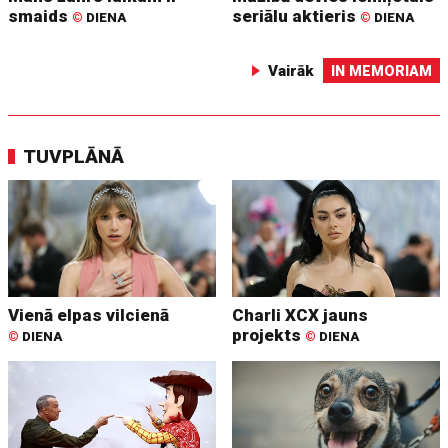
smaids
seriālu aktieris
©
DIENA
©
DIENA
Vairāk
IN MEMORIAM
TUVPLĀNĀ
Vienā elpas vilcienā
Charli XCX jauns
projekts
©
DIENA
©
DIENA