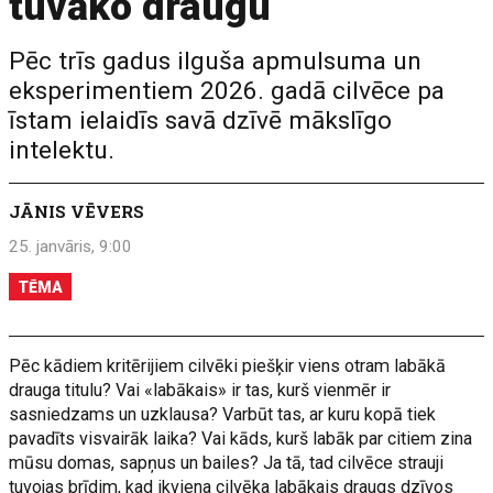
tuvāko draugu
Pēc trīs gadus ilguša apmulsuma un
eksperimentiem 2026. gadā cilvēce pa
īstam ielaidīs savā dzīvē mākslīgo
intelektu.
JĀNIS VĒVERS
25. janvāris, 9:00
TĒMA
Pēc kādiem kritērijiem cilvēki piešķir viens otram labākā
drauga titulu? Vai «labākais» ir tas, kurš vienmēr ir
sasniedzams un uzklausa? Varbūt tas, ar kuru kopā tiek
pavadīts visvairāk laika? Vai kāds, kurš labāk par citiem zina
mūsu domas, sapņus un bailes? Ja tā, tad cilvēce strauji
tuvojas brīdim, kad ikviena cilvēka labākais draugs dzīvos