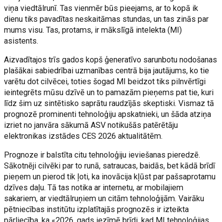
viņa viedtālrunī. Tas vienmēr būs pieejams, ar to kopā ik
dienu tiks pavadītas neskaitāmas stundas, un tas zinās par
mums visu. Tas, protams, ir mākslīgā intelekta (MI)
asistents.
Aizvadītajos trīs gados kopš ģeneratīvo sarunbotu nodošanas
plašākai sabiedrībai uzmanības centrā bija jautājums, ko tie
varētu dot cilvēcei, toties šogad MI beidzot tiks pilnvērtīgi
ieintegrēts mūsu dzīvē un to pamazām pieņems pat tie, kuri
līdz šim uz sintētisko saprātu raudzījās skeptiski. Vismaz tā
prognozē prominenti tehnoloģiju apskatnieki, un šāda atziņa
izriet no janvāra sākumā ASV notikušās patērētāju
elektronikas izstādes CES 2026 aktualitātēm.
Prognoze ir balstīta citu tehnoloģiju ieviešanas pieredzē.
Sākotnēji cilvēki par to runā, satraucas, baidās, bet kādā brīdī
pieņem un pierod tik ļoti, ka inovācija kļūst par pašsaprotamu
dzīves daļu. Tā tas notika ar internetu, ar mobilajiem
sakariem, ar viedtālruņiem un citām tehnoloģijām. Vairāku
pētniecības institūtu izplatītajās prognozēs ir izteikta
pārliecība, ka «2026. gads iezīmē brīdi, kad MI tehnoloģijas