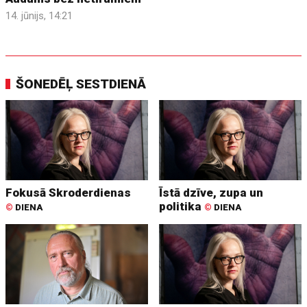
14. jūnijs, 14:21
ŠONEDĒĻ SESTDIENĀ
Fokusā Skroderdienas
Īstā dzīve, zupa un
politika
©
DIENA
©
DIENA