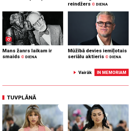
reindžers
©
DIENA
Mans žanrs laikam ir
Mūžībā devies iemīļotais
smaids
seriālu aktieris
©
DIENA
©
DIENA
Vairāk
IN MEMORIAM
TUVPLĀNĀ