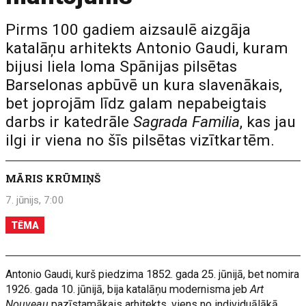
Pirms 100 gadiem aizsaulē aizgāja
katalāņu arhitekts Antonio Gaudi, kuram
bijusi liela loma Spānijas pilsētas
Barselonas apbūvē un kura slavenākais,
bet joprojām līdz galam nepabeigtais
darbs ir katedrāle
Sagrada Familia
, kas jau
ilgi ir viena no šīs pilsētas vizītkartēm.
MĀRIS KRŪMIŅŠ
7. jūnijs, 7:00
TĒMA
Antonio Gaudi, kurš piedzima 1852. gada 25. jūnijā, bet nomira
1926. gada 10. jūnijā, bija katalāņu modernisma jeb
Art
Nouveau
pazīstamākais arhitekts, viens no individuālākā