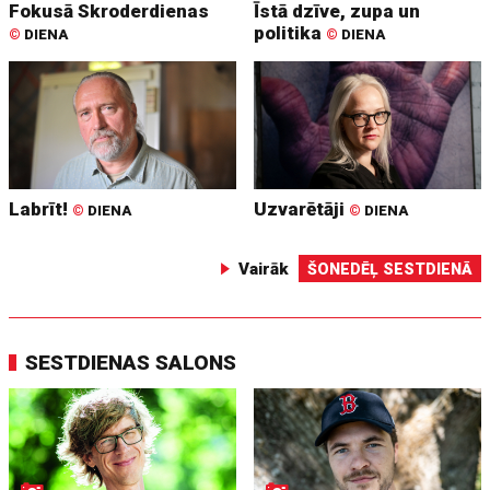
Fokusā Skroderdienas
Īstā dzīve, zupa un
politika
©
DIENA
©
DIENA
Labrīt!
Uzvarētāji
©
DIENA
©
DIENA
Vairāk
ŠONEDĒĻ SESTDIENĀ
SESTDIENAS SALONS