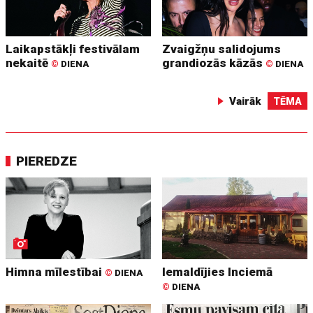
Laikapstākļi festivālam
Zvaigžņu salidojums
nekaitē
grandiozās kāzās
©
DIENA
©
DIENA
Vairāk
TĒMA
PIEREDZE
Himna mīlestībai
Iemaldījies Inciemā
©
DIENA
©
DIENA