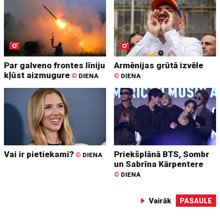
Par galveno frontes līniju
Armēnijas grūtā izvēle
kļūst aizmugure
©
DIENA
©
DIENA
Vai ir pietiekami?
Priekšplānā BTS, Sombr
©
DIENA
un Sabrīna Kārpentere
©
DIENA
Vairāk
PASAULE