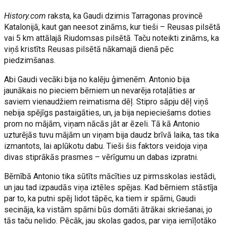
History.com
raksta, ka Gaudi dzimis Tarragonas provincē
Katalonijā, kaut gan neesot zināms, kur tieši – Reusas pilsētā
vai 5 km attālajā Riudomsas pilsētā. Taču noteikti zināms, ka
viņš kristīts Reusas pilsētā nākamajā dienā pēc
piedzimšanas.
Abi Gaudi vecāki bija no kalēju ģimenēm. Antonio bija
jaunākais no pieciem bērniem un nevarēja rotaļāties ar
saviem vienaudžiem reimatisma dēļ. Stipro sāpju dēļ viņš
nebija spējīgs pastaigāties, un, ja bija nepieciešams doties
prom no mājām, viņam nācās jāt ar ēzeli. Tā kā Antonio
uzturējās tuvu mājām un viņam bija daudz brīvā laika, tas tika
izmantots, lai aplūkotu dabu. Tieši šis faktors veidoja viņa
divas stiprākās prasmes – vērīgumu un dabas izpratni.
Bērnībā Antonio tika sūtīts mācīties uz pirmsskolas iestādi,
un jau tad izpaudās viņa iztēles spējas. Kad bērniem stāstīja
par to, ka putni spēj lidot tāpēc, ka tiem ir spārni, Gaudi
secināja, ka vistām spārni būs domāti ātrākai skriešanai, jo
tās taču nelido. Pēcāk, jau skolas gados, par viņa iemīļotāko