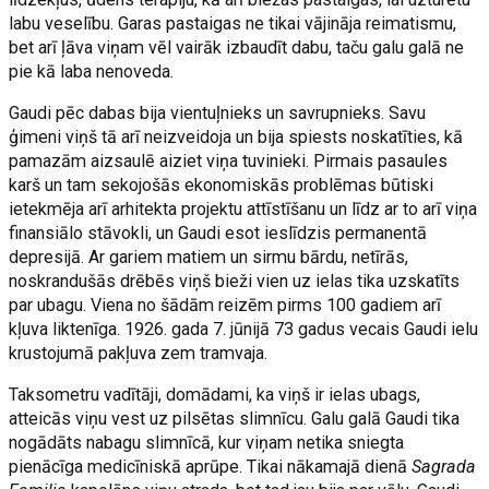
labu veselību. Garas pastaigas ne tikai vājināja reimatismu,
bet arī ļāva viņam vēl vairāk izbaudīt dabu, taču galu galā ne
pie kā laba nenoveda.
Gaudi pēc dabas bija vientuļnieks un savrupnieks. Savu
ģimeni viņš tā arī neizveidoja un bija spiests noskatīties, kā
pamazām aizsaulē aiziet viņa tuvinieki. Pirmais pasaules
karš un tam sekojošās ekonomiskās problēmas būtiski
ietekmēja arī arhitekta projektu attīstīšanu un līdz ar to arī viņa
finansiālo stāvokli, un Gaudi esot ieslīdzis permanentā
depresijā. Ar gariem matiem un sirmu bārdu, netīrās,
noskrandušās drēbēs viņš bieži vien uz ielas tika uzskatīts
par ubagu. Viena no šādām reizēm pirms 100 gadiem arī
kļuva liktenīga. 1926. gada 7. jūnijā 73 gadus vecais Gaudi ielu
krustojumā pakļuva zem tramvaja.
Taksometru vadītāji, domādami, ka viņš ir ielas ubags,
atteicās viņu vest uz pilsētas slimnīcu. Galu galā Gaudi tika
nogādāts nabagu slimnīcā, kur viņam netika sniegta
pienācīga medicīniskā aprūpe. Tikai nākamajā dienā
Sagrada