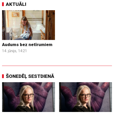
AKTUĀLI
Audums bez netīrumiem
14. jūnijs, 14:21
ŠONEDĒĻ SESTDIENĀ