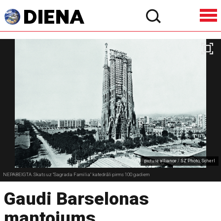
picture alliance / SZ Photo, Scherl
NEPABEIGTA. Skats uz "Sagrada Familia" katedrāli pirms 100 gadiem
Gaudi Barselonas
mantojums