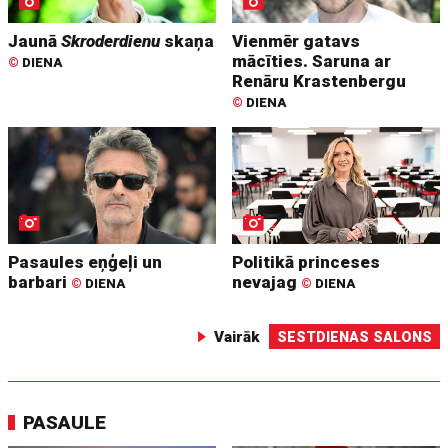
Jaunā
Skroderdienu
skaņa
Vienmēr gatavs
mācīties. Saruna ar
©
DIENA
Renāru Krastenbergu
©
DIENA
Pasaules eņģeļi un
Politikā princeses
barbari
nevajag
©
DIENA
©
DIENA
Vairāk
SESTDIENAS SALONS
PASAULE