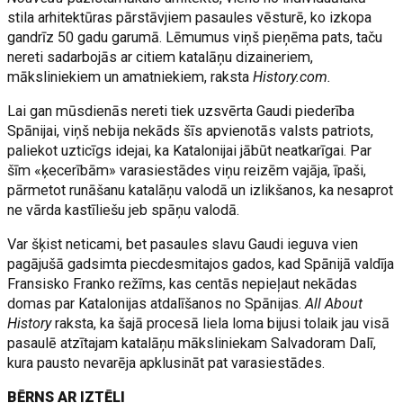
stila arhitektūras pārstāvjiem pasaules vēsturē, ko izkopa
gandrīz 50 gadu garumā. Lēmumus viņš pieņēma pats, taču
nereti sadarbojās ar citiem katalāņu dizaineriem,
māksliniekiem un amatniekiem, raksta
History.com.
Lai gan mūsdienās nereti tiek uzsvērta Gaudi piederība
Spānijai, viņš nebija nekāds šīs apvienotās valsts patriots,
paliekot uzticīgs idejai, ka Katalonijai jābūt neatkarīgai. Par
šīm «ķecerībām» varasiestādes viņu reizēm vajāja, īpaši,
pārmetot runāšanu katalāņu valodā un izlikšanos, ka nesaprot
ne vārda kastīliešu jeb spāņu valodā.
Var šķist neticami, bet pasaules slavu Gaudi ieguva vien
pagājušā gadsimta piecdesmitajos gados, kad Spānijā valdīja
Fransisko Franko režīms, kas centās nepieļaut nekādas
domas par Katalonijas atdalīšanos no Spānijas.
All About
History
raksta, ka šajā procesā liela loma bijusi tolaik jau visā
pasaulē atzītajam katalāņu māksliniekam Salvadoram Dalī,
kura pausto nevarēja apklusināt pat varasiestādes.
BĒRNS AR IZTĒLI