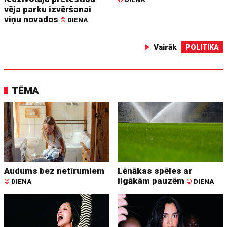
vēja parku izvēršanai
viņu novados
©
DIENA
Vairāk
POLITIKA
TĒMA
Audums bez netīrumiem
Lēnākas spēles ar
ilgākām pauzēm
©
DIENA
©
DIENA