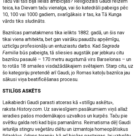
Taču vai tās bija lielas ambīcijas? Reliģiozais Gaudi reizēm
teica, ka Dievam taču vienalga, vai šo katedrāli pabeigs pēc
10, 100 vai 1000 gadiem, svarīgākais ir tas, ka Tā Kunga
vārds tiks sludināts.
Baznīcas pamatakmens tika ielikts 1882. gadā, un šis nav
tikai viena arhitekta, bet gan vairāku paaudžu apņēmīgu,
uzticīgu profesionāļu un entuziastu darbs. Kad
Sagrada
Familia
būs pabeigta, tā sliesies augstāk par jebkuru citu
baznīcu pasaulē – 170 metru augstumā virs Barselonas – un
to rotās 18 smailes visdažādākajiem svētajiem. Starp citu, uz
šo kategoriju pretendē arī Gaudi, jo Romas katoļu baznīca jau
sākusi viņa beatificēšanas procesu.
STILĪGS ASKĒTS
Laikabiedri Gaudi parasti atceras kā «stilīgu askētu»,
raksta
History.com
. Uz saviesīgiem pasākumiem viņš allaž
ieradies pašos modernākajos uzvalkos un kurpēs. Taču pie
svētku galda reti kad bijis pamanāms. Reimatisma dēļ Gaudi
ieturēja stingru veģetāru diētu un izmantoja homeopātiskus
līdzekļus, ūdens terapiju, kā arī biežas pastaigas, lai uzturētu