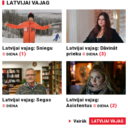
LATVIJAI VAJAG
Latvijai vajag: Sniegu
Latvijai vajag: Dāvināt
(1)
prieku
(3)
©
DIENA
©
DIENA
Latvijai vajag: Segas
Latvijai vajag:
Asistentus
(2)
©
DIENA
©
DIENA
Vairāk
LATVIJAI VAJAG