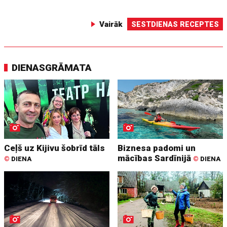
Vairāk
SESTDIENAS RECEPTES
DIENASGRĀMATA
Ceļš uz Kijivu šobrīd tāls
Biznesa padomi un
mācības Sardīnijā
©
DIENA
©
DIENA