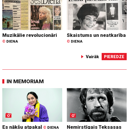
Muzikālie revolucionāri
Skaistums un neatkarība
©
DIENA
©
DIENA
Vairāk
PIEREDZE
IN MEMORIAM
Es nākšu atpakaļ
Nemirstīgais Teksasas
©
DIENA