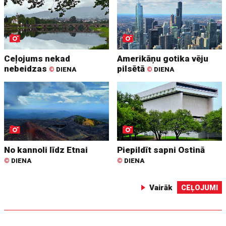
Ceļojums nekad
Amerikāņu gotika vēju
nebeidzas
pilsētā
©
DIENA
©
DIENA
No kannoli līdz Etnai
Piepildīt sapni Ostinā
©
DIENA
©
DIENA
Vairāk
CEĻOJUMI