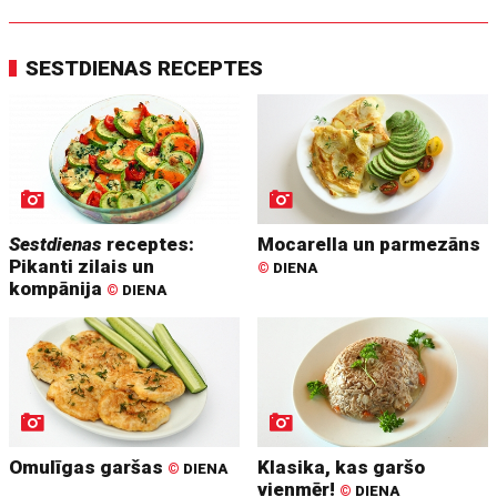
SESTDIENAS RECEPTES
Sestdienas
receptes:
Mocarella un parmezāns
Pikanti zilais un
©
DIENA
kompānija
©
DIENA
Omulīgas garšas
Klasika, kas garšo
©
DIENA
vienmēr!
©
DIENA