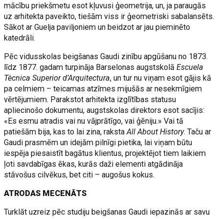
mācību priekšmetu esot kļuvusi ģeometrija, un, ja paraugās
uz arhitekta paveikto, tiešām viss ir ģeometriski sabalansēts.
Sākot ar Guelja paviljoniem un beidzot ar jau pieminēto
katedrāli.
Pēc vidusskolas beigšanas Gaudi zinību apgūšanu no 1873.
līdz 1877. gadam turpināja Barselonas augstskolā
Escuela
Tècnica Superior d’Arquitectura
, un tur nu viņam esot gājis kā
pa celmiem – teicamas atzīmes mijušās ar nesekmīgiem
vērtējumiem. Parakstot arhitekta izglītības statusu
apliecinošo dokumentu, augstskolas direktors esot sacījis:
«Es esmu atradis vai nu vājprātīgo, vai ģēniju.» Vai tā
patiešām bija, kas to lai zina, raksta
All About History
. Taču ar
Gaudi prasmēm un idejām pilnīgi pietika, lai viņam būtu
iespēja piesaistīt bagātus klientus, projektējot tiem laikiem
ļoti savdabīgas ēkas, kurās daži elementi atgādināja
stāvošus cilvēkus, bet citi – augošus kokus.
ATRODAS MECENĀTS
Turklāt uzreiz pēc studiju beigšanas Gaudi iepazinās ar savu