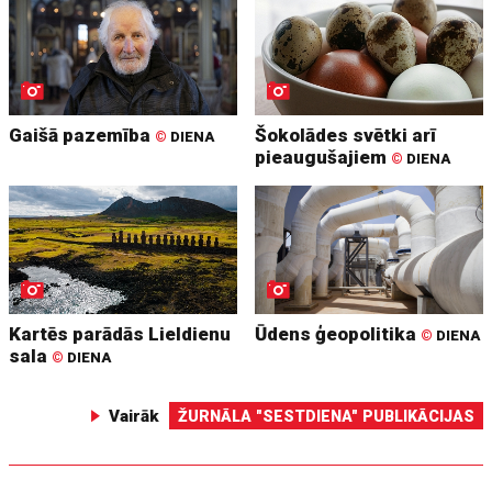
Gaišā pazemība
Šokolādes svētki arī
©
DIENA
pieaugušajiem
©
DIENA
Kartēs parādās Lieldienu
Ūdens ģeopolitika
©
DIENA
sala
©
DIENA
Vairāk
ŽURNĀLA "SESTDIENA" PUBLIKĀCIJAS