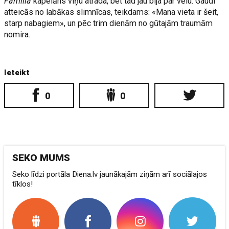
Familia
kapelāns viņu atrada, bet tad jau bija par vēlu. Gaudi
atteicās no labākas slimnīcas, teikdams: «Mana vieta ir šeit,
starp nabagiem», un pēc trim dienām no gūtajām traumām
nomira.
Ieteikt
0
0
SEKO MUMS
Seko līdzi portāla Diena.lv jaunākajām ziņām arī sociālajos
tīklos!