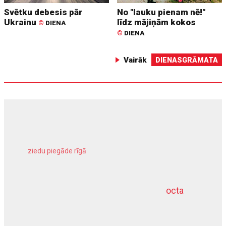
Svētku debesis pār
No "lauku pienam nē!"
Ukrainu
līdz mājiņām kokos
©
DIENA
©
DIENA
Vairāk
DIENASGRĀMATA
ziedu piegāde rīgā
meliorācijas darbi
octa
dziļurbums
kravu apdrošināšana