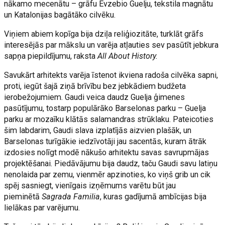
nākamo mecenātu – grāfu Evzebio Guelju, tekstila magnātu
un Katalonijas bagātāko cilvēku.
Viņiem abiem kopīga bija dziļa reliģiozitāte, turklāt grāfs
interesējās par mākslu un varēja atļauties sev pasūtīt jebkura
sapņa piepildījumu, raksta
All About History.
Savukārt arhitekts varēja īstenot ikviena radoša cilvēka sapni,
proti, iegūt šajā ziņā brīvību bez jebkādiem budžeta
ierobežojumiem. Gaudi veica daudz Guelja ģimenes
pasūtījumu, tostarp populārāko Barselonas parku – Guelja
parku ar mozaīku klātās salamandras strūklaku. Pateicoties
šim labdarim, Gaudi slava izplatījās aizvien plašāk, un
Barselonas turīgākie iedzīvotāji jau sacentās, kuram ātrāk
izdosies nolīgt modē nākušo arhitektu savas savrupmājas
projektēšanai. Piedāvājumu bija daudz, taču Gaudi savu latiņu
nenolaida par zemu, vienmēr apzinoties, ko viņš grib un cik
spēj sasniegt, vienīgais izņēmums varētu būt jau
pieminētā
Sagrada Familia
, kuras gadījumā ambīcijas bija
lielākas par varējumu.