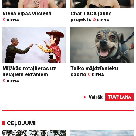
Vienā elpas vilcienā
Charli XCX jauns
projekts
©
DIENA
©
DIENA
Mīļākās rotaļlietas uz
Tulko mājdzīvnieku
lielajiem ekrāniem
sacīto
©
DIENA
©
DIENA
Vairāk
TUVPLĀNĀ
CEĻOJUMI