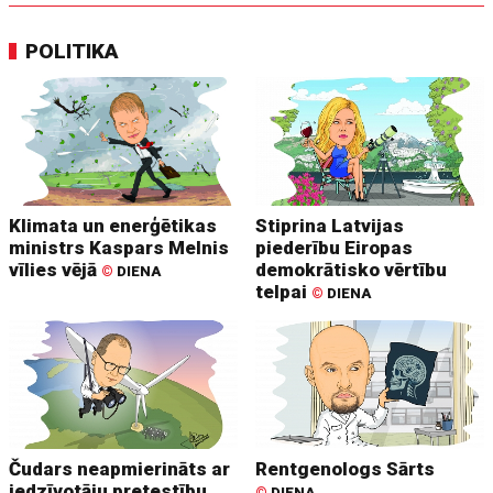
POLITIKA
Klimata un enerģētikas
Stiprina Latvijas
ministrs Kaspars Melnis
piederību Eiropas
vīlies vējā
demokrātisko vērtību
©
DIENA
telpai
©
DIENA
Čudars neapmierināts ar
Rentgenologs Sārts
iedzīvotāju pretestību
©
DIENA