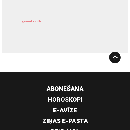
granulu katli
siltumsūknis
ABONĒŠANA
HOROSKOPI
E-AVĪZE
ZIŅAS E-PASTĀ