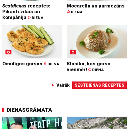
Sestdienas
receptes:
Mocarella un parmezāns
Pikanti zilais un
©
DIENA
kompānija
©
DIENA
Omulīgas garšas
Klasika, kas garšo
©
DIENA
vienmēr!
©
DIENA
Vairāk
SESTDIENAS RECEPTES
DIENASGRĀMATA