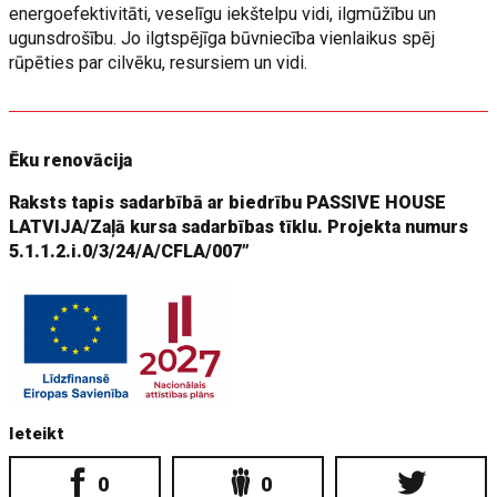
energoefektivitāti, veselīgu iekštelpu vidi, ilgmūžību un
ugunsdrošību. Jo ilgtspējīga būvniecība vienlaikus spēj
rūpēties par cilvēku, resursiem un vidi.
Ēku renovācija
Raksts tapis sadarbībā ar biedrību PASSIVE HOUSE
LATVIJA/Zaļā kursa sadarbības tīklu. Projekta numurs
5.1.1.2.i.0/3/24/A/CFLA/007”
Ieteikt
0
0