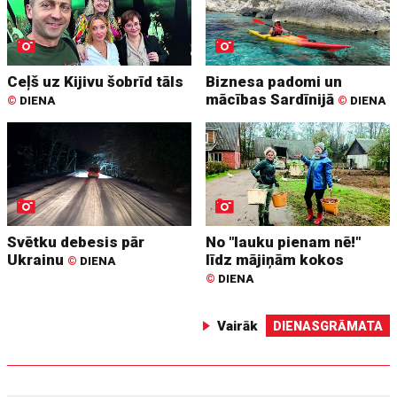
Ceļš uz Kijivu šobrīd tāls
Biznesa padomi un
mācības Sardīnijā
©
DIENA
©
DIENA
Svētku debesis pār
No "lauku pienam nē!"
Ukrainu
līdz mājiņām kokos
©
DIENA
©
DIENA
Vairāk
DIENASGRĀMATA