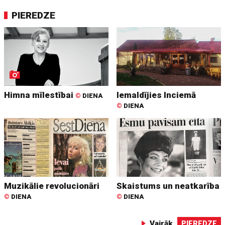
PIEREDZE
Himna mīlestībai
Iemaldījies Inciemā
©
DIENA
©
DIENA
Muzikālie revolucionāri
Skaistums un neatkarība
©
DIENA
©
DIENA
Vairāk
PIEREDZE