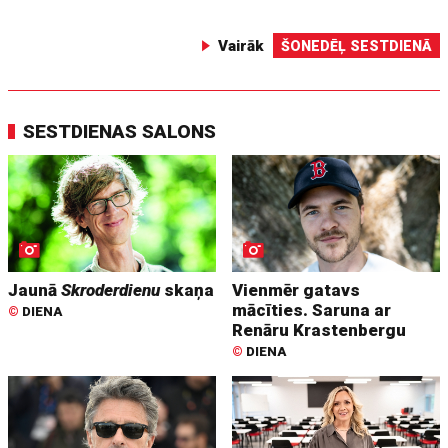
Vairāk
ŠONEDĒĻ SESTDIENĀ
SESTDIENAS SALONS
Jaunā
Skroderdienu
skaņa
Vienmēr gatavs
mācīties. Saruna ar
©
DIENA
Renāru Krastenbergu
©
DIENA