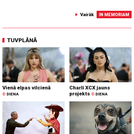
Vairāk
IN MEMORIAM
TUVPLĀNĀ
Vienā elpas vilcienā
Charli XCX jauns
projekts
©
DIENA
©
DIENA