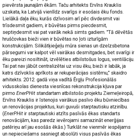
pievērsta jaunajām ēkām. Taču arhitekts Ervīns Krauklis
uzskata, ka Latvijā vienlīdz svarīgs ir esošais ēku fonds.
Lielākā daļa ēku, kurās dzīvosim arī pēc divdesmit vai
trīsdesmit gadiem, ir būvētas pirms piecdesmit,
septiņdesmit vai pat vairāk nekā simts gadiem. "Tā dēvētās
hruščovkas bieži vien ir būvētas no ļoti izturīgām
konstrukcijām. Silikātķieģeļu mūra sienas un dzelzsbetona
pārsegumi var kalpot vēl vairākas desmitgades, bet svarīgi ir
ēku pareizi nosiltināt, izvēlēties atbilstošus logus, ventilāciju.
Tai pat nav jābūt centralizētai uz visu ēku, bieži ir labāk, ja
katrs dzīvoklis aprīkots ar rekuperācijas sistēmu," skaidro
arhitekts. 2012. gadā viņa vadītā Ērgļu Profesionālās
vidusskolas dienesta viesnīcas rekonstrukcija kļuva par
pirmo
EnerPHit
standartam atbilstošo projektu Ziemeļeiropā,
Ervīns Krauklis ir īstenojis vairākus pasīvo ēku būvniecības
un renovācijas projektus, kuri guvuši starptautisku atzinību.
(
EnerPHit
ir starptautiski atzīts pasīvās ēkas standarts
renovācijām, kas paredz ievērojami samazināt enerģijas
patēriņu arī jau esošās ēkās.) Turklāt ne vienmēr iespējams
un nepieciešams sasniegt absolūti visus pasīvās ēkas