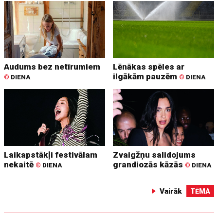
Audums bez netīrumiem
Lēnākas spēles ar
ilgākām pauzēm
©
DIENA
©
DIENA
Laikapstākļi festivālam
Zvaigžņu salidojums
nekaitē
grandiozās kāzās
©
DIENA
©
DIENA
Vairāk
TĒMA