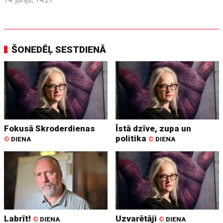
14. jūnijs, 14:21
ŠONEDĒĻ SESTDIENĀ
Fokusā Skroderdienas
Īstā dzīve, zupa un
politika
©
DIENA
©
DIENA
Labrīt!
Uzvarētāji
©
DIENA
©
DIENA