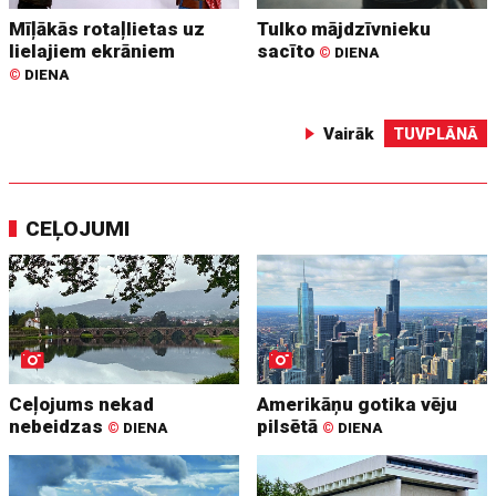
Mīļākās rotaļlietas uz
Tulko mājdzīvnieku
lielajiem ekrāniem
sacīto
©
DIENA
©
DIENA
Vairāk
TUVPLĀNĀ
CEĻOJUMI
Ceļojums nekad
Amerikāņu gotika vēju
nebeidzas
pilsētā
©
DIENA
©
DIENA