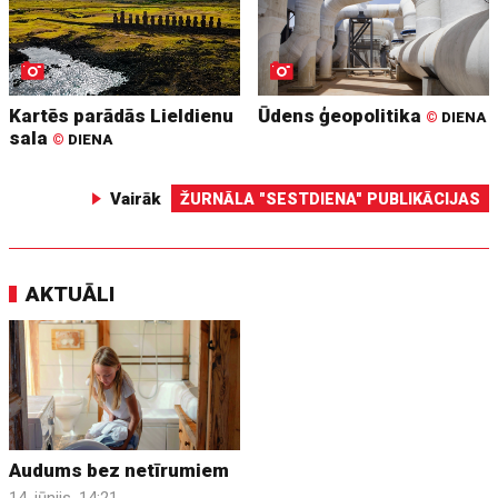
Kartēs parādās Lieldienu
Ūdens ģeopolitika
©
DIENA
sala
©
DIENA
Vairāk
ŽURNĀLA "SESTDIENA" PUBLIKĀCIJAS
AKTUĀLI
Audums bez netīrumiem