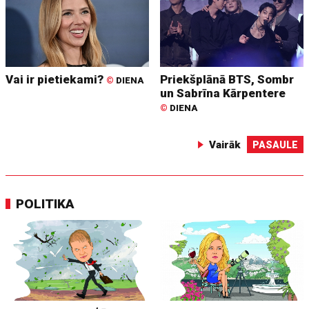
Vai ir pietiekami?
Priekšplānā BTS, Sombr
©
DIENA
un Sabrīna Kārpentere
©
DIENA
Vairāk
PASAULE
POLITIKA