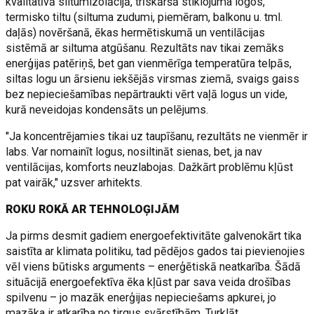
kvalitatīvā siltumizolācijā, trīskāršā stiklojuma logos,
termisko tiltu (siltuma zudumi, piemēram, balkonu u. tml.
daļās) novēršanā, ēkas hermētiskumā un ventilācijas
sistēmā ar siltuma atgūšanu. Rezultāts nav tikai zemāks
enerģijas patēriņš, bet gan vienmērīga temperatūra telpās,
siltas logu un ārsienu iekšējās virsmas ziemā, svaigs gaiss
bez nepieciešamības nepārtraukti vērt vaļā logus un vide,
kurā neveidojas kondensāts un pelējums.
"Ja koncentrējamies tikai uz taupīšanu, rezultāts ne vienmēr ir
labs. Var nomainīt logus, nosiltināt sienas, bet, ja nav
ventilācijas, komforts neuzlabojas. Dažkārt problēmu kļūst
pat vairāk," uzsver arhitekts.
ROKU ROKĀ AR TEHNOLOĢIJĀM
Ja pirms desmit gadiem energoefektivitāte galvenokārt tika
saistīta ar klimata politiku, tad pēdējos gados tai pievienojies
vēl viens būtisks arguments – enerģētiskā neatkarība. Šādā
situācijā energoefektīva ēka kļūst par sava veida drošības
spilvenu – jo mazāk enerģijas nepieciešams apkurei, jo
mazāka ir atkarība no tirgus svārstībām. Turklāt