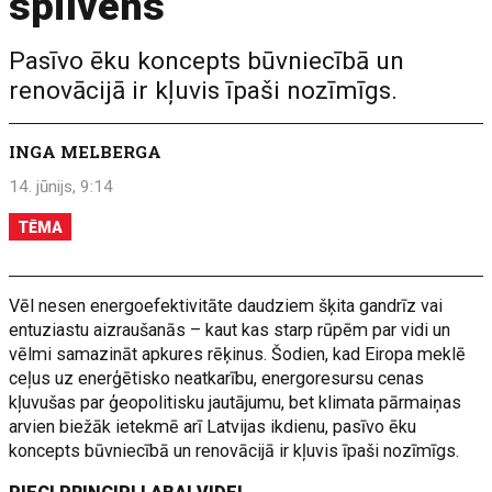
spilvens
Pasīvo ēku koncepts būvniecībā un
renovācijā ir kļuvis īpaši nozīmīgs.
INGA MELBERGA
14. jūnijs, 9:14
TĒMA
Vēl nesen energoefektivitāte daudziem šķita gandrīz vai
entuziastu aizraušanās – kaut kas starp rūpēm par vidi un
vēlmi samazināt apkures rēķinus. Šodien, kad Eiropa meklē
ceļus uz enerģētisko neatkarību, energoresursu cenas
kļuvušas par ģeopolitisku jautājumu, bet klimata pārmaiņas
arvien biežāk ietekmē arī Latvijas ikdienu, pasīvo ēku
koncepts būvniecībā un renovācijā ir kļuvis īpaši nozīmīgs.