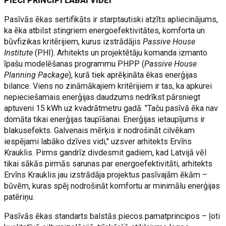
PIECI PRINCIPI LABAI VIDEI
Pasīvās ēkas sertifikāts ir starptautiski atzīts apliecinājums,
ka ēka atbilst stingriem energoefektivitātes, komforta un
būvfizikas kritērijiem, kurus izstrādājis
Passive House
Institute
(PHI). Arhitekts un projektētāju komanda izmanto
īpašu modelēšanas programmu PHPP (
Passive House
Planning Package
), kurā tiek aprēķināta ēkas enerģijas
bilance. Viens no zināmākajiem kritērijiem ir tas, ka apkurei
nepieciešamais enerģijas daudzums nedrīkst pārsniegt
aptuveni 15 kWh uz kvadrātmetru gadā. "Taču pasīvā ēka nav
domāta tikai enerģijas taupīšanai. Enerģijas ietaupījums ir
blakusefekts. Galvenais mērķis ir nodrošināt cilvēkam
iespējami labāko dzīves vidi," uzsver arhitekts Ervīns
Krauklis. Pirms gandrīz divdesmit gadiem, kad Latvijā vēl
tikai sākās pirmās sarunas par energoefektivitāti, arhitekts
Ervīns Krauklis jau izstrādāja projektus pasīvajām ēkām –
būvēm, kuras spēj nodrošināt komfortu ar minimālu enerģijas
patēriņu.
Pasīvās ēkas standarts balstās piecos pamatprincipos – ļoti