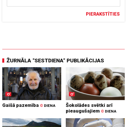
PIERAKSTĪTIES
ŽURNĀLA "SESTDIENA" PUBLIKĀCIJAS
Gaišā pazemība
Šokolādes svētki arī
©
DIENA
pieaugušajiem
©
DIENA