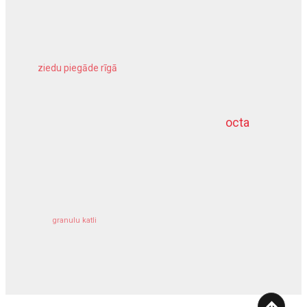
ziedu piegāde rīgā
meliorācijas darbi
octa
dziļurbums
kravu apdrošināšana
granulu katli
siltumsūknis