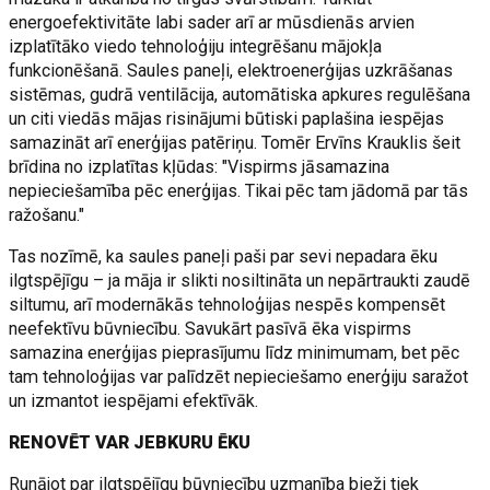
energoefektivitāte labi sader arī ar mūsdienās arvien
izplatītāko viedo tehnoloģiju integrēšanu mājokļa
funkcionēšanā. Saules paneļi, elektroenerģijas uzkrāšanas
sistēmas, gudrā ventilācija, automātiska apkures regulēšana
un citi viedās mājas risinājumi būtiski paplašina iespējas
samazināt arī enerģijas patēriņu. Tomēr Ervīns Krauklis šeit
brīdina no izplatītas kļūdas: "Vispirms jāsamazina
nepieciešamība pēc enerģijas. Tikai pēc tam jādomā par tās
ražošanu."
Tas nozīmē, ka saules paneļi paši par sevi nepadara ēku
ilgtspējīgu – ja māja ir slikti nosiltināta un nepārtraukti zaudē
siltumu, arī modernākās tehnoloģijas nespēs kompensēt
neefektīvu būvniecību. Savukārt pasīvā ēka vispirms
samazina enerģijas pieprasījumu līdz minimumam, bet pēc
tam tehnoloģijas var palīdzēt nepieciešamo enerģiju saražot
un izmantot iespējami efektīvāk.
RENOVĒT VAR JEBKURU ĒKU
Runājot par ilgtspējīgu būvniecību uzmanība bieži tiek