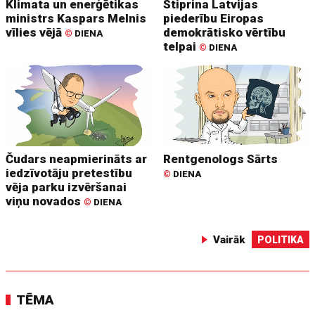
Klimata un enerģētikas
Stiprina Latvijas
ministrs Kaspars Melnis
piederību Eiropas
vīlies vējā
demokrātisko vērtību
©
DIENA
telpai
©
DIENA
Čudars neapmierināts ar
Rentgenologs Sārts
iedzīvotāju pretestību
©
DIENA
vēja parku izvēršanai
viņu novados
©
DIENA
Vairāk
POLITIKA
TĒMA