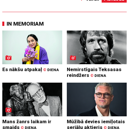
IN MEMORIAM
Es nākšu atpakaļ
Nemirstīgais Teksasas
©
DIENA
reindžers
©
DIENA
Mans žanrs laikam ir
Mūžībā devies iemīļotais
smaids
seriālu aktieris
©
DIENA
©
DIENA