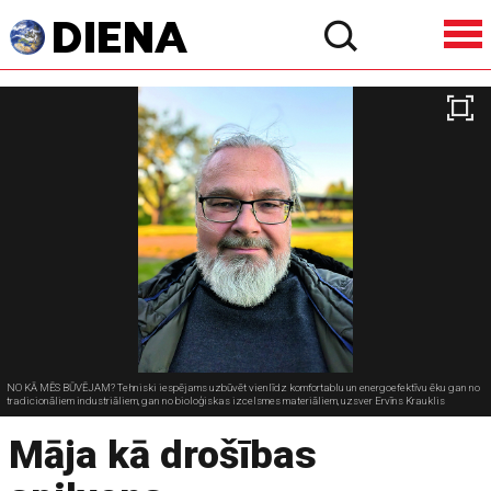
NO KĀ MĒS BŪVĒJAM? Tehniski iespējams uzbūvēt vienlīdz komfortablu un energoefektīvu ēku gan no
tradicionāliem industriāliem, gan no bioloģiskas izcelsmes materiāliem, uzsver Ervīns Krauklis
Māja kā drošības