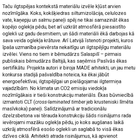
Taču ilgtspējas kontekstā materiālu izvēle kļūst arvien
nozīmīgāka. Koks, kokšķiedras siltumizolācija, celulozes
vate, kaņepju un salmu paneļi spēj ne tikai samazināt ēkas
kopējo oglekļa pēdu, bet arī uzkrāt atmosfērā piesaistīto
oglekli uz gadu desmitiem, un šādi materiāli ēkā darbojas kā
sava veida oglekļa krātuve. Arī Latvijā īstenoti projekti, kuros
īpaša uzmanība pievērsta nekaitīgu un ilgtspējīgu materiālu
izvēlei. Viens no tiem ir bērnudārzs Salaspilī – pirmais
publiskais bērnudārzs Baltijā, kas saņēmis Pasīvās ēkas
sertifikātu. Projekta autori ir biroja MADE arhitekti, un jau metu
konkursa stadijā pašvaldība noteica, ka ēkai jābūt
energoefektīvai, ilgtspējīgai un pielāgojamai ilgtermiņa
vajadzībām. No klimata un CO2 emisiju viedokļa
nozīmīgākais ir tieši konstrukciju materiāls. Ēkas būvniecībā
izmantoti CLT (
cross-laminated timber
jeb krusteniski līmēta
masīvkoka) paneļi. Salīdzinājumā ar tradicionālu
dzelzsbetona vai tērauda konstrukciju šāds risinājums rada
ievērojami mazāku oglekļa pēdu, jo koks augšanas laikā
uzkrāj atmosfērā esošo oglekli un saglabā to visā ēkas
dzīves ciklā. Arhitekti atrada risinājumus, kā apvienot