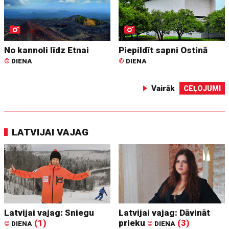
No kannoli līdz Etnai
Piepildīt sapni Ostinā
©
DIENA
©
DIENA
Vairāk
CEĻOJUMI
LATVIJAI VAJAG
Latvijai vajag: Sniegu
Latvijai vajag: Dāvināt
(1)
prieku
(3)
©
DIENA
©
DIENA