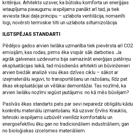
kritērijus. Arhitekts uzsver, ka būtisku komforta un enerģijas
ietaupījuma pieaugumu iespējams panākt arī tad, ja tiek
ieviesta tikai daļa principu – uzlabota ventilācija, nomainīti
logi, novērsti termiskie tilti un uzlabota siltumizolācija.
ILGTSPĒJAS STANDARTI
Pēdējos gados arvien lielāka uzmanība tiek pievērsta arī CO2
emisijām, kas rodas, pirms ēka vispār sāk darboties. Ja
agrāk galvenais uzdevums bija samazināt enerģijas patēriņu
ekspluatācijas laikā, tad mūsdienās arhitekti un būvinženieri
arvien biežāk analizē visu ēkas dzīves ciklu – sākot ar
izejmateriālu ieguvi, to transportēšanu un ražošanu, līdz pat
ēkas ekspluatācijai un vēlākai demontāžai. Tas nozīmē, ka
arvien lielāku nozīmi iegūst jautājums: no kā mēs būvējam?
Pasīvās ēkas standarts pats par sevi neparedz obligātu kādu
konkrētu materiālu izmantošanu. Kā uzsver Ervīns Krauklis,
tehniski iespējams uzbūvēt vienlīdz komfortablu un
energoefektīvu ēku gan no tradicionāliem industriāliem, gan
no bioloģiskas izcelsmes materiāliem.