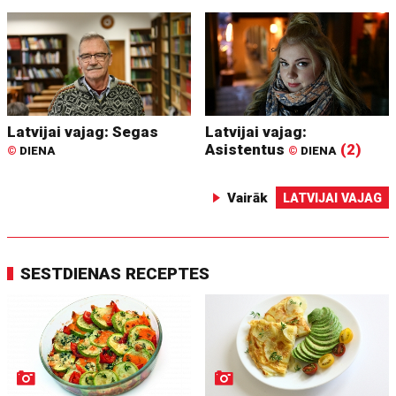
Latvijai vajag: Segas
Latvijai vajag:
Asistentus
(2)
©
DIENA
©
DIENA
Vairāk
LATVIJAI VAJAG
SESTDIENAS RECEPTES