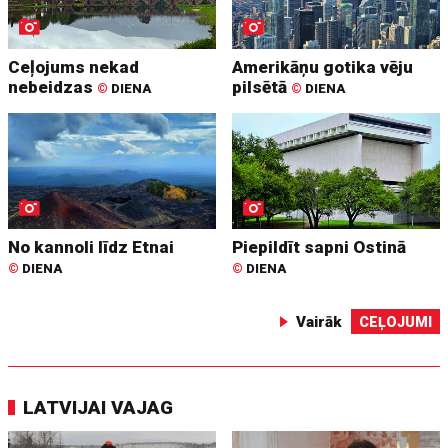
Ceļojums nekad
Amerikāņu gotika vēju
nebeidzas
pilsētā
©
DIENA
©
DIENA
No kannoli līdz Etnai
Piepildīt sapni Ostinā
©
DIENA
©
DIENA
Vairāk
CEĻOJUMI
LATVIJAI VAJAG