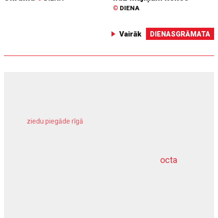
©
DIENA
Vairāk
DIENASGRĀMATA
ziedu piegāde rīgā
meliorācijas darbi
octa
dziļurbums
kravu apdrošināšana