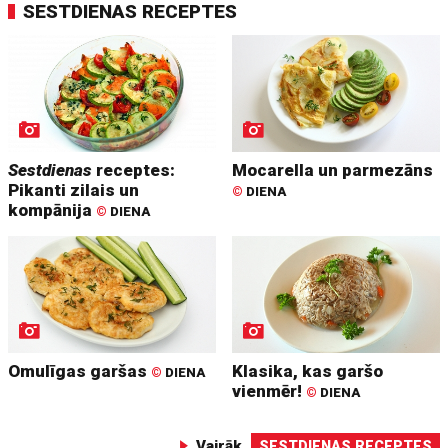
SESTDIENAS RECEPTES
Sestdienas
receptes:
Mocarella un parmezāns
Pikanti zilais un
©
DIENA
kompānija
©
DIENA
Omulīgas garšas
Klasika, kas garšo
©
DIENA
vienmēr!
©
DIENA
Vairāk
SESTDIENAS RECEPTES