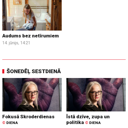
Audums bez netīrumiem
14. jūnijs, 14:21
ŠONEDĒĻ SESTDIENĀ
Fokusā Skroderdienas
Īstā dzīve, zupa un
politika
©
DIENA
©
DIENA