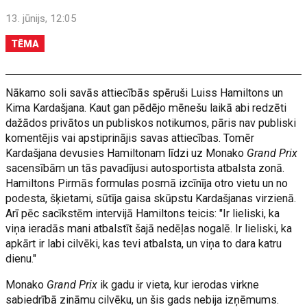
13. jūnijs, 12:05
TĒMA
Nākamo soli savās attiecībās spēruši Luiss Hamiltons un
Kima Kardašjana. Kaut gan pēdējo mēnešu laikā abi redzēti
dažādos privātos un publiskos notikumos, pāris nav publiski
komentējis vai apstiprinājis savas attiecības. Tomēr
Kardašjana devusies Hamiltonam līdzi uz Monako
Grand Prix
sacensībām un tās pavadījusi autosportista atbalsta zonā.
Hamiltons Pirmās formulas posmā izcīnīja otro vietu un no
podesta, šķietami, sūtīja gaisa skūpstu Kardašjanas virzienā.
Arī pēc sacīkstēm intervijā Hamiltons teicis: "Ir lieliski, ka
viņa ieradās mani atbalstīt šajā nedēļas nogalē. Ir lieliski, ka
apkārt ir labi cilvēki, kas tevi atbalsta, un viņa to dara katru
dienu."
Monako
Grand Prix
ik gadu ir vieta, kur ierodas virkne
sabiedrībā zināmu cilvēku, un šis gads nebija izņēmums.