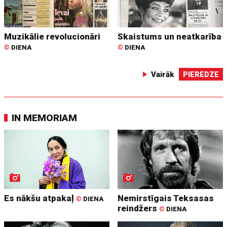
Muzikālie revolucionāri
Skaistums un neatkarība
©
DIENA
©
DIENA
Vairāk
PIEREDZE
IN MEMORIAM
Es nākšu atpakaļ
Nemirstīgais Teksasas
©
DIENA
reindžers
©
DIENA