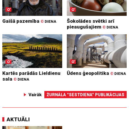
Gaišā pazemība
Šokolādes svētki arī
©
DIENA
pieaugušajiem
©
DIENA
Kartēs parādās Lieldienu
Ūdens ģeopolitika
©
DIENA
sala
©
DIENA
Vairāk
ŽURNĀLA "SESTDIENA" PUBLIKĀCIJAS
AKTUĀLI