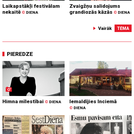
Laikapstākļi festivālam
Zvaigžņu salidojums
nekaitē
grandiozās kāzās
©
DIENA
©
DIENA
Vairāk
TĒMA
PIEREDZE
Himna mīlestībai
Iemaldījies Inciemā
©
DIENA
©
DIENA