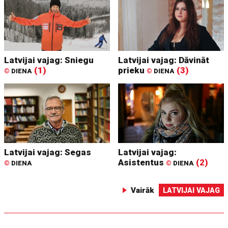
Latvijai vajag: Sniegu
Latvijai vajag: Dāvināt
(1)
prieku
(3)
©
DIENA
©
DIENA
Latvijai vajag: Segas
Latvijai vajag:
Asistentus
(2)
©
DIENA
©
DIENA
Vairāk
LATVIJAI VAJAG