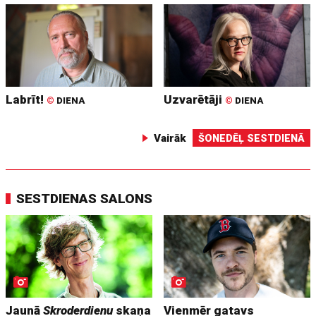
Labrīt!
Uzvarētāji
©
DIENA
©
DIENA
Vairāk
ŠONEDĒĻ SESTDIENĀ
SESTDIENAS SALONS
Jaunā
Skroderdienu
skaņa
Vienmēr gatavs