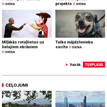
projekts
©
DIENA
©
DIENA
Mīļākās rotaļlietas uz
Tulko mājdzīvnieku
lielajiem ekrāniem
sacīto
©
DIENA
©
DIENA
Vairāk
TUVPLĀNĀ
CEĻOJUMI