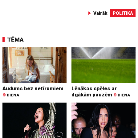
Vairāk
POLITIKA
TĒMA
Audums bez netīrumiem
Lēnākas spēles ar
ilgākām pauzēm
©
DIENA
©
DIENA