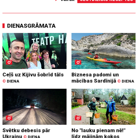
DIENASGRĀMATA
Ceļš uz Kijivu šobrīd tāls
Biznesa padomi un
mācības Sardīnijā
©
DIENA
©
DIENA
Svētku debesis pār
No "lauku pienam nē!"
Ukrainu
līdz mājiņām kokos
©
DIENA