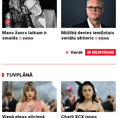
Mans žanrs laikam ir
Mūžībā devies iemīļotais
smaids
seriālu aktieris
©
DIENA
©
DIENA
Vairāk
IN MEMORIAM
TUVPLĀNĀ
Vienā elpas vilcienā
Charli XCX jauns