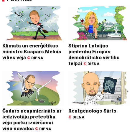
Klimata un enerģētikas
Stiprina Latvijas
ministrs Kaspars Melnis
piederību Eiropas
vīlies vējā
demokrātisko vērtību
©
DIENA
telpai
©
DIENA
Čudars neapmierināts ar
Rentgenologs Sārts
iedzīvotāju pretestību
©
DIENA
vēja parku izvēršanai
viņu novados
©
DIENA