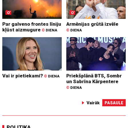
Par galveno frontes līniju
Armēnijas grūtā izvēle
kļūst aizmugure
©
DIENA
©
DIENA
Vai ir pietiekami?
Priekšplānā BTS, Sombr
©
DIENA
un Sabrīna Kārpentere
©
DIENA
Vairāk
PASAULE
POLITIKA