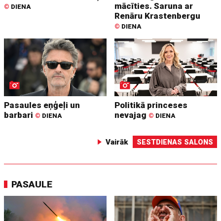
mācīties. Saruna ar
©
DIENA
Renāru Krastenbergu
©
DIENA
Pasaules eņģeļi un
Politikā princeses
barbari
nevajag
©
DIENA
©
DIENA
Vairāk
SESTDIENAS SALONS
PASAULE