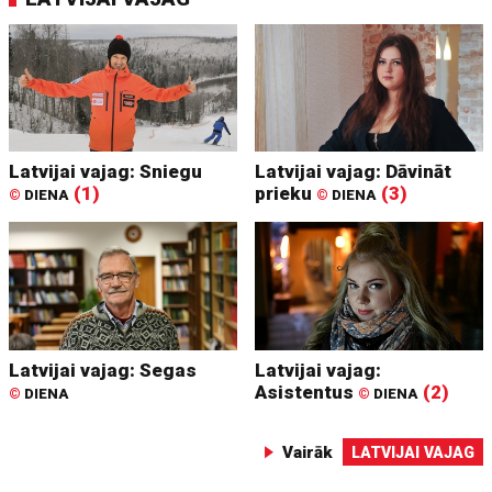
Latvijai vajag: Sniegu
Latvijai vajag: Dāvināt
(1)
prieku
(3)
©
DIENA
©
DIENA
Latvijai vajag: Segas
Latvijai vajag:
Asistentus
(2)
©
DIENA
©
DIENA
Vairāk
LATVIJAI VAJAG