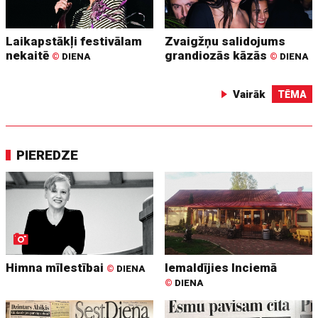
Laikapstākļi festivālam
Zvaigžņu salidojums
nekaitē
grandiozās kāzās
©
DIENA
©
DIENA
Vairāk
TĒMA
PIEREDZE
Himna mīlestībai
Iemaldījies Inciemā
©
DIENA
©
DIENA