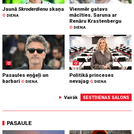
Jaunā
Skroderdienu
skaņa
Vienmēr gatavs
mācīties. Saruna ar
©
DIENA
Renāru Krastenbergu
©
DIENA
Pasaules eņģeļi un
Politikā princeses
barbari
nevajag
©
DIENA
©
DIENA
Vairāk
SESTDIENAS SALONS
PASAULE