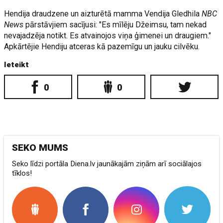
Hendija draudzene un aizturētā mamma Vendija Gledhila
NBC
News
pārstāvjiem sacījusi: "Es mīlēju Džeimsu, tam nekad
nevajadzēja notikt. Es atvainojos viņa ģimenei un draugiem."
Apkārtējie Hendiju atceras kā pazemīgu un jauku cilvēku.
Ieteikt
0
0
SEKO MUMS
Seko līdzi portāla Diena.lv jaunākajām ziņām arī sociālajos
tīklos!