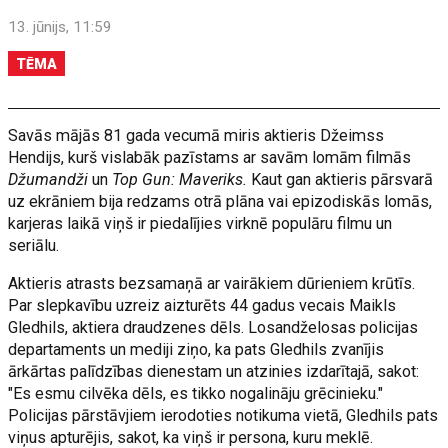
13. jūnijs, 11:59
TĒMA
Savās mājās 81 gada vecumā miris aktieris Džeimss
Hendijs, kurš vislabāk pazīstams ar savām lomām filmās
Džumandži
un
Top Gun: Maveriks.
Kaut gan aktieris pārsvarā
uz ekrāniem bija redzams otrā plāna vai epizodiskās lomās,
karjeras laikā viņš ir piedalījies virknē populāru filmu un
seriālu.
Aktieris atrasts bezsamaņā ar vairākiem dūrieniem krūtīs.
Par slepkavību uzreiz aizturēts 44 gadus vecais Maikls
Gledhils, aktiera draudzenes dēls. Losandželosas policijas
departaments un mediji ziņo, ka pats Gledhils zvanījis
ārkārtas palīdzības dienestam un atzinies izdarītajā, sakot:
"Es esmu cilvēka dēls, es tikko nogalināju grēcinieku."
Policijas pārstāvjiem ierodoties notikuma vietā, Gledhils pats
viņus apturējis, sakot, ka viņš ir persona, kuru meklē.