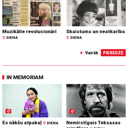
Muzikālie revolucionāri
Skaistums un neatkarība
©
DIENA
©
DIENA
Vairāk
PIEREDZE
IN MEMORIAM
Es nākšu atpakaļ
Nemirstīgais Teksasas
©
DIENA