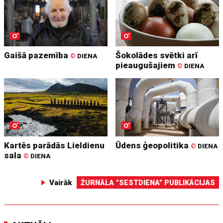
Gaišā pazemība
Šokolādes svētki arī
©
DIENA
pieaugušajiem
©
DIENA
Kartēs parādās Lieldienu
Ūdens ģeopolitika
©
DIENA
sala
©
DIENA
Vairāk
ŽURNĀLA "SESTDIENA" PUBLIKĀCIJAS