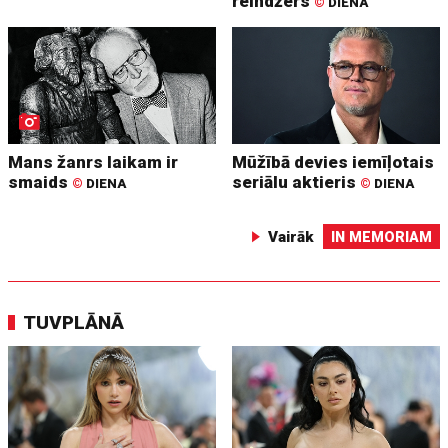
reindžers
©
DIENA
Mans žanrs laikam ir
Mūžībā devies iemīļotais
smaids
seriālu aktieris
©
DIENA
©
DIENA
Vairāk
IN MEMORIAM
TUVPLĀNĀ