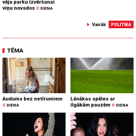
vēja parku izvēršanai
viņu novados
©
DIENA
Vairāk
POLITIKA
TĒMA
Audums bez netīrumiem
Lēnākas spēles ar
ilgākām pauzēm
©
DIENA
©
DIENA