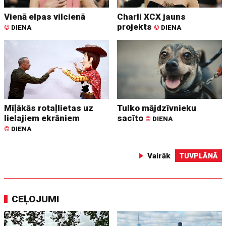
Vienā elpas vilcienā
Charli XCX jauns
projekts
©
DIENA
©
DIENA
Mīļākās rotaļlietas uz
Tulko mājdzīvnieku
lielajiem ekrāniem
sacīto
©
DIENA
©
DIENA
Vairāk
TUVPLĀNĀ
CEĻOJUMI