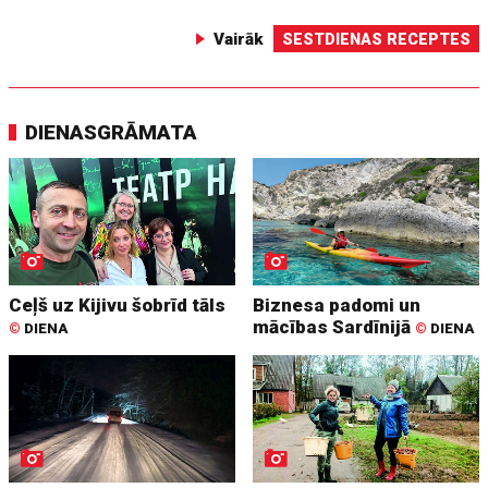
Vairāk
SESTDIENAS RECEPTES
DIENASGRĀMATA
Ceļš uz Kijivu šobrīd tāls
Biznesa padomi un
mācības Sardīnijā
©
DIENA
©
DIENA