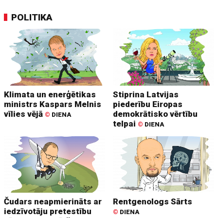
POLITIKA
Klimata un enerģētikas
Stiprina Latvijas
ministrs Kaspars Melnis
piederību Eiropas
vīlies vējā
demokrātisko vērtību
©
DIENA
telpai
©
DIENA
Čudars neapmierināts ar
Rentgenologs Sārts
iedzīvotāju pretestību
©
DIENA