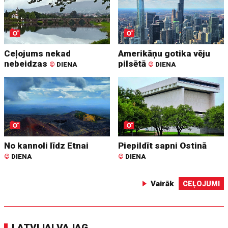
Ceļojums nekad
Amerikāņu gotika vēju
nebeidzas
pilsētā
©
DIENA
©
DIENA
No kannoli līdz Etnai
Piepildīt sapni Ostinā
©
DIENA
©
DIENA
Vairāk
CEĻOJUMI
LATVIJAI VAJAG