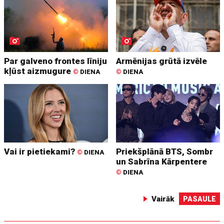
Par galveno frontes līniju
Armēnijas grūtā izvēle
kļūst aizmugure
©
DIENA
©
DIENA
Vai ir pietiekami?
Priekšplānā BTS, Sombr
©
DIENA
un Sabrīna Kārpentere
©
DIENA
Vairāk
PASAULE