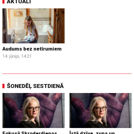
AKTUĀLI
Audums bez netīrumiem
14. jūnijs, 14:21
ŠONEDĒĻ SESTDIENĀ
Fokusā Skroderdienas
Īstā dzīve, zupa un