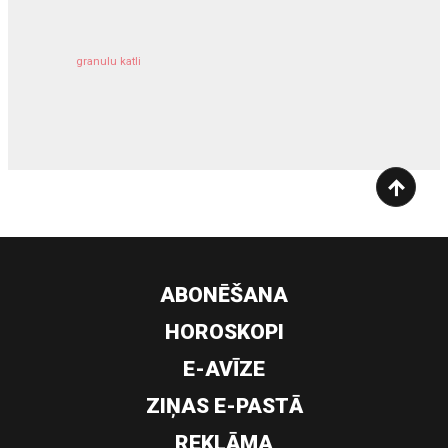
granulu katli
siltumsūknis
ABONĒŠANA
HOROSKOPI
E-AVĪZE
ZIŅAS E-PASTĀ
REKLĀMA