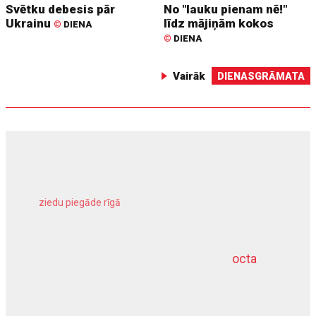
Svētku debesis pār
No "lauku pienam nē!"
Ukrainu
līdz mājiņām kokos
©
DIENA
©
DIENA
Vairāk
DIENASGRĀMATA
ziedu piegāde rīgā
meliorācijas darbi
octa
dziļurbums
kravu apdrošināšana