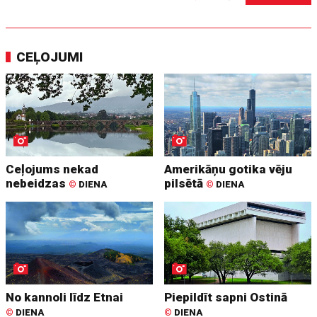
CEĻOJUMI
Ceļojums nekad
Amerikāņu gotika vēju
nebeidzas
pilsētā
©
DIENA
©
DIENA
No kannoli līdz Etnai
Piepildīt sapni Ostinā
©
DIENA
©
DIENA