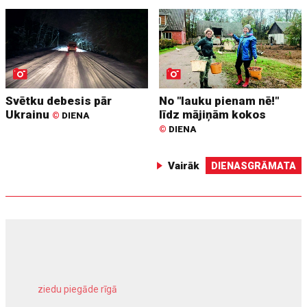
Svētku debesis pār
No "lauku pienam nē!"
Ukrainu
līdz mājiņām kokos
©
DIENA
©
DIENA
Vairāk
DIENASGRĀMATA
ziedu piegāde rīgā
meliorācijas darbi