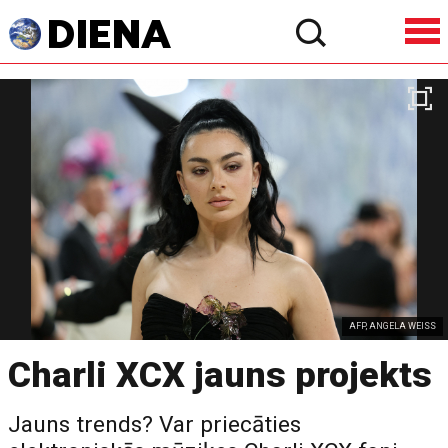
AFP, ANGELA WEISS
Charli XCX jauns projekts
Jauns trends? Var priecāties