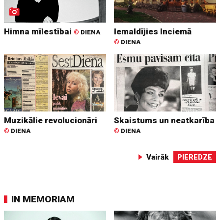
Himna mīlestībai
Iemaldījies Inciemā
©
DIENA
©
DIENA
Muzikālie revolucionāri
Skaistums un neatkarība
©
DIENA
©
DIENA
Vairāk
PIEREDZE
IN MEMORIAM