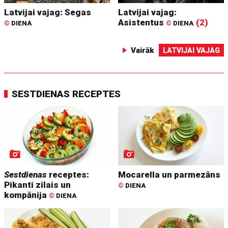
Latvijai vajag: Segas
Latvijai vajag:
Asistentus
(2)
©
DIENA
©
DIENA
Vairāk
LATVIJAI VAJAG
SESTDIENAS RECEPTES
Sestdienas
receptes:
Mocarella un parmezāns
Pikanti zilais un
©
DIENA
kompānija
©
DIENA