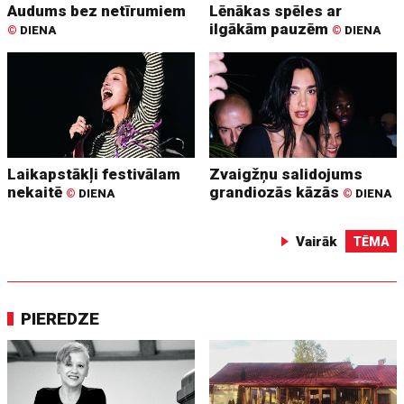
Audums bez netīrumiem
Lēnākas spēles ar
ilgākām pauzēm
©
DIENA
©
DIENA
Laikapstākļi festivālam
Zvaigžņu salidojums
nekaitē
grandiozās kāzās
©
DIENA
©
DIENA
Vairāk
TĒMA
PIEREDZE