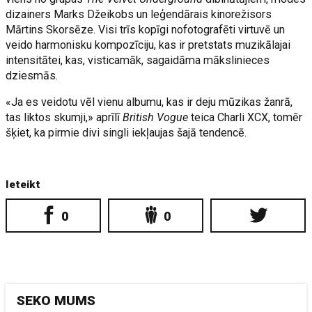
dizainers Marks Džeikobs un leģendārais kinorežisors
Mārtins Skorsēze. Visi trīs kopīgi nofotografēti virtuvē un
veido harmonisku kompozīciju, kas ir pretstats muzikālajai
intensitātei, kas, visticamāk, sagaidāma mākslinieces
dziesmās.
«Ja es veidotu vēl vienu albumu, kas ir deju mūzikas žanrā,
tas liktos skumji,» aprīlī
British Vogue
teica Charli XCX, tomēr
šķiet, ka pirmie divi singli iekļaujas šajā tendencē.
Ieteikt
0
0
SEKO MUMS