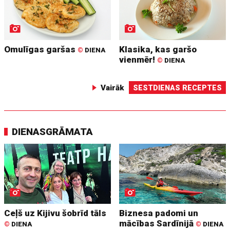
Omulīgas garšas
Klasika, kas garšo
©
DIENA
vienmēr!
©
DIENA
Vairāk
SESTDIENAS RECEPTES
DIENASGRĀMATA
Ceļš uz Kijivu šobrīd tāls
Biznesa padomi un
mācības Sardīnijā
©
DIENA
©
DIENA