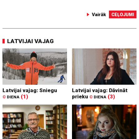
Vairāk
CEĻOJUMI
LATVIJAI VAJAG
Latvijai vajag: Sniegu
Latvijai vajag: Dāvināt
(1)
prieku
(3)
©
DIENA
©
DIENA