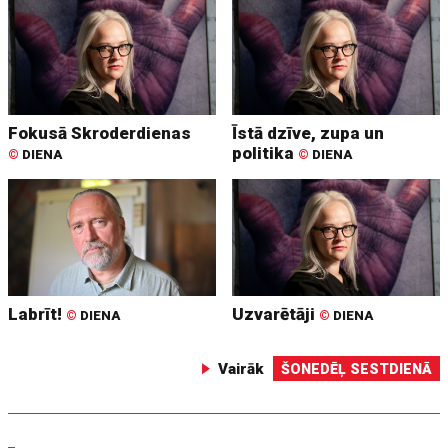
Fokusā Skroderdienas
Īstā dzīve, zupa un
politika
©
DIENA
©
DIENA
Labrīt!
Uzvarētāji
©
DIENA
©
DIENA
Vairāk
ŠONEDĒĻ SESTDIENĀ