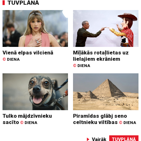
TUVPLĀNĀ
Vienā elpas vilcienā
Mīļākās rotaļlietas uz
lielajiem ekrāniem
©
DIENA
©
DIENA
Tulko mājdzīvnieku
Piramīdas glābj seno
sacīto
celtnieku viltības
©
DIENA
©
DIENA
Vairāk
TUVPLĀNĀ