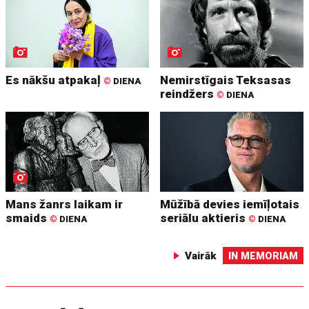
Es nākšu atpakaļ
Nemirstīgais Teksasas
©
DIENA
reindžers
©
DIENA
Mans žanrs laikam ir
Mūžībā devies iemīļotais
smaids
seriālu aktieris
©
DIENA
©
DIENA
Vairāk
IN MEMORIAM