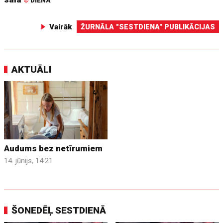
©
DIENA
Vairāk
ŽURNĀLA "SESTDIENA" PUBLIKĀCIJAS
AKTUĀLI
Audums bez netīrumiem
14. jūnijs, 14:21
ŠONEDĒĻ SESTDIENĀ