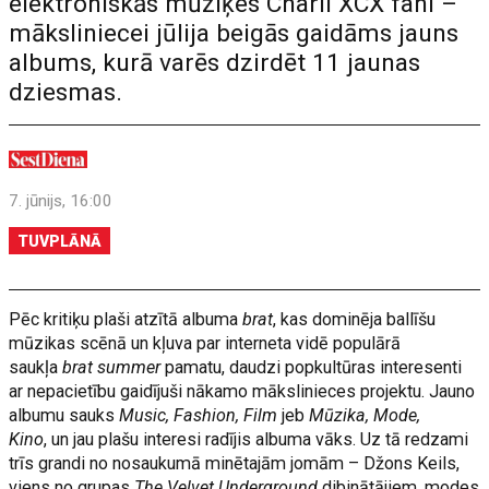
elektroniskās mūziķes Charli XCX fani –
māksliniecei jūlija beigās gaidāms jauns
albums, kurā varēs dzirdēt 11 jaunas
dziesmas.
7. jūnijs, 16:00
TUVPLĀNĀ
Pēc kritiķu plaši atzītā albuma
brat
, kas dominēja ballīšu
mūzikas scēnā un kļuva par interneta vidē populārā
saukļa
brat summer
pamatu, daudzi popkultūras interesenti
ar nepacietību gaidījuši nākamo mākslinieces projektu. Jauno
albumu sauks
Music, Fashion, Film
jeb
Mūzika, Mode,
Kino
, un jau plašu interesi radījis albuma vāks. Uz tā redzami
trīs grandi no nosaukumā minētajām jomām – Džons Keils,
viens no grupas
The Velvet Underground
dibinātājiem, modes