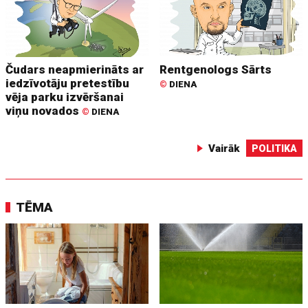
Čudars neapmierināts ar
Rentgenologs Sārts
iedzīvotāju pretestību
©
DIENA
vēja parku izvēršanai
viņu novados
©
DIENA
Vairāk
POLITIKA
TĒMA