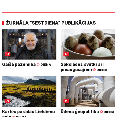
ŽURNĀLA "SESTDIENA" PUBLIKĀCIJAS
Gaišā pazemība
Šokolādes svētki arī
©
DIENA
pieaugušajiem
©
DIENA
Kartēs parādās Lieldienu
Ūdens ģeopolitika
©
DIENA
sala