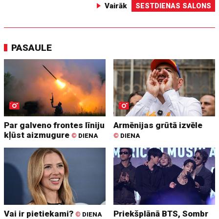
Vairāk
SESTDIENAS SALONS
PASAULE
Par galveno frontes līniju
Armēnijas grūtā izvēle
kļūst aizmugure
©
DIENA
©
DIENA
Vai ir pietiekami?
Priekšplānā BTS, Sombr
©
DIENA