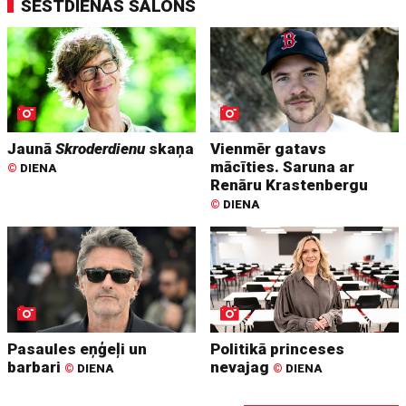
SESTDIENAS SALONS
Jaunā
Skroderdienu
skaņa
Vienmēr gatavs
mācīties. Saruna ar
©
DIENA
Renāru Krastenbergu
©
DIENA
Pasaules eņģeļi un
Politikā princeses
barbari
nevajag
©
DIENA
©
DIENA