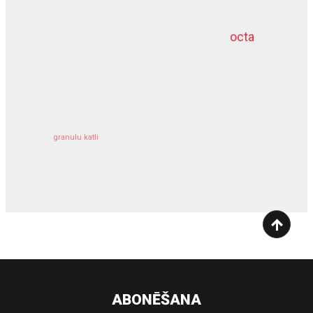
octa
dziļurbums
kravu apdrošināšana
granulu katli
siltumsūknis
ABONĒŠANA