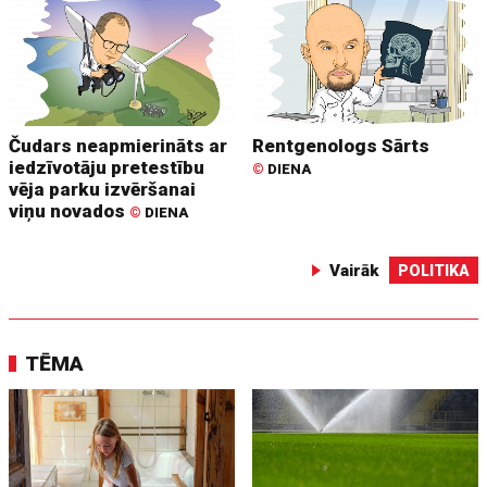
Čudars neapmierināts ar
Rentgenologs Sārts
iedzīvotāju pretestību
©
DIENA
vēja parku izvēršanai
viņu novados
©
DIENA
Vairāk
POLITIKA
TĒMA