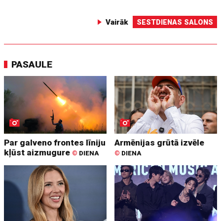
Vairāk
SESTDIENAS SALONS
PASAULE
Par galveno frontes līniju
Armēnijas grūtā izvēle
kļūst aizmugure
©
DIENA
©
DIENA