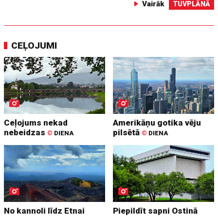
Vairāk
TUVPLĀNĀ
CEĻOJUMI
Ceļojums nekad
Amerikāņu gotika vēju
nebeidzas
pilsētā
©
DIENA
©
DIENA
No kannoli līdz Etnai
Piepildīt sapni Ostinā