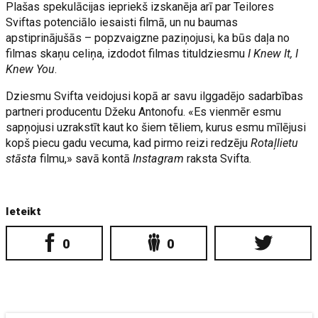
Plašas spekulācijas iepriekš izskanēja arī par Teilores
Sviftas potenciālo iesaisti filmā, un nu baumas
apstiprinājušās – popzvaigzne paziņojusi, ka būs daļa no
filmas skaņu celiņa, izdodot filmas tituldziesmu
I Knew It, I
Knew You
.
Dziesmu Svifta veidojusi kopā ar savu ilggadējo sadarbības
partneri producentu Džeku Antonofu. «Es vienmēr esmu
sapņojusi uzrakstīt kaut ko šiem tēliem, kurus esmu mīlējusi
kopš piecu gadu vecuma, kad pirmo reizi redzēju
Rotaļlietu
stāsta
filmu,» savā kontā
Instagram
raksta Svifta.
Ieteikt
0
0