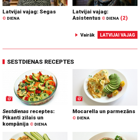
Latvijai vajag: Segas
Latvijai vajag:
Asistentus
(2)
©
DIENA
©
DIENA
Vairāk
LATVIJAI VAJAG
SESTDIENAS RECEPTES
Sestdienas
receptes:
Mocarella un parmezāns
Pikanti zilais un
©
DIENA
kompānija
©
DIENA