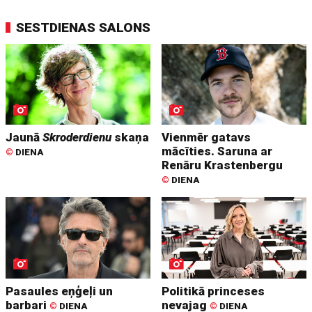
SESTDIENAS SALONS
Jaunā
Skroderdienu
skaņa
Vienmēr gatavs
mācīties. Saruna ar
©
DIENA
Renāru Krastenbergu
©
DIENA
Pasaules eņģeļi un
Politikā princeses
barbari
nevajag
©
DIENA
©
DIENA