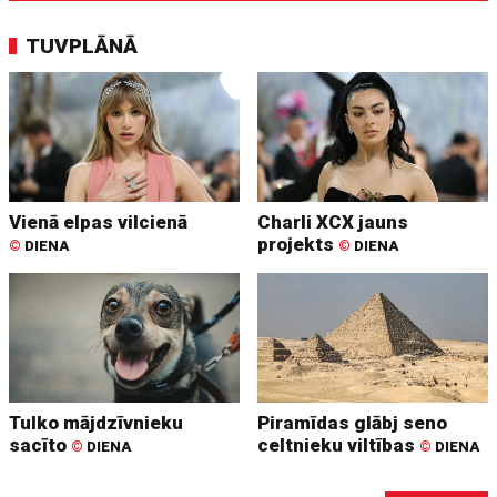
TUVPLĀNĀ
Vienā elpas vilcienā
Charli XCX jauns
projekts
©
DIENA
©
DIENA
Tulko mājdzīvnieku
Piramīdas glābj seno
sacīto
celtnieku viltības
©
DIENA
©
DIENA