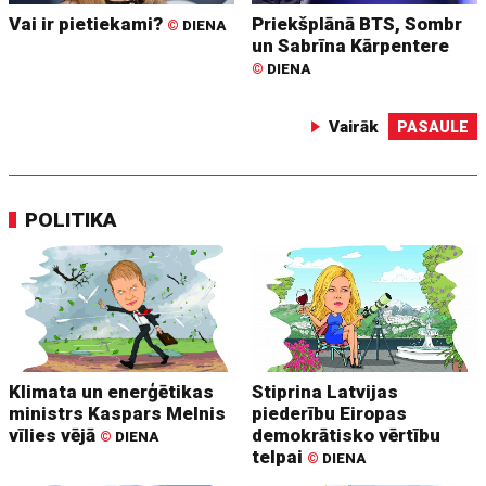
Vai ir pietiekami?
Priekšplānā BTS, Sombr
©
DIENA
un Sabrīna Kārpentere
©
DIENA
Vairāk
PASAULE
POLITIKA
Klimata un enerģētikas
Stiprina Latvijas
ministrs Kaspars Melnis
piederību Eiropas
vīlies vējā
demokrātisko vērtību
©
DIENA
telpai
©
DIENA