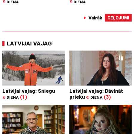
©
DIENA
©
DIENA
Vairāk
CEĻOJUMI
LATVIJAI VAJAG
Latvijai vajag: Sniegu
Latvijai vajag: Dāvināt
(1)
prieku
(3)
©
DIENA
©
DIENA