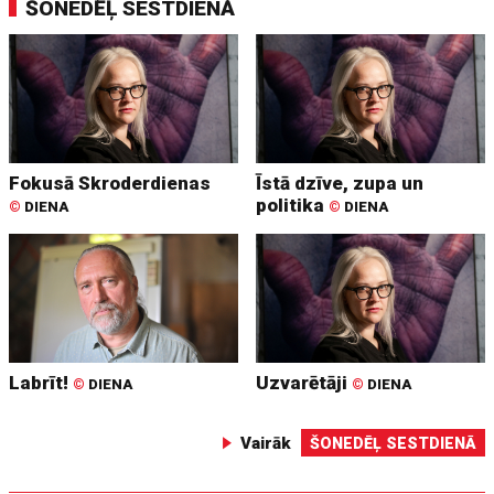
ŠONEDĒĻ SESTDIENĀ
Fokusā Skroderdienas
Īstā dzīve, zupa un
politika
©
DIENA
©
DIENA
Labrīt!
Uzvarētāji
©
DIENA
©
DIENA
Vairāk
ŠONEDĒĻ SESTDIENĀ