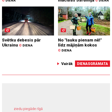
©
DIENA
©
DIENA
Svētku debesis pār
No "lauku pienam nē!"
Ukrainu
līdz mājiņām kokos
©
DIENA
©
DIENA
Vairāk
DIENASGRĀMATA
ziedu piegāde rīgā