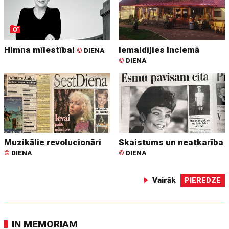
Himna mīlestībai
Iemaldījies Inciemā
©
DIENA
©
DIENA
Muzikālie revolucionāri
Skaistums un neatkarība
©
DIENA
©
DIENA
Vairāk
PIEREDZE
IN MEMORIAM