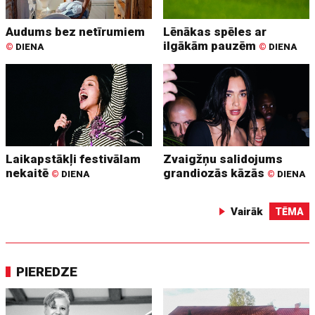
Audums bez netīrumiem
Lēnākas spēles ar
ilgākām pauzēm
©
DIENA
©
DIENA
Laikapstākļi festivālam
Zvaigžņu salidojums
nekaitē
grandiozās kāzās
©
DIENA
©
DIENA
Vairāk
TĒMA
PIEREDZE