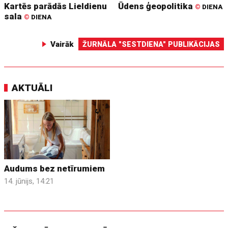
Kartēs parādās Lieldienu
Ūdens ģeopolitika
©
DIENA
sala
©
DIENA
Vairāk
ŽURNĀLA "SESTDIENA" PUBLIKĀCIJAS
AKTUĀLI
Audums bez netīrumiem
14. jūnijs, 14:21