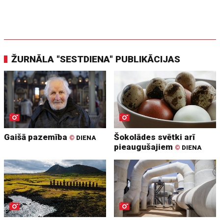
ŽURNĀLA "SESTDIENA" PUBLIKĀCIJAS
Gaišā pazemība
Šokolādes svētki arī
©
DIENA
pieaugušajiem
©
DIENA