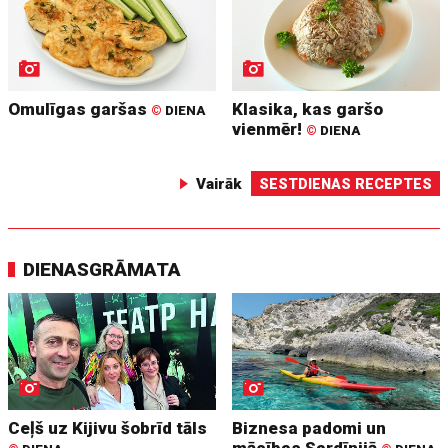
Omulīgas garšas
Klasika, kas garšo
©
DIENA
vienmēr!
©
DIENA
Vairāk
SESTDIENAS RECEPTES
DIENASGRĀMATA
Ceļš uz Kijivu šobrīd tāls
Biznesa padomi un
mācības Sardīnijā