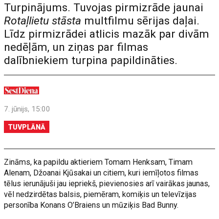
Turpinājums. Tuvojas pirmizrāde jaunai
Rotaļlietu stāsta
multfilmu sērijas daļai.
Līdz pirmizrādei atlicis mazāk par divām
nedēļām, un ziņas par filmas
dalībniekiem turpina papildināties.
7. jūnijs, 15:00
TUVPLĀNĀ
Zināms, ka papildu aktieriem Tomam Henksam, Timam
Alenam, Džoanai Kjūsakai un citiem, kuri iemīļotos filmas
tēlus ierunājuši jau iepriekš, pievienosies arī vairākas jaunas,
vēl nedzirdētas balsis, piemēram, komiķis un televīzijas
personība Konans O’Braiens un mūziķis Bad Bunny.