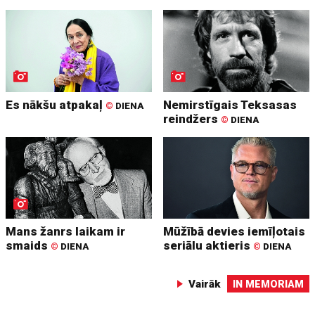
Es nākšu atpakaļ
Nemirstīgais Teksasas
©
DIENA
reindžers
©
DIENA
Mans žanrs laikam ir
Mūžībā devies iemīļotais
smaids
seriālu aktieris
©
DIENA
©
DIENA
Vairāk
IN MEMORIAM