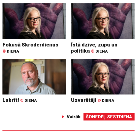
Fokusā Skroderdienas
Īstā dzīve, zupa un
politika
©
DIENA
©
DIENA
Labrīt!
Uzvarētāji
©
DIENA
©
DIENA
Vairāk
ŠONEDĒĻ SESTDIENĀ