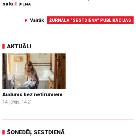
sala
©
DIENA
Vairāk
ŽURNĀLA "SESTDIENA" PUBLIKĀCIJAS
AKTUĀLI
Audums bez netīrumiem
14. jūnijs, 14:21
ŠONEDĒĻ SESTDIENĀ