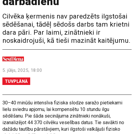
darbadienu
Cilvēka ķermenis nav paredzēts ilgstošai
sēdēšanai, tādēļ sēdošs darbs tam krietni
dara pāri. Par laimi, zinātnieki ir
noskaidrojuši, kā tieši mazināt kaitējumu.
5. jūlijs, 2025, 18:00
TUVPLĀNĀ
30–40 minūšu intensīva fiziska slodze saražo pietiekami
lielu sviedru apjomu, lai kompensētu 10 stundu ilgu
sēdēšanu. Pie šāda secinājuma zinātnieki nonākuši,
izanalizējot 44 370 cilvēku veselības datus. Tie savākti no
dažādu tautību pārstāvjiem, kuri ilgstoši valkājuši fizisko