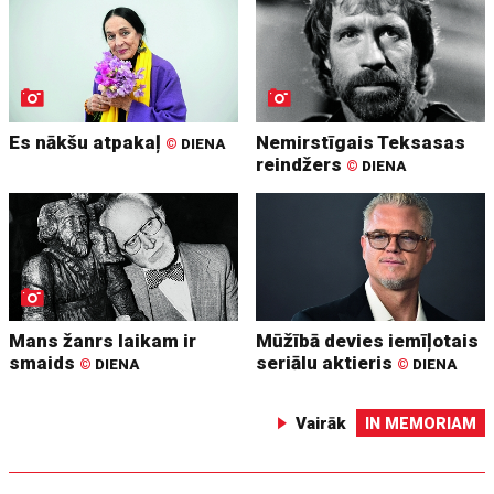
Es nākšu atpakaļ
Nemirstīgais Teksasas
©
DIENA
reindžers
©
DIENA
Mans žanrs laikam ir
Mūžībā devies iemīļotais
smaids
seriālu aktieris
©
DIENA
©
DIENA
Vairāk
IN MEMORIAM