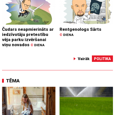
Čudars neapmierināts ar
Rentgenologs Sārts
iedzīvotāju pretestību
©
DIENA
vēja parku izvēršanai
viņu novados
©
DIENA
Vairāk
POLITIKA
TĒMA