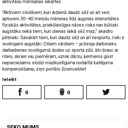
aktivitāšu mērīšanas iekārtas.
"Aktīviem cilvēkiem, kuri ikdienā daudz sēž un arī veic
aptuveni 30–40 minūšu mērenas līdz augstas intensitātes
fiziskās aktivitātes, priekšlaicīgas nāves risks nav būtiski
augstāks nekā tiem, kuri dienas laikā sēž maz," skaidro
pētnieki. Savukārt tiem, kuri daudz sēž un arī nesporto, riski ir
ievērojami augstāki. Citiem vārdiem – ja biroja darbinieks
darbadienas noslēgumā dodas uz sporta zāli, ātri brauc ar
riteni, skrien vai, piemēram, uzrok dārzu, ķermenis gūst
nepieciešamo slodzi mazkustīguma nodarītā kaitējuma
kompensēšanai, ziņo portāls
ScienceAlert.
Ieteikt
0
0
SEKO MUMS