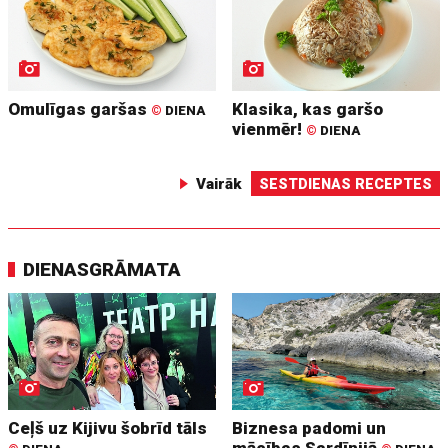
Omulīgas garšas
Klasika, kas garšo
©
DIENA
vienmēr!
©
DIENA
Vairāk
SESTDIENAS RECEPTES
DIENASGRĀMATA
Ceļš uz Kijivu šobrīd tāls
Biznesa padomi un
mācības Sardīnijā