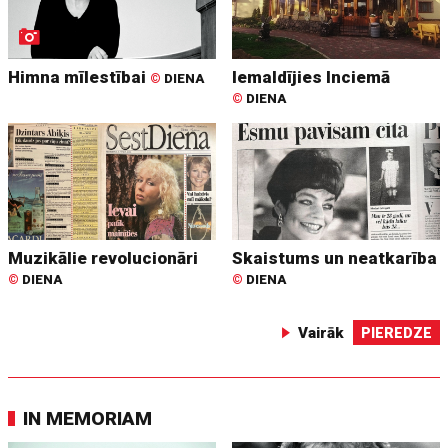
Himna mīlestībai
Iemaldījies Inciemā
©
DIENA
©
DIENA
Muzikālie revolucionāri
Skaistums un neatkarība
©
DIENA
©
DIENA
Vairāk
PIEREDZE
IN MEMORIAM