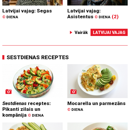
Latvijai vajag: Segas
Latvijai vajag:
Asistentus
(2)
©
DIENA
©
DIENA
Vairāk
LATVIJAI VAJAG
SESTDIENAS RECEPTES
Sestdienas
receptes:
Mocarella un parmezāns
Pikanti zilais un
©
DIENA
kompānija
©
DIENA