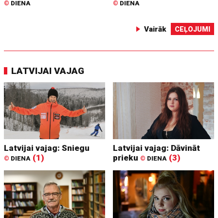
©
DIENA
©
DIENA
Vairāk
CEĻOJUMI
LATVIJAI VAJAG
Latvijai vajag: Sniegu
Latvijai vajag: Dāvināt
(1)
prieku
(3)
©
DIENA
©
DIENA