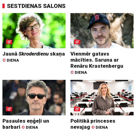
SESTDIENAS SALONS
Jaunā
Skroderdienu
skaņa
Vienmēr gatavs
mācīties. Saruna ar
©
DIENA
Renāru Krastenbergu
©
DIENA
Pasaules eņģeļi un
Politikā princeses
barbari
nevajag
©
DIENA
©
DIENA