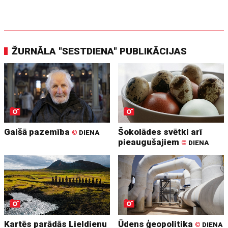
ŽURNĀLA "SESTDIENA" PUBLIKĀCIJAS
Gaišā pazemība
Šokolādes svētki arī
©
DIENA
pieaugušajiem
©
DIENA
Kartēs parādās Lieldienu
Ūdens ģeopolitika
©
DIENA