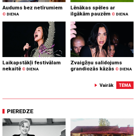
Audums bez netīrumiem
Lēnākas spēles ar
ilgākām pauzēm
©
DIENA
©
DIENA
Laikapstākļi festivālam
Zvaigžņu salidojums
nekaitē
grandiozās kāzās
©
DIENA
©
DIENA
Vairāk
TĒMA
PIEREDZE