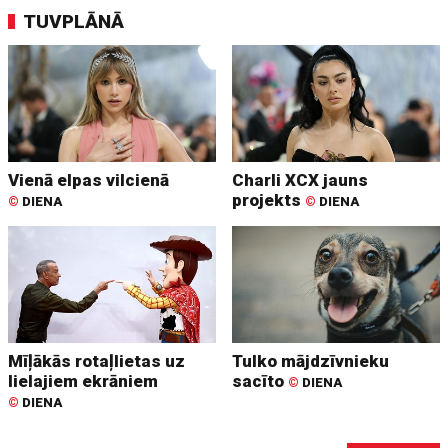
TUVPLĀNĀ
Vienā elpas vilcienā
Charli XCX jauns
projekts
©
DIENA
©
DIENA
Mīļākās rotaļlietas uz
Tulko mājdzīvnieku
lielajiem ekrāniem
sacīto
©
DIENA
©
DIENA