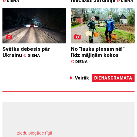
©
DIENA
©
DIENA
Svētku debesis pār
No "lauku pienam nē!"
Ukrainu
līdz mājiņām kokos
©
DIENA
©
DIENA
Vairāk
DIENASGRĀMATA
ziedu piegāde rīgā