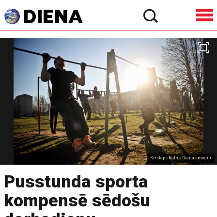
Kristaps Kalns, Dienas mediji
Pusstunda sporta
kompensē sēdošu