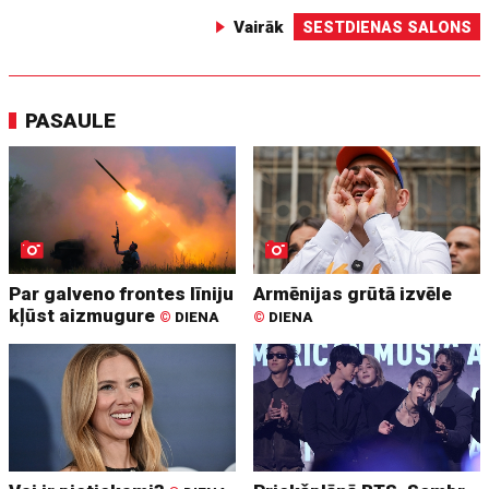
Vairāk
SESTDIENAS SALONS
PASAULE
Par galveno frontes līniju
Armēnijas grūtā izvēle
kļūst aizmugure
©
DIENA
©
DIENA