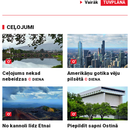
Vairāk
TUVPLĀNĀ
CEĻOJUMI
Ceļojums nekad
Amerikāņu gotika vēju
nebeidzas
pilsētā
©
DIENA
©
DIENA
No kannoli līdz Etnai
Piepildīt sapni Ostinā