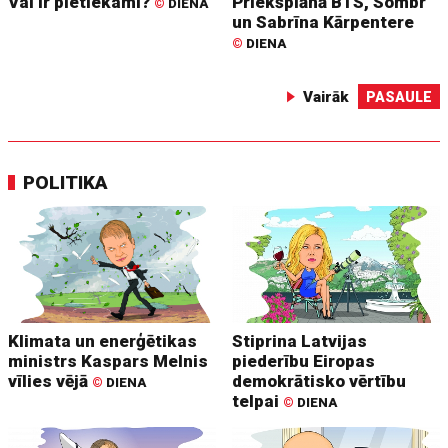
Vai ir pietiekami?
Priekšplānā BTS, Sombr
©
DIENA
un Sabrīna Kārpentere
©
DIENA
Vairāk
PASAULE
POLITIKA
Klimata un enerģētikas
Stiprina Latvijas
ministrs Kaspars Melnis
piederību Eiropas
vīlies vējā
demokrātisko vērtību
©
DIENA
telpai
©
DIENA