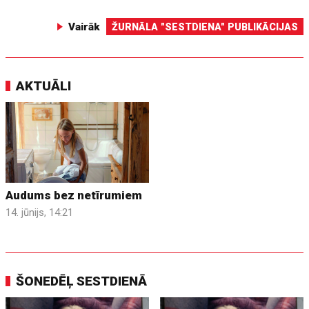
Vairāk
ŽURNĀLA "SESTDIENA" PUBLIKĀCIJAS
AKTUĀLI
Audums bez netīrumiem
14. jūnijs, 14:21
ŠONEDĒĻ SESTDIENĀ