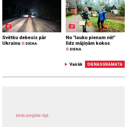
Svētku debesis pār
No "lauku pienam nē!"
Ukrainu
līdz mājiņām kokos
©
DIENA
©
DIENA
Vairāk
DIENASGRĀMATA
ziedu piegāde rīgā
meliorācijas darbi