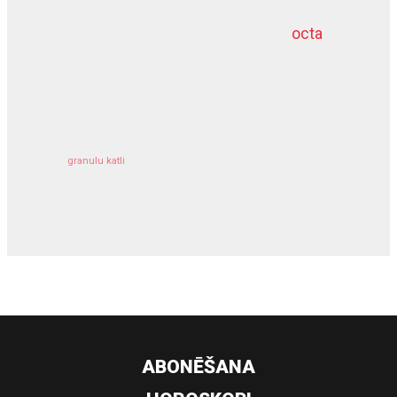
octa
dziļurbums
kravu apdrošināšana
granulu katli
siltumsūknis
ABONĒŠANA