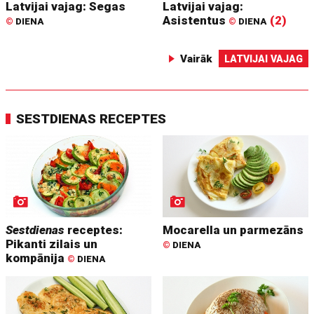
Latvijai vajag: Segas
Latvijai vajag:
Asistentus
(2)
©
DIENA
©
DIENA
Vairāk
LATVIJAI VAJAG
SESTDIENAS RECEPTES
Sestdienas
receptes:
Mocarella un parmezāns
Pikanti zilais un
©
DIENA
kompānija
©
DIENA