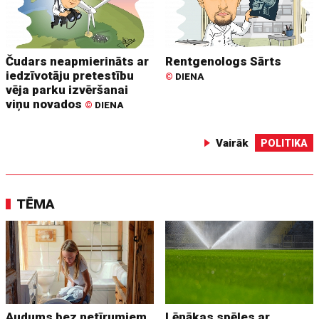
Čudars neapmierināts ar
Rentgenologs Sārts
iedzīvotāju pretestību
©
DIENA
vēja parku izvēršanai
viņu novados
©
DIENA
Vairāk
POLITIKA
TĒMA
Audums bez netīrumiem
Lēnākas spēles ar