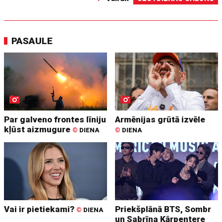
PASAULE
Par galveno frontes līniju
Armēnijas grūtā izvēle
kļūst aizmugure
©
DIENA
©
DIENA
Vai ir pietiekami?
Priekšplānā BTS, Sombr
©
DIENA
un Sabrīna Kārpentere