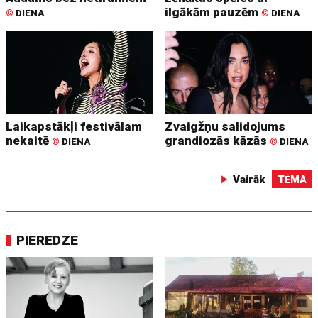
ilgākām pauzēm
©
DIENA
©
DIENA
Laikapstākļi festivālam
Zvaigžņu salidojums
nekaitē
grandiozās kāzās
©
DIENA
©
DIENA
Vairāk
TĒMA
PIEREDZE