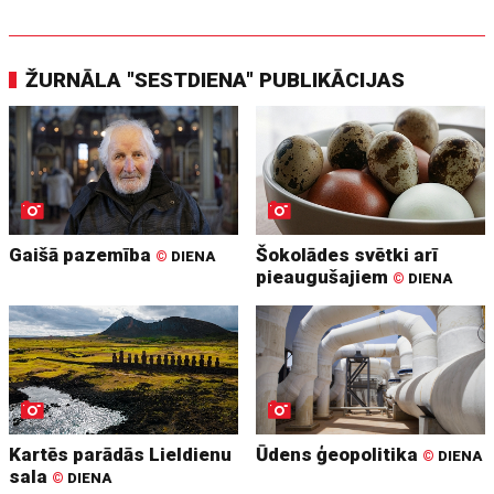
ŽURNĀLA "SESTDIENA" PUBLIKĀCIJAS
Gaišā pazemība
Šokolādes svētki arī
©
DIENA
pieaugušajiem
©
DIENA
Kartēs parādās Lieldienu
Ūdens ģeopolitika
©
DIENA
sala
©
DIENA