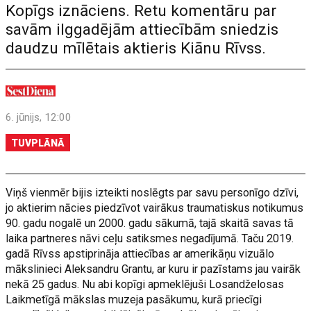
Kopīgs iznāciens. Retu komentāru par
savām ilggadējām attiecībām sniedzis
daudzu mīlētais aktieris Kiānu Rīvss.
6. jūnijs, 12:00
TUVPLĀNĀ
Viņš vienmēr bijis izteikti noslēgts par savu personīgo dzīvi,
jo aktierim nācies piedzīvot vairākus traumatiskus notikumus
90. gadu nogalē un 2000. gadu sākumā, tajā skaitā savas tā
laika partneres nāvi ceļu satiksmes negadījumā. Taču 2019.
gadā Rīvss apstiprināja attiecības ar amerikāņu vizuālo
mākslinieci Aleksandru Grantu, ar kuru ir pazīstams jau vairāk
nekā 25 gadus. Nu abi kopīgi apmeklējuši Losandželosas
Laikmetīgā mākslas muzeja pasākumu, kurā priecīgi