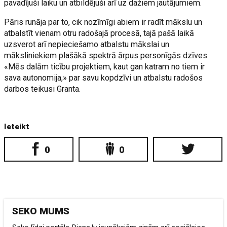
pavadījuši laiku un atbildējuši arī uz dažiem jautājumiem.
Pāris runāja par to, cik nozīmīgi abiem ir radīt mākslu un
atbalstīt vienam otru radošajā procesā, tajā pašā laikā
uzsverot arī nepieciešamo atbalstu mākslai un
māksliniekiem plašākā spektrā ārpus personīgās dzīves.
«Mēs dalām ticību projektiem, kaut gan katram no tiem ir
sava autonomija,» par savu kopdzīvi un atbalstu radošos
darbos teikusi Granta.
Ieteikt
0
0
SEKO MUMS