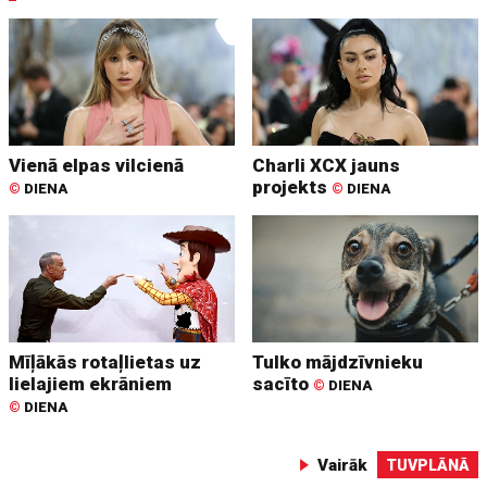
Vienā elpas vilcienā
Charli XCX jauns
projekts
©
DIENA
©
DIENA
Mīļākās rotaļlietas uz
Tulko mājdzīvnieku
lielajiem ekrāniem
sacīto
©
DIENA
©
DIENA
Vairāk
TUVPLĀNĀ