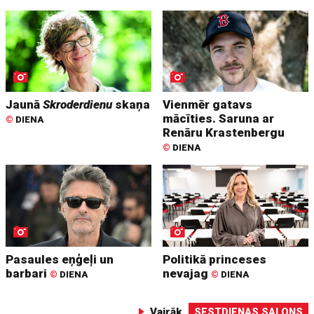
Jaunā
Skroderdienu
skaņa
Vienmēr gatavs
mācīties. Saruna ar
©
DIENA
Renāru Krastenbergu
©
DIENA
Pasaules eņģeļi un
Politikā princeses
barbari
nevajag
©
DIENA
©
DIENA
Vairāk
SESTDIENAS SALONS