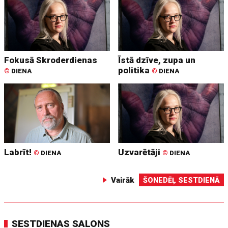
Fokusā Skroderdienas
Īstā dzīve, zupa un
politika
©
DIENA
©
DIENA
Labrīt!
Uzvarētāji
©
DIENA
©
DIENA
Vairāk
ŠONEDĒĻ SESTDIENĀ
SESTDIENAS SALONS