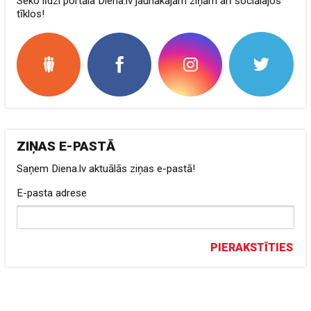
Seko līdzi portāla Diena.lv jaunākajām ziņām arī sociālajos
tīklos!
ZIŅAS E-PASTĀ
Saņem Diena.lv aktuālās ziņas e-pastā!
E-pasta adrese
PIERAKSTĪTIES