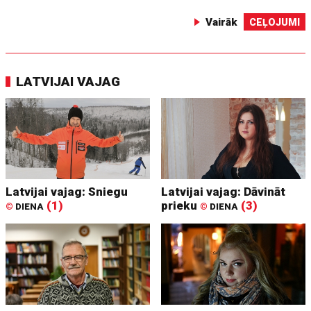
Vairāk
CEĻOJUMI
LATVIJAI VAJAG
Latvijai vajag: Sniegu
Latvijai vajag: Dāvināt
(1)
prieku
(3)
©
DIENA
©
DIENA