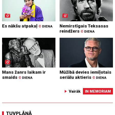
Es nākšu atpakaļ
Nemirstīgais Teksasas
©
DIENA
reindžers
©
DIENA
Mans žanrs laikam ir
Mūžībā devies iemīļotais
smaids
seriālu aktieris
©
DIENA
©
DIENA
Vairāk
IN MEMORIAM
TUVPLĀNĀ