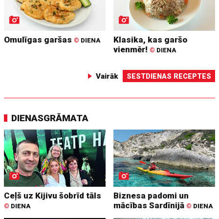
Omulīgas garšas
Klasika, kas garšo
©
DIENA
vienmēr!
©
DIENA
Vairāk
SESTDIENAS RECEPTES
DIENASGRĀMATA
Ceļš uz Kijivu šobrīd tāls
Biznesa padomi un
mācības Sardīnijā
©
DIENA
©
DIENA