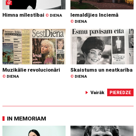
Himna mīlestībai
Iemaldījies Inciemā
©
DIENA
©
DIENA
Muzikālie revolucionāri
Skaistums un neatkarība
©
DIENA
©
DIENA
Vairāk
PIEREDZE
IN MEMORIAM