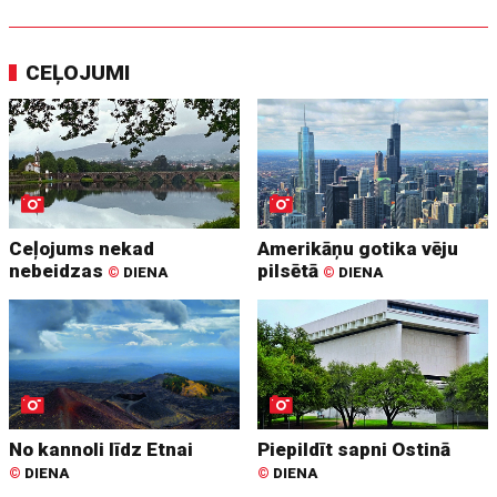
CEĻOJUMI
Ceļojums nekad
Amerikāņu gotika vēju
nebeidzas
pilsētā
©
DIENA
©
DIENA
No kannoli līdz Etnai
Piepildīt sapni Ostinā
©
DIENA
©
DIENA