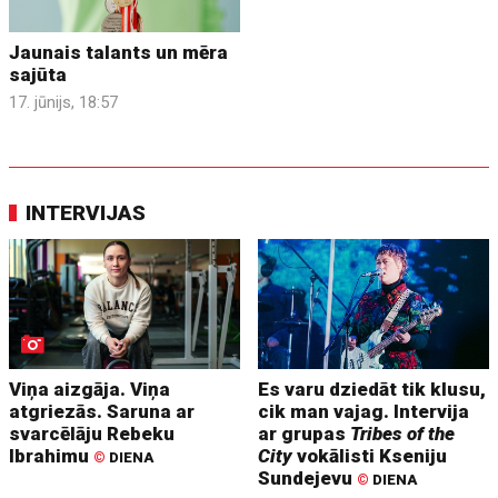
Jaunais talants un mēra
sajūta
17. jūnijs, 18:57
INTERVIJAS
Viņa aizgāja. Viņa
Es varu dziedāt tik klusu,
atgriezās. Saruna ar
cik man vajag. Intervija
svarcēlāju Rebeku
ar grupas
Tribes of the
Ibrahimu
City
vokālisti Kseniju
©
DIENA
Sundejevu
©
DIENA