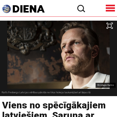
Kristaps Kalns
Ralfs Freibergs Latvijas vērtības pārstāv ne tikai hokeja laukumā, bet arī ārpus tā
Viens no spēcīgākajiem
latviešiem. Saruna ar