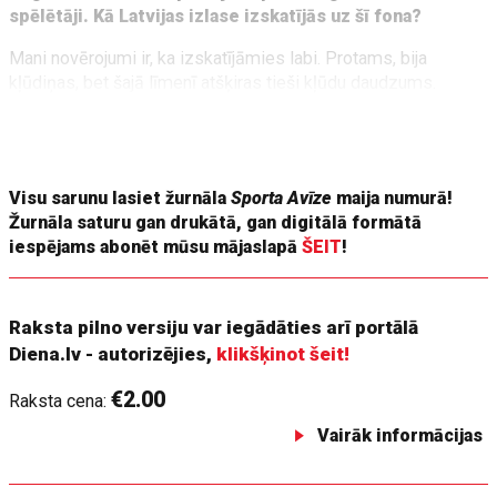
spēlētāji. Kā Latvijas izlase izskatījās uz šī fona?
Mani novērojumi ir, ka izskatījāmies labi. Protams, bija
kļūdiņas, bet šajā līmenī atšķiras tieši kļūdu daudzums.
Lielās zvaigznes šīs kļūdas izmanto un iemet vārtus.
Atšķirību redzējām, bet veiksmes un sakritības gadījumā
varējām pārsteigt.
Visu sarunu lasiet žurnāla
Sporta Avīze
maija numurā!
Žurnāla saturu gan drukātā, gan digitālā formātā
iespējams abonēt mūsu mājaslapā
ŠEIT
!
Raksta pilno versiju var iegādāties arī portālā
Diena.lv - autorizējies,
klikšķinot šeit!
€2.00
Raksta cena:
Vairāk informācijas