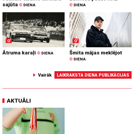
sajūta
©
DIENA
©
DIENA
Ātruma karaļi
Šmita mājas meklējot
©
DIENA
©
DIENA
Vairāk
LAIKRAKSTA DIENA PUBLIKĀCIJAS
AKTUĀLI