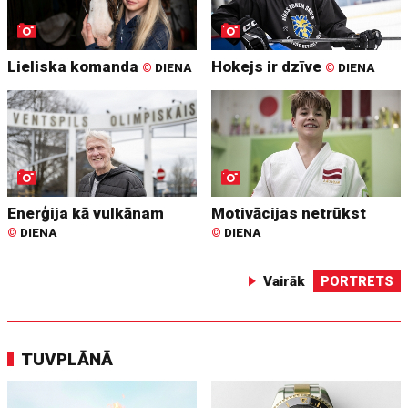
Lieliska komanda
Hokejs ir dzīve
©
DIENA
©
DIENA
Enerģija kā vulkānam
Motivācijas netrūkst
©
DIENA
©
DIENA
Vairāk
PORTRETS
TUVPLĀNĀ