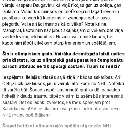
vēroju Kasparu Daugaviņu, kā viņš rīkojas gan uz soliņa, gan
laukumā. Visas tās nianses es piefiksēju un tagad ievēroju
prasības, ko viņš kā kapteinis ir izveidojis, bet ar savu
piegaršu. Vai es šādi mainos kā cilvēks? Noteikti ne.
Manuprāt, kapteinim nav jābūt skaļākajam cilvēkam, bet viņa
viedoklī vajag ieklausīties. Nezinu, vai mani klausās, bet
kapteinim jābūt cilvēkam starp treneriem un spēlētājiem.
Šis ir olimpiskais gads. Vairāku desmitgažu laikā radies
priekšstats, ka uz olimpiskā gada pasaules čempionātu
parasti atbrauc ne tik spēcīgi sastāvi. Tu arī to redzi?
Iespējams, lielajās izlasēs šajā ziņā ir kādas sakarības. Arī
Čehijai, cik paklausos, jau ir vairāki atteikumi no NHL. Noteikti
tā varētu būt. Šogad vispār saspringtā grafika dēļ pasaules
hokejā ir daudz traumu, tāpēc visām izlasēm būs interesanti
sastāvi. Bet es labāk izvēlētos, ka mēs spēlējam pret
Kanādas vai ASV lielākajām zvaigznēm nekā otro vai trešo
NHL maiņu spēlētājiem.
Šogad beidzot olimpiskajās spēlēs atgriezās NHL