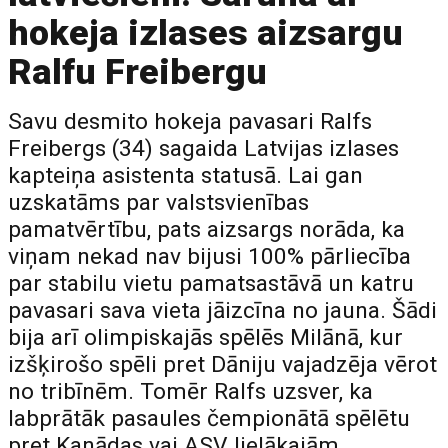
hokeja izlases aizsargu
Ralfu Freibergu
Savu desmito hokeja pavasari Ralfs
Freibergs (34) sagaida Latvijas izlases
kapteiņa asistenta statusā. Lai gan
uzskatāms par valstsvienības
pamatvērtību, pats aizsargs norāda, ka
viņam nekad nav bijusi 100% pārliecība
par stabilu vietu pamatsastāvā un katru
pavasari sava vieta jāizcīna no jauna. Šādi
bija arī olimpiskajās spēlēs Milānā, kur
izšķirošo spēli pret Dāniju vajadzēja vērot
no tribīnēm. Tomēr Ralfs uzsver, ka
labprātāk pasaules čempionātā spēlētu
pret Kanādas vai ASV lielākajām