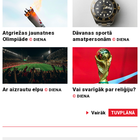
Atgriežas jaunatnes
Dāvanas sportā
Olimpiāde
amatpersonām
©
DIENA
©
DIENA
Ar aizrautu elpu
Vai svarīgāk par reliģiju?
©
DIENA
©
DIENA
Vairāk
TUVPLĀNĀ