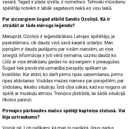
vasarā. Tagad ir plaša izvēle, ir nometnes. Tehniski mūsdienu
spēlētāji noteikti ir labāk sagatavoti nekā es viņu laikā.
Par aizsargiem šogad atbild Sandis Ozoliņš. Kā ir
strādāt ar tāda mēroga leģendu?
Manuprāt, Ozoliņš ir leģendārākais Latvijas spēlētājs, ja
paskatāmies, cik daudz viņš savā karjerā izdarījis. Man
joprojām ir daudz jautājumu par visām niansēm, un viņa
sniegtā informācija ir ļoti vērā ņemama, uzzinu daudz ko.
Līdz ar viņa atnākšanu gaidas no aizsargiem ir pieaugušas.
Šogad tiek pievērsta uzmanība piespēļu spēkam un
kvalitātei. Kur atdot, ko darīt pirms ripas saņemšanas, pirms
ripas atdošanas. Visādas mazas nianses par piespēlēm, par
slidošanu, ikkatru situāciju. Īstā cīņa sākas, kad esi noguris un
spēlē ar muskuļu atmiņu. Treniņos jāstrādā, lai šādā situācijā
rīkotos pareizi.
Pirmajos pārbaudes mačos spēlēji kapteiņa statusā. Vai
bija uztraukums?
Vispār nē. Ļoti patīkami, ka man to piešķīra. Ilgus gadus