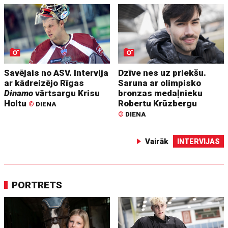
Savējais no ASV. Intervija
Dzīve nes uz priekšu.
ar kādreizējo Rīgas
Saruna ar olimpisko
Dinamo
vārtsargu Krisu
bronzas medaļnieku
Holtu
Robertu Krūzbergu
©
DIENA
©
DIENA
Vairāk
INTERVIJAS
PORTRETS