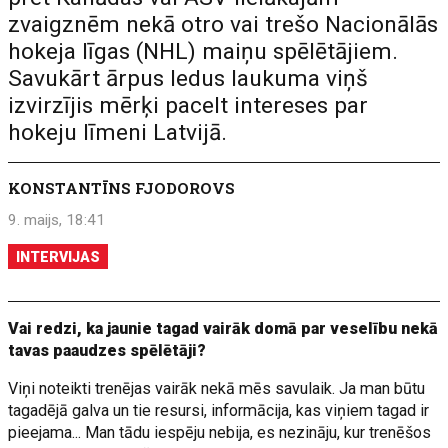
zvaigznēm nekā otro vai trešo Nacionālās
hokeja līgas (NHL) maiņu spēlētājiem.
Savukārt ārpus ledus laukuma viņš
izvirzījis mērķi pacelt intereses par
hokeju līmeni Latvijā.
KONSTANTĪNS FJODOROVS
9. maijs, 18:41
INTERVIJAS
Vai redzi, ka jaunie tagad vairāk domā par veselību nekā
tavas paaudzes spēlētāji?
Viņi noteikti trenējas vairāk nekā mēs savulaik. Ja man būtu
tagadējā galva un tie resursi, informācija, kas viņiem tagad ir
pieejama... Man tādu iespēju nebija, es nezināju, kur trenēšos