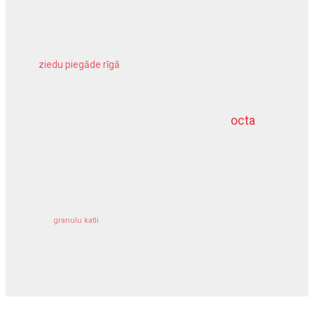
ziedu piegāde rīgā
meliorācijas darbi
octa
dziļurbums
kravu apdrošināšana
granulu katli
siltumsūknis