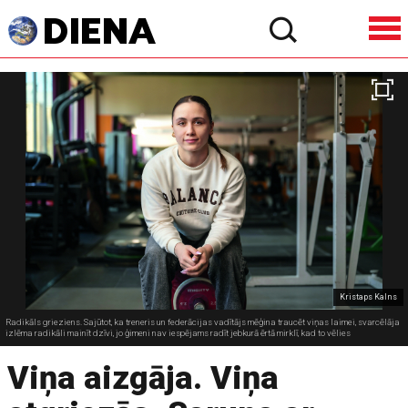
Kristaps Kalns
Radikāls grieziens. Sajūtot, ka treneris un federācijas vadītājs mēģina traucēt viņas laimei, svarcēlāja
izlēma radikāli mainīt dzīvi, jo ģimeni nav iespējams radīt jebkurā ērtā mirklī, kad to vēlies
Viņa aizgāja. Viņa