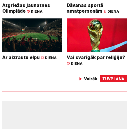
Atgriežas jaunatnes
Dāvanas sportā
Olimpiāde
amatpersonām
©
DIENA
©
DIENA
Ar aizrautu elpu
Vai svarīgāk par reliģiju?
©
DIENA
©
DIENA
Vairāk
TUVPLĀNĀ