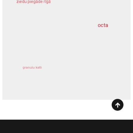
ziedu piegāde rīgā
meliorācijas darbi
octa
dziļurbums
kravu apdrošināšana
granulu katli
siltumsūknis