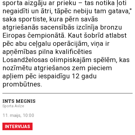
sporta aizgāju ar prieku – tas notika ļoti
negaidīti un ātri, tāpēc nebiju tam gatava,"
saka sportiste, kura pērn savās
atgriešanās sacensībās izcīnīja bronzu
Eiropas čempionātā. Kaut šobrīd atlabst
pēc abu ceļgalu operācijām, viņa ir
apņēmības pilna kvalificēties
Losandželosas olimpiskajām spēlēm, kas
nozīmētu atgriešanos zem pieciem
apļiem pēc iespaidīgu 12 gadu
prombūtnes.
INTS MEGNIS
Sporta Avīze
11. maijs, 10:00
INTERVIJAS