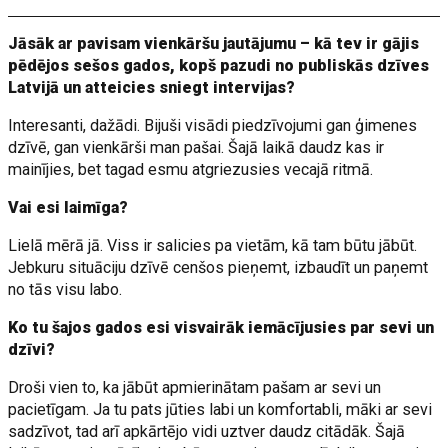
Jāsāk ar pavisam vienkāršu jautājumu – kā tev ir gājis
pēdējos sešos gados, kopš pazudi no publiskās dzīves
Latvijā un atteicies sniegt intervijas?
Interesanti, dažādi. Bijuši visādi piedzīvojumi gan ģimenes
dzīvē, gan vienkārši man pašai. Šajā laikā daudz kas ir
mainījies, bet tagad esmu atgriezusies vecajā ritmā.
Vai esi laimīga?
Lielā mērā jā. Viss ir salicies pa vietām, kā tam būtu jābūt.
Jebkuru situāciju dzīvē cenšos pieņemt, izbaudīt un paņemt
no tās visu labo.
Ko tu šajos gados esi visvairāk iemācījusies par sevi un
dzīvi?
Droši vien to, ka jābūt apmierinātam pašam ar sevi un
pacietīgam. Ja tu pats jūties labi un komfortabli, māki ar sevi
sadzīvot, tad arī apkārtējo vidi uztver daudz citādāk. Šajā