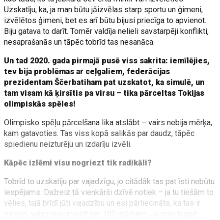
Uzskatīju, ka, ja man būtu jāizvēlas starp sportu un ģimeni,
izvēlētos ģimeni, bet es arī būtu bijusi priecīga to apvienot.
Biju gatava to darīt. Tomēr valdīja nelieli savstarpēji konflikti,
nesaprašanās un tāpēc tobrīd tas nesanāca.
Un tad 2020. gada pirmajā pusē viss sakrita: iemīlējies,
tev bija problēmas ar ceļgaliem, federācijas
prezidentam Ščerbatiham pat uzskatot, ka simulē, un
tam visam kā ķirsītis pa virsu – tika pārceltas Tokijas
olimpiskās spēles!
Olimpisko spēļu pārcelšana lika atslābt – vairs nebija mērķa,
kam gatavoties. Tas viss kopā salikās par daudz, tāpēc
spiedienu neizturēju un izdarīju izvēli.
Kāpēc izlēmi visu nogriezt tik radikāli?
Tobrīd to uzskatīju par vajadzīgu, jo citādāk tas pat īsti nebūtu
iespējams. Dažreiz tā vienkārši dzīvē notiek – ja tu tiešām to
vēlies, tajā brīdī jūti vajadzību un esi pārliecināts, ka tas ir
pareizi, vajag visu mainīt par 180 grādiem. Ja man tagad