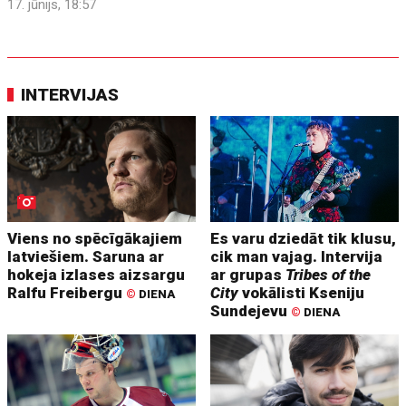
17. jūnijs, 18:57
INTERVIJAS
Viens no spēcīgākajiem
Es varu dziedāt tik klusu,
latviešiem. Saruna ar
cik man vajag. Intervija
hokeja izlases aizsargu
ar grupas
Tribes of the
Ralfu Freibergu
City
vokālisti Kseniju
©
DIENA
Sundejevu
©
DIENA