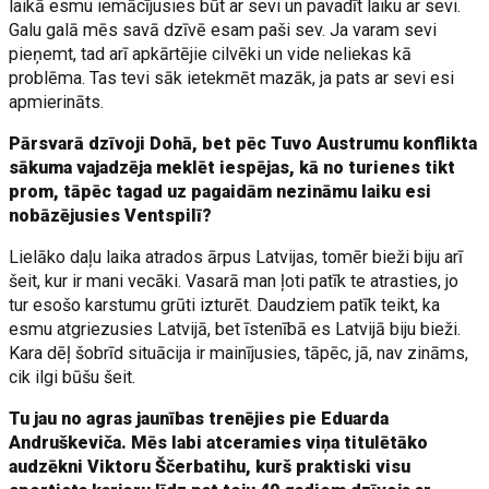
laikā esmu iemācījusies būt ar sevi un pavadīt laiku ar sevi.
Galu galā mēs savā dzīvē esam paši sev. Ja varam sevi
pieņemt, tad arī apkārtējie cilvēki un vide neliekas kā
problēma. Tas tevi sāk ietekmēt mazāk, ja pats ar sevi esi
apmierināts.
Pārsvarā dzīvoji Dohā, bet pēc Tuvo Austrumu konflikta
sākuma vajadzēja meklēt iespējas, kā no turienes tikt
prom, tāpēc tagad uz pagaidām nezināmu laiku esi
nobāzējusies Ventspilī?
Lielāko daļu laika atrados ārpus Latvijas, tomēr bieži biju arī
šeit, kur ir mani vecāki. Vasarā man ļoti patīk te atrasties, jo
tur esošo karstumu grūti izturēt. Daudziem patīk teikt, ka
esmu atgriezusies Latvijā, bet īstenībā es Latvijā biju bieži.
Kara dēļ šobrīd situācija ir mainījusies, tāpēc, jā, nav zināms,
cik ilgi būšu šeit.
Tu jau no agras jaunības trenējies pie Eduarda
Andruškeviča. Mēs labi atceramies viņa titulētāko
audzēkni Viktoru Ščerbatihu, kurš praktiski visu