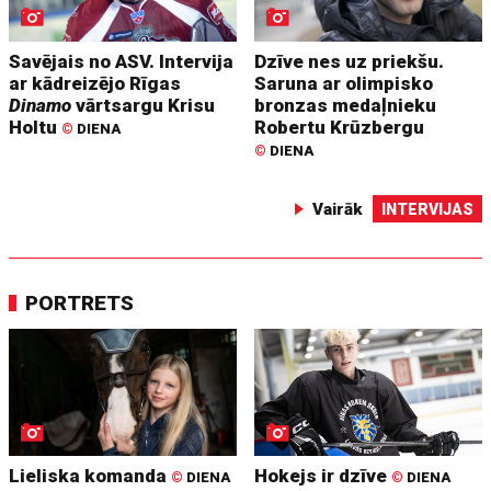
Savējais no ASV. Intervija
Dzīve nes uz priekšu.
ar kādreizējo Rīgas
Saruna ar olimpisko
Dinamo
vārtsargu Krisu
bronzas medaļnieku
Holtu
Robertu Krūzbergu
©
DIENA
©
DIENA
Vairāk
INTERVIJAS
PORTRETS
Lieliska komanda
Hokejs ir dzīve
©
DIENA
©
DIENA