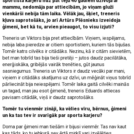
sportista karjeru līdz pat teju 40 gadiem dzīvoja ar
mammu, nedomāja par attiecībām, jo viņam gluži
vienkārši nebija tām laika. Vēlāk jau, šķiet, treneris
kļuva saprotošāks, jo arī Artūrs Plēsnieks izveidoja
ģimeni, bet kā tu, arvien pieaugot, to visu izjuti?
Treneris un Viktors bija pret attiecībām. Viņiem, iespējams,
nebija laba pieredze ar citiem sportistiem, kuriem tās bijušas.
Tomēr katrs cilvēks ir citādāks. Nezinu, kā ir citām sievietēm,
bet man tobrīd tas bija tieši pretēji – jutos daudz pacilātāka,
enerģiskāka, gribējās vairāk trenēties, gūt jaunus
sasniegumus. Treneris un Viktors ir daudz vecāki par mani,
viņiem ir citādāks skatījums uz dzīvi, un mēģināt viņus tobrīd
pārliecināt bija neiespējami. Tomēr laika gaitā cilvēki mainās
un tagad, man jau esot ģimenē, treneris Eduards attiecas
pavisam citādāk, viņš ir daudz saprotošāks.
Tomēr tu vienmēr zināji, ka vēlies vīru, bērnus, ģimeni
un ka tas tev ir svarīgāk par sporta karjeru?
Doma par ģimeni man tiešām ir bijusi vienmēr. Tas nav kaut
kas tāds, ko tu jebkurā sev ērtā mirklī vari izvēlēties.