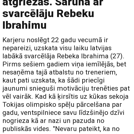
atgriezās. Saruna ar
svarcēlāju Rebeku
Ibrahimu
Karjeru noslēgt 22 gadu vecumā ir
nepareizi, uzskata visu laiku latvijas
labākā svarcēlāja Rebeka Ibrahima (27).
Pirms sešiem gadiem viņa iemīlējās, bet
nesaņēma tajā atbalstu no treneriem,
kaut pati uzskata, ka šādi priecīgi
jaunumi snieguši motivāciju trenēties pat
vēl vairāk. Kad kā ķirsītis uz kūkas sekoja
Tokijas olimpisko spēļu pārcelšana par
gadu, ventspilniece savu līdzšinējo dzīvi
nogrieza kā ar nazi un pazuda no
publiskās vides. "Nevaru pateikt, ka no