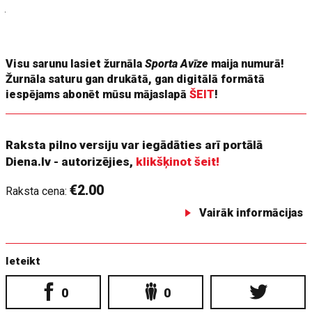
jautā, vai es kaut ko nožēloju, vai tas bija pareizi, ir grūti
atbildēt – tobrīd es tā gribēju un es tā izdarīju. Uzskatu, ka
šādas radikālas pārmaiņas nav nekas negatīvs.
Visu sarunu lasiet žurnāla
Sporta Avīze
maija numurā!
Žurnāla saturu gan drukātā, gan digitālā formātā
iespējams abonēt mūsu mājaslapā
ŠEIT
!
Raksta pilno versiju var iegādāties arī portālā
Diena.lv - autorizējies,
klikšķinot šeit!
€2.00
Raksta cena:
Vairāk informācijas
Ieteikt
0
0