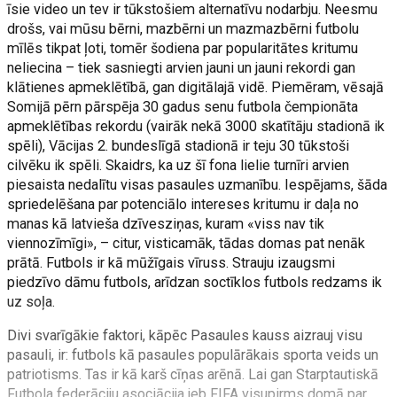
īsie video un tev ir tūkstošiem alternatīvu nodarbju. Neesmu
drošs, vai mūsu bērni, mazbērni un mazmazbērni futbolu
mīlēs tikpat ļoti, tomēr šodiena par popularitātes kritumu
neliecina – tiek sasniegti arvien jauni un jauni rekordi gan
klātienes apmeklētībā, gan digitālajā vidē. Piemēram, vēsajā
Somijā pērn pārspēja 30 gadus senu futbola čempionāta
apmeklētības rekordu (vairāk nekā 3000 skatītāju stadionā ik
spēli), Vācijas 2. bundeslīgā stadionā ir teju 30 tūkstoši
cilvēku ik spēli. Skaidrs, ka uz šī fona lielie turnīri arvien
piesaista nedalītu visas pasaules uzmanību. Iespējams, šāda
spriedelēšana par potenciālo intereses kritumu ir daļa no
manas kā latvieša dzīvesziņas, kuram «viss nav tik
viennozīmīgi», – citur, visticamāk, tādas domas pat nenāk
prātā. Futbols ir kā mūžīgais vīruss. Strauju izaugsmi
piedzīvo dāmu futbols, arīdzan soctīklos futbols redzams ik
uz soļa.
Divi svarīgākie faktori, kāpēc Pasaules kauss aizrauj visu
pasauli, ir: futbols kā pasaules populārākais sporta veids un
patriotisms. Tas ir kā karš cīņas arēnā. Lai gan Starptautiskā
Futbola federāciju asociācija jeb FIFA visupirms domā par