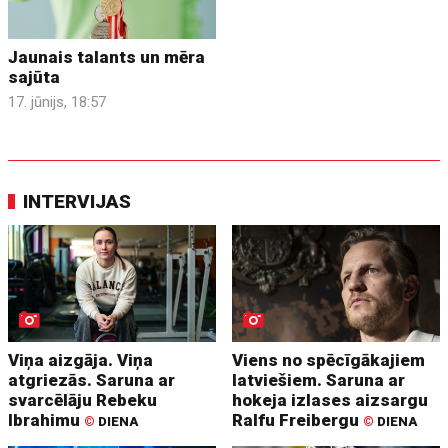
Jaunais talants un mēra
sajūta
17. jūnijs, 18:57
INTERVIJAS
Viņa aizgāja. Viņa
Viens no spēcīgākajiem
atgriezās. Saruna ar
latviešiem. Saruna ar
svarcēlāju Rebeku
hokeja izlases aizsargu
Ibrahimu
Ralfu Freibergu
©
DIENA
©
DIENA