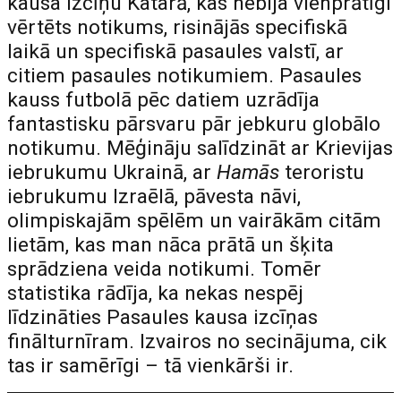
kausa izcīņu Katarā, kas nebija vienprātīgi
vērtēts notikums, risinājās specifiskā
laikā un specifiskā pasaules valstī, ar
citiem pasaules notikumiem. Pasaules
kauss futbolā pēc datiem uzrādīja
fantastisku pārsvaru pār jebkuru globālo
notikumu. Mēģināju salīdzināt ar Krievijas
iebrukumu Ukrainā, ar
Hamās
teroristu
iebrukumu Izraēlā, pāvesta nāvi,
olimpiskajām spēlēm un vairākām citām
lietām, kas man nāca prātā un šķita
sprādziena veida notikumi. Tomēr
statistika rādīja, ka nekas nespēj
līdzināties Pasaules kausa izcīņas
finālturnīram. Izvairos no secinājuma, cik
tas ir samērīgi – tā vienkārši ir.