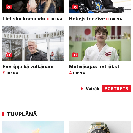
Lieliska komanda
Hokejs ir dzīve
©
DIENA
©
DIENA
Enerģija kā vulkānam
Motivācijas netrūkst
©
DIENA
©
DIENA
Vairāk
PORTRETS
TUVPLĀNĀ