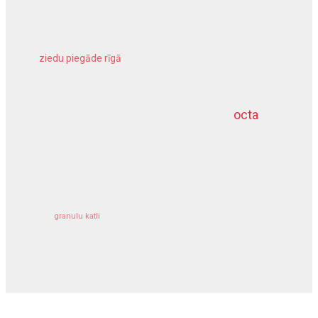
ziedu piegāde rīgā
meliorācijas darbi
octa
dziļurbums
kravu apdrošināšana
granulu katli
siltumsūknis