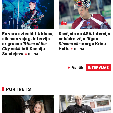
Es varu dziedāt tik klusu,
Savējais no ASV. Intervija
cik man vajag. Intervija
ar kādreizējo Rīgas
ar grupas
Tribes of the
Dinamo
vārtsargu Krisu
City
vokālisti Kseniju
Holtu
©
DIENA
Sundejevu
©
DIENA
Vairāk
INTERVIJAS
PORTRETS