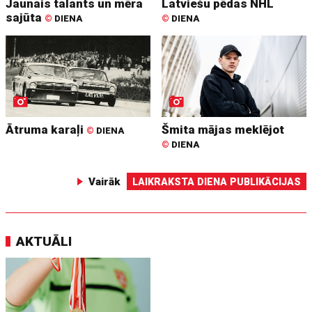
Jaunais talants un mēra
Latviešu pēdas NHL
sajūta
©
DIENA
©
DIENA
Ātruma karaļi
Šmita mājas meklējot
©
DIENA
©
DIENA
Vairāk
LAIKRAKSTA DIENA PUBLIKĀCIJAS
AKTUĀLI