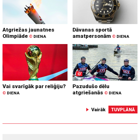
Atgriežas jaunatnes
Dāvanas sportā
Olimpiāde
amatpersonām
©
DIENA
©
DIENA
Vai svarīgāk par reliģiju?
Pazudušo dēlu
atgriešanās
©
DIENA
©
DIENA
Vairāk
TUVPLĀNĀ