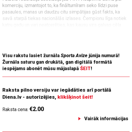
komerciju, izmantojot to, ka finālturnīram seko līdzi puse
pasaules, manas un daudzu citu simpātijas gūst fakts, ka
savā starpā tiekas nacionālās izlases. Čempionu līga notiek
katru gadu un vari neatcerēties, kas kausu virs galvas cēla
pirms septiņām vai astoņām sezonām, toties liela daļa
sporta līdzjutēju var nosaukt visus Pasaules kausa
uzvarētājus, kas bijuši viņu apzinīgās dzīves laikā.
Visu rakstu lasiet žurnāla
Sporta Avīze
jūnija numurā!
Žurnāla saturu gan drukātā, gan digitālā formātā
iespējams abonēt mūsu mājaslapā
ŠEIT
!
Raksta pilno versiju var iegādāties arī portālā
Diena.lv - autorizējies,
klikšķinot šeit!
€2.00
Raksta cena:
Vairāk informācijas