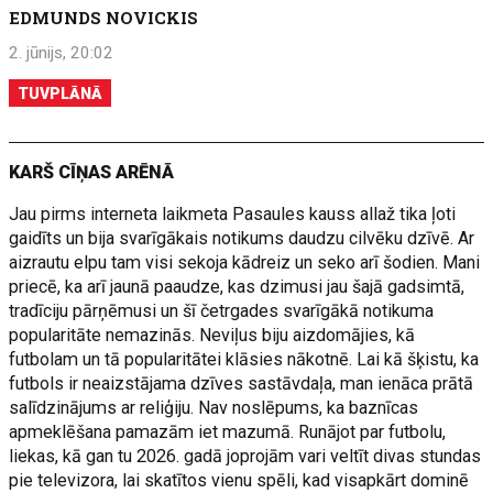
EDMUNDS NOVICKIS
2. jūnijs, 20:02
TUVPLĀNĀ
KARŠ CĪŅAS ARĒNĀ
Jau pirms interneta laikmeta Pasaules kauss allaž tika ļoti
gaidīts un bija svarīgākais notikums daudzu cilvēku dzīvē. Ar
aizrautu elpu tam visi sekoja kādreiz un seko arī šodien. Mani
priecē, ka arī jaunā paaudze, kas dzimusi jau šajā gadsimtā,
tradīciju pārņēmusi un šī četrgades svarīgākā notikuma
popularitāte nemazinās. Neviļus biju aizdomājies, kā
futbolam un tā popularitātei klāsies nākotnē. Lai kā šķistu, ka
futbols ir neaizstājama dzīves sastāvdaļa, man ienāca prātā
salīdzinājums ar reliģiju. Nav noslēpums, ka baznīcas
apmeklēšana pamazām iet mazumā. Runājot par futbolu,
liekas, kā gan tu 2026. gadā joprojām vari veltīt divas stundas
pie televizora, lai skatītos vienu spēli, kad visapkārt dominē