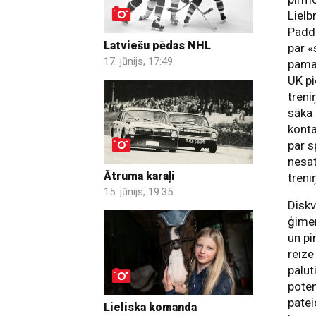
Lielb
Paddl
Latviešu pēdas NHL
par «
17. jūnijs, 17:49
pamat
UK pi
treni
sāka 
konta
par s
nesat
Ātruma karaļi
treni
15. jūnijs, 19:35
Diskv
ģimen
un pi
reize
palut
poten
patei
Lieliska komanda