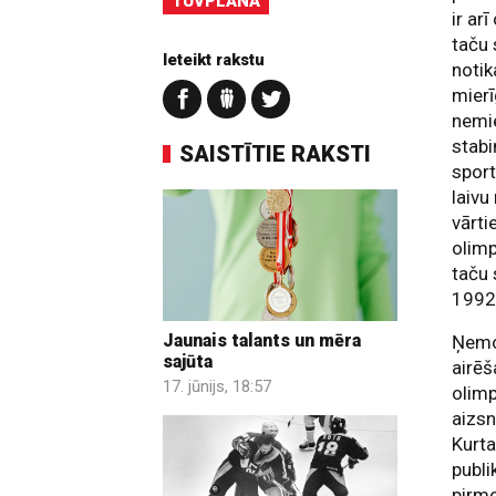
TUVPLĀNĀ
ir ar
taču
Ieteikt rakstu
notik
mier
nemie
stabi
SAISTĪTIE RAKSTI
sport
laivu
vārti
olimp
taču 
1992
Jaunais talants un mēra
Ņemot
sajūta
airēš
17. jūnijs, 18:57
olim
aizsn
Kurta
publi
pirmo