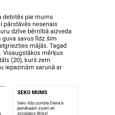
ja debitēs pie mums
i pārstāvēs nesenais
kuru dzīve bērnībā aizveda
vā guva savus līdz šim
 atgriezties mājās. Tagad
es. Visaugstākos mērķus
tāls (20), kurš zem
tu iepazinām sarunā ar
SEKO MUMS
Seko līdzi portāla Diena.lv
jaunākajām ziņām arī
s
sociālajos tīklos!