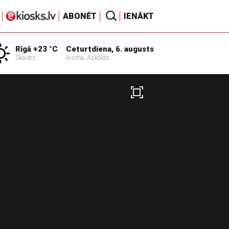
ABONĒT
IENĀKT
Rīgā +23 °C
Ceturtdiena, 6. augusts
Skaidrs
Aisma, Askolds