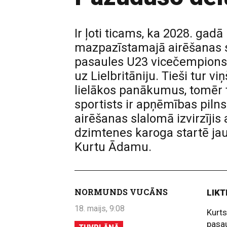
Ir ļoti ticams, ka 2028. ga
mazpazīstamajā airēšanas s
pasaules U23 vicečempions. 
uz Lielbritāniju. Tieši tur v
lielākos panākumus, tomēr tu
sportists ir apņēmības piln
airēšanas slalomā izvirzījis
dzimtenes karoga startē jau
Kurtu Ādamu.
NORMUNDS VUCĀNS
LIKT
18. maijs, 9:08
Kurts
pasau