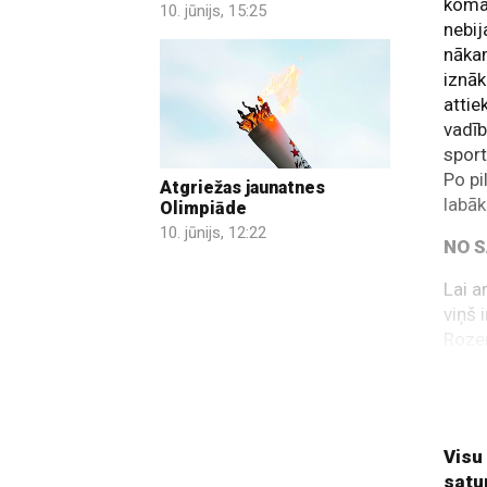
koman
10. jūnijs, 15:25
nebij
nākam
iznāk
attie
vadīb
sport
Po pi
Atgriežas jaunatnes
labāk
Olimpiāde
10. jūnijs, 12:22
NO S
Lai a
viņš 
Rozen
vissi
pazīs
patie
Visu
satu