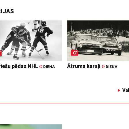
CIJAS
viešu pēdas NHL
Ātruma karaļi
©
DIENA
©
DIENA
Va