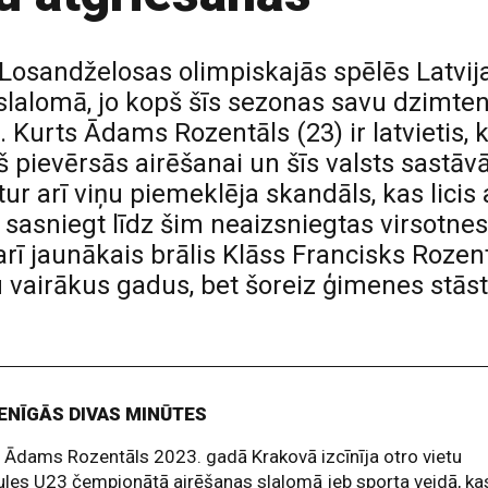
dā Losandželosas olimpiskajās spēlēs Latvi
lalomā, jo kopš šīs sezonas savu dzimten
Kurts Ādams Rozentāls (23) ir latvietis, 
iņš pievērsās airēšanai un šīs valsts sastā
r arī viņu piemeklēja skandāls, kas licis
s sasniegt līdz šim neaizsniegtas virsotn
 arī jaunākais brālis Klāss Francisks Rozen
 vairākus gadus, bet šoreiz ģimenes stās
ENĪGĀS DIVAS MINŪTES
 Ādams Rozentāls 2023. gadā Krakovā izcīnīja otro vietu
les U23 čempionātā airēšanas slalomā jeb sporta veidā, ka