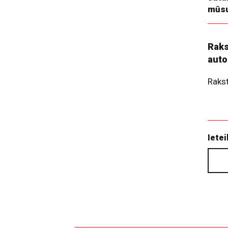
mūsu
Raks
auto
Raks
Ietei