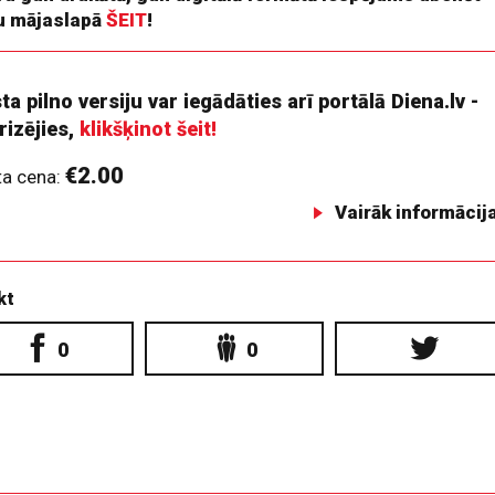
 mājaslapā
ŠEIT
!
ta pilno versiju var iegādāties arī portālā Diena.lv -
rizējies,
klikšķinot šeit!
€2.00
ta cena:
Vairāk informācij
kt
0
0