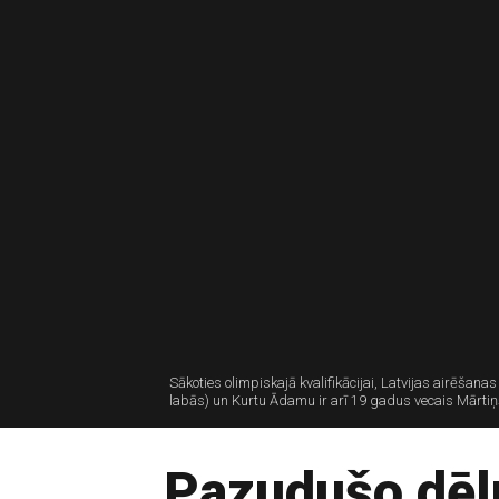
Sākoties olimpiskajā kvalifikācijai, Latvijas airēša
labās) un Kurtu Ādamu ir arī 19 gadus vecais Mārtiņ
Pazudušo dēl