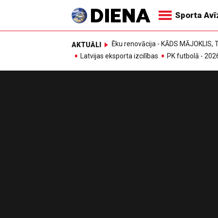
Sporta Av
Ēku renovācija - KĀDS MĀJOKLIS
AKTUĀLI
Latvijas eksporta izcilības
PK futbolā - 202