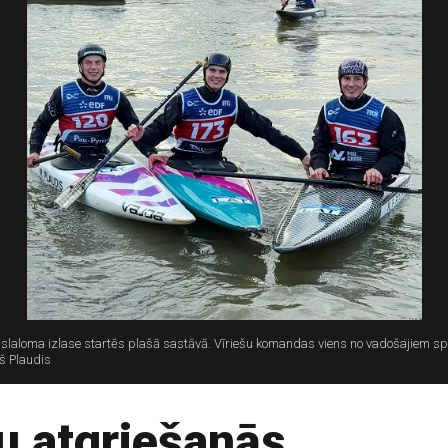
nas slaloma izlase startēs plašā sastāvā. Vīriešu komandas viens no vadošajiem s
š Plaudis
u atgriešanās