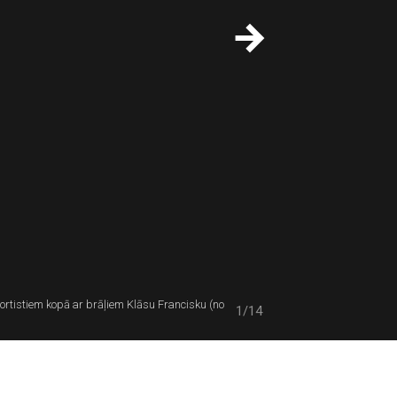
portistiem kopā ar brāļiem Klāsu Francisku (no
1/14