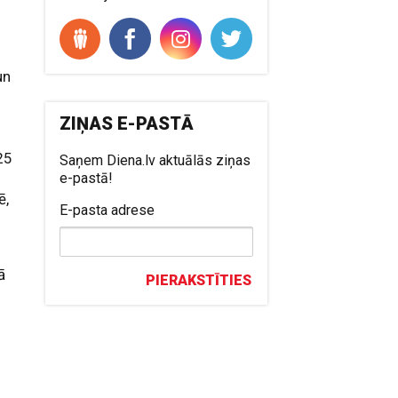
un
ZIŅAS E-PASTĀ
e
 25
Saņem Diena.lv aktuālās ziņas
e-pastā!
ē,
E-pasta adrese
ā
PIERAKSTĪTIES