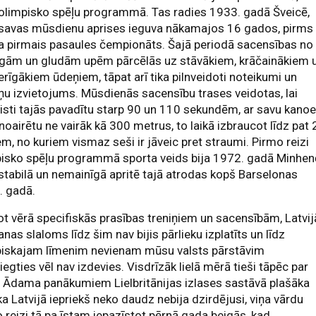
ī olimpisko spēļu programmā. Tas radies 1933. gadā Šveicē,
 savas mūsdienu aprises ieguva nākamajos 16 gados, pirms
a pirmais pasaules čempionāts. Šajā periodā sacensības no
īgām un gludām upēm pārcēlās uz stāvākiem, krāčainākiem 
rīgākiem ūdeņiem, tāpat arī tika pilnveidoti noteikumi un
ņu izvietojums. Mūsdienās sacensību trases veidotas, lai
isti tajās pavadītu starp 90 un 110 sekundēm, ar savu kano
 noairētu ne vairāk kā 300 metrus, to laikā izbraucot līdz pat
em, no kuriem vismaz seši ir jāveic pret straumi. Pirmo reizi
isko spēļu programmā sporta veids bija 1972. gadā Minhen
stabilā un nemainīgā apritē tajā atrodas kopš Barselonas
. gadā.
 vērā specifiskās prasības treniņiem un sacensībām, Latvij
anas slaloms līdz šim nav bijis pārlieku izplatīts un līdz
piskajam līmenim nevienam mūsu valsts pārstāvim
iegties vēl nav izdevies. Visdrīzāk lielā mērā tieši tāpēc par
 Ādama panākumiem Lielbritānijas izlases sastāvā plašāka
ka Latvijā iepriekš neko daudz nebija dzirdējusi, viņa vārdu
 reizi tā pa īstam iepazīstot pērnā gada beigās, kad