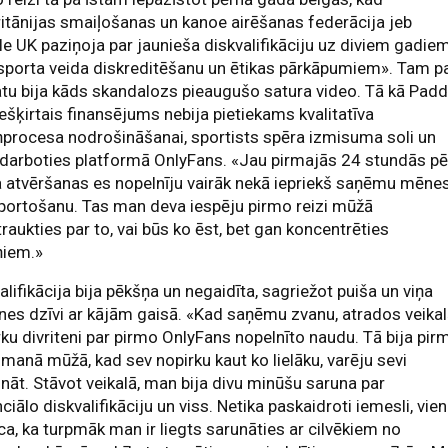
ritānijas smaiļošanas un kanoe airēšanas federācija jeb
e UK paziņoja par jaunieša diskvalifikāciju uz diviem gadie
sporta veida diskreditēšanu un ētikas pārkāpumiem». Tam p
u bija kāds skandalozs pieaugušo satura video. Tā kā Padd
ešķirtais finansējums nebija pietiekams kvalitatīva
ņprocesa nodrošināšanai, sportists spēra izmisuma soli un
darboties platformā OnlyFans. «Jau pirmajās 24 stundās p
 atvēršanas es nopelnīju vairāk nekā iepriekš saņēmu mēnes
portošanu. Tas man deva iespēju pirmo reizi mūžā
raukties par to, vai būs ko ēst, bet gan koncentrēties
ņiem.»
alifikācija bija pēkšņa un negaidīta, sagriežot puiša un viņa
es dzīvi ar kājām gaisā. «Kad saņēmu zvanu, atrados veika
rku divriteni par pirmo OnlyFans nopelnīto naudu. Tā bija pir
 manā mūžā, kad sev nopirku kaut ko lielāku, varēju sevi
ināt. Stāvot veikalā, man bija divu minūšu saruna par
ciālo diskvalifikāciju un viss. Netika paskaidroti iemesli, vien
ca, ka turpmāk man ir liegts sarunāties ar cilvēkiem no