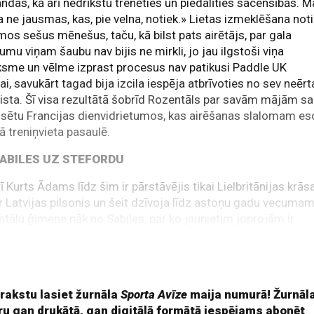
das, kā arī nedrīkstu trenēties un piedalīties sacensībās. 
a ne jausmas, kas, pie velna, notiek.» Lietas izmeklēšana not
os sešus mēnešus, taču, kā bilst pats airētājs, par gala
umu viņam šaubu nav bijis ne mirkli, jo jau ilgstoši viņa
ksme un vēlme izprast procesus nav patikusi Paddle UK
ai, savukārt tagad bija izcila iespēja atbrīvoties no sev neērt
ista. Šī visa rezultātā šobrīd Rozentāls par savām mājām s
lsētu Francijas dienvidrietumos, kas airēšanas slalomam es
ā treniņvieta pasaulē.
ABILES UZ STEFORDU
rī Kurts Ādams līdz šim ir pārstāvējis tikai Lielbritānijas krās
ir Latvijas pilsonis un šeit dzīvoja līdz astoņu gadu vecumam
tālu ģimene nāk no Sabiles, par ko jaunietim joprojām ir
ltākās atmiņas. «Sabilē ir ļoti cieša kopiena, visi viens otru
t un ir gatavi palīdzēt. Teikšu godīgi – tieši cilvēku un to
suma man allaž visvairāk pietrūcis, dzīvojot
 rakstu lasiet žurnāla
Sporta Avīze
maija numurā! Žurnāl
ru gan drukātā, gan digitālā formātā iespējams abonēt