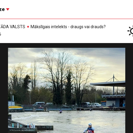
īze
, TĀDA VALSTS
Mākslīgais intelekts - draugs vai drauds?
6