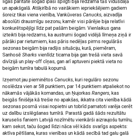
līgas paritāte šogad īpaši spilgti bija redzama tās vidusdaļā
un apakšgalā. Atšķirībā no vairākiem iepriekšējiem gadiem
šoreiz tikai viena vienība, Vankūveras
Canucks
, aizvadīja
absolūti drausmīgu sezonu, kamēr visi pārējie bija relatīvi
konkurētspējīgi līdz pat pašām beigām. Vienlaikus gana
izteikti bija redzams, ka austrumi šogad vidējā līmeņa ziņā ir
pārāki par rietumiem, kas pāris nedēļas pirms regulārās
sezonas beigām bija radījis situāciju, kurā, piemēram,
Sanhosē
Sharks
vienlīdz ticama bija gan trešā vieta savā
divīzijā un play-off cīņas, gan arī aptuveni piektā vieta no
beigām turnīra tabulā kopumā.
Izņemot jau pieminētos
Canucks
, kuri regulāro sezonu
noslēdza vien ar 58 punktiem, par 14 punktiem atpaliekot no
nākamās vājākās komandas, un Ņujorkas
Rangers
, kas
beigās finišēja kā trešie no apakšas, ikkatra cita vienība kādā
sezonas posmā visai nopietni un tobrīd pamatoti varēja cerēt
uz dalību izslēgšanas turnīrā. Parastā gadā šāds rezultātu
karuselis faniem Latvijā nozīmētu vienkārši aizraujošu turnīru,
kam sekot, taču šogad līdzi nāca vēl kāds svarīgs aspekts:
aktīva pētīšana, kuras vienības un kādā secībā tad galu galā