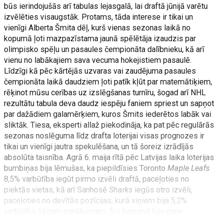
būs ierindojušās arī tabulas lejasgalā, lai draftā jūnijā varētu
izvēlēties visaugstāk. Protams, tāda interese ir tikai un
vienīgi Alberta Šmita dēļ, kurš vienas sezonas laikā no
kopumā ļoti mazpazīstama jaunā spēlētāja izaudzis par
olimpisko spēļu un pasaules čempionāta dalībnieku, kā arī
vienu no labākajiem sava vecuma hokejistiem pasaulē.
Līdzīgi kā pēc kārtējās uzvaras vai zaudējuma pasaules
čempionāta laikā daudziem ļoti patīk kļūt par matemātiķiem,
rēķinot mūsu cerības uz izslēgšanas turnīru, šogad arī NHL
rezultātu tabula deva daudz iespēju faniem spriest un sapņot
par dažādiem galamērķiem, kuros Šmits iederētos labāk vai
sliktāk. Tiesa, eksperti allaž piekodināja, ka pat pēc regulārās
sezonas noslēguma līdz drafta loterijai visas prognozes ir
tikai un vienīgi jautra spekulēšana, un tā šoreiz izrādījās
absolūta taisnība. Agrā 6. maija rītā pēc Latvijas laika loterijas
bumbiņas bija lēmušas, ka piepildīsies Toronto
Maple Leafs
8,5% varbūtība iegūt pirmo izvēli draftā, paceļoties no
piektās vietas, kā arī Sanhosē
Sharks
iegūs otro izvēli,
paceļoties no devītās pozīcijas, kurā viņiem bija 5,2%
varbūtība šādam panākumam. Šis kopumā bija gana