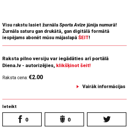
negaidīts loterijas iznākums, turklāt abi tās uzvarētāji
pavisam noteikti ir mainījuši lietu kārtību drafta augšgalā, kas
atstās iespaidu arī uz Alberta likteni.
Visu rakstu lasiet žurnāla
Sporta Avīze
jūnija numurā!
Žurnāla saturu gan drukātā, gan digitālā formātā
iespējams abonēt mūsu mājaslapā
ŠEIT
!
Raksta pilno versiju var iegādāties arī portālā
Diena.lv - autorizējies,
klikšķinot šeit!
€2.00
Raksta cena:
Vairāk informācijas
Ieteikt
0
0