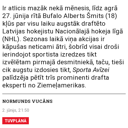
Ir atlicis mazāk nekā mēnesis, līdz agrā
27. jūnija rītā Bufalo Alberts Šmits (18)
kļūs par visu laiku augstāk draftēto
Latvijas hokejistu Nacionālajā hokeja līgā
(NHL). Sezonas laikā viņa akcijas ir
kāpušas neticami ātri, šobrīd visai droši
ierindojot sportista izredzes tikt
izvēlētam pirmajā desmitniekā, taču, tieši
cik augstu izdosies tikt,
Sporta Avīzei
palīdzēja pētīt trīs prominenti drafta
eksperti no Ziemeļamerikas.
NORMUNDS VUCĀNS
2. jūnijs, 21:50
TUVPLĀNĀ