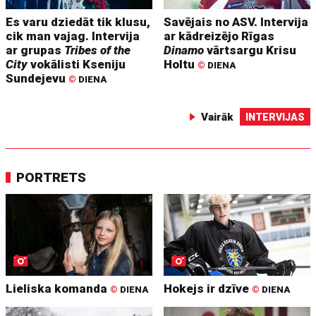
Es varu dziedāt tik klusu,
Savējais no ASV. Intervija
cik man vajag. Intervija
ar kādreizējo Rīgas
ar grupas
Tribes of the
Dinamo
vārtsargu Krisu
City
vokālisti Kseniju
Holtu
©
DIENA
Sundejevu
©
DIENA
Vairāk
INTERVIJAS
PORTRETS
Lieliska komanda
Hokejs ir dzīve
©
DIENA
©
DIENA