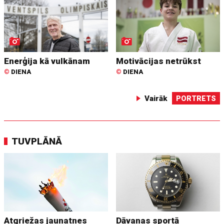
Enerģija kā vulkānam
Motivācijas netrūkst
©
DIENA
©
DIENA
Vairāk
PORTRETS
TUVPLĀNĀ
Atgriežas jaunatnes
Dāvanas sportā