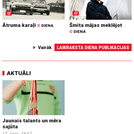
Ātruma karaļi
Šmita mājas meklējot
©
DIENA
©
DIENA
Vairāk
LAIKRAKSTA DIENA PUBLIKĀCIJAS
AKTUĀLI
Jaunais talants un mēra
sajūta
17. jūnijs, 18:57