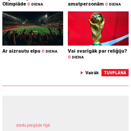
Olimpiāde
amatpersonām
©
DIENA
©
DIENA
Ar aizrautu elpu
Vai svarīgāk par reliģiju?
©
DIENA
©
DIENA
Vairāk
TUVPLĀNĀ
ziedu piegāde rīgā
meliorācijas darbi