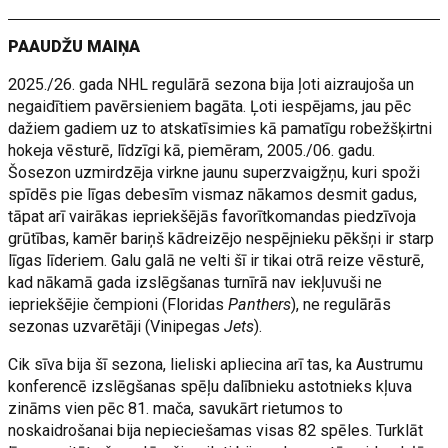
PAAUDŽU MAIŅA
2025./26. gada NHL regulārā sezona bija ļoti aizraujoša un
negaidītiem pavērsieniem bagāta. Ļoti iespējams, jau pēc
dažiem gadiem uz to atskatīsimies kā pamatīgu robežšķirtni
hokeja vēsturē, līdzīgi kā, piemēram, 2005./06. gadu.
Šosezon uzmirdzēja virkne jaunu superzvaigžņu, kuri spoži
spīdēs pie līgas debesīm vismaz nākamos desmit gadus,
tāpat arī vairākas iepriekšējās favorītkomandas piedzīvoja
grūtības, kamēr bariņš kādreizējo nespējnieku pēkšņi ir starp
līgas līderiem. Galu galā ne velti šī ir tikai otrā reize vēsturē,
kad nākamā gada izslēgšanas turnīrā nav iekļuvuši ne
iepriekšējie čempioni (Floridas
Panthers
), ne regulārās
sezonas uzvarētāji (Vinipegas
Jets
).
Cik sīva bija šī sezona, lieliski apliecina arī tas, ka Austrumu
konferencē izslēgšanas spēļu dalībnieku astotnieks kļuva
zināms vien pēc 81. mača, savukārt rietumos to
noskaidrošanai bija nepieciešamas visas 82 spēles. Turklāt