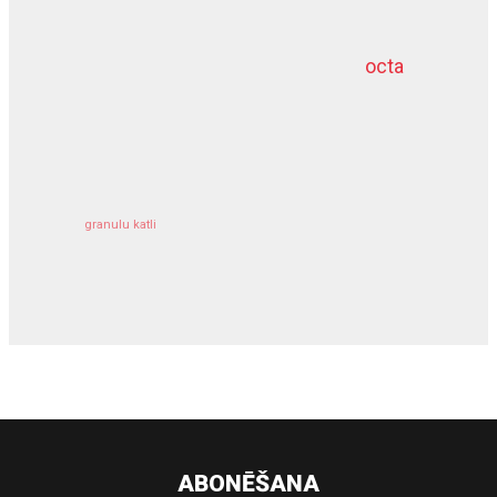
octa
dziļurbums
kravu apdrošināšana
granulu katli
siltumsūknis
ABONĒŠANA