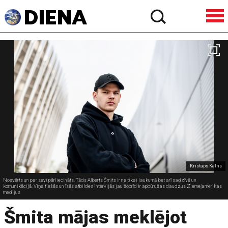
Kristaps Kalns
Nosvērts un par sevi pārliecināts. Tāds Alberts Šmits ir ne tikai laukumā, bet arī sadzīvē un
komunikācijā. Viņa tiešās un īsās atbildes intervijās jau šobrīd ir apbūrušas daudzus Ziemeļamerikas
medijus
Šmita mājas meklējot