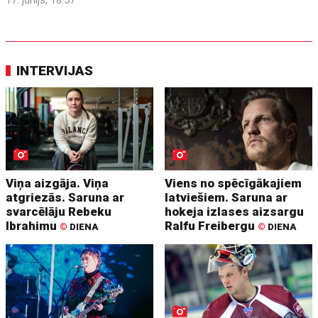
INTERVIJAS
Viņa aizgāja. Viņa
Viens no spēcīgākajiem
atgriezās. Saruna ar
latviešiem. Saruna ar
svarcēlāju Rebeku
hokeja izlases aizsargu
Ibrahimu
Ralfu Freibergu
©
DIENA
©
DIENA