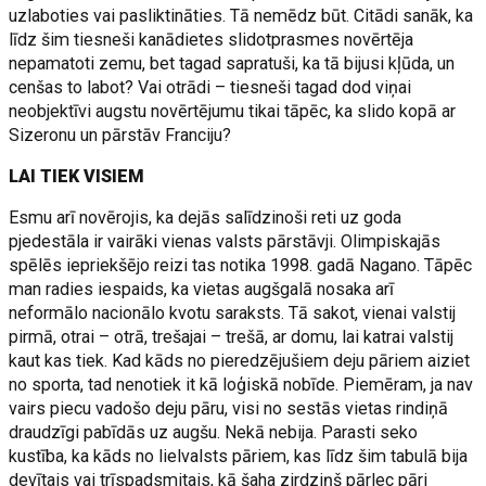
uzlaboties vai pasliktināties. Tā nemēdz būt. Citādi sanāk, ka
līdz šim tiesneši kanādietes slidotprasmes novērtēja
nepamatoti zemu, bet tagad sapratuši, ka tā bijusi kļūda, un
cenšas to labot? Vai otrādi – tiesneši tagad dod viņai
neobjektīvi augstu novērtējumu tikai tāpēc, ka slido kopā ar
Sizeronu un pārstāv Franciju?
LAI TIEK VISIEM
Esmu arī novērojis, ka dejās salīdzinoši reti uz goda
pjedestāla ir vairāki vienas valsts pārstāvji. Olimpiskajās
spēlēs iepriekšējo reizi tas notika 1998. gadā Nagano. Tāpēc
man radies iespaids, ka vietas augšgalā nosaka arī
neformālo nacionālo kvotu saraksts. Tā sakot, vienai valstij
pirmā, otrai – otrā, trešajai – trešā, ar domu, lai katrai valstij
kaut kas tiek. Kad kāds no pieredzējušiem deju pāriem aiziet
no sporta, tad nenotiek it kā loģiskā nobīde. Piemēram, ja nav
vairs piecu vadošo deju pāru, visi no sestās vietas rindiņā
draudzīgi pabīdās uz augšu. Nekā nebija. Parasti seko
kustība, ka kāds no lielvalsts pāriem, kas līdz šim tabulā bija
devītais vai trīspadsmitais, kā šaha zirdziņš pārlec pāri