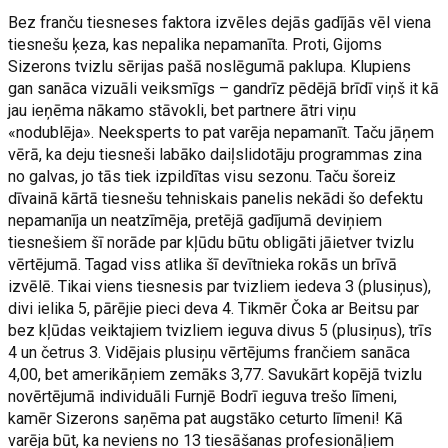
Bez franču tiesneses faktora izvēles dejās gadījās vēl viena
tiesnešu ķeza, kas nepalika nepamanīta. Proti, Gijoms
Sizerons tvizlu sērijas pašā noslēgumā paklupa. Klupiens
gan sanāca vizuāli veiksmīgs – gandrīz pēdējā brīdī viņš it kā
jau ieņēma nākamo stāvokli, bet partnere ātri viņu
«nodublēja». Neeksperts to pat varēja nepamanīt. Taču jāņem
vērā, ka deju tiesneši labāko daiļslidotāju programmas zina
no galvas, jo tās tiek izpildītas visu sezonu. Taču šoreiz
dīvainā kārtā tiesnešu tehniskais panelis nekādi šo defektu
nepamanīja un neatzīmēja, pretējā gadījumā deviņiem
tiesnešiem šī norāde par kļūdu būtu obligāti jāietver tvizlu
vērtējumā. Tagad viss atlika šī devītnieka rokās un brīvā
izvēlē. Tikai viens tiesnesis par tvizliem iedeva 3 (plusiņus),
divi ielika 5, pārējie pieci deva 4. Tikmēr Čoka ar Beitsu par
bez kļūdas veiktajiem tvizliem ieguva divus 5 (plusiņus), trīs
4 un četrus 3. Vidējais plusiņu vērtējums frančiem sanāca
4,00, bet amerikāņiem zemāks 3,77. Savukārt kopējā tvizlu
novērtējumā individuāli Furnjē Bodrī ieguva trešo līmeni,
kamēr Sizerons saņēma pat augstāko ceturto līmeni! Kā
varēja būt, ka neviens no 13 tiesāšanas profesionāļiem