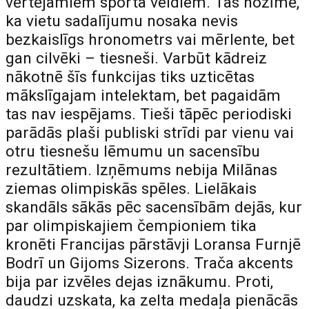
vērtējamiem sporta veidiem. Tas nozīmē,
ka vietu sadalījumu nosaka nevis
bezkaislīgs hronometrs vai mērlente, bet
gan cilvēki – tiesneši. Varbūt kādreiz
nākotnē šīs funkcijas tiks uzticētas
mākslīgajam intelektam, bet pagaidām
tas nav iespējams. Tieši tāpēc periodiski
parādās plaši publiski strīdi par vienu vai
otru tiesnešu lēmumu un sacensību
rezultātiem. Izņēmums nebija Milānas
ziemas olimpiskās spēles. Lielākais
skandāls sākās pēc sacensībām dejās, kur
par olimpiskajiem čempioniem tika
kronēti Francijas pārstāvji Loransa Furnjē
Bodrī un Gijoms Sizerons. Trača akcents
bija par izvēles dejas iznākumu. Proti,
daudzi uzskata, ka zelta medaļa pienācās