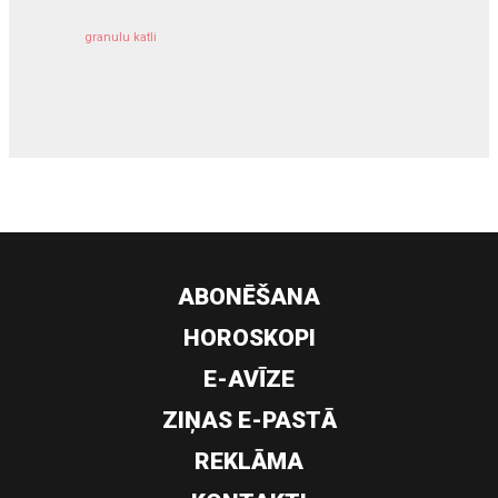
granulu katli
siltumsūknis
ABONĒŠANA
HOROSKOPI
E-AVĪZE
ZIŅAS E-PASTĀ
REKLĀMA