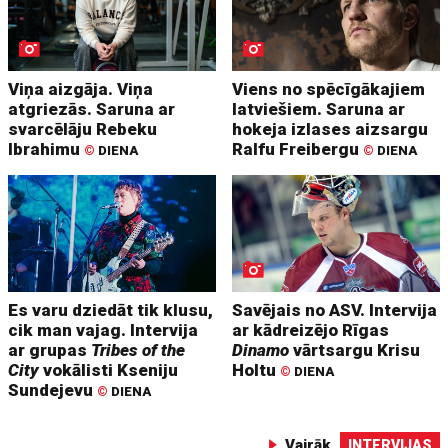
Viņa aizgāja. Viņa
Viens no spēcīgākajiem
atgriezās. Saruna ar
latviešiem. Saruna ar
svarcēlāju Rebeku
hokeja izlases aizsargu
Ibrahimu
Ralfu Freibergu
©
DIENA
©
DIENA
Es varu dziedāt tik klusu,
Savējais no ASV. Intervija
cik man vajag. Intervija
ar kādreizējo Rīgas
ar grupas
Tribes of the
Dinamo
vārtsargu Krisu
City
vokālisti Kseniju
Holtu
©
DIENA
Sundejevu
©
DIENA
Vairāk
INTERVIJAS