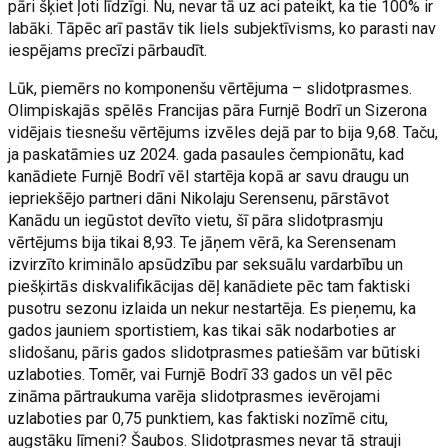
pāri šķiet ļoti līdzīgi. Nu, nevar tā uz aci pateikt, ka tie 100% ir
labāki. Tāpēc arī pastāv tik liels subjektīvisms, ko parasti nav
iespējams precīzi pārbaudīt.
Lūk, piemērs no komponenšu vērtējuma – slidotprasmes.
Olimpiskajās spēlēs Francijas pāra Furnjē Bodrī un Sizerona
vidējais tiesnešu vērtējums izvēles dejā par to bija 9,68. Taču,
ja paskatāmies uz 2024. gada pasaules čempionātu, kad
kanādiete Furnjē Bodrī vēl startēja kopā ar savu draugu un
iepriekšējo partneri dāni Nikolaju Serensenu, pārstāvot
Kanādu un iegūstot devīto vietu, šī pāra slidotprasmju
vērtējums bija tikai 8,93. Te jāņem vērā, ka Serensenam
izvirzīto kriminālo apsūdzību par seksuālu vardarbību un
piešķirtās diskvalifikācijas dēļ kanādiete pēc tam faktiski
pusotru sezonu izlaida un nekur nestartēja. Es pieņemu, ka
gados jauniem sportistiem, kas tikai sāk nodarboties ar
slidošanu, pāris gados slidotprasmes patiešām var būtiski
uzlaboties. Tomēr, vai Furnjē Bodrī 33 gados un vēl pēc
zināma pārtraukuma varēja slidotprasmes ievērojami
uzlaboties par 0,75 punktiem, kas faktiski nozīmē citu,
augstāku līmeni? Šaubos. Slidotprasmes nevar tā strauji