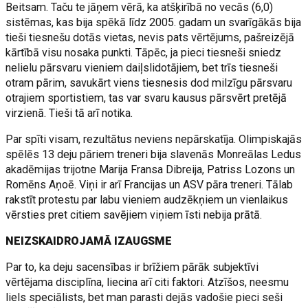
Beitsam. Taču te jāņem vērā, ka atšķirībā no vecās (6,0)
sistēmas, kas bija spēkā līdz 2005. gadam un svarīgākās bija
tieši tiesnešu dotās vietas, nevis pats vērtējums, pašreizējā
kārtībā visu nosaka punkti. Tāpēc, ja pieci tiesneši sniedz
nelielu pārsvaru vieniem daiļslidotājiem, bet trīs tiesneši
otram pārim, savukārt viens tiesnesis dod milzīgu pārsvaru
otrajiem sportistiem, tas var svaru kausus pārsvērt pretējā
virzienā. Tieši tā arī notika.
Par spīti visam, rezultātus neviens nepārskatīja. Olimpiskajās
spēlēs 13 deju pāriem treneri bija slavenās Monreālas Ledus
akadēmijas trijotne Marija Fransa Dibreija, Patriss Lozons un
Romēns Aņoē. Viņi ir arī Francijas un ASV pāra treneri. Tālab
rakstīt protestu par labu vieniem audzēkņiem un vienlaikus
vērsties pret citiem savējiem viņiem īsti nebija prātā.
NEIZSKAIDROJAMĀ IZAUGSME
Par to, ka deju sacensības ir brīžiem pārāk subjektīvi
vērtējama disciplīna, liecina arī citi faktori. Atzīšos, neesmu
liels speciālists, bet man parasti dejās vadošie pieci seši