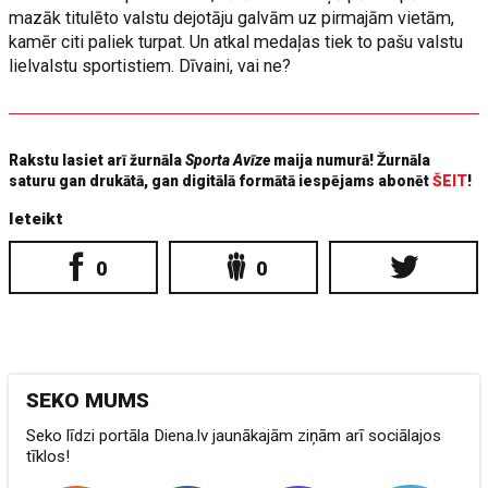
mazāk titulēto valstu dejotāju galvām uz pirmajām vietām,
kamēr citi paliek turpat. Un atkal medaļas tiek to pašu valstu
lielvalstu sportistiem. Dīvaini, vai ne?
Rakstu lasiet arī žurnāla
Sporta Avīze
maija numurā! Žurnāla
saturu gan drukātā, gan digitālā formātā iespējams abonēt
ŠEIT
!
Ieteikt
0
0
SEKO MUMS
Seko līdzi portāla Diena.lv jaunākajām ziņām arī sociālajos
tīklos!