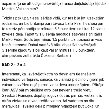
nepamanīja un attiecīgi nenovērtēja franču daiļslidotāja kļūdu?
Mistika. Vai kas cits?
Tvizlos paklupa, tiesa, sērijas vidū, kur tas bija ļoti uzskatāmi
redzams, arī Lielbritāniju pārstāvošā Laila Fīra. Tiesneši par
to uzreiz pāri sodīja ar mīnuss 3,5 punktiem un tikai 12. vietu
izvēles dejā. Tāpat tvizlu sērijā nedaudz sasvērās arī itālis
Marko Fabri. Sods bija mīnus 1,5 punkts. Ja tiesneši ar visu
franču tiesnesi Dabuī sastāvā būtu objektīvi novērtējuši
Sizerona kļūdu tvizlos kaut vai ar mīnuss 1,5 punktiem,
olimpiskais zelts tiktu Čokai un Beitsam.
KAD 2 + 2 ≠ 4
Interesanti, ka, izvērtējot katra no deviņiem tiesnešiem
individuālo vērtējumu, sanāca, ka vismaz pieci no viņiem jeb
vairums izvēles dejā pirmo vietu deva amerikāņiem. Pārējie
četri ASV pārim piešķīra otro, bet neviens trešo vietu.
Savukārt Francijas dejotāji ieguva četras pirmās vietas, trīs
otrās vietas un divas trešās vietas. Arī vadoties no šīs
mērauklas, izvēles dejā pirmajiem vajadzēja būt Čokai un