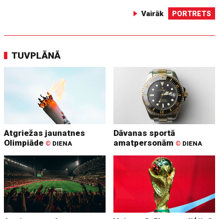
Vairāk
PORTRETS
TUVPLĀNĀ
Atgriežas jaunatnes
Dāvanas sportā
Olimpiāde
amatpersonām
©
DIENA
©
DIENA