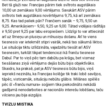
Bet tā gluži nav. Francijas pārim tiek svītrots augstākais
10,00 un zemākais 9,00 vērtējums. Savukārt ASV pārim
svītrots tiek augstākais novērtējums 9,75, kā arī zemākais
8,75. Kas tad paliek pāri? Frančiem sanāk – 9,75, 9,50 un
9,25. Amerikāņiem– 9,50, 9,25 un 9,00. Tātad vidējais rādītājs
ir 9,50 pret 9,25 par labu eiropiešiem. Līdzīgi to var attiecināt
arī uz līmeņu un plusiņu un mīnusiņu došanu. Arī te viens
tiesnesis var ietekmēt stipri vairāk, nekā tas sākumā liktos.
Lai situācija tiktu izlīdzināta, vajadzētu tiesāt arī ASV
tiesnesim, turklāt tikpat tendenciozi kā franču tiesnese
Dabuī. Par to viņš pēc tam dabūtu pa krāgu, bet vismaz
tiesāšanas ziņā vērtējums dejās būtu bijis objektīvāks.
Skaidrs, ka praksē, pat ja ASV tiesnesis būtu bijis, viņš
iepriekš nezinātu, ka Francijas kolēģe tik traki lobē savējos,
tāpēc, visticamāk, situāciju nebūtu glābis. Milānas spēlēs
pēc šī «franču numura» soģiem tika piekodināts nekādā
gadījumā nenodarboties ar nacionālo interešu lobēšanu, taču
vilciens jau bija aizgājis.
TVIZLU MISTIKA