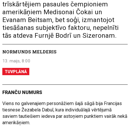
trīskārtējiem pasaules čempioniem
amerikāņiem Medisonai Čokai un
Evanam Beitsam, bet soģi, izmantojot
tiesāšanas subjektīvo faktoru, nepelnīti
tās atdeva Furnjē Bodrī un Sizeronam.
NORMUNDS MELDERIS
13. maijs, 8:00
TUVPLĀNĀ
FRANČU NUMURS
Viens no galvenajiem personāžiem šajā sāgā bija Francijas
tiesnese Žezabela Dabuī, kura individuālajā vērtējumā
saviem tautiešiem iedeva par astoņiem punktiem vairāk nekā
amerikāņiem.