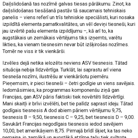
Daiļslidošanā tas nozīmē galvas tiesas pārākumu. Zinot, ka
daiļslidošanas tiesāšanā pastāv tā saucamais tehniskais
panelis – viens referī un trīs tehniskie speciālisti, kuri nosaka
izpildītā elementa pamatkvalitātes, un vēl deviņi tiesneši, kuri
jau izvērtē pašu elementa izpildījumu –, kā arī to, ka
augstākais un zemākais vērtējums tiks izņemts, varētu
likties, ka vienam tiesnesim nevar būt izšķirošas nozīmes.
Tomēr ne viss ir tik vienkārši.
Izvēles dejā netika ielozēts neviens ASV tiesnesis. Tātad
situācija nebija līdzvērtīga. Turklāt, lai saprastu arī viena
tiesneša nozīmi, ilustrēšu ar vienkāršotu piemēru.
Pieņemsim, ir pieci tiesneši – četri godīgie un viens savējais.
Iedomāsimies, ka programmas komponenšu ziņā gan
Francijas, gan ASV pāris faktiski tiek novērtēti līdzvērtīgi.
Mani skaitļi ir brīvi izvēlēti, bet tie palīdz saprast ideju. Tātad
godīgais tiesnesis A dod abiem pāriem vērtējumu 9,75,
tiesnesis B – 9,50, tiesnesis C – 9,25, bet tiesnesis D – 9,00.
Savukārt Francijas negodīgais tiesnesis iedod savējiem
10,00, bet amerikāņiem 8,75. Pirmajā brīdī šķiet, ka tas neko
nemaina, jo zemākā un augstākā atzīme taču tiek svītrota.