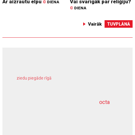
Ar aizrautu elpu
Vai svarīgāk par reliģiju?
©
DIENA
©
DIENA
Vairāk
TUVPLĀNĀ
ziedu piegāde rīgā
meliorācijas darbi
octa
dziļurbums
kravu apdrošināšana