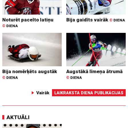
Noturēt pacelto latiņu
Bija gaidīts vairāk
©
DIENA
©
DIENA
Bija nomērķēts augstāk
Augstākā līmeņa ātrumā
©
DIENA
©
DIENA
Vairāk
LAIKRAKSTA DIENA PUBLIKĀCIJAS
AKTUĀLI