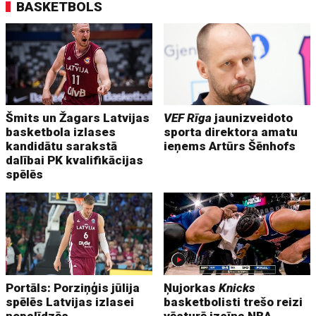
BASKETBOLS
Šmits un Žagars Latvijas
VEF Rīga
jaunizveidoto
basketbola izlases
sporta direktora amatu
kandidātu sarakstā
ieņems Artūrs Šēnhofs
dalībai PK kvalifikācijas
spēlēs
Portāls: Porziņģis jūlija
Ņujorkas
Knicks
spēlēs Latvijas izlasei
basketbolisti trešo reizi