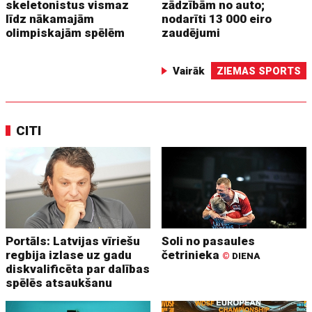
skeletonistus vismaz
zādzībām no auto;
līdz nākamajām
nodarīti 13 000 eiro
olimpiskajām spēlēm
zaudējumi
Vairāk
ZIEMAS SPORTS
CITI
Portāls: Latvijas vīriešu
Soli no pasaules
regbija izlase uz gadu
četrinieka
©
DIENA
diskvalificēta par dalības
spēlēs atsaukšanu