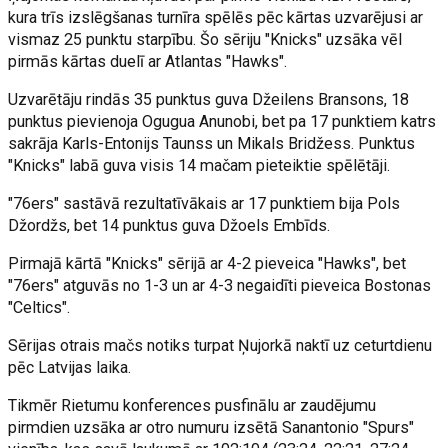
kura trīs izslēgšanas turnīra spēlēs pēc kārtas uzvarējusi ar
vismaz 25 punktu starpību. Šo sēriju "Knicks" uzsāka vēl
pirmās kārtas duelī ar Atlantas "Hawks".
Uzvarētāju rindās 35 punktus guva Džeilens Bransons, 18
punktus pievienoja Ogugua Anunobi, bet pa 17 punktiem katrs
sakrāja Karls-Entonijs Taunss un Mikals Bridžess. Punktus
"Knicks" labā guva visis 14 mačam pieteiktie spēlētāji.
"76ers" sastāvā rezultatīvākais ar 17 punktiem bija Pols
Džordžs, bet 14 punktus guva Džoels Embīds.
Pirmajā kārtā "Knicks" sērijā ar 4-2 pieveica "Hawks", bet
"76ers" atguvās no 1-3 un ar 4-3 negaidīti pieveica Bostonas
"Celtics".
Sērijas otrais mačs notiks turpat Ņujorkā naktī uz ceturtdienu
pēc Latvijas laika.
Tikmēr Rietumu konferences pusfinālu ar zaudējumu
pirmdien uzsāka ar otro numuru izsētā Sanantonio "Spurs"