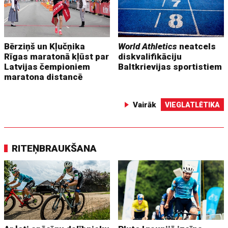
Bērziņš un Kļučņika
World Athletics
neatcels
Rīgas maratonā kļūst par
diskvalifikāciju
Latvijas čempioniem
Baltkrievijas sportistiem
maratona distancē
Vairāk
VIEGLATLĒTIKA
RITEŅBRAUKŠANA