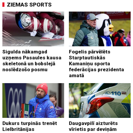
ZIEMAS SPORTS
Sigulda nākamgad
Fogelis pārvēlēts
uzņems Pasaules kausa
Starptautiskās
skeletonā un bobslejā
Kamaniņu sporta
noslēdzošo posmu
federācijas prezidenta
amatā
Dukurs turpinās trenēt
Daugavpilī aizturēts
Lielbritānijas
vīrietis par deviņām