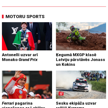
MOTORU SPORTS
Antonelli uzvar arī
Ķegumā MXGP klasē
Monako
Grand Prix
Latviju pārstāvēs Jonass
un Kokins
Ferrari
pagarina
Sesku ekipāža uzvar
vienošanos ar Leklēru
rallijā
Kurzeme