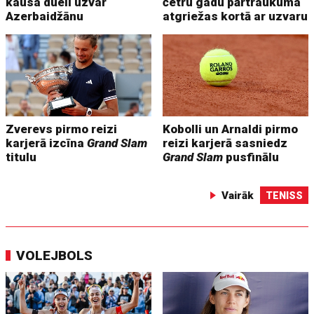
kausa duelī uzvar
četru gadu pārtraukuma
Azerbaidžānu
atgriežas kortā ar uzvaru
Zverevs pirmo reizi
Kobolli un Arnaldi pirmo
karjerā izcīna
Grand Slam
reizi karjerā sasniedz
titulu
Grand Slam
pusfinālu
Vairāk
TENISS
VOLEJBOLS