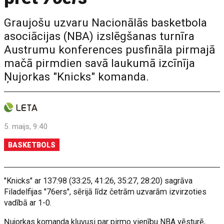
Graujošu uzvaru Nacionālās basketbola
asociācijas (NBA) izslēgšanas turnīra
Austrumu konferences pusfināla pirmajā
mačā pirmdien savā laukumā izcīnīja
Ņujorkas "Knicks" komanda.
5. maijs, 9:40
BASKETBOLS
"Knicks" ar 137:98 (33:25, 41:26, 35:27, 28:20) sagrāva
Filadelfijas "76ers", sērijā līdz četrām uzvarām izvirzoties
vadībā ar 1-0.
Ņujorkas komanda kļuvusi par pirmo vienību NBA vēsturē,