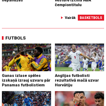
nepalīdzēs
vēsturē izcīna NBA
čempiontitulu
Vairāk
BASKETBOLS
FUTBOLS
Ganas izlase spēles
Anglijas futbolisti
izskaņā izrauj uzvaru pār
rezultatīvā mačā uzvar
Panamas futbolistiem
Horvātiju