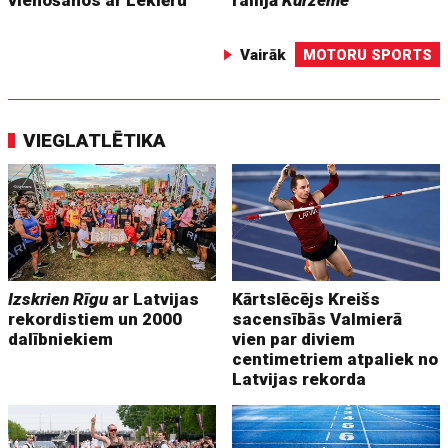
Vairāk
MOTORU SPORTS
VIEGLATLĒTIKA
Izskrien Rīgu
ar Latvijas
Kārtslēcējs Kreišs
rekordistiem un 2000
sacensībās Valmierā
dalībniekiem
vien par diviem
centimetriem atpaliek no
Latvijas rekorda