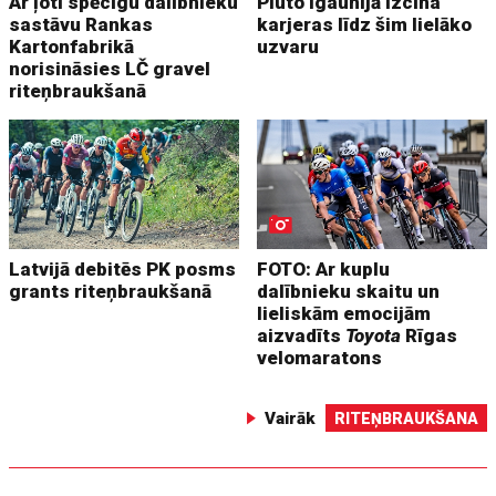
Ar ļoti spēcīgu dalībnieku
Pluto Igaunijā izcīna
sastāvu Rankas
karjeras līdz šim lielāko
Kartonfabrikā
uzvaru
norisināsies LČ gravel
riteņbraukšanā
Latvijā debitēs PK posms
FOTO: Ar kuplu
grants riteņbraukšanā
dalībnieku skaitu un
lieliskām emocijām
aizvadīts
Toyota
Rīgas
velomaratons
Vairāk
RITEŅBRAUKŠANA