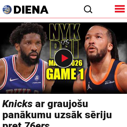
Knicks
ar graujošu
panākumu uzsāk sēriju
pret
76ers