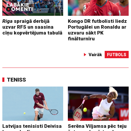
Riga
spraigā derbijā
Kongo DR futbolisti liedz
uzvar RFS un saasina
Portugālei un Ronaldu ar
cīņu kopvērtējuma tabulā
uzvaru sākt PK
finālturnīru
Vairāk
FUTBOLS
TENISS
Latvijas tenisisti Deivisa
Serēna Viljamsa pēc teju