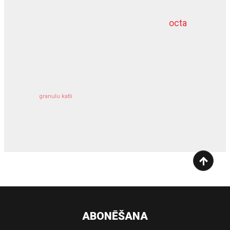
octa
dziļurbums
kravu apdrošināšana
granulu katli
siltumsūknis
ABONĒŠANA