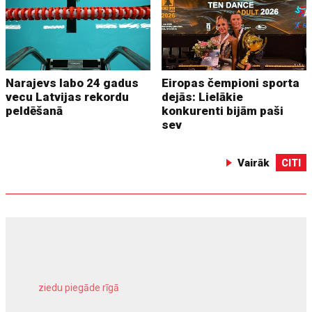
Narajevs labo 24 gadus
Eiropas čempioni sporta
vecu Latvijas rekordu
dejās: Lielākie
peldēšanā
konkurenti bijām paši
sev
Vairāk
CITI
ziedu piegāde rīgā
meliorācijas darbi