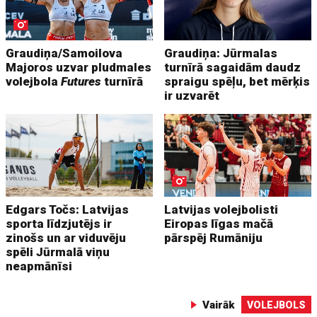
Graudiņa/Samoilova
Graudiņa: Jūrmalas
Majoros uzvar pludmales
turnīrā sagaidām daudz
volejbola
Futures
turnīrā
spraigu spēļu, bet mērķis
ir uzvarēt
Edgars Točs: Latvijas
Latvijas volejbolisti
sporta līdzjutējs ir
Eiropas līgas mačā
zinošs un ar viduvēju
pārspēj Rumāniju
spēli Jūrmalā viņu
neapmānīsi
Vairāk
VOLEJBOLS