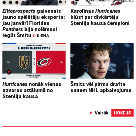
Eliteprospects
galvenais
Karolīnas
Hurricanes
jauno spēlētāju eksperts:
kļūst par divkārtēju
jau janvārī Floridas
Stenlija kausa čempioni
Panthers
bija nolēmusi
iegūt Šmitu
©
DIENA
Hurricanes
nonāk vienas
Šmits vēl pirms drafta
uzvaras attālumā no
saņem NHL apbalvojumu
Stenlija kausa
Vairāk
HOKEJS