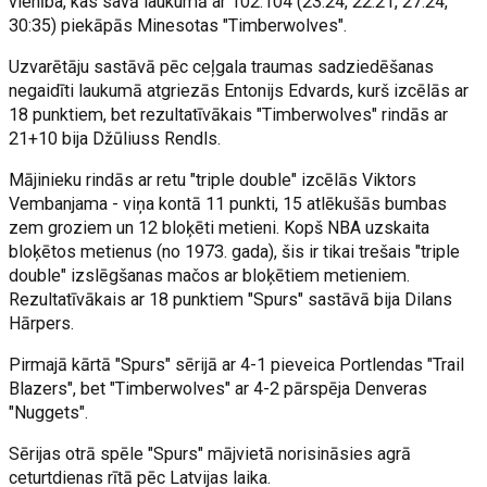
vienība, kas savā laukumā ar 102:104 (23:24, 22:21, 27:24,
30:35) piekāpās Minesotas "Timberwolves".
Uzvarētāju sastāvā pēc ceļgala traumas sadziedēšanas
negaidīti laukumā atgriezās Entonijs Edvards, kurš izcēlās ar
18 punktiem, bet rezultatīvākais "Timberwolves" rindās ar
21+10 bija Džūliuss Rendls.
Mājinieku rindās ar retu "triple double" izcēlās Viktors
Vembanjama - viņa kontā 11 punkti, 15 atlēkušās bumbas
zem groziem un 12 bloķēti metieni. Kopš NBA uzskaita
bloķētos metienus (no 1973. gada), šis ir tikai trešais "triple
double" izslēgšanas mačos ar bloķētiem metieniem.
Rezultatīvākais ar 18 punktiem "Spurs" sastāvā bija Dilans
Hārpers.
Pirmajā kārtā "Spurs" sērijā ar 4-1 pieveica Portlendas "Trail
Blazers", bet "Timberwolves" ar 4-2 pārspēja Denveras
"Nuggets".
Sērijas otrā spēle "Spurs" mājvietā norisināsies agrā
ceturtdienas rītā pēc Latvijas laika.