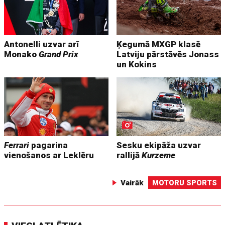
Antonelli uzvar arī
Ķegumā MXGP klasē
Monako
Grand Prix
Latviju pārstāvēs Jonass
un Kokins
Ferrari
pagarina
Sesku ekipāža uzvar
vienošanos ar Leklēru
rallijā
Kurzeme
Vairāk
MOTORU SPORTS