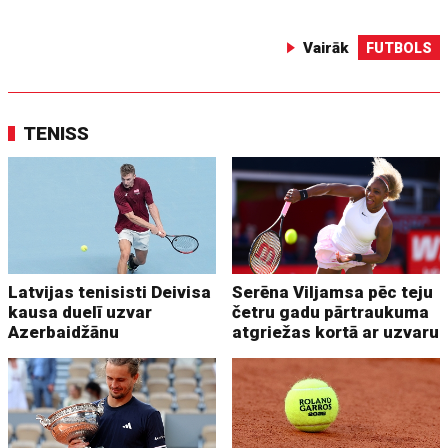
Vairāk
FUTBOLS
TENISS
Latvijas tenisisti Deivisa
Serēna Viljamsa pēc teju
kausa duelī uzvar
četru gadu pārtraukuma
Azerbaidžānu
atgriežas kortā ar uzvaru