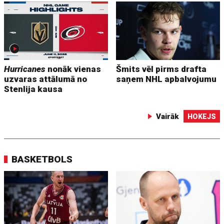
Hurricanes
nonāk vienas
Šmits vēl pirms drafta
uzvaras attālumā no
saņem NHL apbalvojumu
Stenlija kausa
Vairāk
HOKEJS
BASKETBOLS