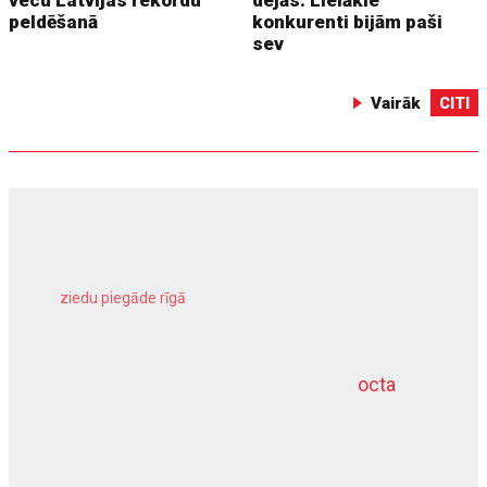
peldēšanā
konkurenti bijām paši
sev
Vairāk
CITI
ziedu piegāde rīgā
meliorācijas darbi
octa
dziļurbums
kravu apdrošināšana