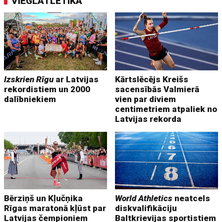
VIEGLATLĒTIKA
Izskrien Rīgu
ar Latvijas
Kārtslēcējs Kreišs
rekordistiem un 2000
sacensībās Valmierā
dalībniekiem
vien par diviem
centimetriem atpaliek no
Latvijas rekorda
Bērziņš un Kļučņika
World Athletics
neatcels
Rīgas maratonā kļūst par
diskvalifikāciju
Latvijas čempioniem
Baltkrievijas sportistiem