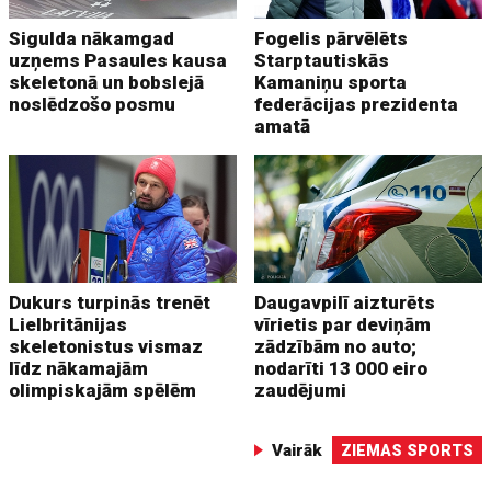
Sigulda nākamgad
Fogelis pārvēlēts
uzņems Pasaules kausa
Starptautiskās
skeletonā un bobslejā
Kamaniņu sporta
noslēdzošo posmu
federācijas prezidenta
amatā
Dukurs turpinās trenēt
Daugavpilī aizturēts
Lielbritānijas
vīrietis par deviņām
skeletonistus vismaz
zādzībām no auto;
līdz nākamajām
nodarīti 13 000 eiro
olimpiskajām spēlēm
zaudējumi
Vairāk
ZIEMAS SPORTS