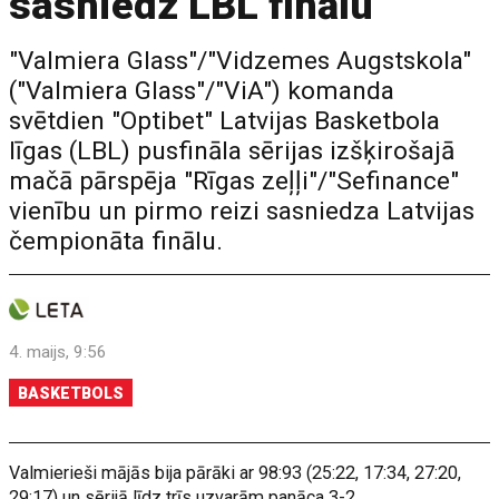
sasniedz LBL finālu
"Valmiera Glass"/"Vidzemes Augstskola"
("Valmiera Glass"/"ViA") komanda
svētdien "Optibet" Latvijas Basketbola
līgas (LBL) pusfināla sērijas izšķirošajā
mačā pārspēja "Rīgas zeļļi"/"Sefinance"
vienību un pirmo reizi sasniedza Latvijas
čempionāta finālu.
4. maijs, 9:56
BASKETBOLS
Valmierieši mājās bija pārāki ar 98:93 (25:22, 17:34, 27:20,
29:17) un sērijā līdz trīs uzvarām panāca 3-2.