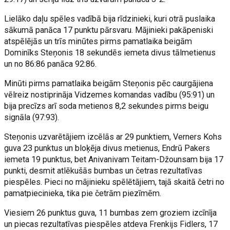
Lielāko daļu spēles vadībā bija rīdzinieki, kuri otrā puslaika
sākumā panāca 17 punktu pārsvaru. Mājinieki pakāpeniski
atspēlējās un trīs minūtes pirms pamatlaika beigām
Dominīks Steņonis 18 sekundēs iemeta divus tālmetienus
un no 86:86 panāca 92:86.
Minūti pirms pamatlaika beigām Steņonis pēc caurgājiena
vēlreiz nostiprināja Vidzemes komandas vadību (95:91) un
bija precīzs arī soda metienos 8,2 sekundes pirms beigu
signāla (97:93).
Steņonis uzvarētājiem izcēlās ar 29 punktiem, Verners Kohs
guva 23 punktus un bloķēja divus metienus, Endrū Pakers
iemeta 19 punktus, bet Anivanivam Teitam-Džounsam bija 17
punkti, desmit atlēkušās bumbas un četras rezultatīvas
piespēles. Pieci no mājinieku spēlētājiem, tajā skaitā četri no
pamatpiecinieka, tika pie četrām piezīmēm.
Viesiem 26 punktus guva, 11 bumbas zem groziem izcīnīja
un piecas rezultatīvas piespēles atdeva Frenkijs Fidlers, 17