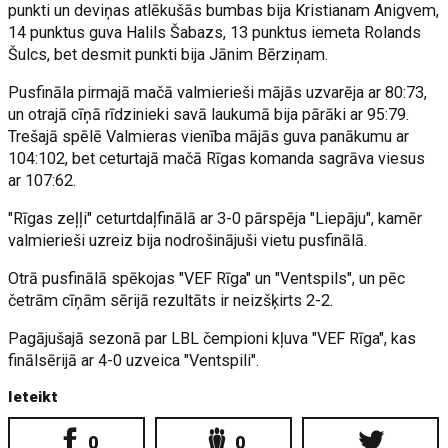
punkti un deviņas atlēkušās bumbas bija Kristianam Anigvem,
14 punktus guva Halils Šabazs, 13 punktus iemeta Rolands
Šulcs, bet desmit punkti bija Jānim Bērziņam.
Pusfināla pirmajā mačā valmierieši mājās uzvarēja ar 80:73,
un otrajā cīņā rīdzinieki savā laukumā bija pārāki ar 95:79.
Trešajā spēlē Valmieras vienība mājās guva panākumu ar
104:102, bet ceturtajā mačā Rīgas komanda sagrāva viesus
ar 107:62.
"Rīgas zeļļi" ceturtdaļfinālā ar 3-0 pārspēja "Liepāju", kamēr
valmierieši uzreiz bija nodrošinājuši vietu pusfinālā.
Otrā pusfinālā spēkojas "VEF Rīga" un "Ventspils", un pēc
četrām cīņām sērijā rezultāts ir neizšķirts 2-2.
Pagājušajā sezonā par LBL čempioni kļuva "VEF Rīga", kas
finālsērijā ar 4-0 uzveica "Ventspili".
Ieteikt
0
0