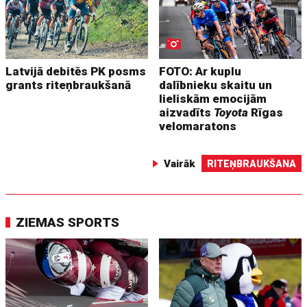
Latvijā debitēs PK posms
FOTO: Ar kuplu
grants riteņbraukšanā
dalībnieku skaitu un
lieliskām emocijām
aizvadīts
Toyota
Rīgas
velomaratons
Vairāk
RITEŅBRAUKŠANA
ZIEMAS SPORTS