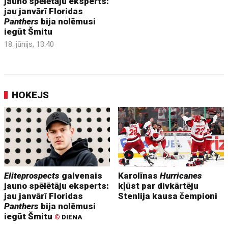
jauno spēlētāju eksperts:
jau janvārī Floridas
Panthers
bija nolēmusi
iegūt Šmitu
18. jūnijs, 13:40
HOKEJS
Eliteprospects
galvenais
Karolīnas
Hurricanes
jauno spēlētāju eksperts:
kļūst par divkārtēju
jau janvārī Floridas
Stenlija kausa čempioni
Panthers
bija nolēmusi
iegūt Šmitu
©
DIENA