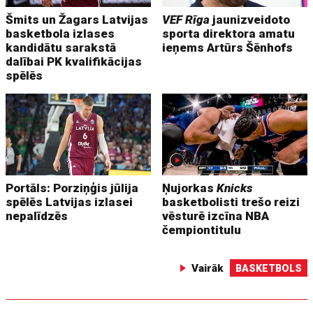
Šmits un Žagars Latvijas
VEF Rīga
jaunizveidoto
basketbola izlases
sporta direktora amatu
kandidātu sarakstā
ieņems Artūrs Šēnhofs
dalībai PK kvalifikācijas
spēlēs
Portāls: Porziņģis jūlija
Ņujorkas
Knicks
spēlēs Latvijas izlasei
basketbolisti trešo reizi
nepalīdzēs
vēsturē izcīna NBA
čempiontitulu
Vairāk
BASKETBOLS