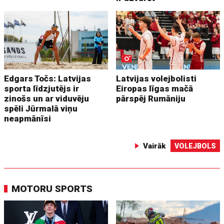
Edgars Točs: Latvijas
Latvijas volejbolisti
sporta līdzjutējs ir
Eiropas līgas mačā
zinošs un ar viduvēju
pārspēj Rumāniju
spēli Jūrmalā viņu
neapmānīsi
Vairāk
VOLEJBOLS
MOTORU SPORTS