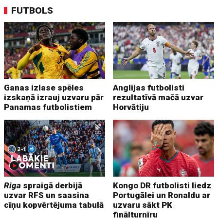
FUTBOLS
Ganas izlase spēles
Anglijas futbolisti
izskaņā izrauj uzvaru pār
rezultatīvā mačā uzvar
Panamas futbolistiem
Horvātiju
Riga
spraigā derbijā
Kongo DR futbolisti liedz
uzvar RFS un saasina
Portugālei un Ronaldu ar
cīņu kopvērtējuma tabulā
uzvaru sākt PK
finālturnīru