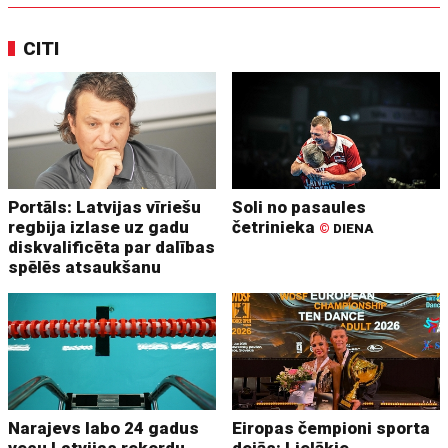
CITI
Portāls: Latvijas vīriešu
Soli no pasaules
regbija izlase uz gadu
četrinieka
©
DIENA
diskvalificēta par dalības
spēlēs atsaukšanu
Narajevs labo 24 gadus
Eiropas čempioni sporta
vecu Latvijas rekordu
dejās: Lielākie