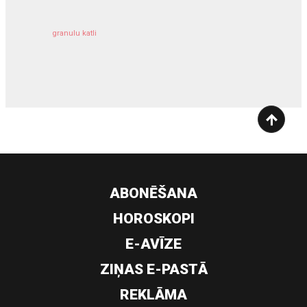
granulu katli
siltumsūknis
ABONĒŠANA
HOROSKOPI
E-AVĪZE
ZIŅAS E-PASTĀ
REKLĀMA