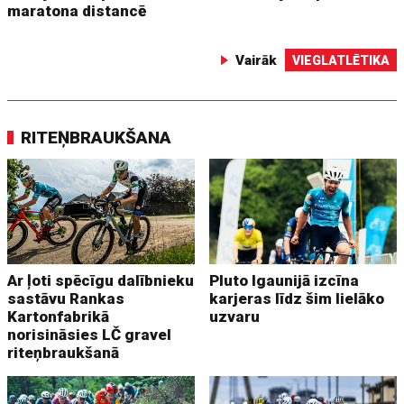
maratona distancē
Vairāk
VIEGLATLĒTIKA
RITEŅBRAUKŠANA
Ar ļoti spēcīgu dalībnieku
Pluto Igaunijā izcīna
sastāvu Rankas
karjeras līdz šim lielāko
Kartonfabrikā
uzvaru
norisināsies LČ gravel
riteņbraukšanā