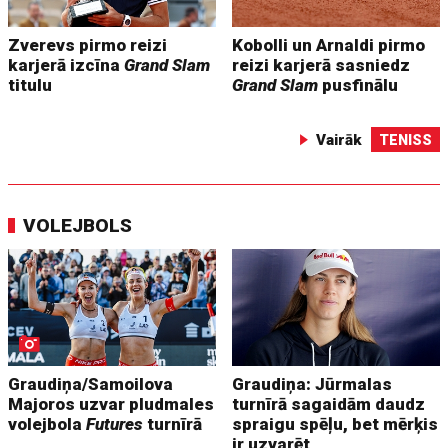
Zverevs pirmo reizi
Kobolli un Arnaldi pirmo
karjerā izcīna
Grand Slam
reizi karjerā sasniedz
titulu
Grand Slam
pusfinālu
Vairāk
TENISS
VOLEJBOLS
Graudiņa/Samoilova
Graudiņa: Jūrmalas
Majoros uzvar pludmales
turnīrā sagaidām daudz
volejbola
Futures
turnīrā
spraigu spēļu, bet mērķis
ir uzvarēt