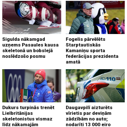
Sigulda nākamgad
Fogelis pārvēlēts
uzņems Pasaules kausa
Starptautiskās
skeletonā un bobslejā
Kamaniņu sporta
noslēdzošo posmu
federācijas prezidenta
amatā
Dukurs turpinās trenēt
Daugavpilī aizturēts
Lielbritānijas
vīrietis par deviņām
skeletonistus vismaz
zādzībām no auto;
līdz nākamajām
nodarīti 13 000 eiro