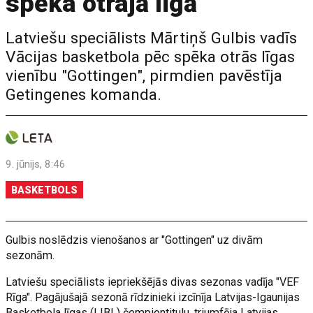
spēka otrajā līgā
Latviešu speciālists Mārtiņš Gulbis vadīs
Vācijas basketbola pēc spēka otrās līgas
vienību "Gottingen", pirmdien pavēstīja
Getingenes komanda.
9. jūnijs, 8:46
BASKETBOLS
Gulbis noslēdzis vienošanos ar "Gottingen" uz divām
sezonām.
Latviešu speciālists iepriekšējās divas sezonas vadīja "VEF
Rīga". Pagājušajā sezonā rīdzinieki izcīnīja Latvijas-Igaunijas
Basketbola līgas (LIBL) čempiontitulu, triumfēja Latvijas