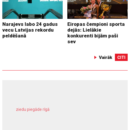
Narajevs labo 24 gadus
Eiropas čempioni sporta
vecu Latvijas rekordu
dejās: Lielākie
peldēšanā
konkurenti bijām paši
sev
Vairāk
CITI
ziedu piegāde rīgā
meliorācijas darbi