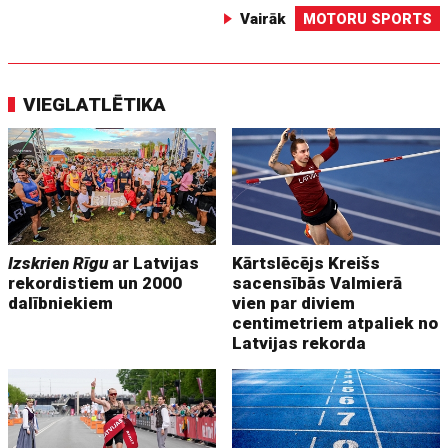
Vairāk
MOTORU SPORTS
VIEGLATLĒTIKA
Izskrien Rīgu
ar Latvijas
Kārtslēcējs Kreišs
rekordistiem un 2000
sacensībās Valmierā
dalībniekiem
vien par diviem
centimetriem atpaliek no
Latvijas rekorda