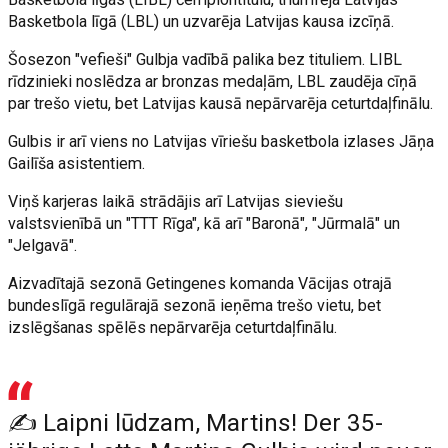
Basketbola līgā (LBL) un uzvarēja Latvijas kausa izcīņā.
Šosezon "vefieši" Gulbja vadībā palika bez tituliem. LIBL
rīdzinieki noslēdza ar bronzas medaļām, LBL zaudēja cīņā
par trešo vietu, bet Latvijas kausā nepārvarēja ceturtdaļfinālu.
Gulbis ir arī viens no Latvijas vīriešu basketbola izlases Jāņa
Gailīša asistentiem.
Viņš karjeras laikā strādājis arī Latvijas sieviešu
valstsvienībā un "TTT Rīga", kā arī "Baronā", "Jūrmalā" un
"Jelgavā".
Aizvadītajā sezonā Getingenes komanda Vācijas otrajā
bundeslīgā regulārajā sezonā ieņēma trešo vietu, bet
izslēgšanas spēlēs nepārvarēja ceturtdaļfinālu.
✍️ Laipni lūdzam, Martins! Der 35-