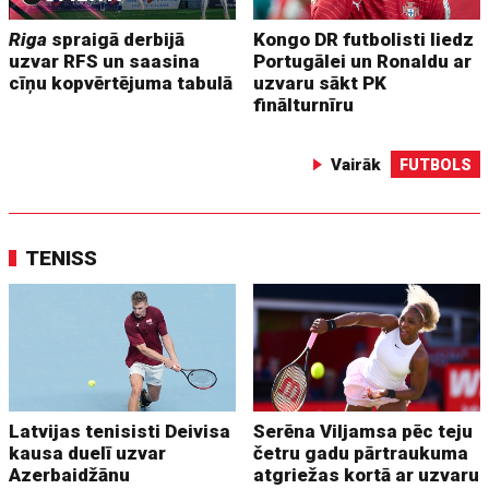
Riga
spraigā derbijā
Kongo DR futbolisti liedz
uzvar RFS un saasina
Portugālei un Ronaldu ar
cīņu kopvērtējuma tabulā
uzvaru sākt PK
finālturnīru
Vairāk
FUTBOLS
TENISS
Latvijas tenisisti Deivisa
Serēna Viljamsa pēc teju
kausa duelī uzvar
četru gadu pārtraukuma
Azerbaidžānu
atgriežas kortā ar uzvaru