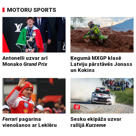
MOTORU SPORTS
Antonelli uzvar arī
Ķegumā MXGP klasē
Monako
Grand Prix
Latviju pārstāvēs Jonass
un Kokins
Ferrari
pagarina
Sesku ekipāža uzvar
vienošanos ar Leklēru
rallijā
Kurzeme