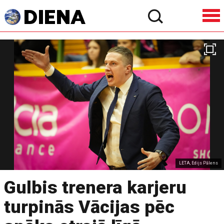
LETA, Edijs Pālens
Gulbis trenera karjeru
turpinās Vācijas pēc