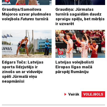
Graudiņa/Samoilova
Graudiņa: Jūrmalas
Majoros uzvar pludmales
turnīrā sagaidām daudz
volejbola
Futures
turnīrā
spraigu spēļu, bet mērķis
ir uzvarēt
Edgars Točs: Latvijas
Latvijas volejbolisti
sporta līdzjutējs ir
Eiropas līgas mačā
zinošs un ar viduvēju
pārspēj Rumāniju
spēli Jūrmalā viņu
neapmānīsi
Vairāk
VOLEJBOLS