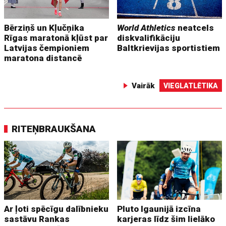
Bērziņš un Kļučņika
World Athletics
neatcels
Rīgas maratonā kļūst par
diskvalifikāciju
Latvijas čempioniem
Baltkrievijas sportistiem
maratona distancē
Vairāk
VIEGLATLĒTIKA
RITEŅBRAUKŠANA
Ar ļoti spēcīgu dalībnieku
Pluto Igaunijā izcīna
sastāvu Rankas
karjeras līdz šim lielāko