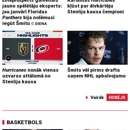
jauno spēlētāju eksperts:
kļūst par divkārtēju
jau janvārī Floridas
Stenlija kausa čempioni
Panthers
bija nolēmusi
iegūt Šmitu
©
DIENA
Hurricanes
nonāk vienas
Šmits vēl pirms drafta
uzvaras attālumā no
saņem NHL apbalvojumu
Stenlija kausa
Vairāk
HOKEJS
BASKETBOLS