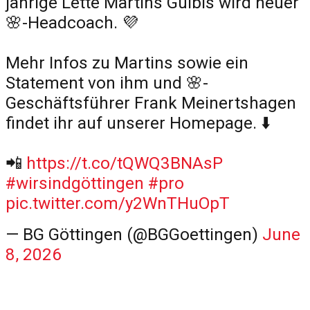
jährige Lette Martins Gulbis wird neuer
🌸-Headcoach. 💜
Mehr Infos zu Martins sowie ein
Statement von ihm und 🌸-
Geschäftsführer Frank Meinertshagen
findet ihr auf unserer Homepage. ⬇️
📲
https://t.co/tQWQ3BNAsP
#wirsindgöttingen
#pro
pic.twitter.com/y2WnTHuOpT
— BG Göttingen (@BGGoettingen)
June
8, 2026