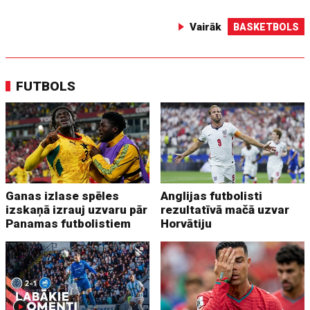
Vairāk
BASKETBOLS
FUTBOLS
Ganas izlase spēles
Anglijas futbolisti
izskaņā izrauj uzvaru pār
rezultatīvā mačā uzvar
Panamas futbolistiem
Horvātiju