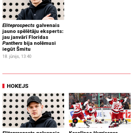
Eliteprospects
galvenais
jauno spēlētāju eksperts:
jau janvārī Floridas
Panthers
bija nolēmusi
iegūt Šmitu
18. jūnijs, 13:40
HOKEJS
Eliteprospects
galvenais
Karolīnas
Hurricanes