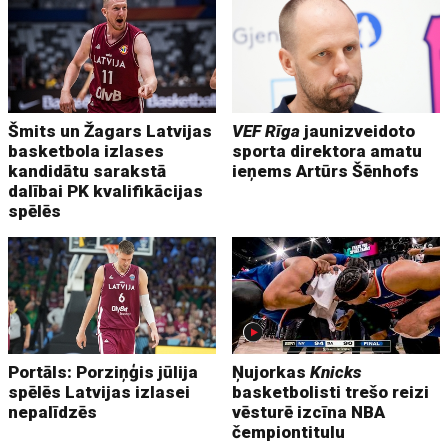
Šmits un Žagars Latvijas
VEF Rīga
jaunizveidoto
basketbola izlases
sporta direktora amatu
kandidātu sarakstā
ieņems Artūrs Šēnhofs
dalībai PK kvalifikācijas
spēlēs
Portāls: Porziņģis jūlija
Ņujorkas
Knicks
spēlēs Latvijas izlasei
basketbolisti trešo reizi
nepalīdzēs
vēsturē izcīna NBA
čempiontitulu