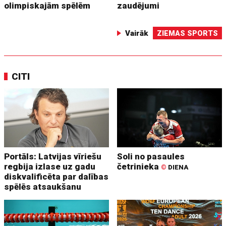
olimpiskajām spēlēm
zaudējumi
Vairāk
ZIEMAS SPORTS
CITI
Portāls: Latvijas vīriešu
Soli no pasaules
regbija izlase uz gadu
četrinieka
©
DIENA
diskvalificēta par dalības
spēlēs atsaukšanu