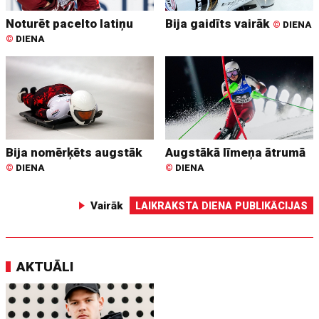
Noturēt pacelto latiņu
Bija gaidīts vairāk
©
DIENA
©
DIENA
Bija nomērķēts augstāk
Augstākā līmeņa ātrumā
©
DIENA
©
DIENA
Vairāk
LAIKRAKSTA DIENA PUBLIKĀCIJAS
AKTUĀLI