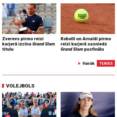
Zverevs pirmo reizi
Kobolli un Arnaldi pirmo
karjerā izcīna
Grand Slam
reizi karjerā sasniedz
titulu
Grand Slam
pusfinālu
Vairāk
TENISS
VOLEJBOLS