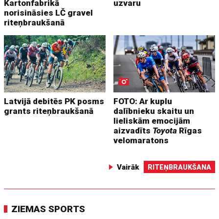
Kartonfabrikā
uzvaru
norisināsies LČ gravel
riteņbraukšanā
Latvijā debitēs PK posms
FOTO: Ar kuplu
grants riteņbraukšanā
dalībnieku skaitu un
lieliskām emocijām
aizvadīts
Toyota
Rīgas
velomaratons
Vairāk
RITEŅBRAUKŠANA
ZIEMAS SPORTS