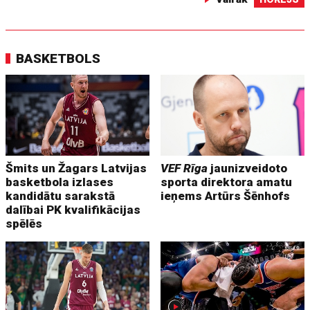
BASKETBOLS
Šmits un Žagars Latvijas
VEF Rīga
jaunizveidoto
basketbola izlases
sporta direktora amatu
kandidātu sarakstā
ieņems Artūrs Šēnhofs
dalībai PK kvalifikācijas
spēlēs