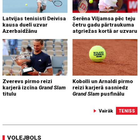
Latvijas tenisisti Deivisa
Serēna Viljamsa pēc teju
kausa duelī uzvar
četru gadu pārtraukuma
Azerbaidžānu
atgriežas kortā ar uzvaru
Zverevs pirmo reizi
Kobolli un Arnaldi pirmo
karjerā izcīna
Grand Slam
reizi karjerā sasniedz
titulu
Grand Slam
pusfinālu
Vairāk
TENISS
VOLEJBOLS