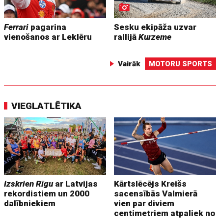
Ferrari
pagarina
Sesku ekipāža uzvar
vienošanos ar Leklēru
rallijā
Kurzeme
Vairāk
MOTORU SPORTS
VIEGLATLĒTIKA
Izskrien Rīgu
ar Latvijas
Kārtslēcējs Kreišs
rekordistiem un 2000
sacensībās Valmierā
dalībniekiem
vien par diviem
centimetriem atpaliek no