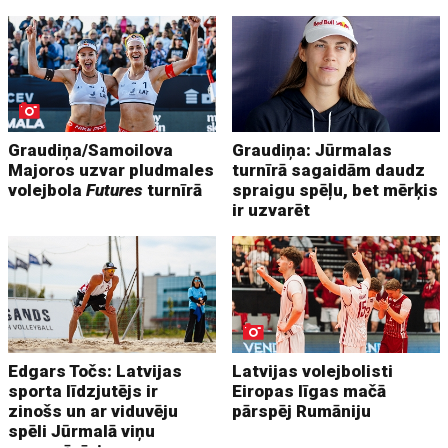
Graudiņa/Samoilova
Graudiņa: Jūrmalas
Majoros uzvar pludmales
turnīrā sagaidām daudz
volejbola
Futures
turnīrā
spraigu spēļu, bet mērķis
ir uzvarēt
Edgars Točs: Latvijas
Latvijas volejbolisti
sporta līdzjutējs ir
Eiropas līgas mačā
zinošs un ar viduvēju
pārspēj Rumāniju
spēli Jūrmalā viņu