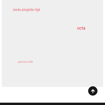
ziedu piegāde rīgā
meliorācijas darbi
octa
dziļurbums
kravu apdrošināšana
granulu katli
siltumsūknis