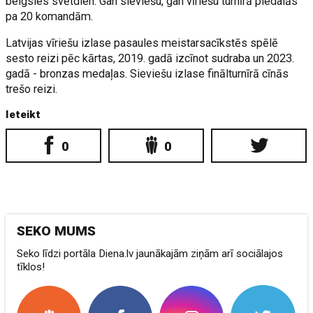
beigsies svētdien. Gan sieviešu, gan vīriešu turnīrā piedalās
pa 20 komandām.
Latvijas vīriešu izlase pasaules meistarsacīkstēs spēlē
sesto reizi pēc kārtas, 2019. gadā izcīnot sudraba un 2023.
gadā - bronzas medaļas. Sieviešu izlase finālturnīrā cīnās
trešo reizi.
Ieteikt
0
0
SEKO MUMS
Seko līdzi portāla Diena.lv jaunākajām ziņām arī sociālajos
tīklos!