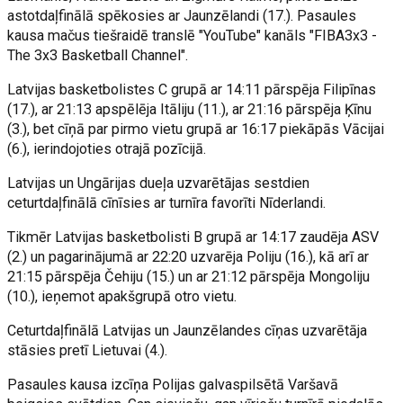
astotdaļfinālā spēkosies ar Jaunzēlandi (17.). Pasaules
kausa mačus tiešraidē translē "YouTube" kanāls "FIBA3x3 -
The 3x3 Basketball Channel".
Latvijas basketbolistes C grupā ar 14:11 pārspēja Filipīnas
(17.), ar 21:13 apspēlēja Itāliju (11.), ar 21:16 pārspēja Ķīnu
(3.), bet cīņā par pirmo vietu grupā ar 16:17 piekāpās Vācijai
(6.), ierindojoties otrajā pozīcijā.
Latvijas un Ungārijas dueļa uzvarētājas sestdien
ceturtdaļfinālā cīnīsies ar turnīra favorīti Nīderlandi.
Tikmēr Latvijas basketbolisti B grupā ar 14:17 zaudēja ASV
(2.) un pagarinājumā ar 22:20 uzvarēja Poliju (16.), kā arī ar
21:15 pārspēja Čehiju (15.) un ar 21:12 pārspēja Mongoliju
(10.), ieņemot apakšgrupā otro vietu.
Ceturtdaļfinālā Latvijas un Jaunzēlandes cīņas uzvarētāja
stāsies pretī Lietuvai (4.).
Pasaules kausa izcīņa Polijas galvaspilsētā Varšavā