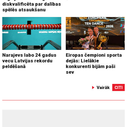
diskvalificēta par dalības
spēlēs atsaukšanu
Narajevs labo 24 gadus
Eiropas čempioni sporta
vecu Latvijas rekordu
dejās: Lielākie
peldēšanā
konkurenti bijām paši
sev
Vairāk
CITI