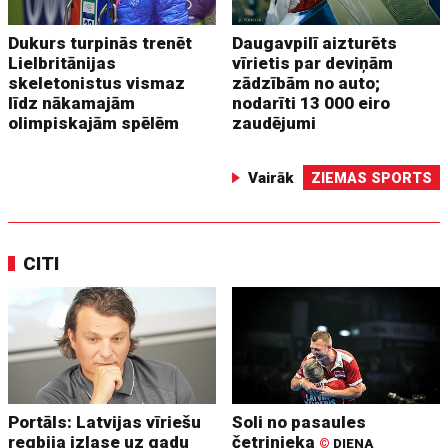
Dukurs turpinās trenēt
Daugavpilī aizturēts
Lielbritānijas
vīrietis par deviņām
skeletonistus vismaz
zādzībām no auto;
līdz nākamajām
nodarīti 13 000 eiro
olimpiskajām spēlēm
zaudējumi
Vairāk
ZIEMAS SPORTS
CITI
Portāls: Latvijas vīriešu
Soli no pasaules
regbija izlase uz gadu
četrinieka
©
DIENA