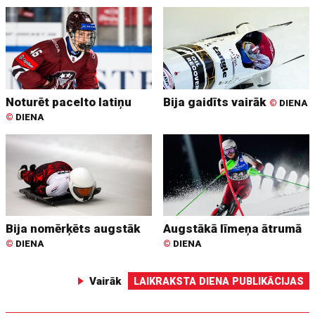
Noturēt pacelto latiņu
Bija gaidīts vairāk
©
DIENA
©
DIENA
Bija nomērķēts augstāk
Augstākā līmeņa ātrumā
©
DIENA
©
DIENA
Vairāk
LAIKRAKSTA DIENA PUBLIKĀCIJAS