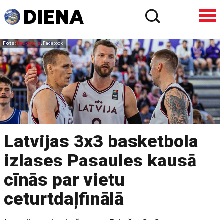
Foto
:
Basketbols
, Facebook
Latvijas 3x3 basketbola
izlases Pasaules kausā
cīnās par vietu
ceturtdaļfinālā