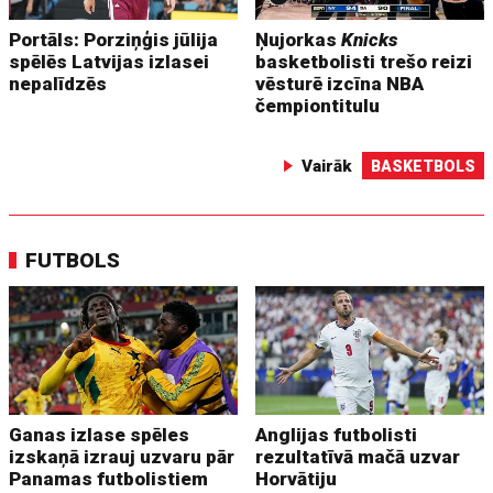
Portāls: Porziņģis jūlija
Ņujorkas
Knicks
spēlēs Latvijas izlasei
basketbolisti trešo reizi
nepalīdzēs
vēsturē izcīna NBA
čempiontitulu
Vairāk
BASKETBOLS
FUTBOLS
Ganas izlase spēles
Anglijas futbolisti
izskaņā izrauj uzvaru pār
rezultatīvā mačā uzvar
Panamas futbolistiem
Horvātiju