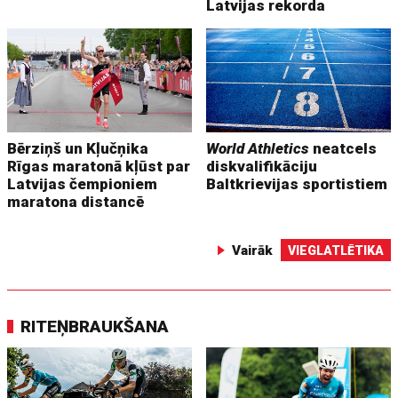
Latvijas rekorda
Bērziņš un Kļučņika
World Athletics
neatcels
Rīgas maratonā kļūst par
diskvalifikāciju
Latvijas čempioniem
Baltkrievijas sportistiem
maratona distancē
Vairāk
VIEGLATLĒTIKA
RITEŅBRAUKŠANA