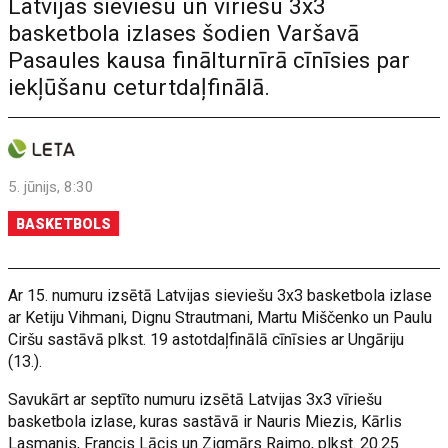
Latvijas sieviešu un vīriešu 3x3
basketbola izlases šodien Varšavā
Pasaules kausa finālturnīrā cīnīsies par
iekļūšanu ceturtdaļfinālā.
5. jūnijs, 8:30
BASKETBOLS
Ar 15. numuru izsētā Latvijas sieviešu 3x3 basketbola izlase
ar Ketiju Vihmani, Dignu Strautmani, Martu Miščenko un Paulu
Ciršu sastāvā plkst. 19 astotdaļfinālā cīnīsies ar Ungāriju
(13.).
Savukārt ar septīto numuru izsētā Latvijas 3x3 vīriešu
basketbola izlase, kuras sastāvā ir Nauris Miezis, Kārlis
Lasmanis, Francis Lācis un Zigmārs Raimo, plkst. 20.25