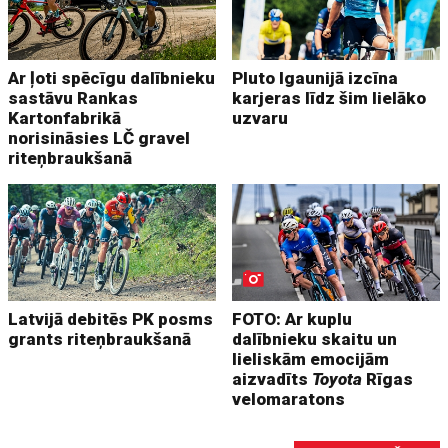
Ar ļoti spēcīgu dalībnieku
Pluto Igaunijā izcīna
sastāvu Rankas
karjeras līdz šim lielāko
Kartonfabrikā
uzvaru
norisināsies LČ gravel
riteņbraukšanā
Latvijā debitēs PK posms
FOTO: Ar kuplu
grants riteņbraukšanā
dalībnieku skaitu un
lieliskām emocijām
aizvadīts
Toyota
Rīgas
velomaratons