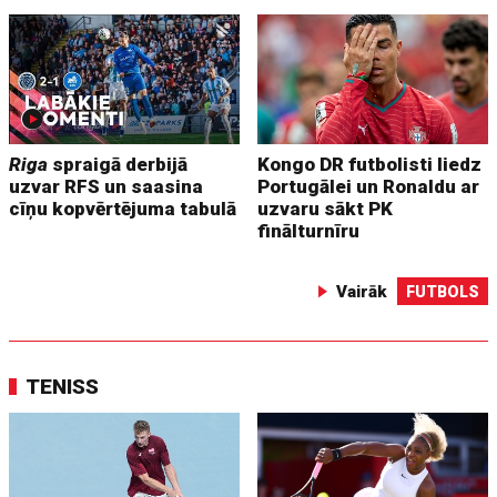
Riga
spraigā derbijā
Kongo DR futbolisti liedz
uzvar RFS un saasina
Portugālei un Ronaldu ar
cīņu kopvērtējuma tabulā
uzvaru sākt PK
finālturnīru
Vairāk
FUTBOLS
TENISS