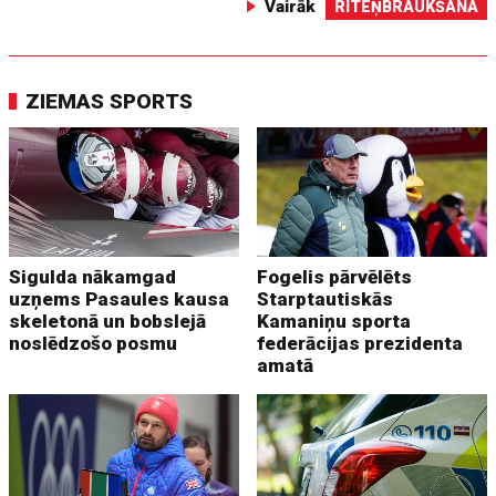
Vairāk
RITEŅBRAUKŠANA
ZIEMAS SPORTS
Sigulda nākamgad
Fogelis pārvēlēts
uzņems Pasaules kausa
Starptautiskās
skeletonā un bobslejā
Kamaniņu sporta
noslēdzošo posmu
federācijas prezidenta
amatā