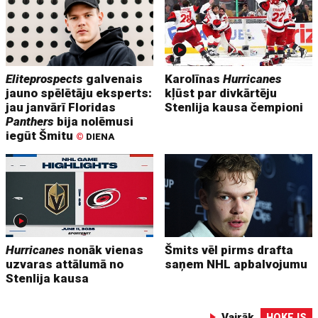
Eliteprospects
galvenais
Karolīnas
Hurricanes
jauno spēlētāju eksperts:
kļūst par divkārtēju
jau janvārī Floridas
Stenlija kausa čempioni
Panthers
bija nolēmusi
iegūt Šmitu
©
DIENA
Hurricanes
nonāk vienas
Šmits vēl pirms drafta
uzvaras attālumā no
saņem NHL apbalvojumu
Stenlija kausa
Vairāk
HOKEJS