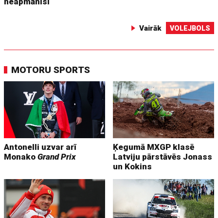
neapmānīsi
Vairāk
VOLEJBOLS
MOTORU SPORTS
Antonelli uzvar arī
Ķegumā MXGP klasē
Monako
Grand Prix
Latviju pārstāvēs Jonass
un Kokins