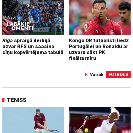
Riga
spraigā derbijā
Kongo DR futbolisti liedz
uzvar RFS un saasina
Portugālei un Ronaldu ar
cīņu kopvērtējuma tabulā
uzvaru sākt PK
finālturnīru
Vairāk
FUTBOLS
TENISS