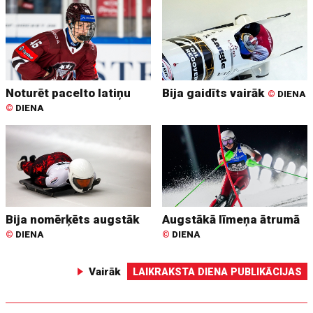
Noturēt pacelto latiņu
Bija gaidīts vairāk
©
DIENA
©
DIENA
Bija nomērķēts augstāk
Augstākā līmeņa ātrumā
©
DIENA
©
DIENA
Vairāk
LAIKRAKSTA DIENA PUBLIKĀCIJAS