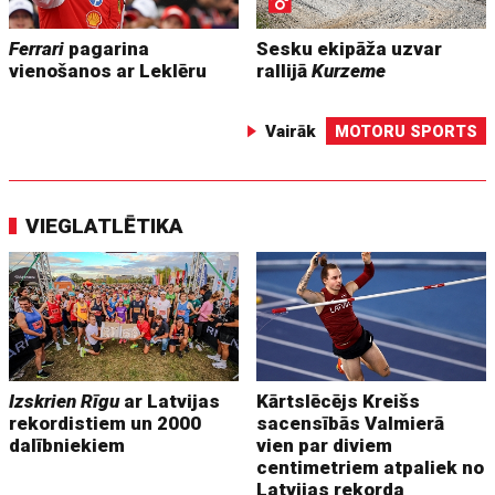
Ferrari
pagarina
Sesku ekipāža uzvar
vienošanos ar Leklēru
rallijā
Kurzeme
Vairāk
MOTORU SPORTS
VIEGLATLĒTIKA
Izskrien Rīgu
ar Latvijas
Kārtslēcējs Kreišs
rekordistiem un 2000
sacensībās Valmierā
dalībniekiem
vien par diviem
centimetriem atpaliek no
Latvijas rekorda