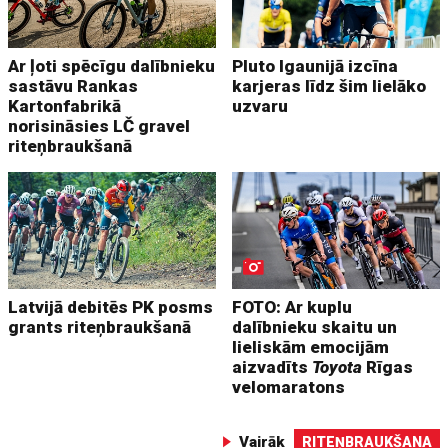
Ar ļoti spēcīgu dalībnieku
Pluto Igaunijā izcīna
sastāvu Rankas
karjeras līdz šim lielāko
Kartonfabrikā
uzvaru
norisināsies LČ gravel
riteņbraukšanā
Latvijā debitēs PK posms
FOTO: Ar kuplu
grants riteņbraukšanā
dalībnieku skaitu un
lieliskām emocijām
aizvadīts
Toyota
Rīgas
velomaratons
Vairāk
RITEŅBRAUKŠANA