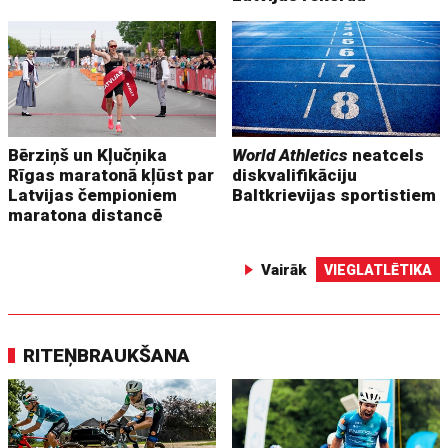
Bērziņš un Kļučņika
World Athletics
neatcels
Rīgas maratonā kļūst par
diskvalifikāciju
Latvijas čempioniem
Baltkrievijas sportistiem
maratona distancē
Vairāk
VIEGLATLĒTIKA
RITEŅBRAUKŠANA