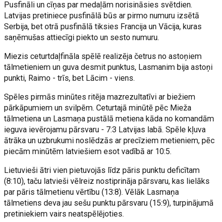
Pusfināli un cīņas par medaļām norisināsies svētdien.
Latvijas pretiniece pusfinālā būs ar pirmo numuru izsētā
Serbija, bet otrā pusfinālā tiksies Francija un Vācija, kuras
saņēmušas attiecīgi piekto un sesto numuru.
Miezis ceturtdaļfināla spēlē realizēja četrus no astoņiem
tālmetieniem un guva desmit punktus, Lasmanim bija astoņi
punkti, Raimo - trīs, bet Lācim - viens.
Spēles pirmās minūtes ritēja mazrezultatīvi ar biežiem
pārkāpumiem un svilpēm. Ceturtajā minūtē pēc Mieža
tālmetiena un Lasmaņa pustālā metiena kāda no komandām
ieguva ievērojamu pārsvaru - 7:3 Latvijas labā. Spēle kļuva
ātrāka un uzbrukumi noslēdzās ar precīziem metieniem, pēc
piecām minūtēm latviešiem esot vadībā ar 10:5.
Lietuvieši ātri vien pietuvojās līdz pāris punktu deficītam
(8:10), taču latvieši vēlreiz nostiprināja pārsvaru, kas lielāks
par pāris tālmetienu vērtību (13:8). Vēlāk Lasmaņa
tālmetiens deva jau sešu punktu pārsvaru (15:9), turpinājumā
pretiniekiem vairs neatspēlējoties.