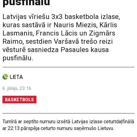
pusfinālu
Latvijas vīriešu 3x3 basketbola izlase,
kuras sastāvā ir Nauris Miezis, Kārlis
Lasmanis, Francis Lācis un Zigmārs
Raimo, sestdien Varšavā trešo reizi
vēsturē sasniedza Pasaules kausa
pusfinālu.
6. jūnijs, 23:16
BASKETBOLS
Turnīrā ar septīto numuru izsētā Latvijas izlase ceturtdaļfinālā
ar 22:13 pārspēja ceturto numuru saņēmušo Lietuvu.