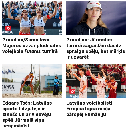
Graudiņa/Samoilova
Graudiņa: Jūrmalas
Majoros uzvar pludmales
turnīrā sagaidām daudz
volejbola
Futures
turnīrā
spraigu spēļu, bet mērķis
ir uzvarēt
Edgars Točs: Latvijas
Latvijas volejbolisti
sporta līdzjutējs ir
Eiropas līgas mačā
zinošs un ar viduvēju
pārspēj Rumāniju
spēli Jūrmalā viņu
neapmānīsi