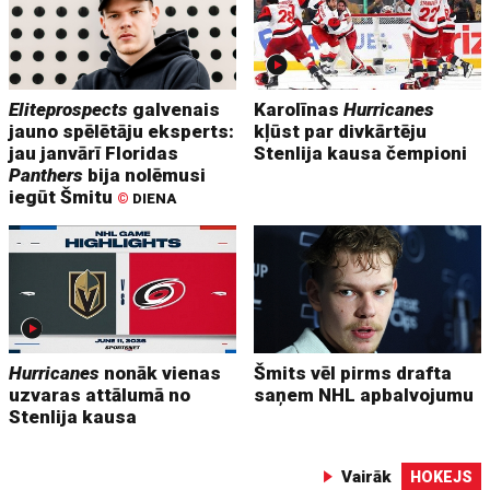
Eliteprospects
galvenais
Karolīnas
Hurricanes
jauno spēlētāju eksperts:
kļūst par divkārtēju
jau janvārī Floridas
Stenlija kausa čempioni
Panthers
bija nolēmusi
iegūt Šmitu
©
DIENA
Hurricanes
nonāk vienas
Šmits vēl pirms drafta
uzvaras attālumā no
saņem NHL apbalvojumu
Stenlija kausa
Vairāk
HOKEJS