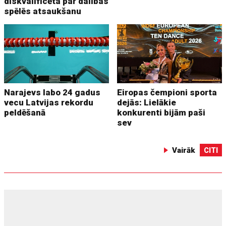
diskvalificēta par dalības
spēlēs atsaukšanu
Narajevs labo 24 gadus
Eiropas čempioni sporta
vecu Latvijas rekordu
dejās: Lielākie
peldēšanā
konkurenti bijām paši
sev
Vairāk
CITI