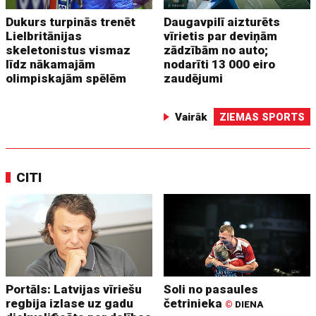
Dukurs turpinās trenēt
Daugavpilī aizturēts
Lielbritānijas
vīrietis par deviņām
skeletonistus vismaz
zādzībām no auto;
līdz nākamajām
nodarīti 13 000 eiro
olimpiskajām spēlēm
zaudējumi
Vairāk
ZIEMAS SPORTS
CITI
Portāls: Latvijas vīriešu
Soli no pasaules
regbija izlase uz gadu
četrinieka
©
DIENA