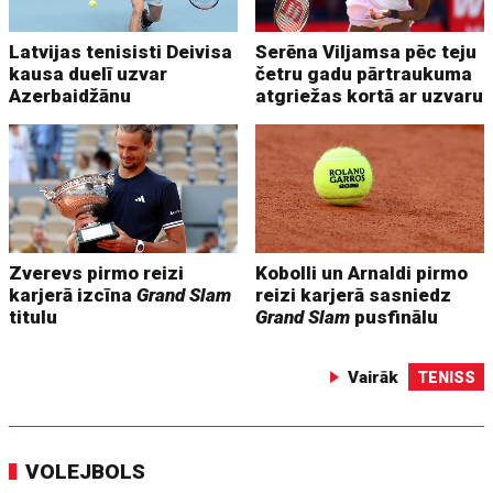
Latvijas tenisisti Deivisa
Serēna Viljamsa pēc teju
kausa duelī uzvar
četru gadu pārtraukuma
Azerbaidžānu
atgriežas kortā ar uzvaru
Zverevs pirmo reizi
Kobolli un Arnaldi pirmo
karjerā izcīna
Grand Slam
reizi karjerā sasniedz
titulu
Grand Slam
pusfinālu
Vairāk
TENISS
VOLEJBOLS