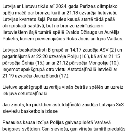
Latvija ar Lietuvu tikās arī 2024. gada Parīzes olimpisko
spēļu mačā par bronzu, kurā ar 21:18 uzvarēja lietuvieši.
Latvijas kvartets šajā Pasaules kausā startē tādā pašā
olimpiskajā sastāvā, bet no bronzu izcīnījušajiem
lietuviešiem šajā turnīrā spēlē Ēvalds Džiaugs un Aurēlijs
Pukelis, kuriem pievienojušies Roks Jocis un Igns Vaitkus.
Latvijas basketbolisti B grupā ar 14:17 zaudēja ASV (2.) un
pagarinājumā ar 22:20 uzvarēja Poliju (16.), kā arī ar 21:15
pārspēja Čehiju (15.) un ar 21:12 pārspēja Mongoliju (10.),
ieņemot apakšgrupā otro vietu. Astotdaļfinālā latvieši ar
21:19 uzvarēja Jaunzēlandi (17.).
Lietuva apakšgrupā uzvarēja visās četrās spēlēs un uzreiz
iekļuva ceturtdaļfinālā.
Jau ziņots, ka piektdien astotdaļfinālā zaudēja Latvijas 3x3
sieviešu basketbola izlase.
Pasaules kausa izcīņa Polijas galvaspilsētā Varšavā
beigsies svētdien. Gan sieviešu, gan vīriešu turnīrā piedalās