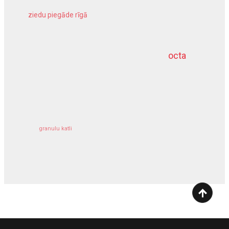
ziedu piegāde rīgā
meliorācijas darbi
octa
dziļurbums
kravu apdrošināšana
granulu katli
siltumsūknis