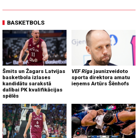
BASKETBOLS
Šmits un Žagars Latvijas
VEF Rīga
jaunizveidoto
basketbola izlases
sporta direktora amatu
kandidātu sarakstā
ieņems Artūrs Šēnhofs
dalībai PK kvalifikācijas
spēlēs