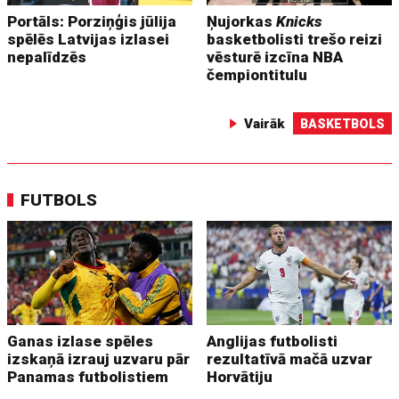
Portāls: Porziņģis jūlija
Ņujorkas
Knicks
spēlēs Latvijas izlasei
basketbolisti trešo reizi
nepalīdzēs
vēsturē izcīna NBA
čempiontitulu
Vairāk
BASKETBOLS
FUTBOLS
Ganas izlase spēles
Anglijas futbolisti
izskaņā izrauj uzvaru pār
rezultatīvā mačā uzvar
Panamas futbolistiem
Horvātiju