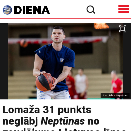
Klaipēdas Neptūnas
Lomaža 31 punkts
neglābj
Neptūnas
no