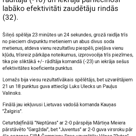
labāko efektivitāti zaudētāju rindās
(32).
Šiliņš spēlēja 23 minūtes un 24 sekundes, grozā raidīja trīs
no pieciem divpunktu metieniem un abus divus soda
metienus, atdeva vienu rezultatīvu piespēli, pieļāva vienu
kļūdu, trīsreiz pārkāpa noteikumus, izprovocēja trīs piezīmes,
tika pie sliktākā +/- rādītāja komandā (-23) un iekrāja sešus
efektivitātes koeficienta punktus.
Lomažs bija viesu rezultatīvākais spēlētājs, bet uzvarētājiem
21 un 18 punktus guva attiecīgi Luks Ulecks un Pauļus
Valinsks.
Finālā jau iekļuvusi Lietuvas vadošā komanda Kauņas
"Žalgiris".
Ceturtdaļfinālā "Neptūnas" ar 2-0 pārspēja Mārtiņa Meiera
pārstāvēto "Gargždai", bet "Juventus" ar 2-0 guva virsroku pār