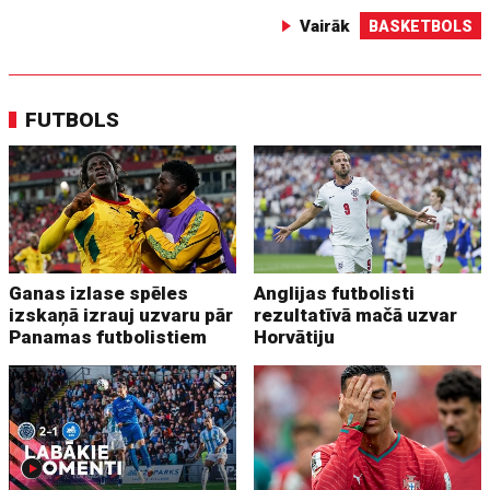
Vairāk
BASKETBOLS
FUTBOLS
Ganas izlase spēles
Anglijas futbolisti
izskaņā izrauj uzvaru pār
rezultatīvā mačā uzvar
Panamas futbolistiem
Horvātiju