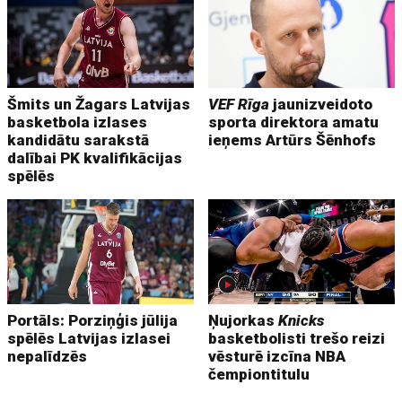
Šmits un Žagars Latvijas
VEF Rīga
jaunizveidoto
basketbola izlases
sporta direktora amatu
kandidātu sarakstā
ieņems Artūrs Šēnhofs
dalībai PK kvalifikācijas
spēlēs
Portāls: Porziņģis jūlija
Ņujorkas
Knicks
spēlēs Latvijas izlasei
basketbolisti trešo reizi
nepalīdzēs
vēsturē izcīna NBA
čempiontitulu