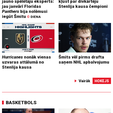
jauno spēlētāju eksperts:
kļūst par divkārtēju
jau janvārī Floridas
Stenlija kausa čempioni
Panthers
bija nolēmusi
iegūt Šmitu
©
DIENA
Hurricanes
nonāk vienas
Šmits vēl pirms drafta
uzvaras attālumā no
saņem NHL apbalvojumu
Stenlija kausa
Vairāk
HOKEJS
BASKETBOLS