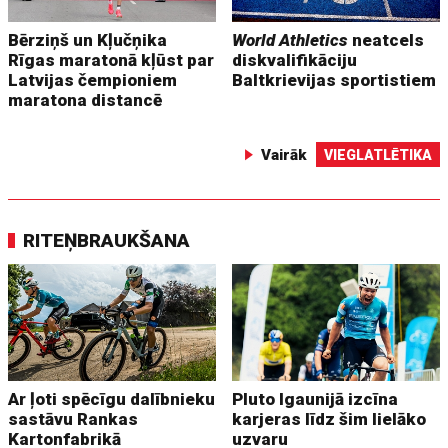
Bērziņš un Kļučņika
World Athletics
neatcels
Rīgas maratonā kļūst par
diskvalifikāciju
Latvijas čempioniem
Baltkrievijas sportistiem
maratona distancē
Vairāk
VIEGLATLĒTIKA
RITEŅBRAUKŠANA
Ar ļoti spēcīgu dalībnieku
Pluto Igaunijā izcīna
sastāvu Rankas
karjeras līdz šim lielāko
Kartonfabrikā
uzvaru