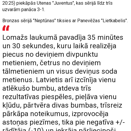
20:25) piekāpās Utenas "Juventus", kas sērijā līdz trīs
uzvarām panāca 3-1.
Bronzas sērijā "Neptūnas" tiksies ar Panevēžas "Lietkabelis".
Lomažs laukumā pavadīja 35 minūtes
un 30 sekundes, kuru laikā realizēja
piecus no deviņiem divpunktu
metieniem, četrus no deviņiem
tālmetieniem un visus deviņus soda
metienus. Latvietis arī izcīnīja vienu
atlēkušo bumbu, atdeva trīs
rezultatīvas piespēles, pieļāva vienu
kļūdu, pārtvēra divas bumbas, trīsreiz
pārkāpa noteikumus, izprovocēja
astoņas piezīmes, tika pie negatīva +/-
rādītāja (-10) un iekrāja pārliecinoši