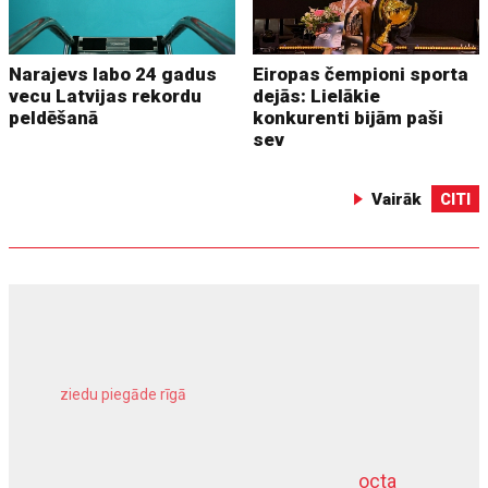
Narajevs labo 24 gadus
Eiropas čempioni sporta
vecu Latvijas rekordu
dejās: Lielākie
peldēšanā
konkurenti bijām paši
sev
Vairāk
CITI
ziedu piegāde rīgā
meliorācijas darbi
octa
dziļurbums