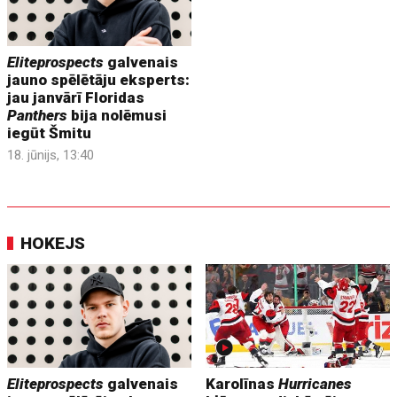
Eliteprospects
galvenais
jauno spēlētāju eksperts:
jau janvārī Floridas
Panthers
bija nolēmusi
iegūt Šmitu
18. jūnijs, 13:40
HOKEJS
Eliteprospects
galvenais
Karolīnas
Hurricanes