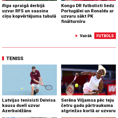
Riga
spraigā derbijā
Kongo DR futbolisti liedz
uzvar RFS un saasina
Portugālei un Ronaldu ar
cīņu kopvērtējuma tabulā
uzvaru sākt PK
finālturnīru
Vairāk
FUTBOLS
TENISS
Latvijas tenisisti Deivisa
Serēna Viljamsa pēc teju
kausa duelī uzvar
četru gadu pārtraukuma
Azerbaidžānu
atgriežas kortā ar uzvaru