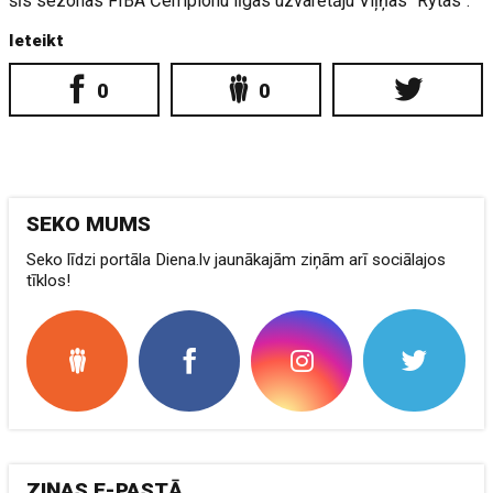
šīs sezonas FIBA Čempionu līgas uzvarētāju Viļņas "Rytas".
Ieteikt
0
0
SEKO MUMS
Seko līdzi portāla Diena.lv jaunākajām ziņām arī sociālajos
tīklos!
ZIŅAS E-PASTĀ