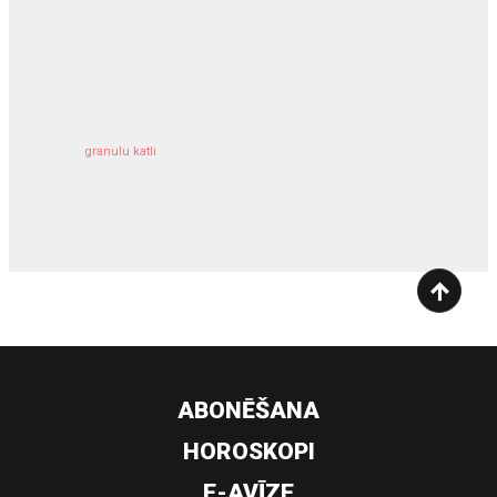
kravu apdrošināšana
granulu katli
siltumsūknis
ABONĒŠANA
HOROSKOPI
E-AVĪZE