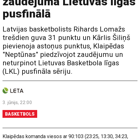
zaudējuma Lietuvas līgas
pusfinālā
Latvijas basketbolists Rihards Lomažs
trešdien guva 31 punktu un Kārlis Šiliņš
pievienoja astoņus punktus, Klaipēdas
"Neptūnas" piedzīvojot zaudējumu un
neturpinot Lietuvas Basketbola līgas
(LKL) pusfināla sēriju.
3. jūnijs, 22:00
BASKETBOLS
Klaipēdas komanda viesos ar 90:103 (23:25, 13:30, 34:23,