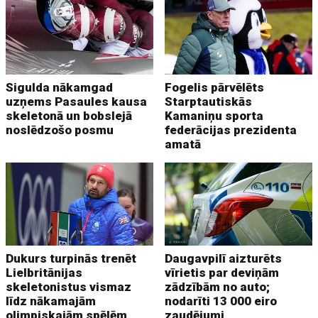
Sigulda nākamgad
Fogelis pārvēlēts
uzņems Pasaules kausa
Starptautiskās
skeletonā un bobslejā
Kamaniņu sporta
noslēdzošo posmu
federācijas prezidenta
amatā
Dukurs turpinās trenēt
Daugavpilī aizturēts
Lielbritānijas
vīrietis par deviņām
skeletonistus vismaz
zādzībām no auto;
līdz nākamajām
nodarīti 13 000 eiro
olimpiskajām spēlēm
zaudējumi