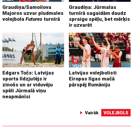
Graudiņa/Samoilova
Graudiņa: Jūrmalas
Majoros uzvar pludmales
turnīrā sagaidām daudz
volejbola
Futures
turnīrā
spraigu spēļu, bet mērķis
ir uzvarēt
Edgars Točs: Latvijas
Latvijas volejbolisti
sporta līdzjutējs ir
Eiropas līgas mačā
zinošs un ar viduvēju
pārspēj Rumāniju
spēli Jūrmalā viņu
neapmānīsi
Vairāk
VOLEJBOLS