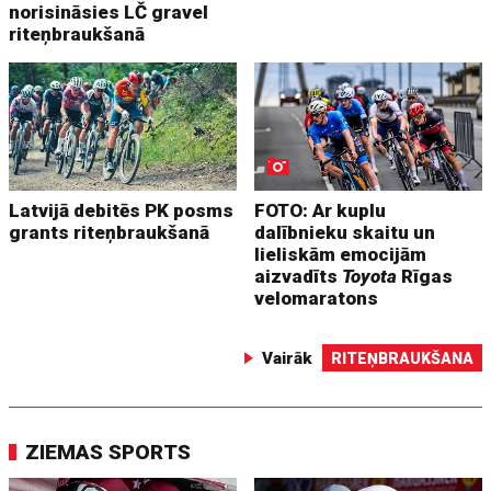
norisināsies LČ gravel
riteņbraukšanā
Latvijā debitēs PK posms
FOTO: Ar kuplu
grants riteņbraukšanā
dalībnieku skaitu un
lieliskām emocijām
aizvadīts
Toyota
Rīgas
velomaratons
Vairāk
RITEŅBRAUKŠANA
ZIEMAS SPORTS