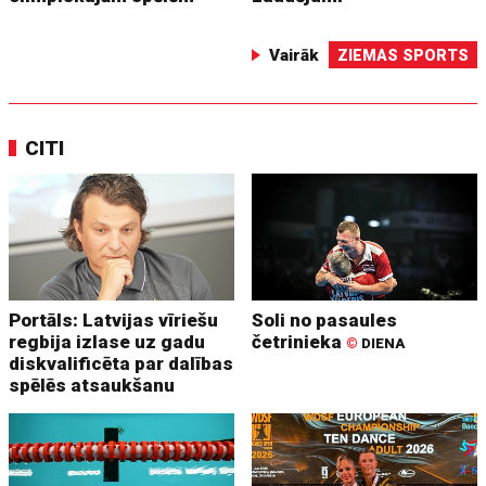
Vairāk
ZIEMAS SPORTS
CITI
Portāls: Latvijas vīriešu
Soli no pasaules
regbija izlase uz gadu
četrinieka
©
DIENA
diskvalificēta par dalības
spēlēs atsaukšanu