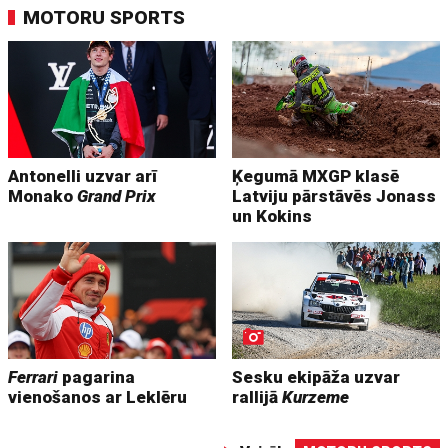
MOTORU SPORTS
Antonelli uzvar arī
Ķegumā MXGP klasē
Monako
Grand Prix
Latviju pārstāvēs Jonass
un Kokins
Ferrari
pagarina
Sesku ekipāža uzvar
vienošanos ar Leklēru
rallijā
Kurzeme