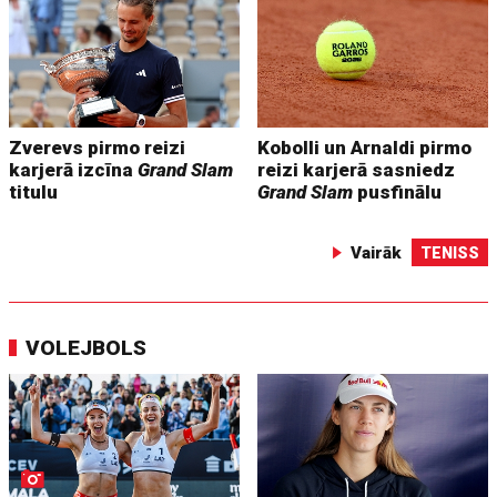
Zverevs pirmo reizi
Kobolli un Arnaldi pirmo
karjerā izcīna
Grand Slam
reizi karjerā sasniedz
titulu
Grand Slam
pusfinālu
Vairāk
TENISS
VOLEJBOLS