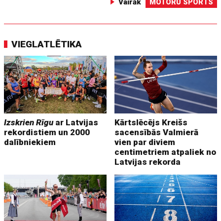
Vairāk
MOTORU SPORTS
VIEGLATLĒTIKA
Izskrien Rīgu
ar Latvijas
Kārtslēcējs Kreišs
rekordistiem un 2000
sacensībās Valmierā
dalībniekiem
vien par diviem
centimetriem atpaliek no
Latvijas rekorda