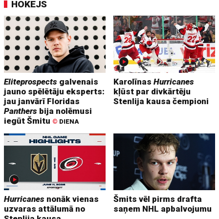
HOKEJS
Eliteprospects
galvenais
Karolīnas
Hurricanes
jauno spēlētāju eksperts:
kļūst par divkārtēju
jau janvārī Floridas
Stenlija kausa čempioni
Panthers
bija nolēmusi
iegūt Šmitu
©
DIENA
Hurricanes
nonāk vienas
Šmits vēl pirms drafta
uzvaras attālumā no
saņem NHL apbalvojumu
Stenlija kausa