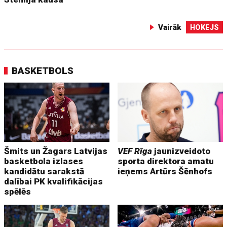
Vairāk
HOKEJS
BASKETBOLS
Šmits un Žagars Latvijas
VEF Rīga
jaunizveidoto
basketbola izlases
sporta direktora amatu
kandidātu sarakstā
ieņems Artūrs Šēnhofs
dalībai PK kvalifikācijas
spēlēs