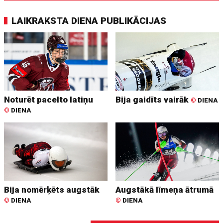
LAIKRAKSTA DIENA PUBLIKĀCIJAS
Noturēt pacelto latiņu
Bija gaidīts vairāk
©
DIENA
©
DIENA
Bija nomērķēts augstāk
Augstākā līmeņa ātrumā
©
DIENA
©
DIENA