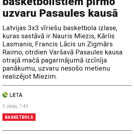
basketbolistiem pirmo
uzvaru Pasaules kausā
Latvijas 3x3 vīriešu basketbola izlase,
kuras sastāvā ir Nauris Miezis, Kārlis
Lasmanis, Francis Lācis un Zigmārs
Raimo, otrdien Varšavā Pasaules kausa
otrajā mačā pagarinājumā izcīnīja
panākumu, uzvaru nesošo metienu
realizējot Miezim.
3. jūnijs, 7:43
BASKETBOLS