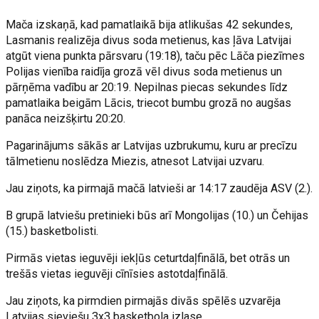
Mača izskaņā, kad pamatlaikā bija atlikušas 42 sekundes,
Lasmanis realizēja divus soda metienus, kas ļāva Latvijai
atgūt viena punkta pārsvaru (19:18), taču pēc Lāča piezīmes
Polijas vienība raidīja grozā vēl divus soda metienus un
pārņēma vadību ar 20:19. Nepilnas piecas sekundes līdz
pamatlaika beigām Lācis, triecot bumbu grozā no augšas
panāca neizšķirtu 20:20.
Pagarinājums sākās ar Latvijas uzbrukumu, kuru ar precīzu
tālmetienu noslēdza Miezis, atnesot Latvijai uzvaru.
Jau ziņots, ka pirmajā mačā latvieši ar 14:17 zaudēja ASV (2.).
B grupā latviešu pretinieki būs arī Mongolijas (10.) un Čehijas
(15.) basketbolisti.
Pirmās vietas ieguvēji iekļūs ceturtdaļfinālā, bet otrās un
trešās vietas ieguvēji cīnīsies astotdaļfinālā.
Jau ziņots, ka pirmdien pirmajās divās spēlēs uzvarēja
Latvijas sieviešu 3x3 basketbola izlase.