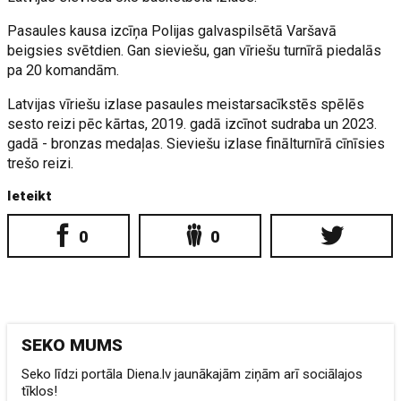
Pasaules kausa izcīņa Polijas galvaspilsētā Varšavā
beigsies svētdien. Gan sieviešu, gan vīriešu turnīrā piedalās
pa 20 komandām.
Latvijas vīriešu izlase pasaules meistarsacīkstēs spēlēs
sesto reizi pēc kārtas, 2019. gadā izcīnot sudraba un 2023.
gadā - bronzas medaļas. Sieviešu izlase finālturnīrā cīnīsies
trešo reizi.
Ieteikt
0
0
SEKO MUMS
Seko līdzi portāla Diena.lv jaunākajām ziņām arī sociālajos
tīklos!