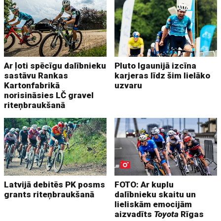
Ar ļoti spēcīgu dalībnieku
Pluto Igaunijā izcīna
sastāvu Rankas
karjeras līdz šim lielāko
Kartonfabrikā
uzvaru
norisināsies LČ gravel
riteņbraukšanā
Latvijā debitēs PK posms
FOTO: Ar kuplu
grants riteņbraukšanā
dalībnieku skaitu un
lieliskām emocijām
aizvadīts
Toyota
Rīgas