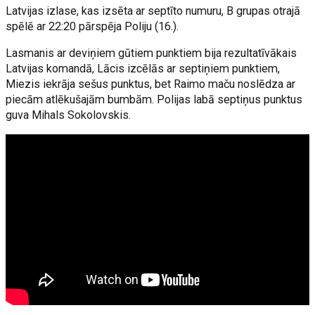
Latvijas izlase, kas izsēta ar septīto numuru, B grupas otrajā
spēlē ar 22:20 pārspēja Poliju (16.).
Lasmanis ar deviņiem gūtiem punktiem bija rezultatīvākais
Latvijas komandā, Lācis izcēlās ar septiņiem punktiem,
Miezis iekrāja sešus punktus, bet Raimo maču noslēdza ar
piecām atlēkušajām bumbām. Polijas labā septiņus punktus
guva Mihals Sokolovskis.