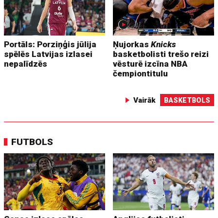
Portāls: Porziņģis jūlija
Ņujorkas
Knicks
spēlēs Latvijas izlasei
basketbolisti trešo reizi
nepalīdzēs
vēsturē izcīna NBA
čempiontitulu
Vairāk
BASKETBOLS
FUTBOLS