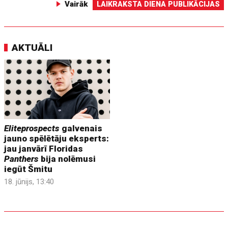
Vairāk
LAIKRAKSTA DIENA PUBLIKĀCIJAS
AKTUĀLI
Eliteprospects
galvenais
jauno spēlētāju eksperts:
jau janvārī Floridas
Panthers
bija nolēmusi
iegūt Šmitu
18. jūnijs, 13:40