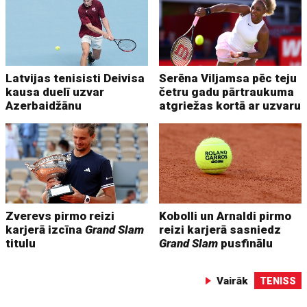
Latvijas tenisisti Deivisa
Serēna Viljamsa pēc teju
kausa duelī uzvar
četru gadu pārtraukuma
Azerbaidžānu
atgriežas kortā ar uzvaru
Zverevs pirmo reizi
Kobolli un Arnaldi pirmo
karjerā izcīna
Grand Slam
reizi karjerā sasniedz
titulu
Grand Slam
pusfinālu
Vairāk
TENISS