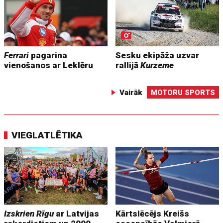
Ferrari
pagarina
Sesku ekipāža uzvar
vienošanos ar Leklēru
rallijā
Kurzeme
Vairāk
MOTORU SPORTS
VIEGLATLĒTIKA
Izskrien Rīgu
ar Latvijas
Kārtslēcējs Kreišs