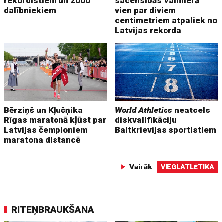
rekordistiem un 2000
sacensībās Valmierā
dalībniekiem
vien par diviem
centimetriem atpaliek no
Latvijas rekorda
Bērziņš un Kļučņika
World Athletics
neatcels
Rīgas maratonā kļūst par
diskvalifikāciju
Latvijas čempioniem
Baltkrievijas sportistiem
maratona distancē
Vairāk
VIEGLATLĒTIKA
RITEŅBRAUKŠANA