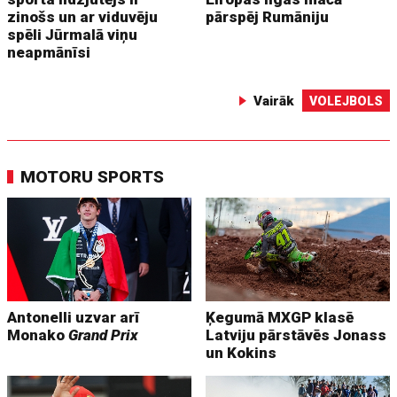
zinošs un ar viduvēju
pārspēj Rumāniju
spēli Jūrmalā viņu
neapmānīsi
Vairāk
VOLEJBOLS
MOTORU SPORTS
Antonelli uzvar arī
Ķegumā MXGP klasē
Monako
Grand Prix
Latviju pārstāvēs Jonass
un Kokins