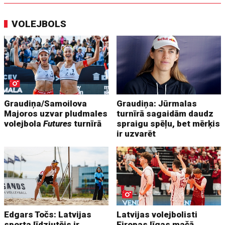
VOLEJBOLS
Graudiņa/Samoilova
Graudiņa: Jūrmalas
Majoros uzvar pludmales
turnīrā sagaidām daudz
volejbola
Futures
turnīrā
spraigu spēļu, bet mērķis
ir uzvarēt
Edgars Točs: Latvijas
Latvijas volejbolisti
sporta līdzjutējs ir
Eiropas līgas mačā