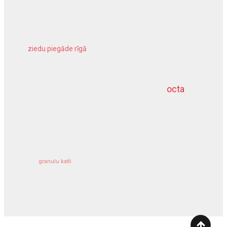
ziedu piegāde rīgā
meliorācijas darbi
octa
dziļurbums
kravu apdrošināšana
granulu katli
siltumsūknis