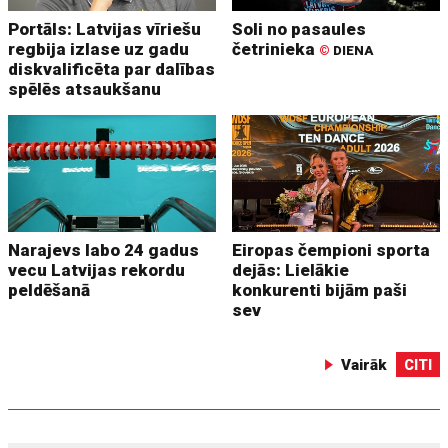
Portāls: Latvijas vīriešu
Soli no pasaules
regbija izlase uz gadu
četrinieka
©
DIENA
diskvalificēta par dalības
spēlēs atsaukšanu
Narajevs labo 24 gadus
Eiropas čempioni sporta
vecu Latvijas rekordu
dejās: Lielākie
peldēšanā
konkurenti bijām paši
sev
Vairāk
CITI