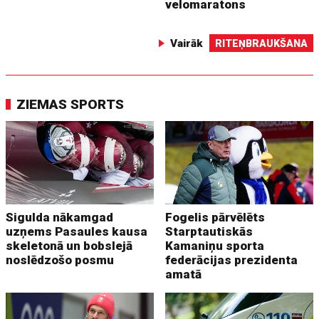
velomaratons
Vairāk
RITEŅBRAUKŠANA
ZIEMAS SPORTS
Sigulda nākamgad
Fogelis pārvēlēts
uzņems Pasaules kausa
Starptautiskās
skeletonā un bobslejā
Kamaniņu sporta
noslēdzošo posmu
federācijas prezidenta
amatā