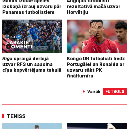
Ganas izlase spēles
Anglijas futbolisti
izskaņā izrauj uzvaru pār
rezultatīvā mačā uzvar
Panamas futbolistiem
Horvātiju
Riga
spraigā derbijā
Kongo DR futbolisti liedz
uzvar RFS un saasina
Portugālei un Ronaldu ar
cīņu kopvērtējuma tabulā
uzvaru sākt PK
finālturnīru
Vairāk
FUTBOLS
TENISS