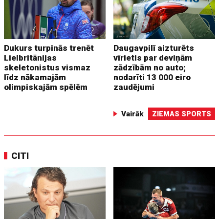
Dukurs turpinās trenēt
Daugavpilī aizturēts
Lielbritānijas
vīrietis par deviņām
skeletonistus vismaz
zādzībām no auto;
līdz nākamajām
nodarīti 13 000 eiro
olimpiskajām spēlēm
zaudējumi
Vairāk
ZIEMAS SPORTS
CITI