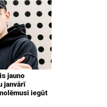
is jauno
u janvārī
 nolēmusi iegūt