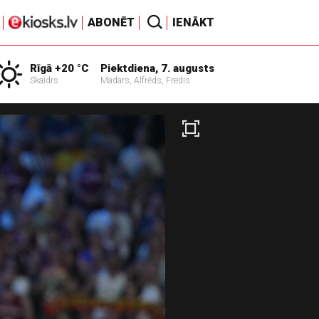
ABONĒT
IENĀKT
Rīgā +20 °C
Piektdiena, 7. augusts
Skaidrs
Madars, Alfrēds, Fredis