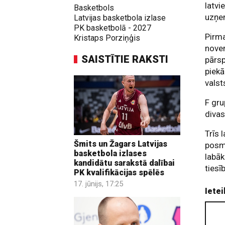
latvi
Basketbols
uzņem
Latvijas basketbola izlase
PK basketbolā - 2027
Pirma
Kristaps Porziņģis
novem
SAISTĪTIE RAKSTI
pārsp
piekā
valst
F gru
divas
Trīs 
Šmits un Žagars Latvijas
posmā
basketbola izlases
labāk
kandidātu sarakstā dalībai
tiesī
PK kvalifikācijas spēlēs
17. jūnijs, 17:25
Ietei