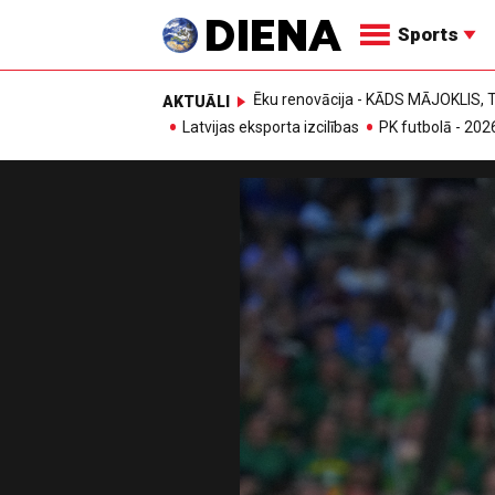
Sports
Ēku renovācija - KĀDS MĀJOKLIS
AKTUĀLI
Latvijas eksporta izcilības
PK futbolā - 202