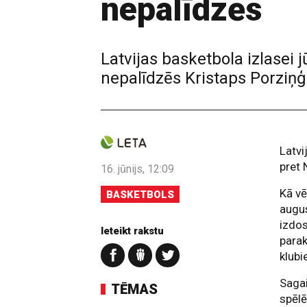
nepalīdzēs
Latvijas basketbola izlasei 
nepalīdzēs Kristaps Porziņģi
Latvi
pret 
16. jūnijs, 12:09
Kā vē
BASKETBOLS
augus
izdos
Ieteikt rakstu
parak
klubi
Sagai
TĒMAS
spēlē