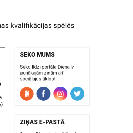
as kvalifikācijas spēlēs
SEKO MUMS
Seko līdzi portāla Diena.lv
jaunākajām ziņām arī
sociālajos tīklos!
i
a
A)
ZIŅAS E-PASTĀ