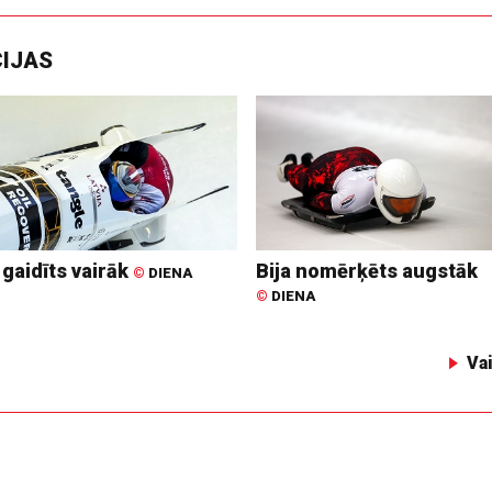
CIJAS
 gaidīts vairāk
Bija nomērķēts augstāk
©
DIENA
©
DIENA
Va