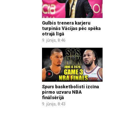
Gulbis trenera karjeru
turpinās Vācijas pēc spēka
otrajā līgā
9. jūnijs, 8:46
Spurs
basketbolisti izcīna
pirmo uzvaru NBA
finālsērijā
9. jūnijs, 8:43