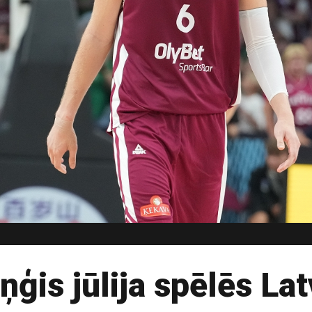
ņģis jūlija spēlēs Lat