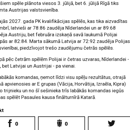
ešiem spēle plānota viesos 3. jūlijā, bet 6. jūlijā Rīgā tiks
ta Austrijas valstsvienība.
jās 2027. gada PK kvalifikācijas spēlēs, kas tika aizvadītas
brī, latvieši ar 78:86 zaudēja Nīderlandei un ar 89:68
ēja Austriju, bet februāra izskaņā savā laukumā Polijai
pās ar 82:84. Marta sākumā Latvija ar 72:92 zaudēja Polija
svienībai, piedzīvojot trešo zaudējumu četrās spēlēs.
pā pēc četrām spēlēm Polijai ir četras uzvaras, Nīderlandei -
, bet Latvijai un Austrijai - pa vienai.
labākās komandas, ņemot līdzi visu spēļu rezultātus, otrajā
 apvienosies ar E grupas (Vācija, Horvātija, Izraēla, Kipra)
o trijnieku un no šī sešinieka trīs labākās komandas iegūs
bas spēlēt Pasaules kausa finālturnīrā Katarā.
kt
0
0