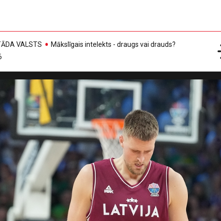
, TĀDA VALSTS
Mākslīgais intelekts - draugs vai drauds?
6