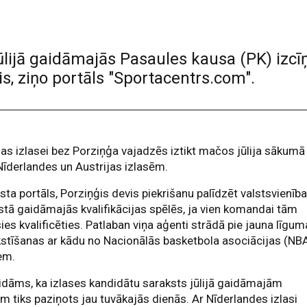
jūlijā gaidāmajās Pasaules kausa (PK) izcīņ
s, ziņo portāls "Sportacentrs.com".
jas izlasei bez Porziņģa vajadzēs iztikt mačos jūlija sākumā
Nīderlandes un Austrijas izlasēm.
sta portāls, Porziņģis devis piekrišanu palīdzēt valstsvienība
tā gaidāmajās kvalifikācijas spēlēs, ja vien komandai tām
ies kvalificēties. Patlaban viņa aģenti strādā pie jauna līgum
stīšanas ar kādu no Nacionālās basketbola asociācijas (NB
em.
dāms, ka izlases kandidātu saraksts jūlijā gaidāmajām
m tiks paziņots jau tuvākajās dienās. Ar Nīderlandes izlasi