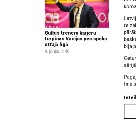
koma
Latvi
reize
pārāk
Gulbis trenera karjeru
turpinās Vācijas pēc spēka
baske
otrajā līgā
bija 
9. jūnijs, 8:46
Cetur
sērij
Pagāj
fināl
Ietei