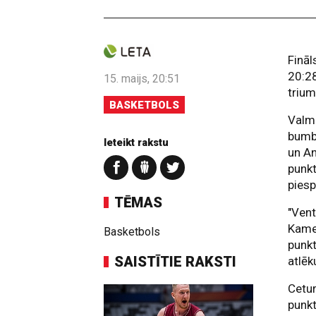
Fināl
20:28
15. maijs, 20:51
trium
BASKETBOLS
Valm
bumb
Ieteikt rakstu
un An
punk
piesp
TĒMAS
"Vent
Kamer
Basketbols
punkt
SAISTĪTIE RAKSTI
atlē
Cetur
punkt