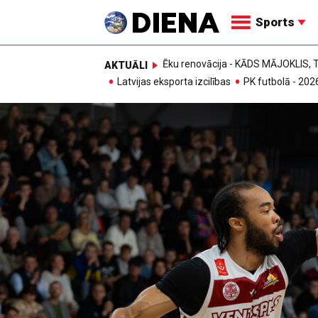
Sports
Ēku renovācija - KĀDS MĀJOKLIS
AKTUĀLI
Latvijas eksporta izcilības
PK futbolā - 202