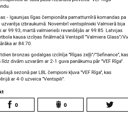
ndu.
jas - Igaunijas līgas čempionāta pamatturnīrā komandas pa
i uzvarēja izbraukumā. Novembrī ventspilnieki Valmierā bija
i ar 99:93, martā valmierieši revanšējās ar 99:85. Latvijas
tbola kausa izcīņas finālmačā Ventspilī "Valmiera Glass"/Vi
pārāka ar 84:70.
tdien bronzas godalgas izcīnīja "Rīgas zeļļi"/"Sefinance", ka
ā līdz divām uzvarām ar 2-1 guva panākumu pār "VEF Rīga".
ušajā sezonā par LBL čempioni kļuva "VEF Rīga", kas
sērijā ar 4-0 uzveica "Ventspili".
kt
0
0