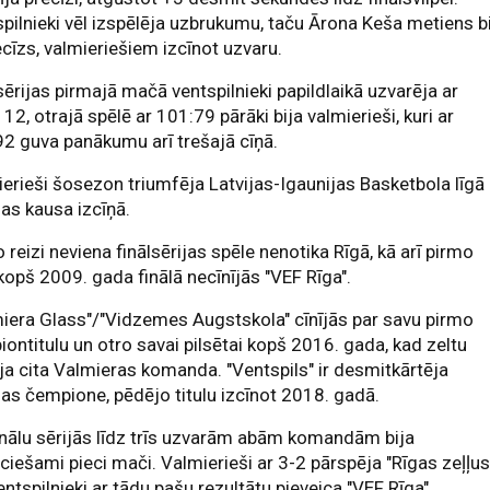
pilnieki vēl izspēlēja uzbrukumu, taču Ārona Keša metiens b
cīzs, valmieriešiem izcīnot uzvaru.
sērijas pirmajā mačā ventspilnieki papildlaikā uzvarēja ar
12, otrajā spēlē ar 101:79 pārāki bija valmierieši, kuri ar
2 guva panākumu arī trešajā cīņā.
erieši šosezon triumfēja Latvijas-Igaunijas Basketbola līgā
jas kausa izcīņā.
 reizi neviena finālsērijas spēle nenotika Rīgā, kā arī pirmo
 kopš 2009. gada finālā necīnījās "VEF Rīga".
iera Glass"/"Vidzemes Augstskola" cīnījās par savu pirmo
ontitulu un otro savai pilsētai kopš 2016. gada, kad zeltu
īja cita Valmieras komanda. "Ventspils" ir desmitkārtēja
jas čempione, pēdējo titulu izcīnot 2018. gadā.
nālu sērijās līdz trīs uzvarām abām komandām bija
ciešami pieci mači. Valmierieši ar 3-2 pārspēja "Rīgas zeļļus
entspilnieki ar tādu pašu rezultātu pieveica "VEF Rīga"