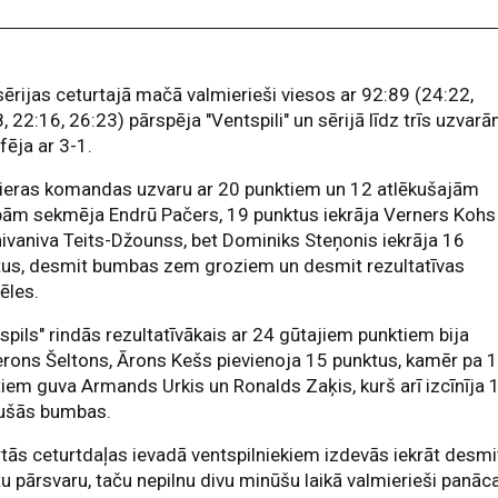
sērijas ceturtajā mačā valmierieši viesos ar 92:89 (24:22,
, 22:16, 26:23) pārspēja "Ventspili" un sērijā līdz trīs uzvar
fēja ar 3-1.
ieras komandas uzvaru ar 20 punktiem un 12 atlēkušajām
ām sekmēja Endrū Pačers, 19 punktus iekrāja Verners Kohs
ivaniva Teits-Džounss, bet Dominiks Steņonis iekrāja 16
tus, desmit bumbas zem groziem un desmit rezultatīvas
ēles.
spils" rindās rezultatīvākais ar 24 gūtajiem punktiem bija
ons Šeltons, Ārons Kešs pievienoja 15 punktus, kamēr pa 
iem guva Armands Urkis un Ronalds Zaķis, kurš arī izcīnīja 
kušās bumbas.
tās ceturtdaļas ievadā ventspilniekiem izdevās iekrāt desmi
u pārsvaru, taču nepilnu divu minūšu laikā valmierieši panāc