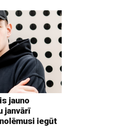
is jauno
u janvārī
 nolēmusi iegūt