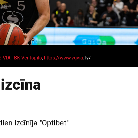
VIA : BK Ventspils
,
https://www.vgvia
. lv/
 izcīna
en izcīnīja "Optibet"