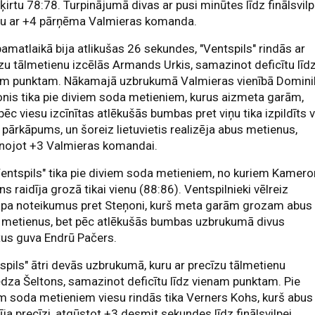
ķirtu 78:78. Turpinājumā divas ar pusi minūtes līdz finālsvilp
bu ar +4 pārņēma Valmieras komanda.
amatlaikā bija atlikušas 26 sekundes, "Ventspils" rindās ar
zu tālmetienu izcēlās Armands Urkis, samazinot deficītu līd
am punktam. Nākamajā uzbrukumā Valmieras vienībā Domini
nis tika pie diviem soda metieniem, kurus aizmeta garām,
pēc viesu izcīnītas atlēkušās bumbas pret viņu tika izpildīts v
 pārkāpums, un šoreiz lietuvietis realizēja abus metienus,
unojot +3 Valmieras komandai.
Ventspils" tika pie diviem soda metieniem, no kuriem Kamer
ns raidīja grozā tikai vienu (88:86). Ventspilnieki vēlreiz
āpa noteikumus pret Steņoni, kurš meta garām grozam abus
 metienus, bet pēc atlēkušās bumbas uzbrukumā divus
tus guva Endrū Pačers.
spils" ātri devās uzbrukumā, kuru ar precīzu tālmetienu
dza Šeltons, samazinot deficītu līdz vienam punktam. Pie
m soda metieniem viesu rindās tika Verners Kohs, kurš abus
dīja precīzi, atgūstot +3 desmit sekundes līdz finālsvilpei.