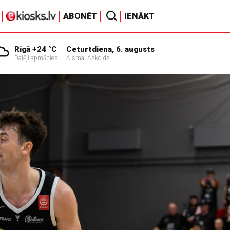
ABONĒT
IENĀKT
Rīgā +24 °C
Ceturtdiena, 6. augusts
Daļēji apmācies
Aisma, Askolds