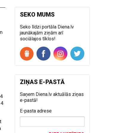
SEKO MUMS
Seko līdzi portāla Diena.lv
ām
jaunākajām ziņām arī
sociālajos tīklos!
ZIŅAS E-PASTĀ
Saņem Diena.lv aktuālās ziņas
14
e-pastā!
14
E-pasta adrese
t
a