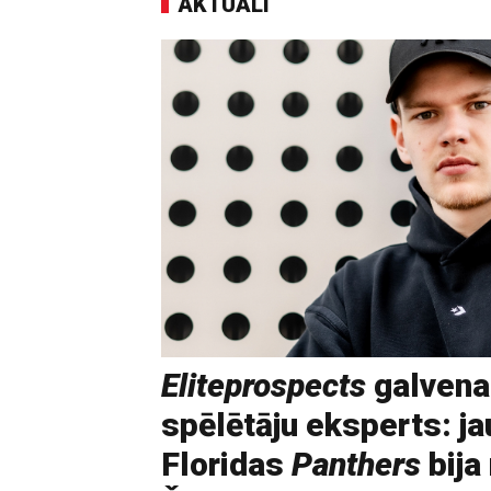
AKTUĀLI
Eliteprospects
galvena
spēlētāju eksperts: ja
Floridas
Panthers
bija