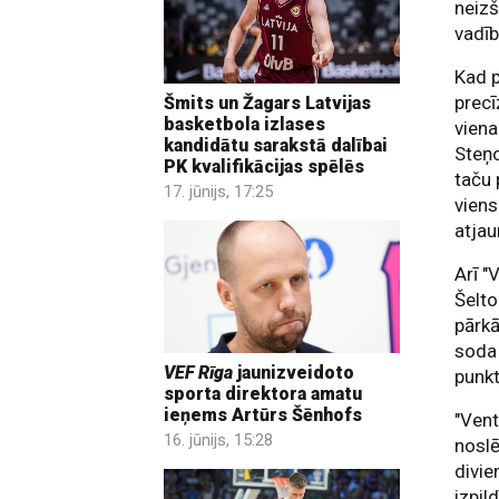
neizš
vadī
Kad p
precī
Šmits un Žagars Latvijas
basketbola izlases
vien
kandidātu sarakstā dalībai
Steņo
PK kvalifikācijas spēlēs
taču 
17. jūnijs, 17:25
viens
atja
Arī "
Šelto
pārk
soda
VEF Rīga
jaunizveidoto
punk
sporta direktora amatu
ieņems Artūrs Šēnhofs
"Vent
16. jūnijs, 15:28
noslē
divie
izpil