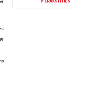
PIERAKSTĪTIES
ei
z
ks
ēl
ons