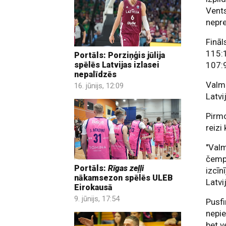
Vents
nepre
Fināl
115:1
Portāls: Porziņģis jūlija
107:9
spēlēs Latvijas izlasei
nepalīdzēs
Valmi
16. jūnijs, 12:09
Latvi
Pirmo
reizi
"Valm
čempi
Portāls:
Rīgas zeļļi
izcīn
nākamsezon spēlēs ULEB
Latvi
Eirokausā
9. jūnijs, 17:54
Pusfi
nepie
bet v