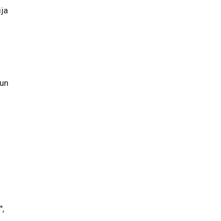
ija
 un
",