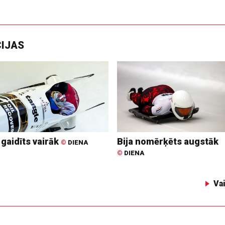
CIJAS
 gaidīts vairāk
Bija nomērķēts augstāk
©
DIENA
©
DIENA
Va