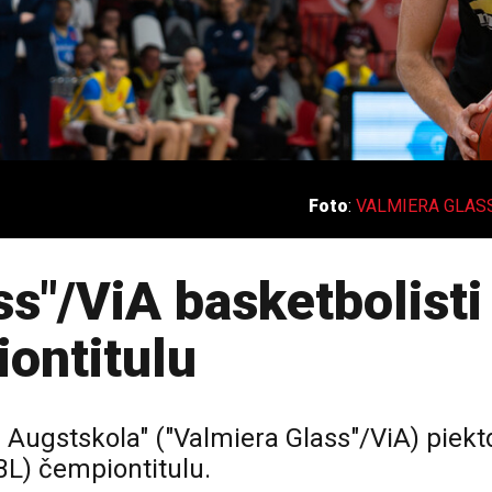
Foto
:
VALMIERA GLASS 
s"/ViA basketbolisti
iontitulu
Augstskola" ("Valmiera Glass"/ViA) piektdi
BL) čempiontitulu.