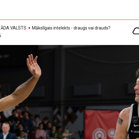
, TĀDA VALSTS
Mākslīgais intelekts - draugs vai drauds?
6