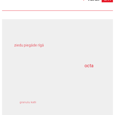
ziedu piegāde rīgā
meliorācijas darbi
octa
dziļurbums
kravu apdrošināšana
granulu katli
siltumsūknis