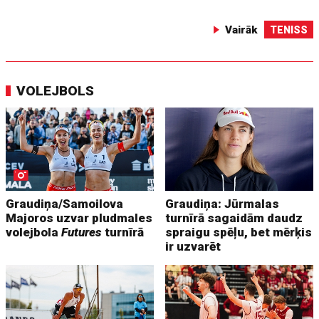
Vairāk
TENISS
VOLEJBOLS
Graudiņa/Samoilova
Graudiņa: Jūrmalas
Majoros uzvar pludmales
turnīrā sagaidām daudz
volejbola
Futures
turnīrā
spraigu spēļu, bet mērķis
ir uzvarēt