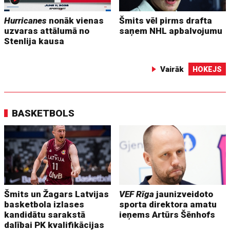
Hurricanes
nonāk vienas
Šmits vēl pirms drafta
uzvaras attālumā no
saņem NHL apbalvojumu
Stenlija kausa
Vairāk
HOKEJS
BASKETBOLS
Šmits un Žagars Latvijas
VEF Rīga
jaunizveidoto
basketbola izlases
sporta direktora amatu
kandidātu sarakstā
ieņems Artūrs Šēnhofs
dalībai PK kvalifikācijas