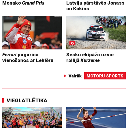
Monako
Grand Prix
Latviju pārstāvēs Jonass
un Kokins
Ferrari
pagarina
Sesku ekipāža uzvar
vienošanos ar Leklēru
rallijā
Kurzeme
Vairāk
MOTORU SPORTS
VIEGLATLĒTIKA