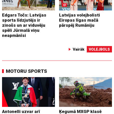
Edgars Točs: Latvijas
Latvijas volejbolisti
sporta līdzjutējs ir
Eiropas līgas mačā
zinošs un ar viduvēju
pārspēj Rumāniju
spēli Jūrmalā viņu
neapmānīsi
Vairāk
VOLEJBOLS
MOTORU SPORTS
Antonelli uzvar arī
Ķegumā MXGP klasē