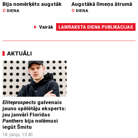
Bija nomērķēts augstāk
Augstākā līmeņa ātrumā
©
DIENA
©
DIENA
Vairāk
LAIKRAKSTA DIENA PUBLIKĀCIJAS
AKTUĀLI
Eliteprospects
galvenais
jauno spēlētāju eksperts:
jau janvārī Floridas
Panthers
bija nolēmusi
iegūt Šmitu
18. jūnijs, 13:40