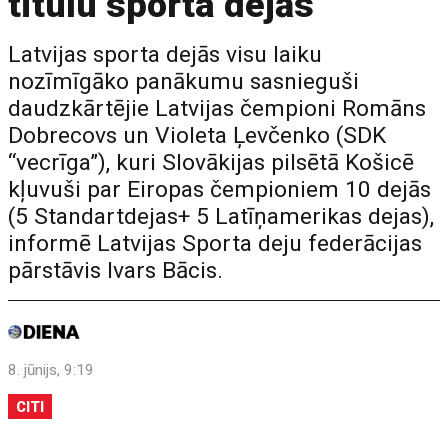
titulu sporta dejās
Latvijas sporta dejās visu laiku
nozīmīgāko panākumu sasnieguši
daudzkārtējie Latvijas čempioni Romāns
Dobrecovs un Violeta Ļevčenko (SDK
“vecrīga”), kuri Slovākijas pilsētā Košicē
kļuvuši par Eiropas čempioniem 10 dejās
(5 Standartdejas+ 5 Latīņamerikas dejas),
informē Latvijas Sporta deju federācijas
pārstāvis Ivars Bācis.
8. jūnijs, 9:19
CITI