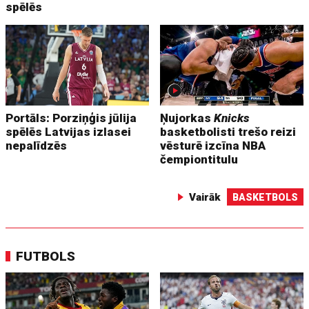
spēlēs
Portāls: Porziņģis jūlija
Ņujorkas
Knicks
spēlēs Latvijas izlasei
basketbolisti trešo reizi
nepalīdzēs
vēsturē izcīna NBA
čempiontitulu
Vairāk
BASKETBOLS
FUTBOLS