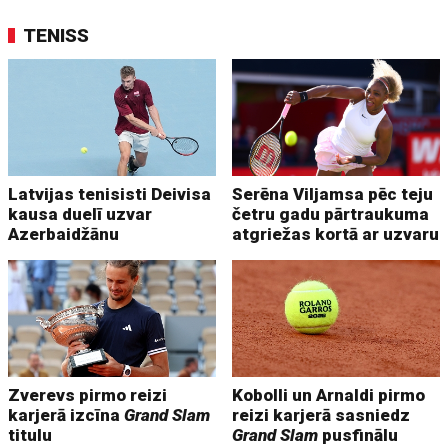
TENISS
Latvijas tenisisti Deivisa
Serēna Viljamsa pēc teju
kausa duelī uzvar
četru gadu pārtraukuma
Azerbaidžānu
atgriežas kortā ar uzvaru
Zverevs pirmo reizi
Kobolli un Arnaldi pirmo
karjerā izcīna
Grand Slam
reizi karjerā sasniedz
titulu
Grand Slam
pusfinālu