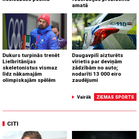
amatā
Dukurs turpinās trenēt
Daugavpilī aizturēts
Lielbritānijas
vīrietis par deviņām
skeletonistus vismaz
zādzībām no auto;
līdz nākamajām
nodarīti 13 000 eiro
olimpiskajām spēlēm
zaudējumi
Vairāk
ZIEMAS SPORTS
CITI