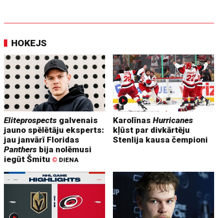
HOKEJS
Eliteprospects
galvenais
Karolīnas
Hurricanes
jauno spēlētāju eksperts:
kļūst par divkārtēju
jau janvārī Floridas
Stenlija kausa čempioni
Panthers
bija nolēmusi
iegūt Šmitu
©
DIENA