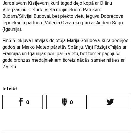
Jaroslavam Kisiļevam, kurš tagad dejo kopā ar Diānu
Viļegžaņinu. Ceturtā vieta mājiniekiem Patrikam
Budam/Silvijai Budovai, bet piekto vietu ieguva Dobrecova
iepriekšējā partnere Valērija Ovčareko pārī ar Anderu Sāgo
(Igaunija).
Finālā iekļuva Latvijas dejotāja Marija Golubeva, kura pēdējos
gados ar Marko Mateo pārstāv Spāniju. Viņi līdzīgi cīnījās ar
Francijas un Igaunijas pāri par 5.vietu, bet tomēr pagājušā
gada bronzas medaļniekiem šoreiz nācās samierināties ar
7.vietu.
Ieteikt
0
0