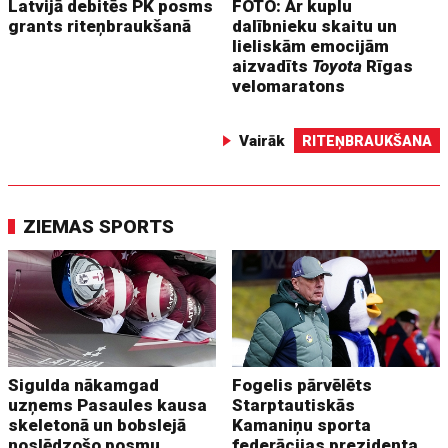
Latvijā debitēs PK posms
FOTO: Ar kuplu
grants riteņbraukšanā
dalībnieku skaitu un
lieliskām emocijām
aizvadīts
Toyota
Rīgas
velomaratons
Vairāk
RITEŅBRAUKŠANA
ZIEMAS SPORTS
Sigulda nākamgad
Fogelis pārvēlēts
uzņems Pasaules kausa
Starptautiskās
skeletonā un bobslejā
Kamaniņu sporta
noslēdzošo posmu
federācijas prezidenta