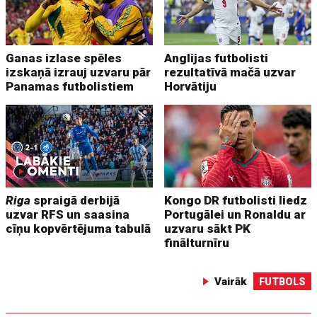
Ganas izlase spēles
Anglijas futbolisti
izskaņā izrauj uzvaru pār
rezultatīvā mačā uzvar
Panamas futbolistiem
Horvātiju
Riga
spraigā derbijā
Kongo DR futbolisti liedz
uzvar RFS un saasina
Portugālei un Ronaldu ar
cīņu kopvērtējuma tabulā
uzvaru sākt PK
finālturnīru
Vairāk
FUTBOLS