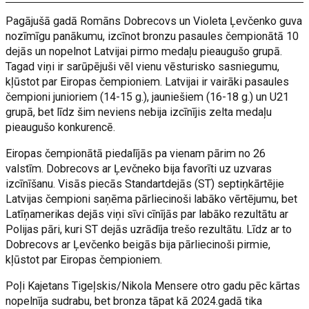
Pagājušā gadā Romāns Dobrecovs un Violeta Ļevčenko guva
nozīmīgu panākumu, izcīnot bronzu pasaules čempionātā 10
dejās un nopelnot Latvijai pirmo medaļu pieaugušo grupā.
Tagad viņi ir sarūpējuši vēl vienu vēsturisko sasniegumu,
kļūstot par Eiropas čempioniem. Latvijai ir vairāki pasaules
čempioni junioriem (14-15 g.), jauniešiem (16-18 g.) un U21
grupā, bet līdz šim neviens nebija izcīnījis zelta medaļu
pieaugušo konkurencē.
Eiropas čempionātā piedalījās pa vienam pārim no 26
valstīm. Dobrecovs ar Ļevčneko bija favorīti uz uzvaras
izcīnīšanu. Visās piecās Standartdejās (ST) septiņkārtējie
Latvijas čempioni saņēma pārliecinoši labāko vērtējumu, bet
Latīņamerikas dejās viņi sīvi cīnījās par labāko rezultātu ar
Polijas pāri, kuri ST dejās uzrādīja trešo rezultātu. Līdz ar to
Dobrecovs ar Ļevčenko beigās bija pārliecinoši pirmie,
kļūstot par Eiropas čempioniem.
Poļi Kajetans Tigeļskis/Nikola Mensere otro gadu pēc kārtas
nopelnīja sudrabu, bet bronza tāpat kā 2024.gadā tika