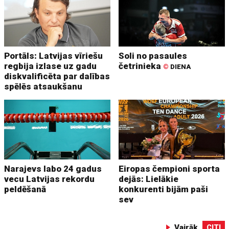
Portāls: Latvijas vīriešu
Soli no pasaules
regbija izlase uz gadu
četrinieka
©
DIENA
diskvalificēta par dalības
spēlēs atsaukšanu
Narajevs labo 24 gadus
Eiropas čempioni sporta
vecu Latvijas rekordu
dejās: Lielākie
peldēšanā
konkurenti bijām paši
sev
Vairāk
CITI