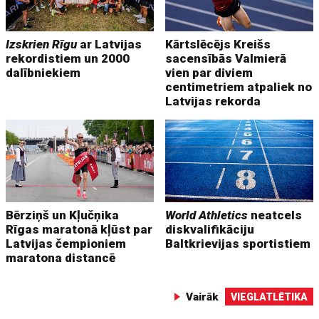
Izskrien Rīgu
ar Latvijas
Kārtslēcējs Kreišs
rekordistiem un 2000
sacensībās Valmierā
dalībniekiem
vien par diviem
centimetriem atpaliek no
Latvijas rekorda
Bērziņš un Kļučņika
World Athletics
neatcels
Rīgas maratonā kļūst par
diskvalifikāciju
Latvijas čempioniem
Baltkrievijas sportistiem
maratona distancē
Vairāk
VIEGLATLĒTIKA