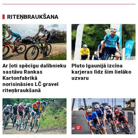
RITEŅBRAUKŠANA
Ar ļoti spēcīgu dalībnieku
Pluto Igaunijā izcīna
sastāvu Rankas
karjeras līdz šim lielāko
Kartonfabrikā
uzvaru
norisināsies LČ gravel
riteņbraukšanā