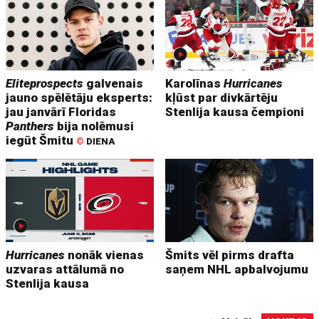
Eliteprospects
galvenais
Karolīnas
Hurricanes
jauno spēlētāju eksperts:
kļūst par divkārtēju
jau janvārī Floridas
Stenlija kausa čempioni
Panthers
bija nolēmusi
iegūt Šmitu
©
DIENA
Hurricanes
nonāk vienas
Šmits vēl pirms drafta
uzvaras attālumā no
saņem NHL apbalvojumu
Stenlija kausa