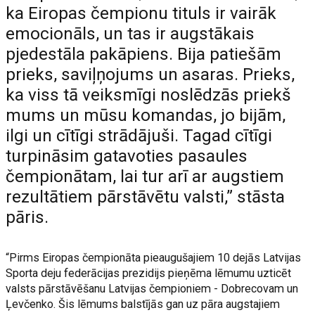
ka Eiropas čempionu tituls ir vairāk
emocionāls, un tas ir augstākais
pjedestāla pakāpiens. Bija patiešām
prieks, saviļņojums un asaras. Prieks,
ka viss tā veiksmīgi noslēdzās priekš
mums un mūsu komandas, jo bijām,
ilgi un cītīgi strādājuši. Tagad cītīgi
turpināsim gatavoties pasaules
čempionātam, lai tur arī ar augstiem
rezultātiem pārstāvētu valsti,” stāsta
pāris.
“Pirms Eiropas čempionāta pieaugušajiem 10 dejās Latvijas
Sporta deju federācijas prezidijs pieņēma lēmumu uzticēt
valsts pārstāvēšanu Latvijas čempioniem - Dobrecovam un
Ļevčenko. Šis lēmums balstījās gan uz pāra augstajiem