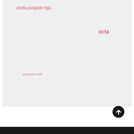
ziedu piegāde rīgā
meliorācijas darbi
octa
dziļurbums
kravu apdrošināšana
granulu katli
siltumsūknis