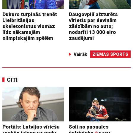
Dukurs turpinās trenēt
Daugavpilī aizturēts
Lielbritānijas
vīrietis par deviņām
skeletonistus vismaz
zādzībām no auto;
līdz nākamajām
nodarīti 13 000 eiro
olimpiskajām spēlēm
zaudējumi
Vairāk
ZIEMAS SPORTS
CITI
Portāls: Latvijas vīriešu
Soli no pasaules
regbija izlase uz gadu
četrinieka