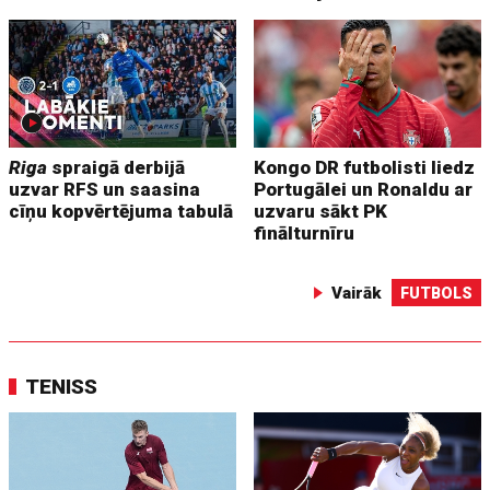
Riga
spraigā derbijā
Kongo DR futbolisti liedz
uzvar RFS un saasina
Portugālei un Ronaldu ar
cīņu kopvērtējuma tabulā
uzvaru sākt PK
finālturnīru
Vairāk
FUTBOLS
TENISS