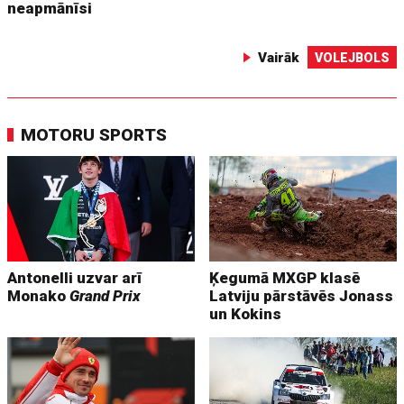
neapmānīsi
Vairāk
VOLEJBOLS
MOTORU SPORTS
Antonelli uzvar arī
Ķegumā MXGP klasē
Monako
Grand Prix
Latviju pārstāvēs Jonass
un Kokins