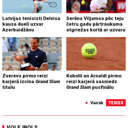
Latvijas tenisisti Deivisa
Serēna Viljamsa pēc teju
kausa duelī uzvar
četru gadu pārtraukuma
Azerbaidžānu
atgriežas kortā ar uzvaru
Zverevs pirmo reizi
Kobolli un Arnaldi pirmo
karjerā izcīna
Grand Slam
reizi karjerā sasniedz
titulu
Grand Slam
pusfinālu
Vairāk
TENISS
VOLEJBOLS