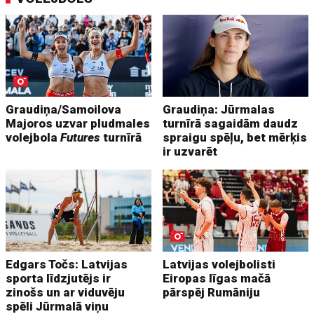
Graudiņa/Samoilova
Graudiņa: Jūrmalas
Majoros uzvar pludmales
turnīrā sagaidām daudz
volejbola
Futures
turnīrā
spraigu spēļu, bet mērķis
ir uzvarēt
Edgars Točs: Latvijas
Latvijas volejbolisti
sporta līdzjutējs ir
Eiropas līgas mačā
zinošs un ar viduvēju
pārspēj Rumāniju
spēli Jūrmalā viņu