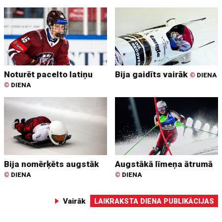
Noturēt pacelto latiņu
Bija gaidīts vairāk
©
DIENA
©
DIENA
Bija nomērķēts augstāk
Augstākā līmeņa ātrumā
©
DIENA
©
DIENA
Vairāk
LAIKRAKSTA DIENA PUBLIKĀCIJAS