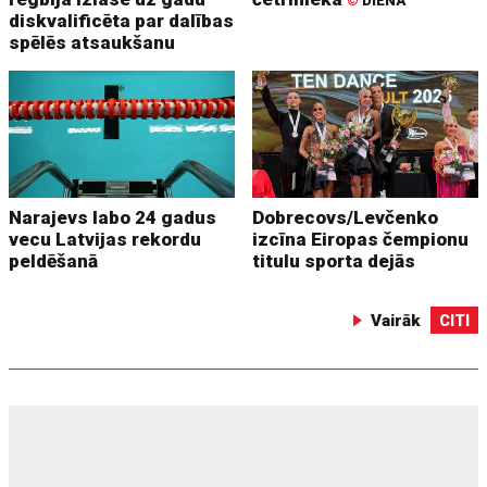
©
DIENA
diskvalificēta par dalības
spēlēs atsaukšanu
Narajevs labo 24 gadus
Dobrecovs/Levčenko
vecu Latvijas rekordu
izcīna Eiropas čempionu
peldēšanā
titulu sporta dejās
Vairāk
CITI