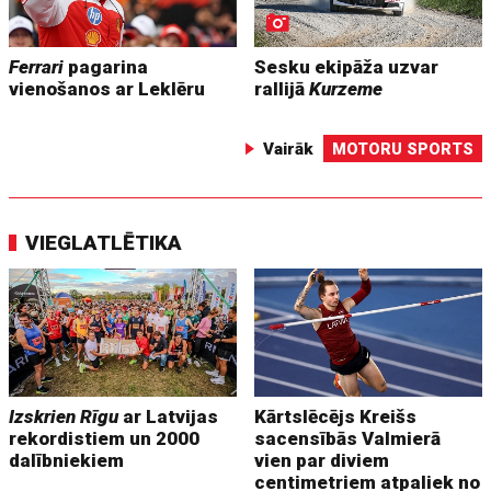
Ferrari
pagarina
Sesku ekipāža uzvar
vienošanos ar Leklēru
rallijā
Kurzeme
Vairāk
MOTORU SPORTS
VIEGLATLĒTIKA
Izskrien Rīgu
ar Latvijas
Kārtslēcējs Kreišs
rekordistiem un 2000
sacensībās Valmierā
dalībniekiem
vien par diviem
centimetriem atpaliek no