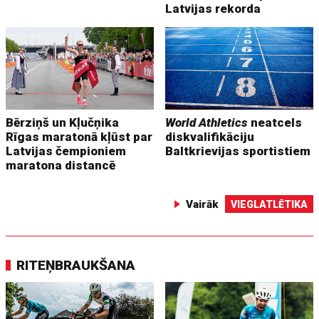
Latvijas rekorda
Bērziņš un Kļučņika
World Athletics
neatcels
Rīgas maratonā kļūst par
diskvalifikāciju
Latvijas čempioniem
Baltkrievijas sportistiem
maratona distancē
Vairāk
VIEGLATLĒTIKA
RITEŅBRAUKŠANA