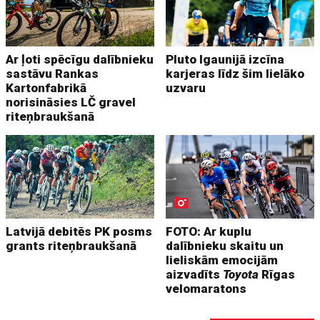
Ar ļoti spēcīgu dalībnieku
Pluto Igaunijā izcīna
sastāvu Rankas
karjeras līdz šim lielāko
Kartonfabrikā
uzvaru
norisināsies LČ gravel
riteņbraukšanā
Latvijā debitēs PK posms
FOTO: Ar kuplu
grants riteņbraukšanā
dalībnieku skaitu un
lieliskām emocijām
aizvadīts
Toyota
Rīgas
velomaratons