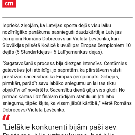
CITI
Iepriekš ziņojām, ka Latvijas sporta dejās visu laiku
nozīmīgāko panākumu sasnieguši daudzkārtējie Latvijas
čempioni Romāns Dobrecovs un Violeta Ļevčenko, kuri
Slovākijas pilsētā Košicē kļuvuši par Eiropas čempioniem 10
dejās (5 Standartdejas+ 5 Latīņamerikas dejas).
“Sagatavošanās process bija diezgan intensīvs. Centāmies
gatavoties ļoti atbildīgi, jo sapratām, ka pārstāvam valsti
prestižās sacensībās kā Eiropas čempionāts. Gribējās,
pirmkārt, parādīt savu labāko sniegumu un lai tas tiktu
objektīvi arī novērtēts. Sacensību dienā gāja viss gludi. No
pirmās kārtas līdz finālam rādījām stabilu un ļoti labu
sniegumu, tāpēc šķita, ka visam jābūt kārtībā.,” vērtē Romāns
Dobrecovs/Violeta Ļevčenko.
“Lielākie konkurenti bijām paši sev.