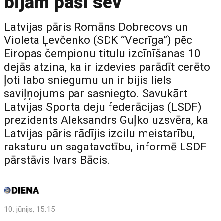
bijām paši sev
Latvijas pāris Romāns Dobrecovs un
Violeta Ļevčenko (SDK “Vecrīga”) pēc
Eiropas čempionu titulu izcīnīšanas 10
dejās atzina, ka ir izdevies parādīt cerēto
ļoti labo sniegumu un ir bijis liels
saviļņojums par sasniegto. Savukārt
Latvijas Sporta deju federācijas (LSDF)
prezidents Aleksandrs Guļko uzsvēra, ka
Latvijas pāris rādījis izcilu meistarību,
raksturu un sagatavotību, informē LSDF
pārstāvis Ivars Bācis.
10. jūnijs, 15:15