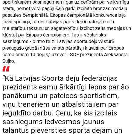
sportiskajiem sasniegumiem, gan uz cerībām par veiksmīgu
startu, ņemot vērā pagājušajā gadā izcīnīto bronzas medaļu
pasaules čempionātā. Eiropas čempionātā konkurence bija
īpaši spēcīga, tomēr Latvijas pāris demonstrēja izcilu
meistarību, raksturu un sagatavotību, izcīnot zelta medaļas un
kļūstot par Eiropas čempioniem. Tas ir vēsturisks
sasniegums - pirmo reizi Latvijas sporta deju vēsturē
pieaugušo grupā mūsu valsts pārstāvji kļuvuši par Eiropas
čempioniem 10 dejās,” uzsver LSDF prezidents Aleksandrs
Guļko.
“Kā Latvijas Sporta deju federācijas
prezidents esmu ārkārtīgi lepns par šo
panākumu un pateicos sportistiem,
viņu treneriem un atbalstītājiem par
ieguldīto darbu. Ceru, ka šis izcilais
sasniegums iedvesmos jaunus
talantus pievērsties sporta dejām un