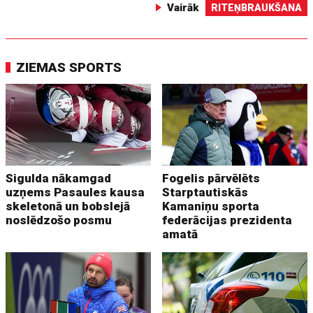
Vairāk
RITEŅBRAUKŠANA
ZIEMAS SPORTS
Sigulda nākamgad
Fogelis pārvēlēts
uzņems Pasaules kausa
Starptautiskās
skeletonā un bobslejā
Kamaniņu sporta
noslēdzošo posmu
federācijas prezidenta
amatā