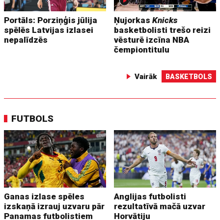
Portāls: Porziņģis jūlija
Ņujorkas
Knicks
spēlēs Latvijas izlasei
basketbolisti trešo reizi
nepalīdzēs
vēsturē izcīna NBA
čempiontitulu
Vairāk
BASKETBOLS
FUTBOLS
Ganas izlase spēles
Anglijas futbolisti
izskaņā izrauj uzvaru pār
rezultatīvā mačā uzvar
Panamas futbolistiem
Horvātiju