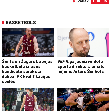
Vairāk
HOKEJS
BASKETBOLS
Šmits un Žagars Latvijas
VEF Rīga
jaunizveidoto
basketbola izlases
sporta direktora amatu
kandidātu sarakstā
ieņems Artūrs Šēnhofs
dalībai PK kvalifikācijas
spēlēs