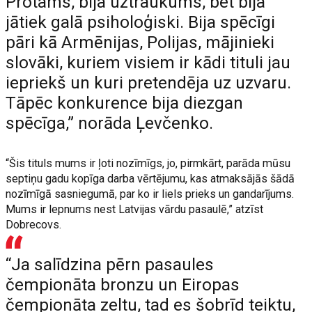
Protams, bija uztraukums, bet bija
jātiek galā psiholoģiski. Bija spēcīgi
pāri kā Armēnijas, Polijas, mājinieki
slovāki, kuriem visiem ir kādi tituli jau
iepriekš un kuri pretendēja uz uzvaru.
Tāpēc konkurence bija diezgan
spēcīga,” norāda Ļevčenko.
“Šis tituls mums ir ļoti nozīmīgs, jo, pirmkārt, parāda mūsu
septiņu gadu kopīga darba vērtējumu, kas atmaksājās šādā
nozīmīgā sasniegumā, par ko ir liels prieks un gandarījums.
Mums ir lepnums nest Latvijas vārdu pasaulē,” atzīst
Dobrecovs.
“Ja salīdzina pērn pasaules
čempionāta bronzu un Eiropas
čempionāta zeltu, tad es šobrīd teiktu,