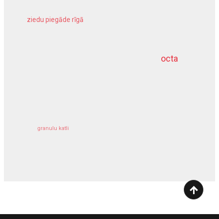
ziedu piegāde rīgā
meliorācijas darbi
octa
dziļurbums
kravu apdrošināšana
granulu katli
siltumsūknis