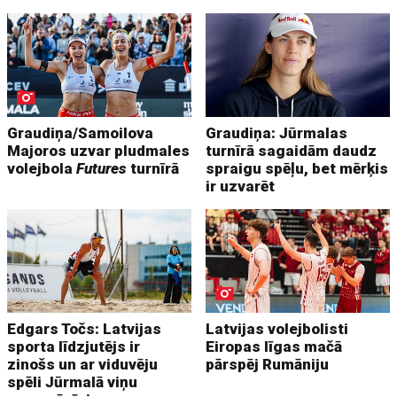
Graudiņa/Samoilova
Graudiņa: Jūrmalas
Majoros uzvar pludmales
turnīrā sagaidām daudz
volejbola
Futures
turnīrā
spraigu spēļu, bet mērķis
ir uzvarēt
Edgars Točs: Latvijas
Latvijas volejbolisti
sporta līdzjutējs ir
Eiropas līgas mačā
zinošs un ar viduvēju
pārspēj Rumāniju
spēli Jūrmalā viņu