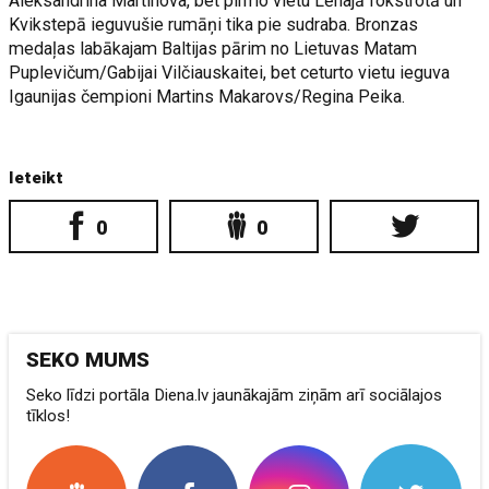
Aleksandrina Martinova, bet pirmo vietu Lēnajā fokstrotā un
Kvikstepā ieguvušie rumāņi tika pie sudraba. Bronzas
medaļas labākajam Baltijas pārim no Lietuvas Matam
Puplevičum/Gabijai Vilčiauskaitei, bet ceturto vietu ieguva
Igaunijas čempioni Martins Makarovs/Regina Peika.
Ieteikt
0
0
SEKO MUMS
Seko līdzi portāla Diena.lv jaunākajām ziņām arī sociālajos
tīklos!