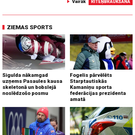
Vairāk
RITEŅBRAUKŠANA
ZIEMAS SPORTS
Sigulda nākamgad
Fogelis pārvēlēts
uzņems Pasaules kausa
Starptautiskās
skeletonā un bobslejā
Kamaniņu sporta
noslēdzošo posmu
federācijas prezidenta
amatā