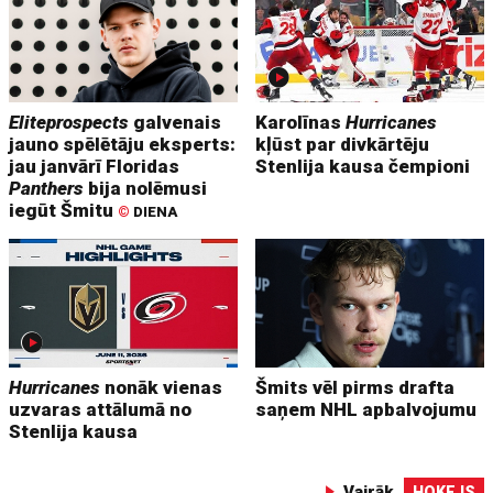
Eliteprospects
galvenais
Karolīnas
Hurricanes
jauno spēlētāju eksperts:
kļūst par divkārtēju
jau janvārī Floridas
Stenlija kausa čempioni
Panthers
bija nolēmusi
iegūt Šmitu
©
DIENA
Hurricanes
nonāk vienas
Šmits vēl pirms drafta
uzvaras attālumā no
saņem NHL apbalvojumu
Stenlija kausa
Vairāk
HOKEJS