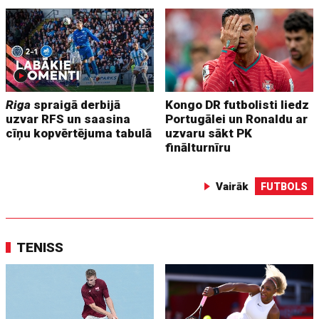
Riga
spraigā derbijā
Kongo DR futbolisti liedz
uzvar RFS un saasina
Portugālei un Ronaldu ar
cīņu kopvērtējuma tabulā
uzvaru sākt PK
finālturnīru
Vairāk
FUTBOLS
TENISS