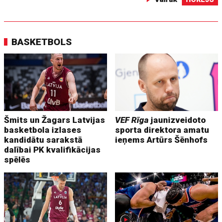
BASKETBOLS
Šmits un Žagars Latvijas
VEF Rīga
jaunizveidoto
basketbola izlases
sporta direktora amatu
kandidātu sarakstā
ieņems Artūrs Šēnhofs
dalībai PK kvalifikācijas
spēlēs