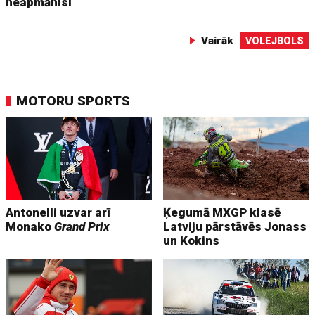
neapmānīsi
Vairāk
VOLEJBOLS
MOTORU SPORTS
Antonelli uzvar arī
Ķegumā MXGP klasē
Monako
Grand Prix
Latviju pārstāvēs Jonass
un Kokins