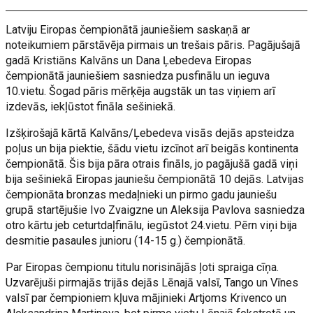
Latviju Eiropas čempionātā jauniešiem saskaņā ar
noteikumiem pārstāvēja pirmais un trešais pāris. Pagājušajā
gadā Kristiāns Kalvāns un Dana Ļebedeva Eiropas
čempionātā jauniešiem sasniedza pusfinālu un ieguva
10.vietu. Šogad pāris mērķēja augstāk un tas viņiem arī
izdevās, iekļūstot fināla sešiniekā.
Izšķirošajā kārtā Kalvāns/Ļebedeva visās dejās apsteidza
poļus un bija piektie, šādu vietu izcīnot arī beigās kontinenta
čempionātā. Šis bija pāra otrais fināls, jo pagājušā gadā viņi
bija sešiniekā Eiropas jauniešu čempionātā 10 dejās. Latvijas
čempionāta bronzas medaļnieki un pirmo gadu jauniešu
grupā startējušie Ivo Zvaigzne un Aleksija Pavlova sasniedza
otro kārtu jeb ceturtdaļfinālu, iegūstot 24.vietu. Pērn viņi bija
desmitie pasaules junioru (14-15 g.) čempionātā.
Par Eiropas čempionu titulu norisinājās ļoti spraiga cīņa.
Uzvarējuši pirmajās trijās dejās Lēnajā valsī, Tango un Vīnes
valsī par čempioniem kļuva mājinieki Artjoms Krivenco un