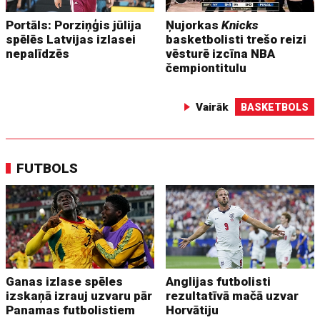
Portāls: Porziņģis jūlija
Ņujorkas
Knicks
spēlēs Latvijas izlasei
basketbolisti trešo reizi
nepalīdzēs
vēsturē izcīna NBA
čempiontitulu
Vairāk
BASKETBOLS
FUTBOLS
Ganas izlase spēles
Anglijas futbolisti
izskaņā izrauj uzvaru pār
rezultatīvā mačā uzvar
Panamas futbolistiem
Horvātiju