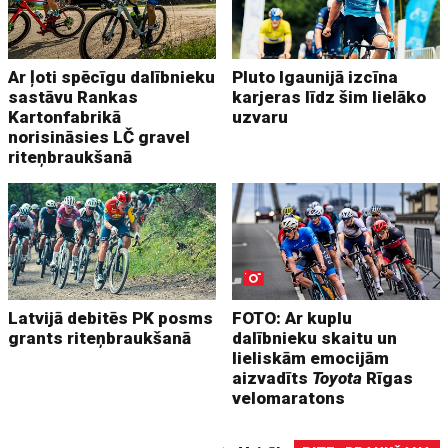
Ar ļoti spēcīgu dalībnieku
Pluto Igaunijā izcīna
sastāvu Rankas
karjeras līdz šim lielāko
Kartonfabrikā
uzvaru
norisināsies LČ gravel
riteņbraukšanā
Latvijā debitēs PK posms
FOTO: Ar kuplu
grants riteņbraukšanā
dalībnieku skaitu un
lieliskām emocijām
aizvadīts
Toyota
Rīgas
velomaratons