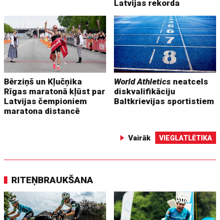
Latvijas rekorda
Bērziņš un Kļučņika
World Athletics
neatcels
Rīgas maratonā kļūst par
diskvalifikāciju
Latvijas čempioniem
Baltkrievijas sportistiem
maratona distancē
Vairāk
VIEGLATLĒTIKA
RITEŅBRAUKŠANA