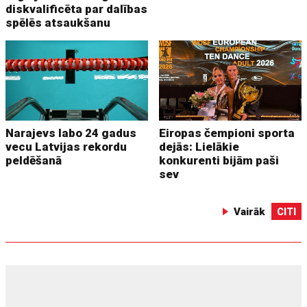
diskvalificēta par dalības
spēlēs atsaukšanu
Narajevs labo 24 gadus
Eiropas čempioni sporta
vecu Latvijas rekordu
dejās: Lielākie
peldēšanā
konkurenti bijām paši
sev
Vairāk
CITI