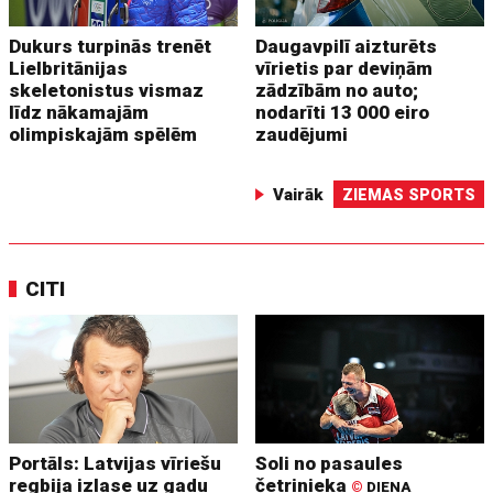
Dukurs turpinās trenēt
Daugavpilī aizturēts
Lielbritānijas
vīrietis par deviņām
skeletonistus vismaz
zādzībām no auto;
līdz nākamajām
nodarīti 13 000 eiro
olimpiskajām spēlēm
zaudējumi
Vairāk
ZIEMAS SPORTS
CITI
Portāls: Latvijas vīriešu
Soli no pasaules
regbija izlase uz gadu
četrinieka
©
DIENA