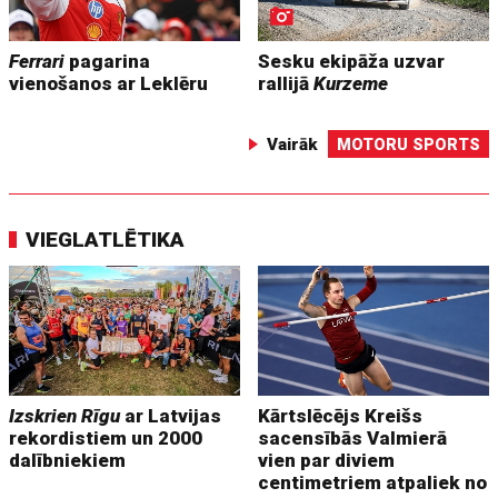
Ferrari
pagarina
Sesku ekipāža uzvar
vienošanos ar Leklēru
rallijā
Kurzeme
Vairāk
MOTORU SPORTS
VIEGLATLĒTIKA
Izskrien Rīgu
ar Latvijas
Kārtslēcējs Kreišs
rekordistiem un 2000
sacensībās Valmierā
dalībniekiem
vien par diviem
centimetriem atpaliek no