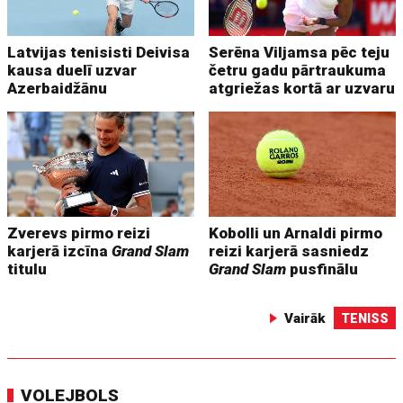
Latvijas tenisisti Deivisa
Serēna Viljamsa pēc teju
kausa duelī uzvar
četru gadu pārtraukuma
Azerbaidžānu
atgriežas kortā ar uzvaru
Zverevs pirmo reizi
Kobolli un Arnaldi pirmo
karjerā izcīna
Grand Slam
reizi karjerā sasniedz
titulu
Grand Slam
pusfinālu
Vairāk
TENISS
VOLEJBOLS