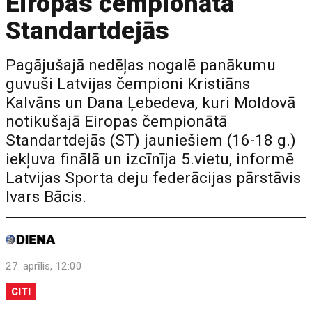
Eiropas čempionātā
Standartdejās
Pagājušajā nedēļas nogalē panākumu
guvuši Latvijas čempioni Kristiāns
Kalvāns un Dana Ļebedeva, kuri Moldovā
notikušajā Eiropas čempionātā
Standartdejās (ST) jauniešiem (16-18 g.)
iekļuva finālā un izcīnīja 5.vietu, informē
Latvijas Sporta deju federācijas pārstāvis
Ivars Bācis.
27. aprīlis, 12:00
CITI