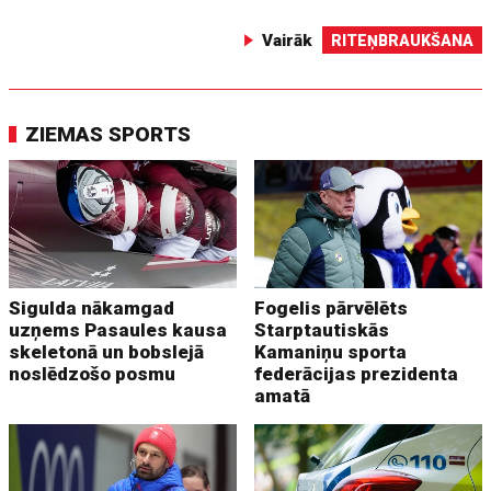
Vairāk
RITEŅBRAUKŠANA
ZIEMAS SPORTS
Sigulda nākamgad
Fogelis pārvēlēts
uzņems Pasaules kausa
Starptautiskās
skeletonā un bobslejā
Kamaniņu sporta
noslēdzošo posmu
federācijas prezidenta
amatā