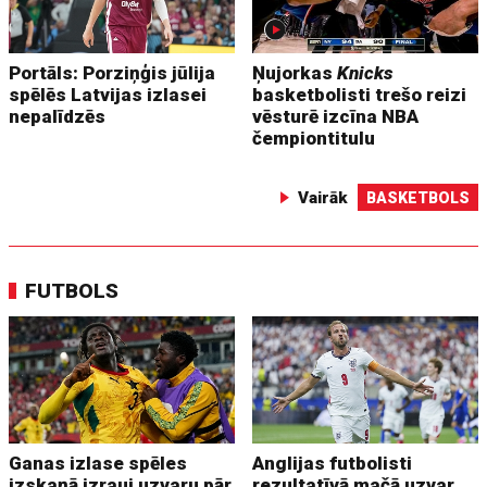
Portāls: Porziņģis jūlija
Ņujorkas
Knicks
spēlēs Latvijas izlasei
basketbolisti trešo reizi
nepalīdzēs
vēsturē izcīna NBA
čempiontitulu
Vairāk
BASKETBOLS
FUTBOLS
Ganas izlase spēles
Anglijas futbolisti
izskaņā izrauj uzvaru pār
rezultatīvā mačā uzvar