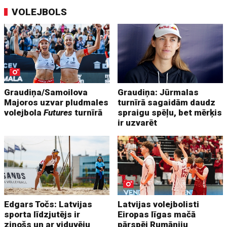
VOLEJBOLS
Graudiņa/Samoilova
Graudiņa: Jūrmalas
Majoros uzvar pludmales
turnīrā sagaidām daudz
volejbola
Futures
turnīrā
spraigu spēļu, bet mērķis
ir uzvarēt
Edgars Točs: Latvijas
Latvijas volejbolisti
sporta līdzjutējs ir
Eiropas līgas mačā
zinošs un ar viduvēju
pārspēj Rumāniju