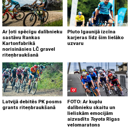
Ar ļoti spēcīgu dalībnieku
Pluto Igaunijā izcīna
sastāvu Rankas
karjeras līdz šim lielāko
Kartonfabrikā
uzvaru
norisināsies LČ gravel
riteņbraukšanā
Latvijā debitēs PK posms
FOTO: Ar kuplu
grants riteņbraukšanā
dalībnieku skaitu un
lieliskām emocijām
aizvadīts
Toyota
Rīgas
velomaratons