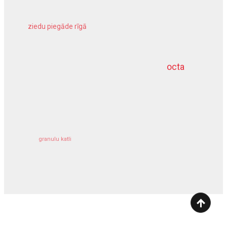
ziedu piegāde rīgā
meliorācijas darbi
octa
dziļurbums
kravu apdrošināšana
granulu katli
siltumsūknis