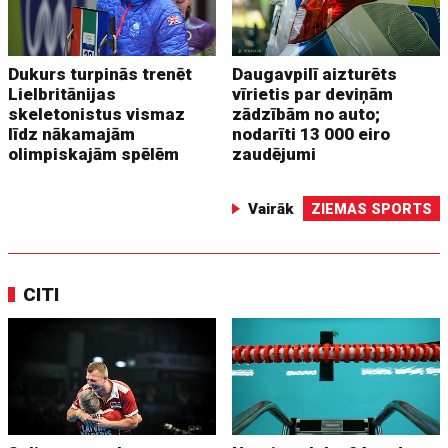
Dukurs turpinās trenēt
Daugavpilī aizturēts
Lielbritānijas
vīrietis par deviņām
skeletonistus vismaz
zādzībām no auto;
līdz nākamajām
nodarīti 13 000 eiro
olimpiskajām spēlēm
zaudējumi
Vairāk
ZIEMAS SPORTS
CITI