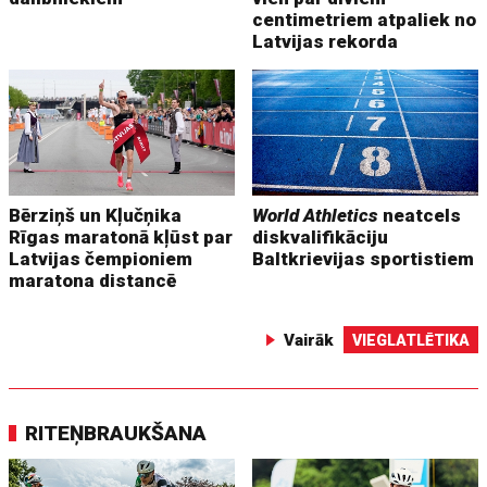
centimetriem atpaliek no
Latvijas rekorda
Bērziņš un Kļučņika
World Athletics
neatcels
Rīgas maratonā kļūst par
diskvalifikāciju
Latvijas čempioniem
Baltkrievijas sportistiem
maratona distancē
Vairāk
VIEGLATLĒTIKA
RITEŅBRAUKŠANA