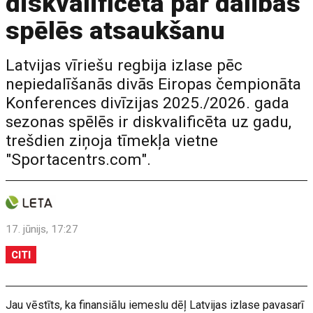
diskvalificēta par dalības
spēlēs atsaukšanu
Latvijas vīriešu regbija izlase pēc
nepiedalīšanās divās Eiropas čempionāta
Konferences divīzijas 2025./2026. gada
sezonas spēlēs ir diskvalificēta uz gadu,
trešdien ziņoja tīmekļa vietne
"Sportacentrs.com".
17. jūnijs, 17:27
CITI
Jau vēstīts, ka finansiālu iemeslu dēļ Latvijas izlase pavasarī