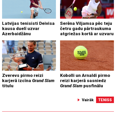
Latvijas tenisisti Deivisa
Serēna Viljamsa pēc teju
kausa duelī uzvar
četru gadu pārtraukuma
Azerbaidžānu
atgriežas kortā ar uzvaru
Zverevs pirmo reizi
Kobolli un Arnaldi pirmo
karjerā izcīna
Grand Slam
reizi karjerā sasniedz
titulu
Grand Slam
pusfinālu
Vairāk
TENISS