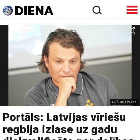
LETA, Edijs Pālens
Portāls: Latvijas vīriešu
regbija izlase uz gadu