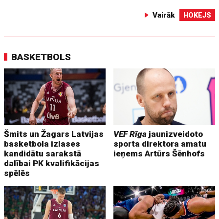
Vairāk
HOKEJS
BASKETBOLS
Šmits un Žagars Latvijas
VEF Rīga
jaunizveidoto
basketbola izlases
sporta direktora amatu
kandidātu sarakstā
ieņems Artūrs Šēnhofs
dalībai PK kvalifikācijas
spēlēs