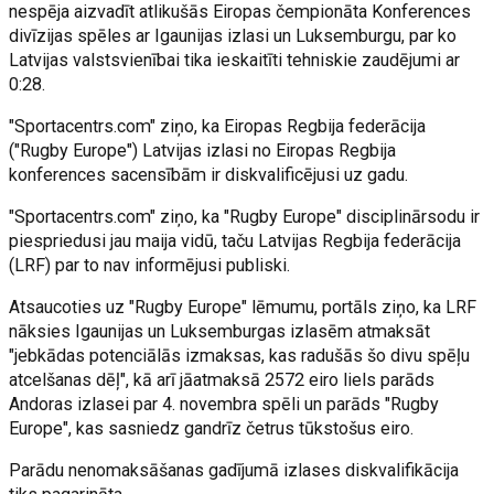
nespēja aizvadīt atlikušās Eiropas čempionāta Konferences
divīzijas spēles ar Igaunijas izlasi un Luksemburgu, par ko
Latvijas valstsvienībai tika ieskaitīti tehniskie zaudējumi ar
0:28.
"Sportacentrs.com" ziņo, ka Eiropas Regbija federācija
("Rugby Europe") Latvijas izlasi no Eiropas Regbija
konferences sacensībām ir diskvalificējusi uz gadu.
"Sportacentrs.com" ziņo, ka "Rugby Europe" disciplinārsodu ir
piespriedusi jau maija vidū, taču Latvijas Regbija federācija
(LRF) par to nav informējusi publiski.
Atsaucoties uz "Rugby Europe" lēmumu, portāls ziņo, ka LRF
nāksies Igaunijas un Luksemburgas izlasēm atmaksāt
"jebkādas potenciālās izmaksas, kas radušās šo divu spēļu
atcelšanas dēļ", kā arī jāatmaksā 2572 eiro liels parāds
Andoras izlasei par 4. novembra spēli un parāds "Rugby
Europe", kas sasniedz gandrīz četrus tūkstošus eiro.
Parādu nenomaksāšanas gadījumā izlases diskvalifikācija