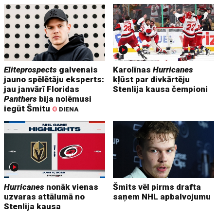
Eliteprospects
galvenais
Karolīnas
Hurricanes
jauno spēlētāju eksperts:
kļūst par divkārtēju
jau janvārī Floridas
Stenlija kausa čempioni
Panthers
bija nolēmusi
iegūt Šmitu
©
DIENA
Hurricanes
nonāk vienas
Šmits vēl pirms drafta
uzvaras attālumā no
saņem NHL apbalvojumu
Stenlija kausa