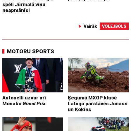
spēli Jūrmalā viņu
neapmānīsi
Vairāk
VOLEJBOLS
MOTORU SPORTS
Antonelli uzvar arī
Ķegumā MXGP klasē
Monako
Grand Prix
Latviju pārstāvēs Jonass
un Kokins