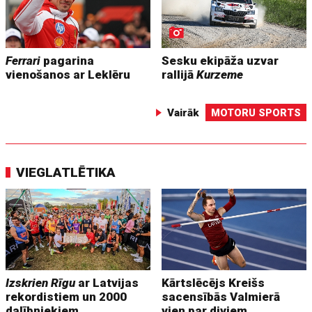
Ferrari
pagarina
Sesku ekipāža uzvar
vienošanos ar Leklēru
rallijā
Kurzeme
Vairāk
MOTORU SPORTS
VIEGLATLĒTIKA
Izskrien Rīgu
ar Latvijas
Kārtslēcējs Kreišs
rekordistiem un 2000
sacensībās Valmierā
dalībniekiem
vien par diviem