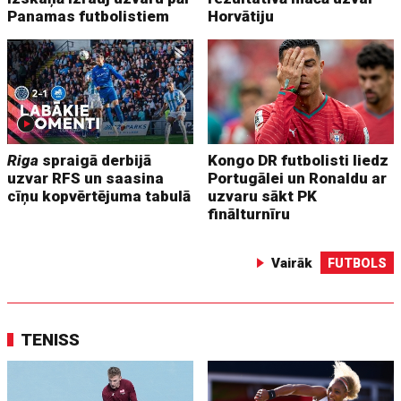
Panamas futbolistiem
Horvātiju
Riga
spraigā derbijā
Kongo DR futbolisti liedz
uzvar RFS un saasina
Portugālei un Ronaldu ar
cīņu kopvērtējuma tabulā
uzvaru sākt PK
finālturnīru
Vairāk
FUTBOLS
TENISS