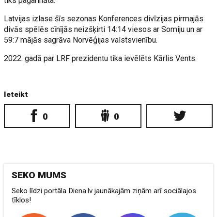
tiks pagarināta.
Latvijas izlase šīs sezonas Konferences divīzijas pirmajās
divās spēlēs cīnījās neizšķirti 14:14 viesos ar Somiju un ar
59:7 mājās sagrāva Norvēģijas valstsvienību.
2022. gadā par LRF prezidentu tika ievēlēts Kārlis Vents.
Ieteikt
0
0
SEKO MUMS
Seko līdzi portāla Diena.lv jaunākajām ziņām arī sociālajos
tīklos!