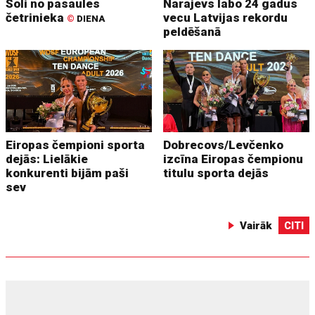
Soli no pasaules
Narajevs labo 24 gadus
četrinieka
vecu Latvijas rekordu
©
DIENA
peldēšanā
Eiropas čempioni sporta
Dobrecovs/Levčenko
dejās: Lielākie
izcīna Eiropas čempionu
konkurenti bijām paši
titulu sporta dejās
sev
Vairāk
CITI