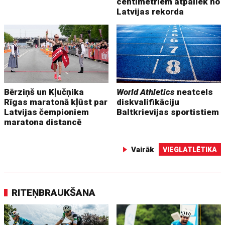
centimetriem atpaliek no
Latvijas rekorda
Bērziņš un Kļučņika
World Athletics
neatcels
Rīgas maratonā kļūst par
diskvalifikāciju
Latvijas čempioniem
Baltkrievijas sportistiem
maratona distancē
Vairāk
VIEGLATLĒTIKA
RITEŅBRAUKŠANA