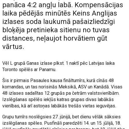
panāca 4:2 angļu labā. Kompensācijas
laika pēdējās minūtēs Keins Anglijas
izlases soda laukumā pašaizliedzīgi
bloķēja pretinieka sitienu no tuvas
distances, neļaujot horvātiem gūt
vārtus.
Vēl L grupā Ganas izlase plkst. 1 naktī pēc Latvijas laika
Toronto spēlēs ar Panamu.
Šis ir pirmais Pasaules kausa finālturnīrs, kurā cīnās 48
komandas, un tas norisinās Meksikā, ASV un Kanādā. Visas
48 izlases sadalītas 12 grupās pa četrām valstsvienībām.
Izslēgšanas spēlēs iekļūs katras grupas divas labākās
vienības, kā arī astoņas labākās trešās vietas ieguvējas.
Grupu turnīrs noslēgsies 27. jūnijā, bet dienu vēlāk sāksies
izslēgšanas spēles. Pusfināli paredzēti 14. un 15. jūlijā, 18.