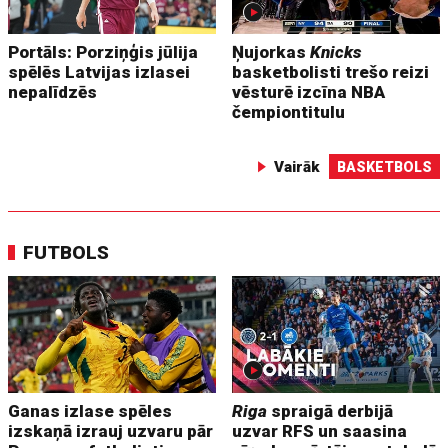
Portāls: Porziņģis jūlija
Ņujorkas
Knicks
spēlēs Latvijas izlasei
basketbolisti trešo reizi
nepalīdzēs
vēsturē izcīna NBA
čempiontitulu
Vairāk
BASKETBOLS
FUTBOLS
Ganas izlase spēles
Riga
spraigā derbijā
izskaņā izrauj uzvaru pār
uzvar RFS un saasina