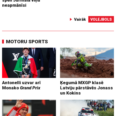
neapmānīsi
Vairāk
VOLEJBOLS
MOTORU SPORTS
Antonelli uzvar arī
Ķegumā MXGP klasē
Monako
Grand Prix
Latviju pārstāvēs Jonass
un Kokins