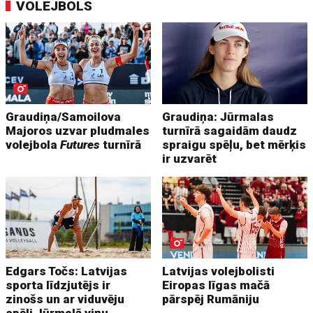
VOLEJBOLS
Graudiņa/Samoilova
Graudiņa: Jūrmalas
Majoros uzvar pludmales
turnīrā sagaidām daudz
volejbola
Futures
turnīrā
spraigu spēļu, bet mērķis
ir uzvarēt
Edgars Točs: Latvijas
Latvijas volejbolisti
sporta līdzjutējs ir
Eiropas līgas mačā
zinošs un ar viduvēju
pārspēj Rumāniju
spēli Jūrmalā viņu