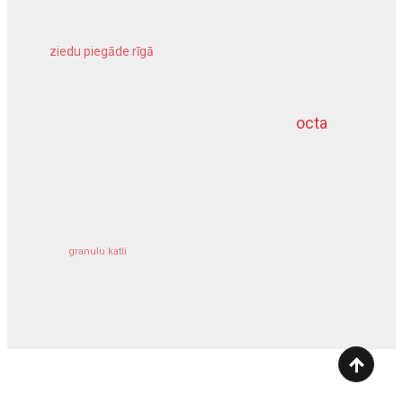
ziedu piegāde rīgā
meliorācijas darbi
octa
dziļurbums
kravu apdrošināšana
granulu katli
siltumsūknis