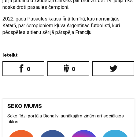
jūlijā pusfinālu zaudētāji cīnīsies par bronzu, bet 19. jūlijā tiks
noskaidroti pasaules čempioni.
2022. gada Pasaules kausa finālturnīrā, kas norisinājās
Katarā, par čempioniem kļuva Argentīnas futbolisti, kuri
pēcspēles sitienu sērijā pārspēja Franciju.
Ieteikt
0
0
SEKO MUMS
Seko līdzi portāla Diena.lv jaunākajām ziņām arī sociālajos
tīklos!