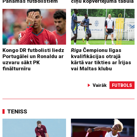
Panamas futbolistiem
cīņu kopvērtējuma tabulā
Kongo DR futbolisti liedz
Riga
Čempionu līgas
Portugālei un Ronaldu ar
kvalifikācijas otrajā
uzvaru sākt PK
kārtā var tikties ar Īrijas
finālturnīru
vai Maltas klubu
Vairāk
FUTBOLS
TENISS