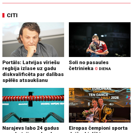
CITI
Portāls: Latvijas vīriešu
Soli no pasaules
regbija izlase uz gadu
četrinieka
©
DIENA
diskvalificēta par dalības
spēlēs atsaukšanu
Narajevs labo 24 gadus
Eiropas čempioni sporta