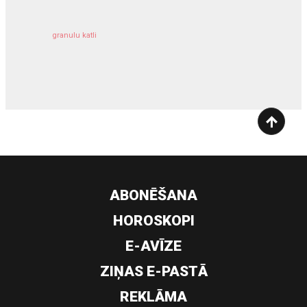
granulu katli
siltumsūknis
ABONĒŠANA
HOROSKOPI
E-AVĪZE
ZIŅAS E-PASTĀ
REKLĀMA