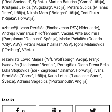
("Real Sociedad", Spānija), Martins Baturina ("Como", Itālija),
Kristijans Jakičs ("Augsburg", Vācija), Petars Sučičs (Milānas
"Inter", Itālija), Nikola Moro ("Bologna", Itālija), Toni Fruks
("Rijeka", Horvātija);
uzbrucēji: Ivans Perišičs (Eindhovenas PSV, Nīderlande),
Andrejs Kramaričs ("Hoffenheim", Vācija), Ante Budimirs
(Pamplonas "Osasuna", Spānija), Marko Pašaličs (Orlando
"City", ASV), Petars Musa ("Dallas", ASV), Igors Matanovičs
("Freiburg", Vācija);
rezervisti: Lovro Majers ("VfL Wolfsburg", Vācija), Franjo
Ivanovičs (Lisabonas "Benfica", Portugāle), Dions Drena Beljo,
Luka Stojkovičs (abi - Zagrebas "Dinamo", Horvātija), Ivans
Smolčičs ("Como", Itālija), Karlo Letica ("Lausanne-Sport",
Šveice), Adrians Segečičs ("Portsmouth", Anglija).
Ieteikt
0
0