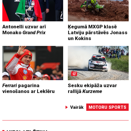
Antonelli uzvar arī
Ķegumā MXGP klasē
Monako
Grand Prix
Latviju pārstāvēs Jonass
un Kokins
Ferrari
pagarina
Sesku ekipāža uzvar
vienošanos ar Leklēru
rallijā
Kurzeme
Vairāk
MOTORU SPORTS