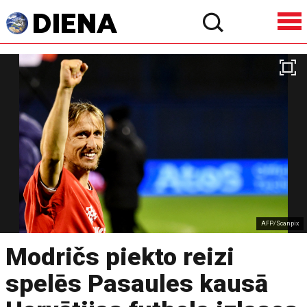
AFP/Scanpix
Modričs piekto reizi
spelēs Pasaules kausā