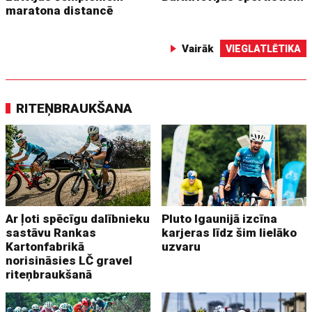
maratona distancē
Vairāk
VIEGLATLĒTIKA
RITEŅBRAUKŠANA
Ar ļoti spēcīgu dalībnieku
Pluto Igaunijā izcīna
sastāvu Rankas
karjeras līdz šim lielāko
Kartonfabrikā
uzvaru
norisināsies LČ gravel
riteņbraukšanā