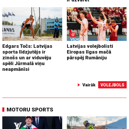
Edgars Točs: Latvijas
Latvijas volejbolisti
sporta līdzjutējs ir
Eiropas līgas mačā
zinošs un ar viduvēju
pārspēj Rumāniju
spēli Jūrmalā viņu
neapmānīsi
Vairāk
VOLEJBOLS
MOTORU SPORTS