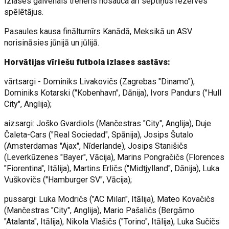
Izlases galvenais treneris nosauca arī septiņus rezerves
spēlētājus.
Pasaules kausa finālturnīrs Kanādā, Meksikā un ASV
norisināsies jūnijā un jūlijā.
Horvātijas vīriešu futbola izlases sastāvs:
vārtsargi - Dominiks Livakovičs (Zagrebas "Dinamo"),
Dominiks Kotarski ("Kobenhavn", Dānija), Ivors Pandurs ("Hull
City", Anglija);
aizsargi: Joško Gvardiols (Mančestras "City", Anglija), Duje
Čaleta-Cars ("Real Sociedad", Spānija), Josips Šutalo
(Amsterdamas "Ajax", Nīderlande), Josips Stanišičs
(Leverkūzenes "Bayer", Vācija), Marins Pongračičs (Florences
"Fiorentina", Itālija), Martins Erličs ("Midtjylland", Dānija), Luka
Vuškovičs ("Hamburger SV", Vācija);
pussargi: Luka Modričs ("AC Milan", Itālija), Mateo Kovačičs
(Mančestras "City", Anglija), Mario Pašaličs (Bergāmo
"Atalanta", Itālija), Nikola Vlašičs ("Torino", Itālija), Luka Sučičs