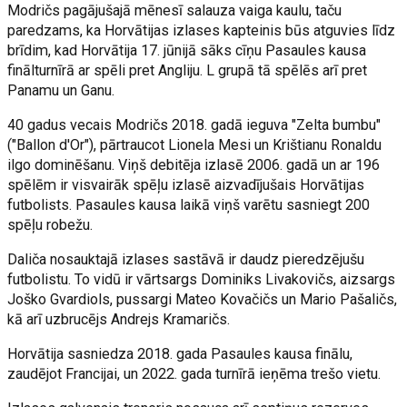
Modričs pagājušajā mēnesī salauza vaiga kaulu, taču
paredzams, ka Horvātijas izlases kapteinis būs atguvies līdz
brīdim, kad Horvātija 17. jūnijā sāks cīņu Pasaules kausa
finālturnīrā ar spēli pret Angliju. L grupā tā spēlēs arī pret
Panamu un Ganu.
40 gadus vecais Modričs 2018. gadā ieguva "Zelta bumbu"
("Ballon d'Or"), pārtraucot Lionela Mesi un Krištianu Ronaldu
ilgo dominēšanu. Viņš debitēja izlasē 2006. gadā un ar 196
spēlēm ir visvairāk spēļu izlasē aizvadījušais Horvātijas
futbolists. Pasaules kausa laikā viņš varētu sasniegt 200
spēļu robežu.
Daliča nosauktajā izlases sastāvā ir daudz pieredzējušu
futbolistu. To vidū ir vārtsargs Dominiks Livakovičs, aizsargs
Joško Gvardiols, pussargi Mateo Kovačičs un Mario Pašaličs,
kā arī uzbrucējs Andrejs Kramaričs.
Horvātija sasniedza 2018. gada Pasaules kausa finālu,
zaudējot Francijai, un 2022. gada turnīrā ieņēma trešo vietu.