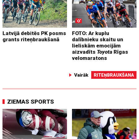
Latvijā debitēs PK posms
FOTO: Ar kuplu
grants riteņbraukšanā
dalībnieku skaitu un
lieliskām emocijām
aizvadīts
Toyota
Rīgas
velomaratons
Vairāk
RITEŅBRAUKŠANA
ZIEMAS SPORTS