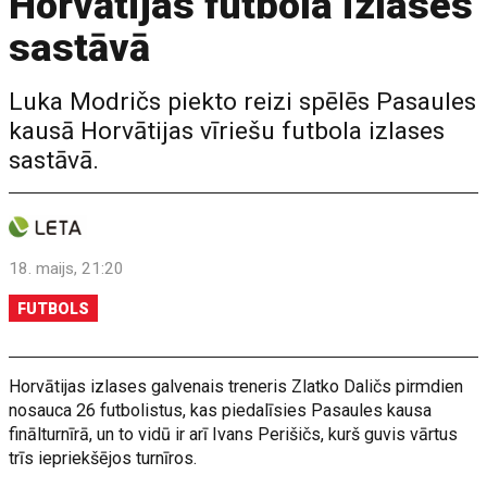
Horvātijas futbola izlases
sastāvā
Luka Modričs piekto reizi spēlēs Pasaules
kausā Horvātijas vīriešu futbola izlases
sastāvā.
18. maijs, 21:20
FUTBOLS
Horvātijas izlases galvenais treneris Zlatko Daličs pirmdien
nosauca 26 futbolistus, kas piedalīsies Pasaules kausa
finālturnīrā, un to vidū ir arī Ivans Perišičs, kurš guvis vārtus
trīs iepriekšējos turnīros.