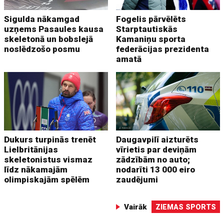
Sigulda nākamgad
Fogelis pārvēlēts
uzņems Pasaules kausa
Starptautiskās
skeletonā un bobslejā
Kamaniņu sporta
noslēdzošo posmu
federācijas prezidenta
amatā
Dukurs turpinās trenēt
Daugavpilī aizturēts
Lielbritānijas
vīrietis par deviņām
skeletonistus vismaz
zādzībām no auto;
līdz nākamajām
nodarīti 13 000 eiro
olimpiskajām spēlēm
zaudējumi
Vairāk
ZIEMAS SPORTS