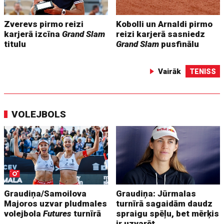
Zverevs pirmo reizi
Kobolli un Arnaldi pirmo
karjerā izcīna
Grand Slam
reizi karjerā sasniedz
titulu
Grand Slam
pusfinālu
Vairāk
TENISS
VOLEJBOLS
Graudiņa/Samoilova
Graudiņa: Jūrmalas
Majoros uzvar pludmales
turnīrā sagaidām daudz
volejbola
Futures
turnīrā
spraigu spēļu, bet mērķis
ir uzvarēt