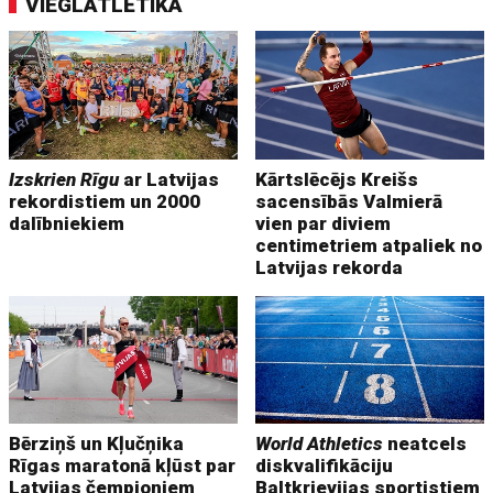
VIEGLATLĒTIKA
Izskrien Rīgu
ar Latvijas
Kārtslēcējs Kreišs
rekordistiem un 2000
sacensībās Valmierā
dalībniekiem
vien par diviem
centimetriem atpaliek no
Latvijas rekorda
Bērziņš un Kļučņika
World Athletics
neatcels
Rīgas maratonā kļūst par
diskvalifikāciju
Latvijas čempioniem
Baltkrievijas sportistiem