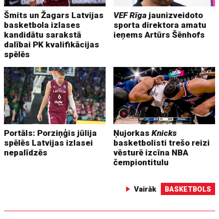
Šmits un Žagars Latvijas
VEF Rīga
jaunizveidoto
basketbola izlases
sporta direktora amatu
kandidātu sarakstā
ieņems Artūrs Šēnhofs
dalībai PK kvalifikācijas
spēlēs
Portāls: Porziņģis jūlija
Ņujorkas
Knicks
spēlēs Latvijas izlasei
basketbolisti trešo reizi
nepalīdzēs
vēsturē izcīna NBA
čempiontitulu
Vairāk
BASKETBOLS