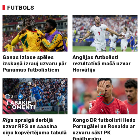
FUTBOLS
Ganas izlase spēles
Anglijas futbolisti
izskaņā izrauj uzvaru pār
rezultatīvā mačā uzvar
Panamas futbolistiem
Horvātiju
Riga
spraigā derbijā
Kongo DR futbolisti liedz
uzvar RFS un saasina
Portugālei un Ronaldu ar
cīņu kopvērtējuma tabulā
uzvaru sākt PK
finālturnīru