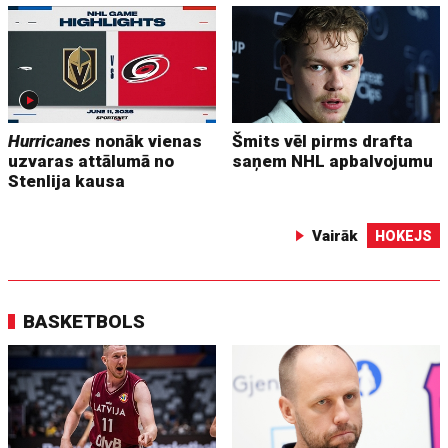
Hurricanes
nonāk vienas
Šmits vēl pirms drafta
uzvaras attālumā no
saņem NHL apbalvojumu
Stenlija kausa
Vairāk
HOKEJS
BASKETBOLS