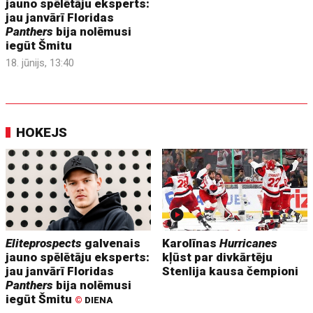
jauno spēlētāju eksperts:
jau janvārī Floridas
Panthers
bija nolēmusi
iegūt Šmitu
18. jūnijs, 13:40
HOKEJS
Eliteprospects
galvenais
Karolīnas
Hurricanes
jauno spēlētāju eksperts:
kļūst par divkārtēju
jau janvārī Floridas
Stenlija kausa čempioni
Panthers
bija nolēmusi
iegūt Šmitu
©
DIENA