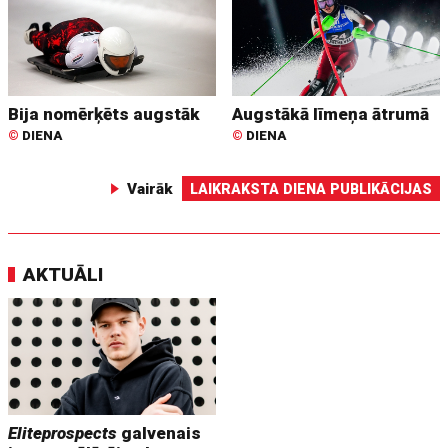
Bija nomērķēts augstāk
Augstākā līmeņa ātrumā
©
DIENA
©
DIENA
Vairāk
LAIKRAKSTA DIENA PUBLIKĀCIJAS
AKTUĀLI
Eliteprospects
galvenais