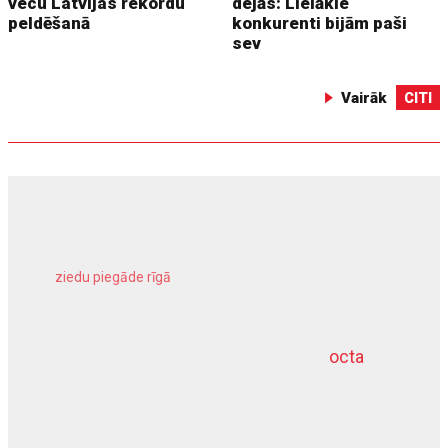
vecu Latvijas rekordu
dejās: Lielākie
peldēšanā
konkurenti bijām paši
sev
Vairāk
CITI
ziedu piegāde rīgā
meliorācijas darbi
octa
dziļurbums
kravu apdrošināšana