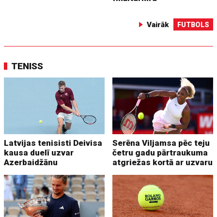
Vairāk
FUTBOLS
TENISS
Latvijas tenisisti Deivisa
Serēna Viljamsa pēc teju
kausa duelī uzvar
četru gadu pārtraukuma
Azerbaidžānu
atgriežas kortā ar uzvaru