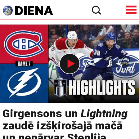
Girgensons un
Lightning
zaudē izšķirošajā mačā
un nepārvar Stenlija