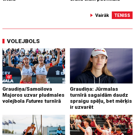
Vairāk
TENISS
VOLEJBOLS
Graudiņa/Samoilova
Graudiņa: Jūrmalas
Majoros uzvar pludmales
turnīrā sagaidām daudz
volejbola
Futures
turnīrā
spraigu spēļu, bet mērķis
ir uzvarēt