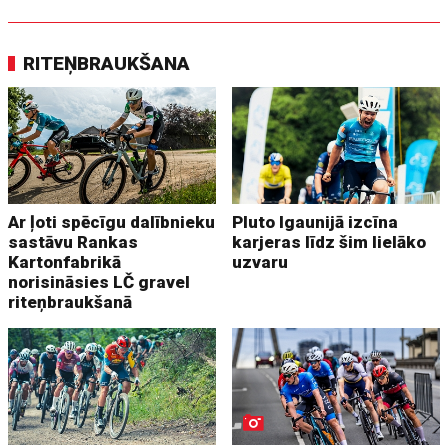
RITEŅBRAUKŠANA
Ar ļoti spēcīgu dalībnieku
Pluto Igaunijā izcīna
sastāvu Rankas
karjeras līdz šim lielāko
Kartonfabrikā
uzvaru
norisināsies LČ gravel
riteņbraukšanā