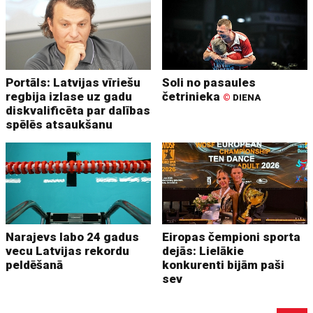
Portāls: Latvijas vīriešu
Soli no pasaules
regbija izlase uz gadu
četrinieka
©
DIENA
diskvalificēta par dalības
spēlēs atsaukšanu
Narajevs labo 24 gadus
Eiropas čempioni sporta
vecu Latvijas rekordu
dejās: Lielākie
peldēšanā
konkurenti bijām paši
sev