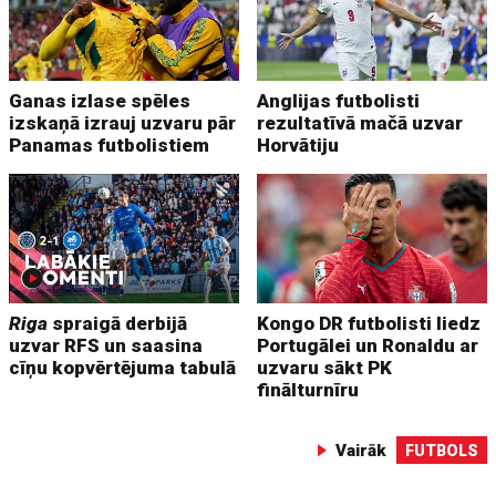
Ganas izlase spēles
Anglijas futbolisti
izskaņā izrauj uzvaru pār
rezultatīvā mačā uzvar
Panamas futbolistiem
Horvātiju
Riga
spraigā derbijā
Kongo DR futbolisti liedz
uzvar RFS un saasina
Portugālei un Ronaldu ar
cīņu kopvērtējuma tabulā
uzvaru sākt PK
finālturnīru
Vairāk
FUTBOLS