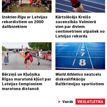
Izskrien Rīgu
ar Latvijas
Kārtslēcējs Kreišs
rekordistiem un 2000
sacensībās Valmierā
dalībniekiem
vien par diviem
centimetriem atpaliek no
Latvijas rekorda
Bērziņš un Kļučņika
World Athletics
neatcels
Rīgas maratonā kļūst par
diskvalifikāciju
Latvijas čempioniem
Baltkrievijas sportistiem
maratona distancē
Vairāk
VIEGLATLĒTIKA