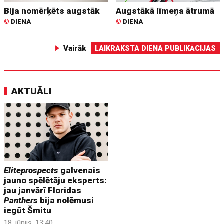
Bija nomērķēts augstāk
Augstākā līmeņa ātrumā
©
DIENA
©
DIENA
Vairāk
LAIKRAKSTA DIENA PUBLIKĀCIJAS
AKTUĀLI
Eliteprospects
galvenais
jauno spēlētāju eksperts:
jau janvārī Floridas
Panthers
bija nolēmusi
iegūt Šmitu
18. jūnijs, 13:40