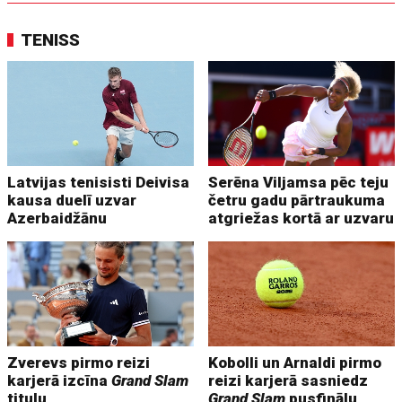
TENISS
Latvijas tenisisti Deivisa
Serēna Viljamsa pēc teju
kausa duelī uzvar
četru gadu pārtraukuma
Azerbaidžānu
atgriežas kortā ar uzvaru
Zverevs pirmo reizi
Kobolli un Arnaldi pirmo
karjerā izcīna
Grand Slam
reizi karjerā sasniedz
titulu
Grand Slam
pusfinālu