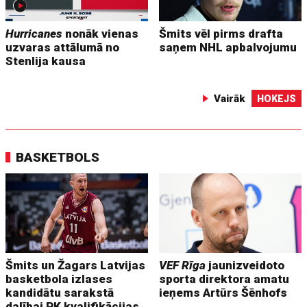
Hurricanes
nonāk vienas
Šmits vēl pirms drafta
uzvaras attālumā no
saņem NHL apbalvojumu
Stenlija kausa
Vairāk
HOKEJS
BASKETBOLS
Šmits un Žagars Latvijas
VEF Rīga
jaunizveidoto
basketbola izlases
sporta direktora amatu
kandidātu sarakstā
ieņems Artūrs Šēnhofs
dalībai PK kvalifikācijas