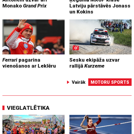
Monako
Grand Prix
Latviju pārstāvēs Jonass
un Kokins
Ferrari
pagarina
Sesku ekipāža uzvar
vienošanos ar Leklēru
rallijā
Kurzeme
Vairāk
MOTORU SPORTS
VIEGLATLĒTIKA