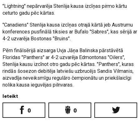
"Lightning" nepārvarēja Stenlija kausa izcīņas pirmo kārtu
ceturto gadu pēc kārtas.
"Canadiens" Stenlija kausa izcīņas otrajā kārtā jeb Austrumu
konferences pusfinālā tiksies ar Bufalo "Sabres", kas sērijā ar
4-2 uzvarēja Bostonas "Bruins".
Pērn finālsērijā aizsarga Uvja Jāņa Balinska pārstāvētā
Floridas "Panthers" ar 4-2 uzvarēja Edmontonas "Oilers",
Stenlija kausu izcīnot otro gadu pēc kārtas. "Panthers", kuras
rindās šosezon debitēja latviešu uzbrucējs Sandis Vilmanis,
aizvadīja neveiksmīgu regulāro čempionātu un priekšlaicīgi
nolika kausa ieguvējas pilnvaras.
Ieteikt
0
0