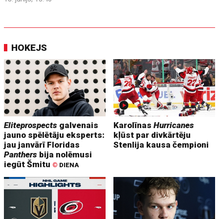
HOKEJS
Eliteprospects
galvenais
Karolīnas
Hurricanes
jauno spēlētāju eksperts:
kļūst par divkārtēju
jau janvārī Floridas
Stenlija kausa čempioni
Panthers
bija nolēmusi
iegūt Šmitu
©
DIENA