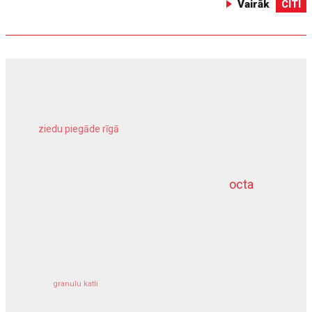
Vairāk
CITI
ziedu piegāde rīgā
meliorācijas darbi
octa
dziļurbums
kravu apdrošināšana
granulu katli
siltumsūknis