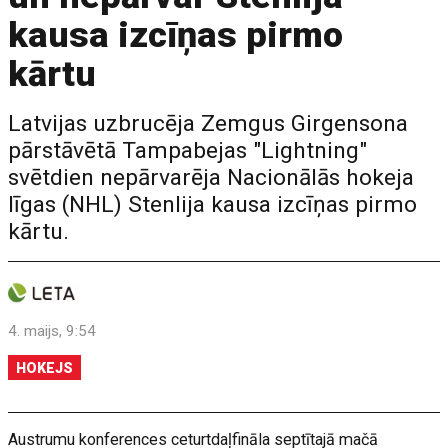
kausa izcīņas pirmo
kārtu
Latvijas uzbrucēja Zemgus Girgensona
pārstāvētā Tampabejas "Lightning"
svētdien nepārvarēja Nacionālās hokeja
līgas (NHL) Stenlija kausa izcīņas pirmo
kārtu.
4. maijs, 9:54
HOKEJS
Austrumu konferences ceturtdaļfināla septītajā mačā