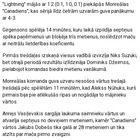
"Lightning" mājās ar 1:2 (0:1, 1:0, 0:1) piekāpās Monreālas
"Canadiens", kas sērijā līdz četrām uzvarām guva panākumu
ar 4-3.
Girgensons spēlēja 14 minūtes, kuru laikā izpildīja septiņus
spēka paņēmienus un bloķēja trīs metienus, noslēdzot maču
ar neitrālu lietderības koeficientu.
Pirmās trešdaļas izskaņā viesus vadībā izvirzīja Niks Suzuki,
bet otrajā periodā rezultātu izlīdzināja Dominiks Džeimss,
pielabojot komandas biedra metienu vairākumā.
Monreālas komanda guva uzvaru nesošos vārtus trešajā
trešdaļā pēc spēlētām 11 minūtēm, kad Alekss Ņūhuks, kurš
pirmais bija pie atlēkušās ripas un nogādāja to mājinieku
vārtos.
Anrejs Vasiļevskis sargāja laukuma saimnieku vārtus un
atvairīja septiņus no deviņiem metieniem, kamēr "Canadiens"
vārtos Jakubs Dobešs tika galā ar 28 metieniem un tika
atzīts par mača pirmo zvaigzni.