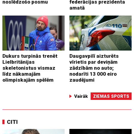
noslēdzošo posmu
federācijas prezidenta
amatā
Dukurs turpinās trenēt
Daugavpilī aizturēts
Lielbritānijas
vīrietis par deviņām
skeletonistus vismaz
zādzībām no auto;
līdz nākamajām
nodarīti 13 000 eiro
olimpiskajām spēlēm
zaudējumi
Vairāk
ZIEMAS SPORTS
CITI