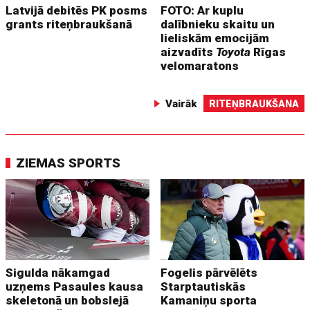
Latvijā debitēs PK posms
FOTO: Ar kuplu
grants riteņbraukšanā
dalībnieku skaitu un
lieliskām emocijām
aizvadīts
Toyota
Rīgas
velomaratons
Vairāk
RITEŅBRAUKŠANA
ZIEMAS SPORTS
Sigulda nākamgad
Fogelis pārvēlēts
uzņems Pasaules kausa
Starptautiskās
skeletonā un bobslejā
Kamaniņu sporta