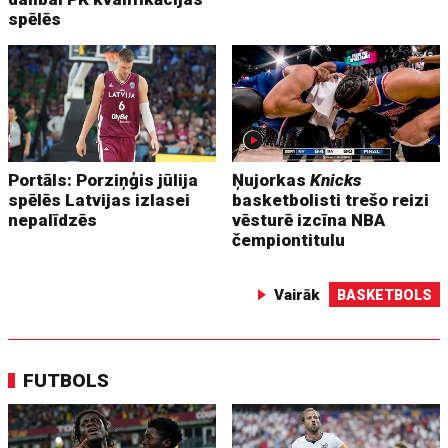
spēlēs
Portāls: Porziņģis jūlija
Ņujorkas
Knicks
spēlēs Latvijas izlasei
basketbolisti trešo reizi
nepalīdzēs
vēsturē izcīna NBA
čempiontitulu
Vairāk
BASKETBOLS
FUTBOLS