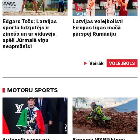
Edgars Točs: Latvijas
Latvijas volejbolisti
sporta līdzjutējs ir
Eiropas līgas mačā
zinošs un ar viduvēju
pārspēj Rumāniju
spēli Jūrmalā viņu
neapmānīsi
Vairāk
VOLEJBOLS
MOTORU SPORTS
Antonelli uzvar arī
Ķegumā MXGP klasē