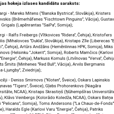
ijas hokeja izlases kandidātu saraksts:
argi - Mareks Mitens ("Banska Bystrica", Slovākija), Kristers
vskis (Brēmerhāfenes "Fischtown Pinguins", Vācija), Gusta
 Grigals (Lapēnrantas "SaiPa", Somija);
rgi - Ralfs Freibergs (Vītkovices "Ridera", Čehija), Kristofers
lis (Mihalovces "Dukla", Slovākija), Kristaps Zīle (Liberecas "B
i", Čehija), Artūrs Andžāns (Hemēnlinnas HPK, Somija), Miks
ovs (Helsinku "Jokerit", Somija), Roberts Mamčics (Karlovi
"Energie", Čehija), Markuss Komuls (Litvīnovas "Verva", Čehija
ts Šmits (Minhenes "Red Bull", Vācija), Arvils Bergmanis
ja-Ljungby", Zviedrija);
cēji - Deniss Smirnovs ("Kloten", Šveice), Oskars Lapinskis
navas "Tigers", Šveice), Gļebs Prohorenkovs (Niagāra
rsitāte, NCAA), Kristaps Skrastiņš (Ņūhempšīras Universitāte
), Klāvs Veinbergs (Kolorādo Koledža, NCAA), Oskars Batņa
i "Pelicans", Somija), Toms Andersons ("La Chaux-de-Fonds"
e), Haralds Egle (Karlovi Varu "Energie", Čehija), Patriks