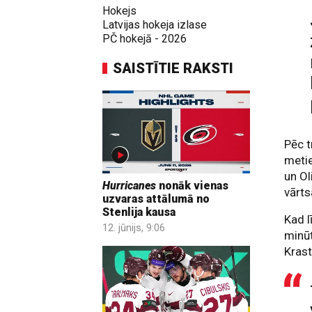
Hokejs
Latvijas hokeja izlase
PČ hokejā - 2026
SAISTĪTIE RAKSTI
Pēc t
metie
un Ol
Hurricanes
nonāk vienas
vārts
uzvaras attālumā no
Stenlija kausa
Kad l
12. jūnijs, 9:06
minūt
Kras