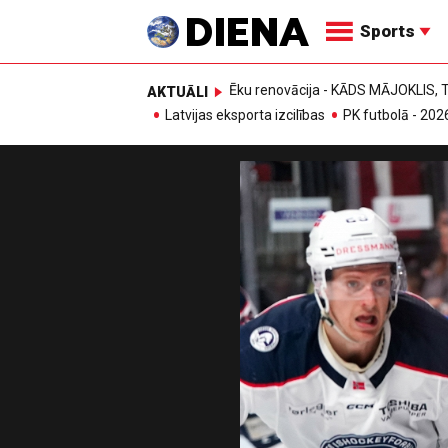
Sports
Ēku renovācija - KĀDS MĀJOKLIS
AKTUĀLI
Latvijas eksporta izcilības
PK futbolā - 202