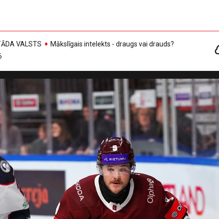
, TĀDA VALSTS
Mākslīgais intelekts - draugs vai drauds?
6