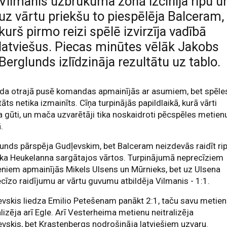
Vilmanis uzbrukuma zonā izcīnīja ripu u
uz vārtu priekšu to piespēlēja Balceram,
kurš pirmo reizi spēlē izvirzīja vadībā
latviešus. Piecas minūtes vēlāk Jakobs
Berglunds izlīdzināja rezultātu uz tablo.
oda otrajā pusē komandas apmainījās ar asumiem, bet spēle
tāts netika izmainīts. Cīņa turpinājās papildlaikā, kurā vārti
a gūti, un mača uzvarētāji tika noskaidroti pēcspēles metien
.
unds pārspēja Gudļevskim, bet Balceram neizdevās raidīt ri
ka Heukelanna sargātajos vārtos. Turpinājumā neprecīziem
niem apmainījās Mikels Ulsens un Mūrnieks, bet uz Ulsena
cīzo raidījumu ar vārtu guvumu atbildēja Vilmanis - 1:1.
vskis liedza Emilio Petešenam panākt 2:1, taču savu metie
lizēja arī Egle. Arī Vesterheima metienu neitralizēja
vskis, bet Krastenbergs nodrošināja latviešiem uzvaru.