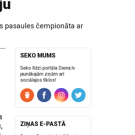
ju
rms pasaules čempionāta ar
SEKO MUMS
Seko līdzi portāla Diena.lv
jaunākajām ziņām arī
sociālajos tīklos!
a
ZIŅAS E-PASTĀ
,
a