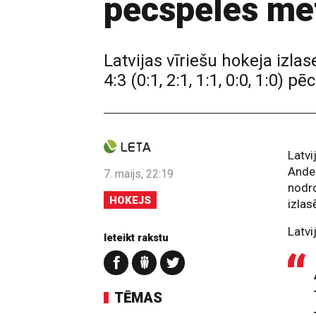
pēcspēles met
Latvijas vīriešu hokeja izl
4:3 (0:1, 2:1, 1:1, 0:0, 1:0)
Latvi
Ander
7. maijs, 22:19
nodro
HOKEJS
izlas
Latvi
Ieteikt rakstu
TĒMAS