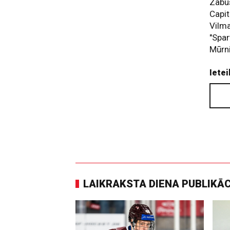
Zabus
Capit
Vilma
"Spar
Mūrn
Ietei
LAIKRAKSTA DIENA PUBLIKĀ