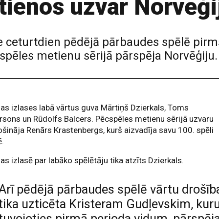
ienos uzvar Norvēģi
ase ceturtdien pēdējā pārbaudes spēlē pi
 pēcspēles metienu sērijā pārspēja Norvēģiju.
jas izlases labā vārtus guva Mārtiņš Dzierkals, Toms
sons un Rūdolfs Balcers. Pēcspēles metienu sērijā uzvaru
šināja Renārs Krastenbergs, kurš aizvadīja savu 100. spēli
ē.
jas izlasē par labāko spēlētāju tika atzīts Dzierkals.
Arī pēdējā pārbaudes spēlē vārtu drošīb
tika uzticēta Kristeram Gudļevskim, kuru
tuvojoties pirmā perioda vidum, pārspēj