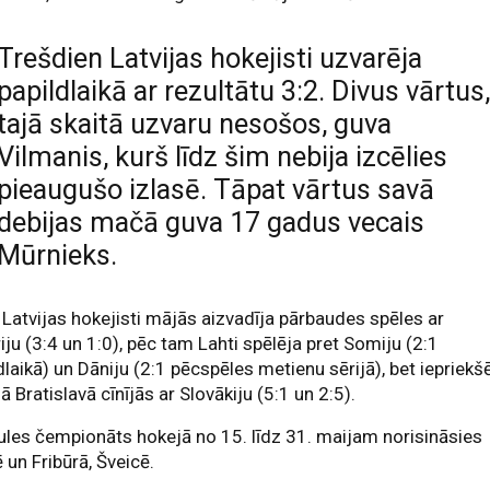
Trešdien Latvijas hokejisti uzvarēja
papildlaikā ar rezultātu 3:2. Divus vārtus
tajā skaitā uzvaru nesošos, guva
Vilmanis, kurš līdz šim nebija izcēlies
pieaugušo izlasē. Tāpat vārtus savā
debijas mačā guva 17 gadus vecais
Mūrnieks.
ī Latvijas hokejisti mājās aizvadīja pārbaudes spēles ar
iju (3:4 un 1:0), pēc tam Lahti spēlēja pret Somiju (2:1
dlaikā) un Dāniju (2:1 pēcspēles metienu sērijā), bet iepriekš
ā Bratislavā cīnījās ar Slovākiju (5:1 un 2:5).
les čempionāts hokejā no 15. līdz 31. maijam norisināsies
ē un Fribūrā, Šveicē.