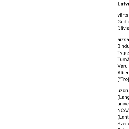
Latv
vārts
Gudļe
Dāvis
aizsa
Bindu
Tygrz
Tumān
Varu 
Alber
("Tro
uzbru
(Lang
unive
NCAA
(Laht
Šveic