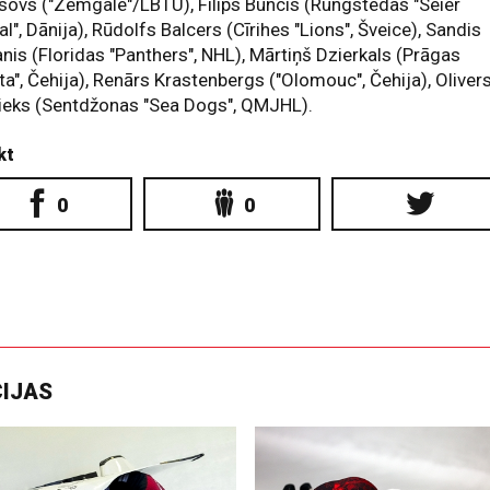
ovs ("Zemgale"/LBTU), Filips Buncis (Rungstedas "Seier
al", Dānija), Rūdolfs Balcers (Cīrihes "Lions", Šveice), Sandis
nis (Floridas "Panthers", NHL), Mārtiņš Dzierkals (Prāgas
ta", Čehija), Renārs Krastenbergs ("Olomouc", Čehija), Oliver
ieks (Sentdžonas "Sea Dogs", QMJHL).
kt
0
0
CIJAS