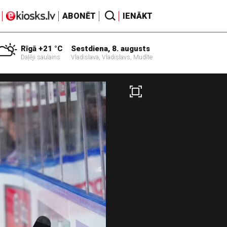
ABONĒT
IENĀKT
Rīgā +21 °C
Sestdiena, 8. augusts
Daļēji saulains
Vladislava, Vladislavs, Mudīte