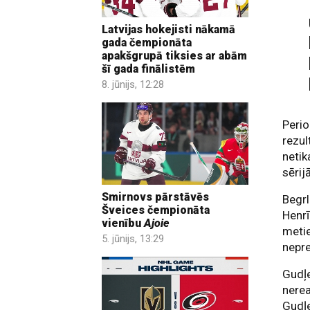
Latvijas hokejisti nākamā
gada čempionāta
apakšgrupā tiksies ar abām
šī gada finālistēm
8. jūnijs, 12:28
Peri
rezul
netik
sērijā
Smirnovs pārstāvēs
Begrl
Šveices čempionāta
Henrī
vienību
Ajoie
metie
5. jūnijs, 13:29
nepre
Gudļe
nerea
Gudļe