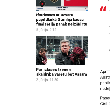
Hurricanes
ar uzvaru
papildlaikā Stenlija kausa
finālsērijā panāk neizšķirtu
5. jūnijs, 9:14
Par izlases treneri
Aprīl
skaidrība varētu būt vasarā
Austr
2. jūnijs, 11:50
papil
nedēļ
Pasau
Cīrih