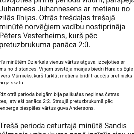
Juhanness Juhannesens ar metienu no
zilās līnijas. Otrās trešdaļas trešajā
minūtē norvēģiem vadību nostiprināja
Pēters Vesterheims, kurš pēc
pretuzbrukuma panāca 2:0.
rīs minūtēm Dzierkals vienus vārtus atguva, izceļoties ar
nu no distances. Viņam asistēja maiņas biedri Haralds Egle
ivers Mūrnieks, kurš turklāt metiena brīdī traucēja pretinieku
arga skatu.
īdz otrā perioda beigām bija palikušas nepilnas četras
es, latvieši panāca 2:2. Straujā pretuzbrukumā pēc
tenberga piespēles vārtus guva Andersons.
Trešā perioda ceturtajā minūtē Sandis