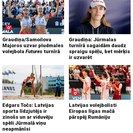
Graudiņa/Samoilova
Graudiņa: Jūrmalas
Majoros uzvar pludmales
turnīrā sagaidām daudz
volejbola
Futures
turnīrā
spraigu spēļu, bet mērķis
ir uzvarēt
Edgars Točs: Latvijas
Latvijas volejbolisti
sporta līdzjutējs ir
Eiropas līgas mačā
zinošs un ar viduvēju
pārspēj Rumāniju
spēli Jūrmalā viņu
neapmānīsi