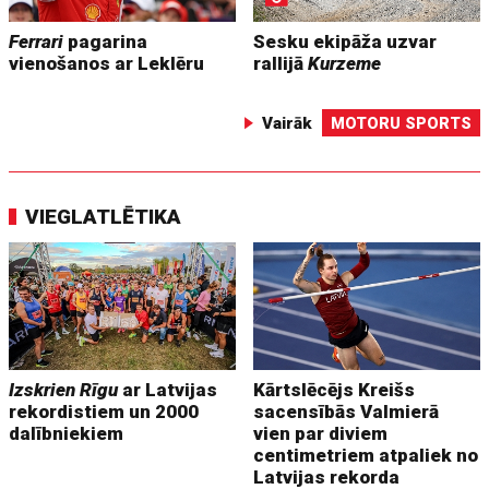
Ferrari
pagarina
Sesku ekipāža uzvar
vienošanos ar Leklēru
rallijā
Kurzeme
Vairāk
MOTORU SPORTS
VIEGLATLĒTIKA
Izskrien Rīgu
ar Latvijas
Kārtslēcējs Kreišs
rekordistiem un 2000
sacensībās Valmierā
dalībniekiem
vien par diviem
centimetriem atpaliek no
Latvijas rekorda