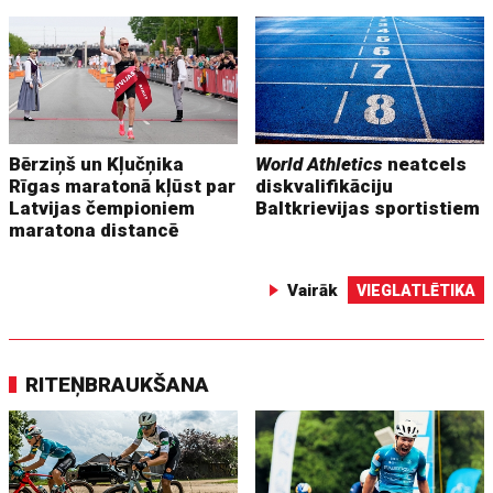
Bērziņš un Kļučņika
World Athletics
neatcels
Rīgas maratonā kļūst par
diskvalifikāciju
Latvijas čempioniem
Baltkrievijas sportistiem
maratona distancē
Vairāk
VIEGLATLĒTIKA
RITEŅBRAUKŠANA