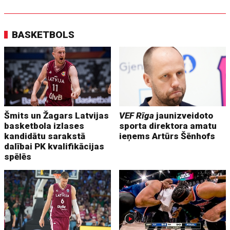
BASKETBOLS
Šmits un Žagars Latvijas
VEF Rīga
jaunizveidoto
basketbola izlases
sporta direktora amatu
kandidātu sarakstā
ieņems Artūrs Šēnhofs
dalībai PK kvalifikācijas
spēlēs