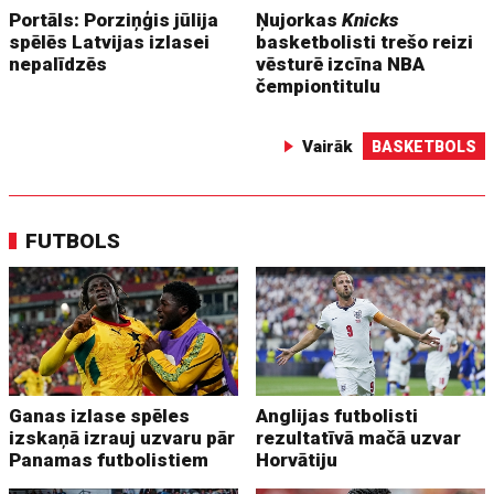
Portāls: Porziņģis jūlija
Ņujorkas
Knicks
spēlēs Latvijas izlasei
basketbolisti trešo reizi
nepalīdzēs
vēsturē izcīna NBA
čempiontitulu
Vairāk
BASKETBOLS
FUTBOLS
Ganas izlase spēles
Anglijas futbolisti
izskaņā izrauj uzvaru pār
rezultatīvā mačā uzvar
Panamas futbolistiem
Horvātiju