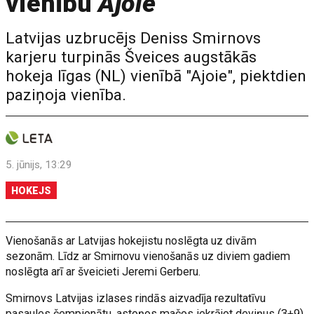
vienību
Ajoie
Latvijas uzbrucējs Deniss Smirnovs
karjeru turpinās Šveices augstākās
hokeja līgas (NL) vienībā "Ajoie", piektdien
paziņoja vienība.
5. jūnijs, 13:29
HOKEJS
Vienošanās ar Latvijas hokejistu noslēgta uz divām
sezonām. Līdz ar Smirnovu vienošanās uz diviem gadiem
noslēgta arī ar šveicieti Jeremi Gerberu.
Smirnovs Latvijas izlases rindās aizvadīja rezultatīvu
pasaules čempionātu, astoņos mačos iekrājot deviņus (3+9)