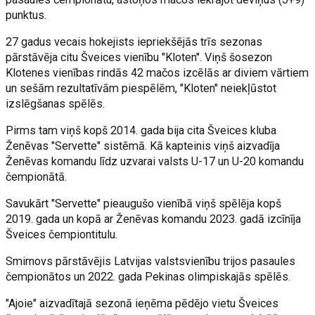
punktus.
27 gadus vecais hokejists iepriekšējās trīs sezonas
pārstāvēja citu Šveices vienību "Kloten". Viņš šosezon
Klotenes vienības rindās 42 mačos izcēlās ar diviem vārtiem
un sešām rezultatīvām piespēlēm, "Kloten" neiekļūstot
izslēgšanas spēlēs.
Pirms tam viņš kopš 2014. gada bija cita Šveices kluba
Ženēvas "Servette" sistēmā. Kā kapteinis viņš aizvadīja
Ženēvas komandu līdz uzvarai valsts U-17 un U-20 komandu
čempionātā.
Savukārt "Servette" pieaugušo vienībā viņš spēlēja kopš
2019. gada un kopā ar Ženēvas komandu 2023. gadā izcīnīja
Šveices čempiontitulu.
Smirnovs pārstāvējis Latvijas valstsvienību trijos pasaules
čempionātos un 2022. gada Pekinas olimpiskajās spēlēs.
"Ajoie" aizvadītajā sezonā ieņēma pēdējo vietu Šveices