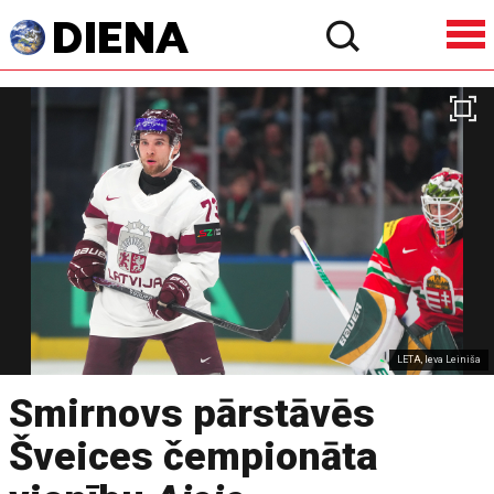
LETA, Ieva Leiniša
Smirnovs pārstāvēs
Šveices čempionāta