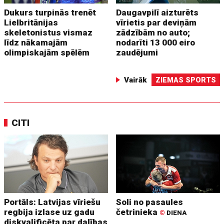
Dukurs turpinās trenēt
Daugavpilī aizturēts
Lielbritānijas
vīrietis par deviņām
skeletonistus vismaz
zādzībām no auto;
līdz nākamajām
nodarīti 13 000 eiro
olimpiskajām spēlēm
zaudējumi
Vairāk
ZIEMAS SPORTS
CITI
Portāls: Latvijas vīriešu
Soli no pasaules
regbija izlase uz gadu
četrinieka
©
DIENA
diskvalificēta par dalības