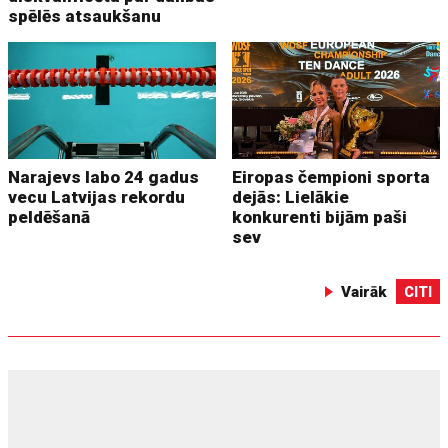
spēlēs atsaukšanu
Narajevs labo 24 gadus
Eiropas čempioni sporta
vecu Latvijas rekordu
dejās: Lielākie
peldēšanā
konkurenti bijām paši
sev
Vairāk
CITI