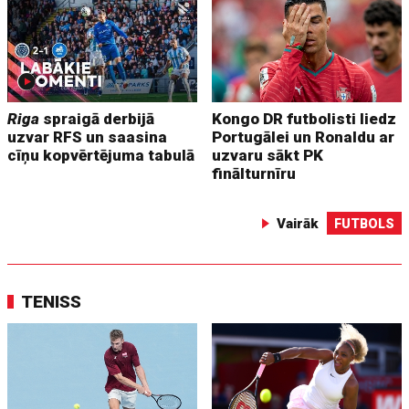
Riga
spraigā derbijā
Kongo DR futbolisti liedz
uzvar RFS un saasina
Portugālei un Ronaldu ar
cīņu kopvērtējuma tabulā
uzvaru sākt PK
finālturnīru
Vairāk
FUTBOLS
TENISS