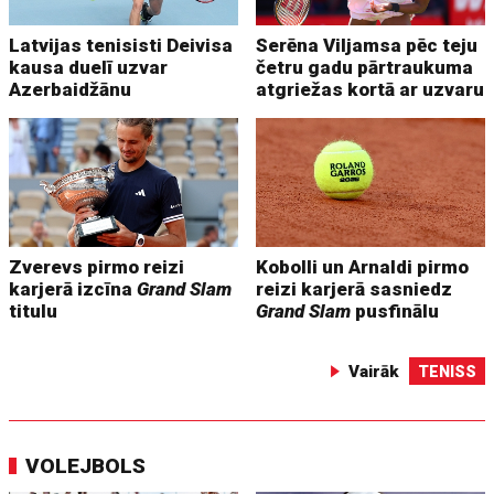
Latvijas tenisisti Deivisa
Serēna Viljamsa pēc teju
kausa duelī uzvar
četru gadu pārtraukuma
Azerbaidžānu
atgriežas kortā ar uzvaru
Zverevs pirmo reizi
Kobolli un Arnaldi pirmo
karjerā izcīna
Grand Slam
reizi karjerā sasniedz
titulu
Grand Slam
pusfinālu
Vairāk
TENISS
VOLEJBOLS