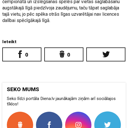
čempionātā un izslēgšanas spēlēs par vietas saglabāšanu
augstākajā līgā piedzīvoja zaudējumu, taču tāpat saglabāja
tajā vietu, jo pēc spēka otrās līgas uzvarētājai nav licences
dalībai spēcīgākajā līgā.
Ieteikt
0
0
SEKO MUMS
Seko līdzi portāla Diena.lv jaunākajām ziņām arī sociālajos
tīklos!