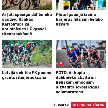
Ar ļoti spēcīgu dalībnieku
Pluto Igaunijā izcīna
sastāvu Rankas
karjeras līdz šim lielāko
Kartonfabrikā
uzvaru
norisināsies LČ gravel
riteņbraukšanā
Latvijā debitēs PK posms
FOTO: Ar kuplu
grants riteņbraukšanā
dalībnieku skaitu un
lieliskām emocijām
aizvadīts
Toyota
Rīgas
velomaratons
Vairāk
RITEŅBRAUKŠANA