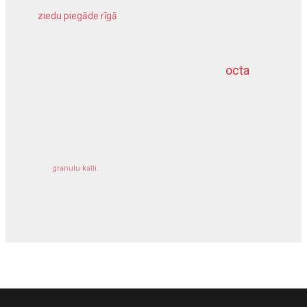
ziedu piegāde rīgā
meliorācijas darbi
octa
dziļurbums
kravu apdrošināšana
granulu katli
siltumsūknis