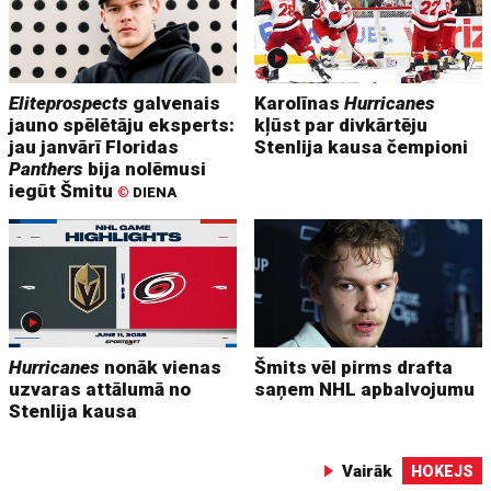
Eliteprospects
galvenais
Karolīnas
Hurricanes
jauno spēlētāju eksperts:
kļūst par divkārtēju
jau janvārī Floridas
Stenlija kausa čempioni
Panthers
bija nolēmusi
iegūt Šmitu
©
DIENA
Hurricanes
nonāk vienas
Šmits vēl pirms drafta
uzvaras attālumā no
saņem NHL apbalvojumu
Stenlija kausa
Vairāk
HOKEJS