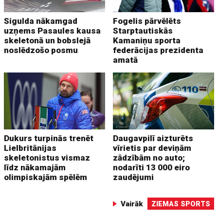
Sigulda nākamgad
Fogelis pārvēlēts
uzņems Pasaules kausa
Starptautiskās
skeletonā un bobslejā
Kamaniņu sporta
noslēdzošo posmu
federācijas prezidenta
amatā
Dukurs turpinās trenēt
Daugavpilī aizturēts
Lielbritānijas
vīrietis par deviņām
skeletonistus vismaz
zādzībām no auto;
līdz nākamajām
nodarīti 13 000 eiro
olimpiskajām spēlēm
zaudējumi
Vairāk
ZIEMAS SPORTS