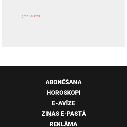
granulu katli
siltumsūknis
ABONĒŠANA
HOROSKOPI
E-AVĪZE
ZIŅAS E-PASTĀ
REKLĀMA