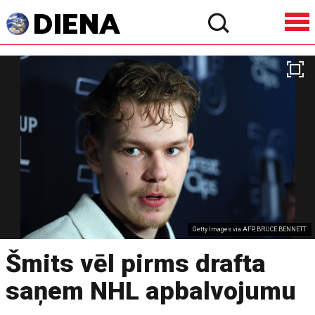
Getty Images via AFP, BRUCE BENNETT
Šmits vēl pirms drafta
saņem NHL apbalvojumu