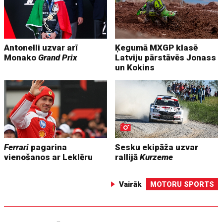
Antonelli uzvar arī
Ķegumā MXGP klasē
Monako
Grand Prix
Latviju pārstāvēs Jonass
un Kokins
Ferrari
pagarina
Sesku ekipāža uzvar
vienošanos ar Leklēru
rallijā
Kurzeme
Vairāk
MOTORU SPORTS