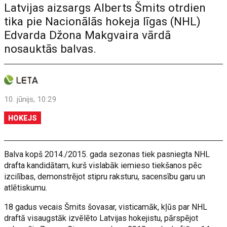
Latvijas aizsargs Alberts Šmits otrdien
tika pie Nacionālās hokeja līgas (NHL)
Edvarda Džona Makgvaira vārdā
nosauktās balvas.
10. jūnijs, 10:29
HOKEJS
Balva kopš 2014./2015. gada sezonas tiek pasniegta NHL
drafta kandidātam, kurš vislabāk iemieso tiekšanos pēc
izcilības, demonstrējot stipru raksturu, sacensību garu un
atlētiskumu.
18 gadus vecais Šmits šovasar, visticamāk, kļūs par NHL
draftā visaugstāk izvēlēto Latvijas hokejistu, pārspējot