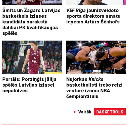
Šmits un Žagars Latvijas
VEF Rīga
jaunizveidoto
basketbola izlases
sporta direktora amatu
kandidātu sarakstā
ieņems Artūrs Šēnhofs
dalībai PK kvalifikācijas
spēlēs
Portāls: Porziņģis jūlija
Ņujorkas
Knicks
spēlēs Latvijas izlasei
basketbolisti trešo reizi
nepalīdzēs
vēsturē izcīna NBA
čempiontitulu
Vairāk
BASKETBOLS