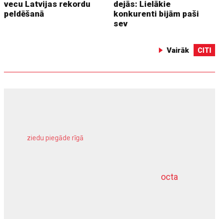
vecu Latvijas rekordu
dejās: Lielākie
peldēšanā
konkurenti bijām paši
sev
Vairāk
CITI
ziedu piegāde rīgā
meliorācijas darbi
octa
dziļurbums
kravu apdrošināšana