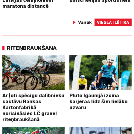
Latvijas čempioniem
Baltkrievijas sportistiem
maratona distancē
Vairāk
VIEGLATLĒTIKA
RITEŅBRAUKŠANA
Ar ļoti spēcīgu dalībnieku
Pluto Igaunijā izcīna
sastāvu Rankas
karjeras līdz šim lielāko
Kartonfabrikā
uzvaru
norisināsies LČ gravel
riteņbraukšanā