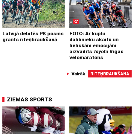
Latvijā debitēs PK posms
FOTO: Ar kuplu
grants riteņbraukšanā
dalībnieku skaitu un
lieliskām emocijām
aizvadīts
Toyota
Rīgas
velomaratons
Vairāk
RITEŅBRAUKŠANA
ZIEMAS SPORTS