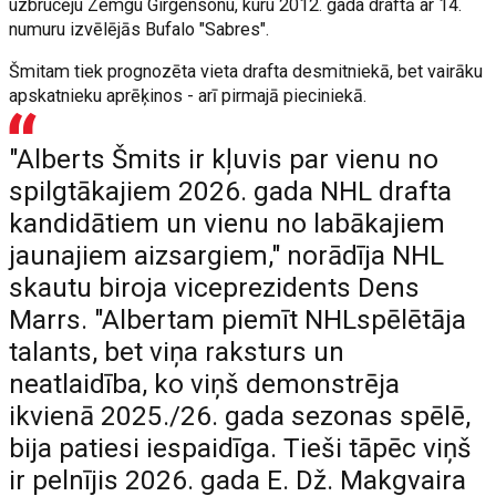
uzbrucēju Zemgu Girgensonu, kuru 2012. gada draftā ar 14.
numuru izvēlējās Bufalo "Sabres".
Šmitam tiek prognozēta vieta drafta desmitniekā, bet vairāku
apskatnieku aprēķinos - arī pirmajā pieciniekā.
"Alberts Šmits ir kļuvis par vienu no
spilgtākajiem 2026. gada NHL drafta
kandidātiem un vienu no labākajiem
jaunajiem aizsargiem," norādīja NHL
skautu biroja viceprezidents Dens
Marrs. "Albertam piemīt NHLspēlētāja
talants, bet viņa raksturs un
neatlaidība, ko viņš demonstrēja
ikvienā 2025./26. gada sezonas spēlē,
bija patiesi iespaidīga. Tieši tāpēc viņš
ir pelnījis 2026. gada E. Dž. Makgvaira