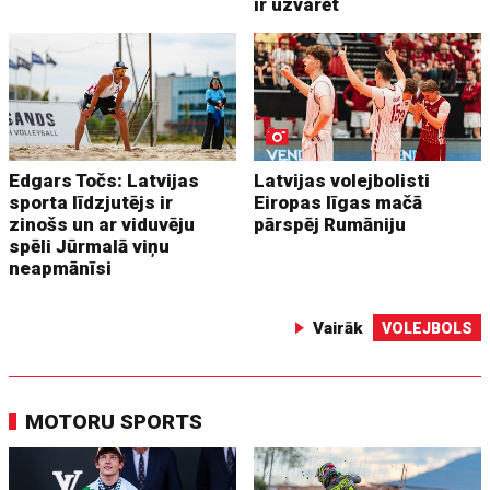
ir uzvarēt
Edgars Točs: Latvijas
Latvijas volejbolisti
sporta līdzjutējs ir
Eiropas līgas mačā
zinošs un ar viduvēju
pārspēj Rumāniju
spēli Jūrmalā viņu
neapmānīsi
Vairāk
VOLEJBOLS
MOTORU SPORTS