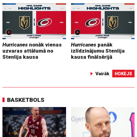
Hurricanes
nonāk vienas
Hurricanes
panāk
uzvaras attālumā no
izlīdzinājumu Stenlija
Stenlija kausa
kausa finālsērijā
Vairāk
HOKEJS
BASKETBOLS