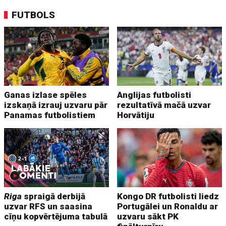
FUTBOLS
Ganas izlase spēles
Anglijas futbolisti
izskaņā izrauj uzvaru pār
rezultatīvā mačā uzvar
Panamas futbolistiem
Horvātiju
Riga
spraigā derbijā
Kongo DR futbolisti liedz
uzvar RFS un saasina
Portugālei un Ronaldu ar
cīņu kopvērtējuma tabulā
uzvaru sākt PK