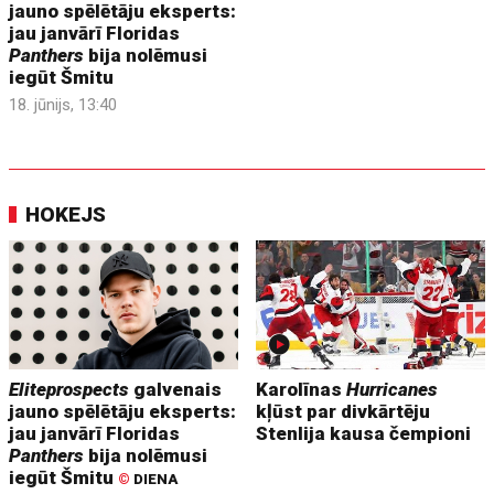
jauno spēlētāju eksperts:
jau janvārī Floridas
Panthers
bija nolēmusi
iegūt Šmitu
18. jūnijs, 13:40
HOKEJS
Eliteprospects
galvenais
Karolīnas
Hurricanes
jauno spēlētāju eksperts:
kļūst par divkārtēju
jau janvārī Floridas
Stenlija kausa čempioni
Panthers
bija nolēmusi
iegūt Šmitu
©
DIENA