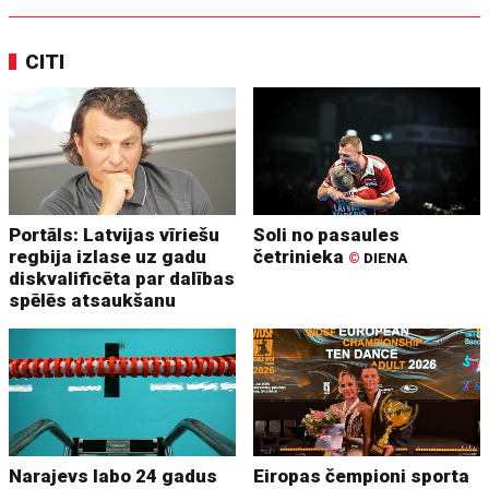
CITI
Portāls: Latvijas vīriešu
Soli no pasaules
regbija izlase uz gadu
četrinieka
©
DIENA
diskvalificēta par dalības
spēlēs atsaukšanu
Narajevs labo 24 gadus
Eiropas čempioni sporta