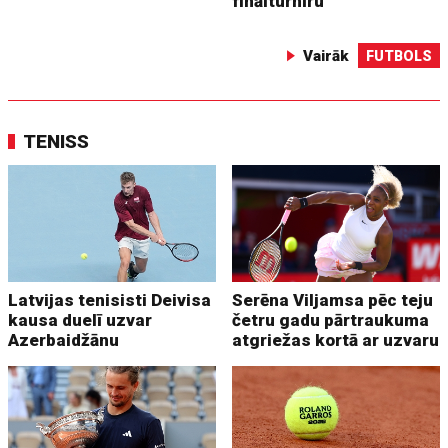
finālturnīru
Vairāk
FUTBOLS
TENISS
Latvijas tenisisti Deivisa
Serēna Viljamsa pēc teju
kausa duelī uzvar
četru gadu pārtraukuma
Azerbaidžānu
atgriežas kortā ar uzvaru