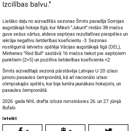
Izcilības balvu."
Lielāko daļu no aizvadītās sezonas Šmits pavadīja Somijas
augstākajā hokeja līgā, kur Mikeli "Jukurit" rindās 38 mačos
guva sešus vārtus, atdeva septiņas rezultatīvas piespēles un
iekrāja negatīvu lietderības koeficientu -3. Sezonas
noslēgumā latvietis spēlēja Vācijas augstākajā līgā (DEL),
Minhenes "Red Bull" sastāvā 16 mačos tiekot pie septiņiem
punktiem (2+5) un pozitīva lietderības koeficienta +2.
Šmits aizvadītajā sezonā pārstāvēja Latvijas U-20 izlasi
junioru pasaules čempionātā, kā arī nacionālo izlasi
olimpiskajās spēlēs, kur bija turnīra jaunākais hokejists, un
pasaules čempionātā.
2026. gada NHL drafta izloze norisināsies 26. un 27. jūnijā
Bufalo.
Ieteikt