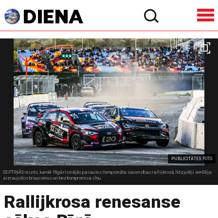
PUBLICITĀTES FOTO
SEPTIŅĀS reizēs, kamēr Rīgā risinājās pasaules čempionāta sacensības rallijkrosā, līdzjutēji iemīlēja
aizraujošos braucienus un bezkompromisa cīņu.
Rallijkrosa renesanse