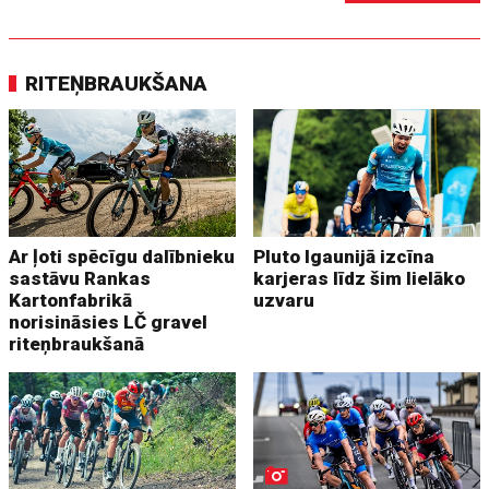
RITEŅBRAUKŠANA
Ar ļoti spēcīgu dalībnieku
Pluto Igaunijā izcīna
sastāvu Rankas
karjeras līdz šim lielāko
Kartonfabrikā
uzvaru
norisināsies LČ gravel
riteņbraukšanā