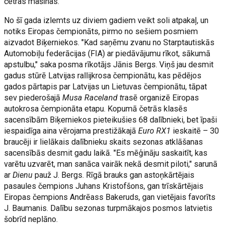
četras mašīnas.
No šī gada izlemts uz diviem gadiem veikt soli atpakaļ, un
notiks Eiropas čempionāts, pirmo no sešiem posmiem
aizvadot Biķerniekos. "Kad saņēmu zvanu no Starptautiskās
Automobiļu federācijas (FIA) ar piedāvājumu rīkot, sākumā
apstulbu," saka posma rīkotājs Jānis Bergs. Viņš jau desmit
gadus stūrē Latvijas rallijkrosa čempionātu, kas pēdējos
gados pārtapis par Latvijas un Lietuvas čempionātu, tāpat
sev piederošajā
Musa Raceland t
rasē organizē Eiropas
autokrosa čempionāta etapu. Kopumā četrās klasēs
sacensībām Biķerniekos pieteikušies 68 dalībnieki, bet īpaši
iespaidīga aina vērojama prestižākajā
Euro RX1
ieskaitē – 30
braucēji ir lielākais dalībnieku skaits sezonas atklāšanas
sacensībās desmit gadu laikā. "Es mēģināju saskaitīt, kas
varētu uzvarēt, man sanāca vairāk nekā desmit piloti," sarunā
ar
Dienu
pauž J. Bergs. Rīgā brauks gan astoņkārtējais
pasaules čempions Juhans Kristofšons, gan trīskārtējais
Eiropas čempions Andrēass Bakeruds, gan vietējais favorīts
J. Baumanis. Dalību sezonas turpmākajos posmos latvietis
šobrīd neplāno.