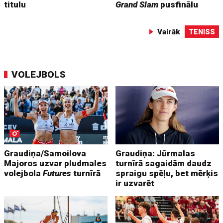
titulu
Grand Slam
pusfinālu
Vairāk
TENISS
VOLEJBOLS
Graudiņa/Samoilova
Graudiņa: Jūrmalas
Majoros uzvar pludmales
turnīrā sagaidām daudz
volejbola
Futures
turnīrā
spraigu spēļu, bet mērķis
ir uzvarēt