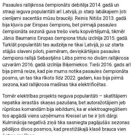
Pasaules rallijkrosa čempionāts debitēja 2014. gadā un
strauji ieguva popularitāti arī Latvijā, jo starp labākajiem ļoti
cienījami sacentās mūsu braucēji. Reinis Nitišs 2013. gadā
bija kļuvis par Eiropas čempionu, bet pirmajā pasaules
čempionāta sezonā guva trešo vietu kopvērtējumā, tikmēr
Jānis Baumanis Eiropas čempiona titulu izcīnīja 2015. gadā.
Turklāt popularitāti tas audzēja ne tikai Latvijā, jo uz starta
stājās slaveni piloti, piemēram, deviņkārtējais pasaules
čempions rallijā Sebastjēns Lēbs pirmo no divām rallijkrosa
uzvarām 2016. gadā izcīnīja Biķerniekos. Tieši 2016. gads arī
bija pirmā reize, kad pie mums notika pasaules čempionāta
posms, un tas tika rīkots līdz 2022. gadam, kas bija pirmā
sezona, kad rallijkrosa mašīnas tika elektrificētas.
Tomēr elektrības projekts neguva popularitāti – skatītājiem
nepatika ierastās skaņas pazušana, bet autoražotājiem jeb
rūpnīcas komandām bija iebildumi, ka ar elektroagregātiem
tos apgādā viens uzņēmums Kreisel un tie ir ļoti dārgi.
Kulminācija negatīvā ziņā tika sasniegta pagājušās sezonas
pēdējos divos posmos, kad prestižākajā klasē brauca vien