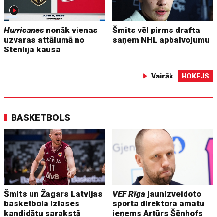
Hurricanes
nonāk vienas
Šmits vēl pirms drafta
uzvaras attālumā no
saņem NHL apbalvojumu
Stenlija kausa
Vairāk
HOKEJS
BASKETBOLS
Šmits un Žagars Latvijas
VEF Rīga
jaunizveidoto
basketbola izlases
sporta direktora amatu
kandidātu sarakstā
ieņems Artūrs Šēnhofs