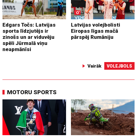
Edgars Točs: Latvijas
Latvijas volejbolisti
sporta līdzjutējs ir
Eiropas līgas mačā
zinošs un ar viduvēju
pārspēj Rumāniju
spēli Jūrmalā viņu
neapmānīsi
Vairāk
VOLEJBOLS
MOTORU SPORTS