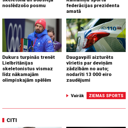
noslēdzošo posmu
federācijas prezidenta
amatā
Dukurs turpinās trenēt
Daugavpilī aizturēts
Lielbritānijas
vīrietis par deviņām
skeletonistus vismaz
zādzībām no auto;
līdz nākamajām
nodarīti 13 000 eiro
olimpiskajām spēlēm
zaudējumi
Vairāk
ZIEMAS SPORTS
CITI