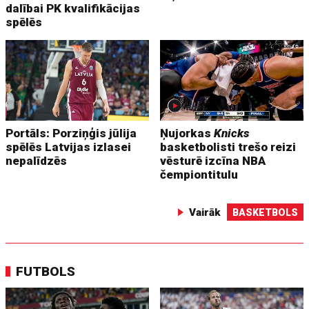
dalībai PK kvalifikācijas
spēlēs
Portāls: Porziņģis jūlija
Ņujorkas
Knicks
spēlēs Latvijas izlasei
basketbolisti trešo reizi
nepalīdzēs
vēsturē izcīna NBA
čempiontitulu
Vairāk
BASKETBOLS
FUTBOLS