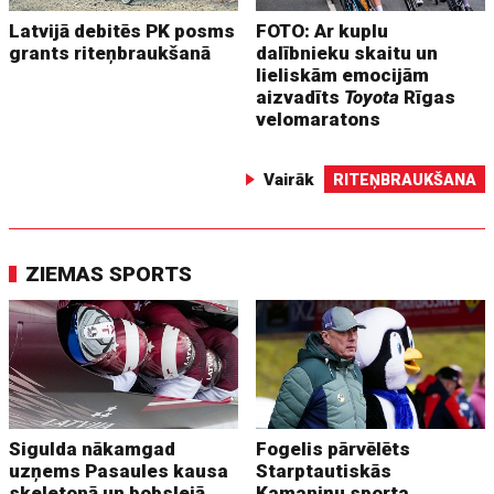
Latvijā debitēs PK posms
FOTO: Ar kuplu
grants riteņbraukšanā
dalībnieku skaitu un
lieliskām emocijām
aizvadīts
Toyota
Rīgas
velomaratons
Vairāk
RITEŅBRAUKŠANA
ZIEMAS SPORTS
Sigulda nākamgad
Fogelis pārvēlēts
uzņems Pasaules kausa
Starptautiskās
skeletonā un bobslejā
Kamaniņu sporta