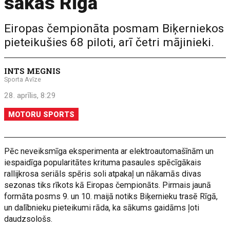
sākas Rīgā
Eiropas čempionāta posmam Biķerniekos
pieteikušies 68 piloti, arī četri mājinieki.
INTS MEGNIS
Sporta Avīze
28. aprīlis, 8:29
MOTORU SPORTS
Pēc neveiksmīga eksperimenta ar elektroautomašīnām un
iespaidīga popularitātes krituma pasaules spēcīgākais
rallijkrosa seriāls spēris soli atpakaļ un nākamās divas
sezonas tiks rīkots kā Eiropas čempionāts. Pirmais jaunā
formāta posms 9. un 10. maijā notiks Biķernieku trasē Rīgā,
un dalībnieku pieteikumi rāda, ka sākums gaidāms ļoti
daudzsološs.