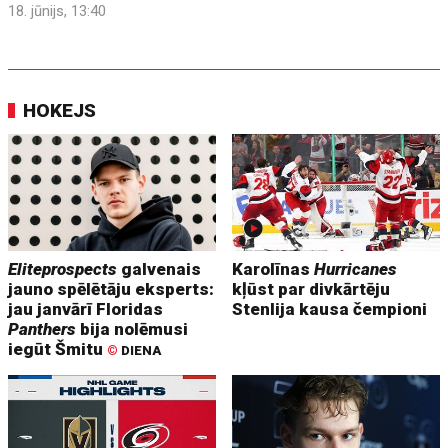
18. jūnijs, 13:40
HOKEJS
Eliteprospects
galvenais
Karolīnas
Hurricanes
jauno spēlētāju eksperts:
kļūst par divkārtēju
jau janvārī Floridas
Stenlija kausa čempioni
Panthers
bija nolēmusi
iegūt Šmitu
©
DIENA