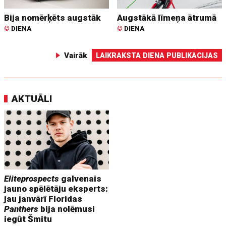
Bija nomērķēts augstāk
Augstākā līmeņa ātrumā
©
DIENA
©
DIENA
Vairāk
LAIKRAKSTA DIENA PUBLIKĀCIJAS
AKTUĀLI
Eliteprospects
galvenais
jauno spēlētāju eksperts:
jau janvārī Floridas
Panthers
bija nolēmusi
iegūt Šmitu