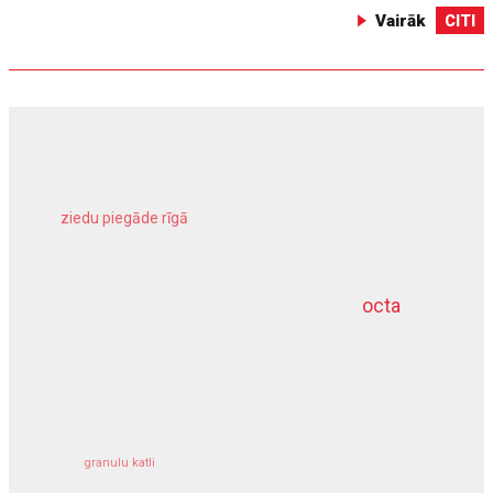
Vairāk
CITI
ziedu piegāde rīgā
meliorācijas darbi
octa
dziļurbums
kravu apdrošināšana
granulu katli
siltumsūknis