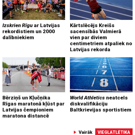
Izskrien Rīgu
ar Latvijas
Kārtslēcējs Kreišs
rekordistiem un 2000
sacensībās Valmierā
dalībniekiem
vien par diviem
centimetriem atpaliek no
Latvijas rekorda
Bērziņš un Kļučņika
World Athletics
neatcels
Rīgas maratonā kļūst par
diskvalifikāciju
Latvijas čempioniem
Baltkrievijas sportistiem
maratona distancē
Vairāk
VIEGLATLĒTIKA