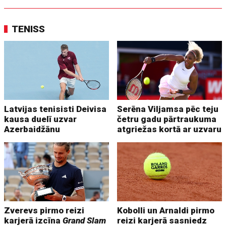
TENISS
Latvijas tenisisti Deivisa
Serēna Viljamsa pēc teju
kausa duelī uzvar
četru gadu pārtraukuma
Azerbaidžānu
atgriežas kortā ar uzvaru
Zverevs pirmo reizi
Kobolli un Arnaldi pirmo
karjerā izcīna
Grand Slam
reizi karjerā sasniedz