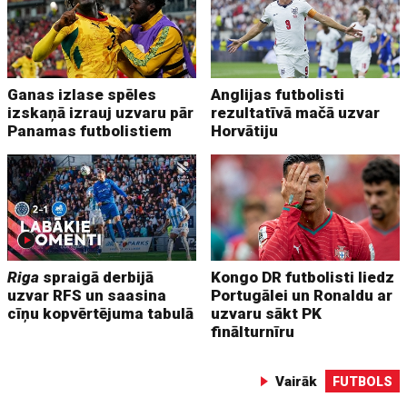
Ganas izlase spēles
Anglijas futbolisti
izskaņā izrauj uzvaru pār
rezultatīvā mačā uzvar
Panamas futbolistiem
Horvātiju
Riga
spraigā derbijā
Kongo DR futbolisti liedz
uzvar RFS un saasina
Portugālei un Ronaldu ar
cīņu kopvērtējuma tabulā
uzvaru sākt PK
finālturnīru
Vairāk
FUTBOLS