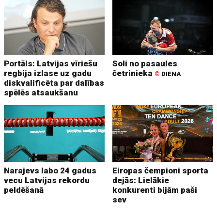
Portāls: Latvijas vīriešu
Soli no pasaules
regbija izlase uz gadu
četrinieka
©
DIENA
diskvalificēta par dalības
spēlēs atsaukšanu
Narajevs labo 24 gadus
Eiropas čempioni sporta
vecu Latvijas rekordu
dejās: Lielākie
peldēšanā
konkurenti bijām paši
sev