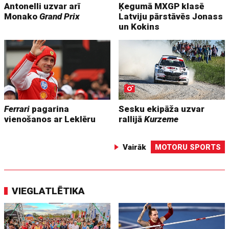
Antonelli uzvar arī
Ķegumā MXGP klasē
Monako
Grand Prix
Latviju pārstāvēs Jonass
un Kokins
Ferrari
pagarina
Sesku ekipāža uzvar
vienošanos ar Leklēru
rallijā
Kurzeme
Vairāk
MOTORU SPORTS
VIEGLATLĒTIKA