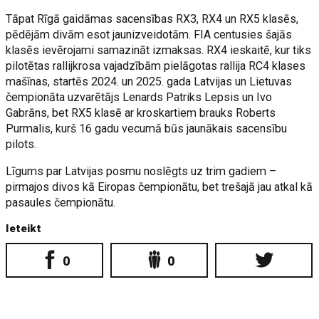
Tāpat Rīgā gaidāmas sacensības RX3, RX4 un RX5 klasēs,
pēdējām divām esot jaunizveidotām. FIA centusies šajās
klasēs ievērojami samazināt izmaksas. RX4 ieskaitē, kur tiks
pilotētas rallijkrosa vajadzībām pielāgotas rallija RC4 klases
mašīnas, startēs 2024. un 2025. gada Latvijas un Lietuvas
čempionāta uzvarētājs Lenards Patriks Lepsis un Ivo
Gabrāns, bet RX5 klasē ar kroskartiem brauks Roberts
Purmalis, kurš 16 gadu vecumā būs jaunākais sacensību
pilots.
Līgums par Latvijas posmu noslēgts uz trim gadiem –
pirmajos divos kā Eiropas čempionātu, bet trešajā jau atkal kā
pasaules čempionātu.
Ieteikt
0
0