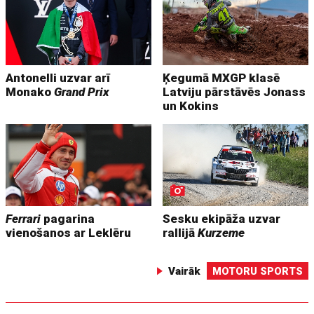
Antonelli uzvar arī
Ķegumā MXGP klasē
Monako
Grand Prix
Latviju pārstāvēs Jonass
un Kokins
Ferrari
pagarina
Sesku ekipāža uzvar
vienošanos ar Leklēru
rallijā
Kurzeme
Vairāk
MOTORU SPORTS