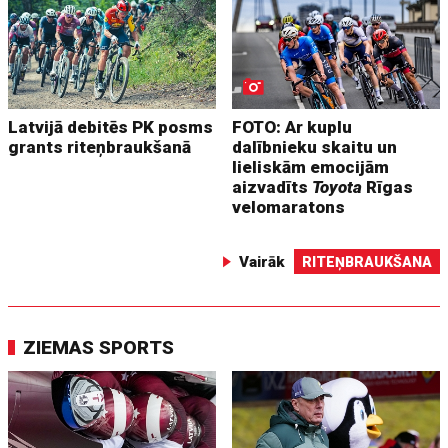
Latvijā debitēs PK posms
FOTO: Ar kuplu
grants riteņbraukšanā
dalībnieku skaitu un
lieliskām emocijām
aizvadīts
Toyota
Rīgas
velomaratons
Vairāk
RITEŅBRAUKŠANA
ZIEMAS SPORTS