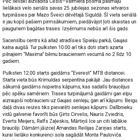
Pēc lieliski aizvadītā Cēsis–Valmiera posma pašmāju
lielākais velo seriāls savas 25. jubilejas sezonas ietvaros
turpināsies par Mazo Šveici dēvētajā Siguldā. Šī vieta seriālā
ir jau kopš pašiem pirmsākumiem, piedāvājot ļoti skaistas un
pauguriem bagātas trases. Izņēmums nebūs arī šis gads.
Sacensību centrs kā allaž atradīsies Spieķu parkā, Gaujas
kalna augšā. Tur pulksten 10.00 arī tiks doti starti azarta
pilnajiem “Maxima” bērnu braucieniem vecumā no 2 līdz 10
gadiem.
Pulksten 12.00 starts gaidāms “Everest” MTB distancei.
Starta vieta būs Krimuldas serpentīna pakājē. Jau distances
sākumā gaidāms nopietns kāpums, kas sadalīs braucējus
pēc spēku samēriem. Trases turpinājumā gaidāmi gan elpu
aizraujoši nobraucieni uz Gaujas senleju, gan arī kāpumi. Beigu
daļā divas reizes tiks pievarēti senlejas kāpumi. Dalībnieku
vidū galvenie favorīti būs Ģirts Cirvelis, Nauris Zviedris,
Everts Meijers, Ralfs Zaļeskis, Mārtiņš Ice un citi labākie
braucēji. Dāmām jāizceļ Amandas Reilijas Zariņas starts,
kurai lielāko konkurenci sola sagādāt Monta Pauloviča.