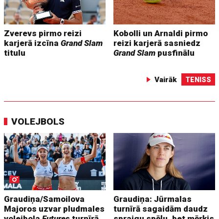
Zverevs pirmo reizi
Kobolli un Arnaldi pirmo
karjerā izcīna
Grand Slam
reizi karjerā sasniedz
titulu
Grand Slam
pusfinālu
Vairāk
TENISS
VOLEJBOLS
Graudiņa/Samoilova
Graudiņa: Jūrmalas
Majoros uzvar pludmales
turnīrā sagaidām daudz
volejbola
Futures
turnīrā
spraigu spēļu, bet mērķis