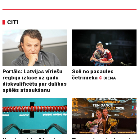
CITI
Portāls: Latvijas vīriešu
Soli no pasaules
regbija izlase uz gadu
četrinieka
©
DIENA
diskvalificēta par dalības
spēlēs atsaukšanu