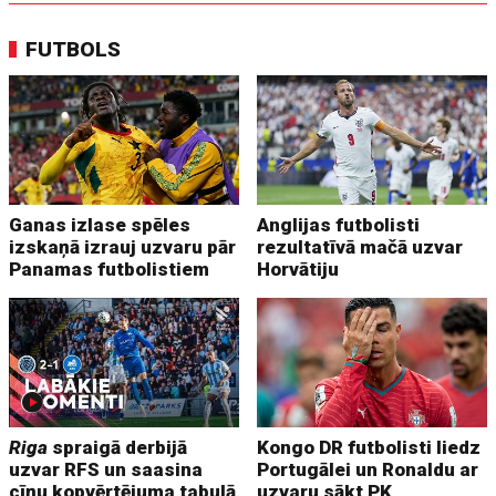
FUTBOLS
Ganas izlase spēles
Anglijas futbolisti
izskaņā izrauj uzvaru pār
rezultatīvā mačā uzvar
Panamas futbolistiem
Horvātiju
Riga
spraigā derbijā
Kongo DR futbolisti liedz
uzvar RFS un saasina
Portugālei un Ronaldu ar
cīņu kopvērtējuma tabulā
uzvaru sākt PK