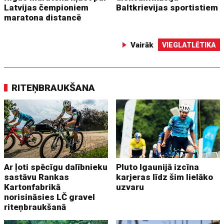
Latvijas čempioniem
Baltkrievijas sportistiem
maratona distancē
Vairāk
VIEGLATLĒTIKA
RITEŅBRAUKŠANA
Ar ļoti spēcīgu dalībnieku
Pluto Igaunijā izcīna
sastāvu Rankas
karjeras līdz šim lielāko
Kartonfabrikā
uzvaru
norisināsies LČ gravel
riteņbraukšanā