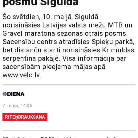
posmu Siguldā
Šo svētdien, 10. maijā, Siguldā
norisināsies Latvijas valsts mežu MTB un
Gravel maratona sezonas otrais posms.
Sacensību centrs atradīsies Spieķu parkā,
bet distanču starti norisināsies Krimuldas
serpentīna pakājē. Visa informācija par
sacensībām pieejama mājaslapā
www.velo.lv.
7. maijs, 14:05
RITEŅBRAUKŠANA