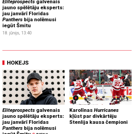
Eliteprospects
galvenais
jauno spēlētāju eksperts:
jau janvārī Floridas
Panthers
bija nolēmusi
iegūt Šmitu
18. jūnijs, 13:40
HOKEJS
Eliteprospects
galvenais
Karolīnas
Hurricanes
jauno spēlētāju eksperts:
kļūst par divkārtēju
jau janvārī Floridas
Stenlija kausa čempioni
Panthers
bija nolēmusi
iegūt Šmitu