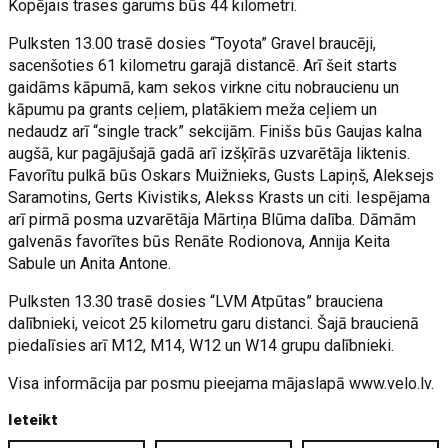
Kopējais trases garums būs 44 kilometri.
Pulksten 13.00 trasē dosies “Toyota” Gravel braucēji,
sacenšoties 61 kilometru garajā distancē. Arī šeit starts
gaidāms kāpumā, kam sekos virkne citu nobraucienu un
kāpumu pa grants ceļiem, platākiem meža ceļiem un
nedaudz arī “single track” sekcijām. Finišs būs Gaujas kalna
augšā, kur pagājušajā gadā arī izšķīrās uzvarētāja liktenis.
Favorītu pulkā būs Oskars Muižnieks, Gusts Lapiņš, Aleksejs
Saramotins, Gerts Kivistiks, Alekss Krasts un citi. Iespējama
arī pirmā posma uzvarētāja Mārtiņa Blūma dalība. Dāmām
galvenās favorītes būs Renāte Rodionova, Annija Keita
Sabule un Anita Antone.
Pulksten 13.30 trasē dosies “LVM Atpūtas” brauciena
dalībnieki, veicot 25 kilometru garu distanci. Šajā braucienā
piedalīsies arī M12, M14, W12 un W14 grupu dalībnieki.
Visa informācija par posmu pieejama mājaslapā www.velo.lv.
Ieteikt