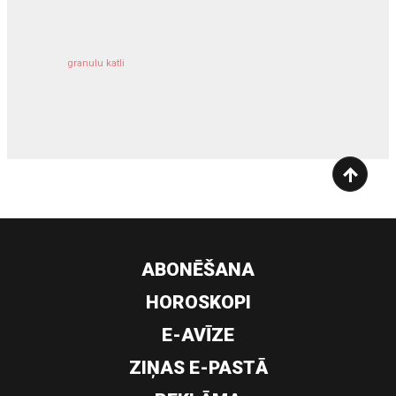
granulu katli
siltumsūknis
ABONĒŠANA
HOROSKOPI
E-AVĪZE
ZIŅAS E-PASTĀ