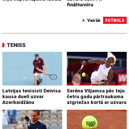
finālturnīru
Vairāk
FUTBOLS
TENISS
Latvijas tenisisti Deivisa
Serēna Viljamsa pēc teju
kausa duelī uzvar
četru gadu pārtraukuma
Azerbaidžānu
atgriežas kortā ar uzvaru