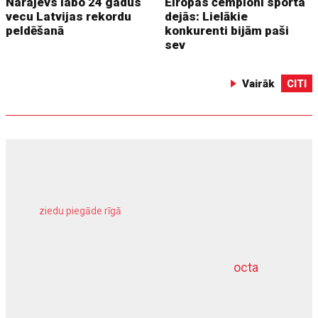
Narajevs labo 24 gadus
Eiropas čempioni sporta
vecu Latvijas rekordu
dejās: Lielākie
peldēšanā
konkurenti bijām paši
sev
Vairāk
CITI
ziedu piegāde rīgā
meliorācijas darbi
octa
dziļurbums
kravu apdrošināšana