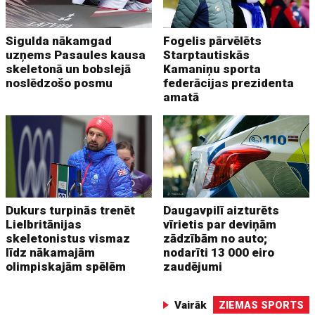
Sigulda nākamgad
Fogelis pārvēlēts
uzņems Pasaules kausa
Starptautiskās
skeletonā un bobslejā
Kamaniņu sporta
noslēdzošo posmu
federācijas prezidenta
amatā
Dukurs turpinās trenēt
Daugavpilī aizturēts
Lielbritānijas
vīrietis par deviņām
skeletonistus vismaz
zādzībām no auto;
līdz nākamajām
nodarīti 13 000 eiro
olimpiskajām spēlēm
zaudējumi
Vairāk
ZIEMAS SPORTS