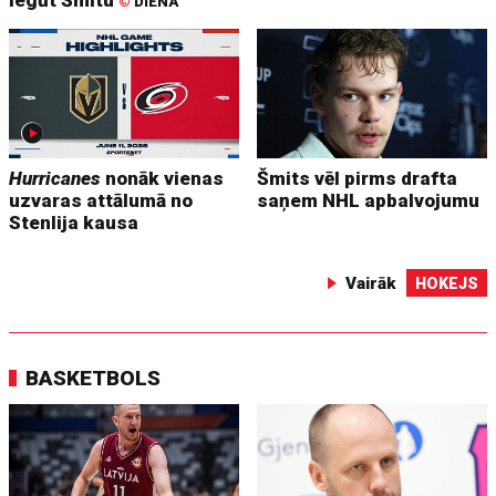
©
DIENA
Hurricanes
nonāk vienas
Šmits vēl pirms drafta
uzvaras attālumā no
saņem NHL apbalvojumu
Stenlija kausa
Vairāk
HOKEJS
BASKETBOLS