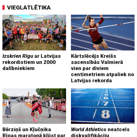
VIEGLATLĒTIKA
Izskrien Rīgu
ar Latvijas
Kārtslēcējs Kreišs
rekordistiem un 2000
sacensībās Valmierā
dalībniekiem
vien par diviem
centimetriem atpaliek no
Latvijas rekorda
Bērziņš un Kļučņika
World Athletics
neatcels
Rīgas maratonā kļūst par
diskvalifikāciju