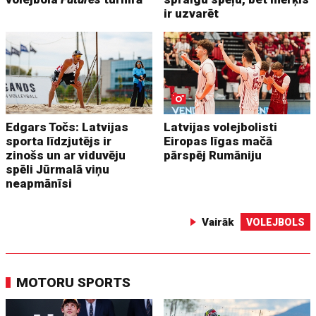
ir uzvarēt
Edgars Točs: Latvijas
Latvijas volejbolisti
sporta līdzjutējs ir
Eiropas līgas mačā
zinošs un ar viduvēju
pārspēj Rumāniju
spēli Jūrmalā viņu
neapmānīsi
Vairāk
VOLEJBOLS
MOTORU SPORTS