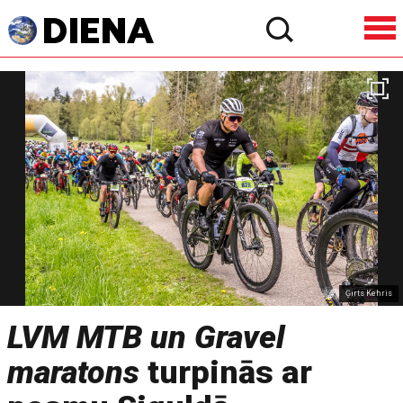
Ģirts Kehris
LVM MTB un Gravel
maratons
turpinās ar