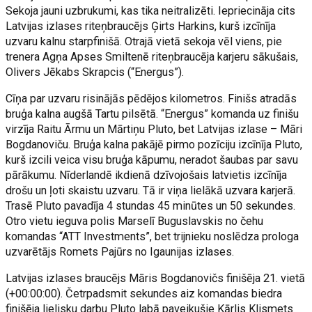
Sekoja jauni uzbrukumi, kas tika neitralizēti. Iepriecināja cits
Latvijas izlases riteņbraucējs Ģirts Harkins, kurš izcīnīja
uzvaru kalnu starpfinišā. Otrajā vietā sekoja vēl viens, pie
trenera Agņa Apses Smiltenē riteņbraucēja karjeru sākušais,
Olivers Jēkabs Skrapcis (“Energus”).
Cīņa par uzvaru risinājās pēdējos kilometros. Finišs atradās
bruģa kalna augšā Tartu pilsētā. “Energus” komanda uz finišu
virzīja Raitu Ārmu un Mārtiņu Pluto, bet Latvijas izlase – Māri
Bogdanoviču. Bruģa kalna pakājē pirmo pozīciju izcīnīja Pluto,
kurš izcili veica visu bruģa kāpumu, neradot šaubas par savu
pārākumu. Nīderlandē ikdienā dzīvojošais latvietis izcīnīja
drošu un ļoti skaistu uzvaru. Tā ir viņa lielākā uzvara karjerā.
Trasē Pluto pavadīja 4 stundas 45 minūtes un 50 sekundes.
Otro vietu ieguva polis Marselī Buguslavskis no čehu
komandas “ATT Investments”, bet trijnieku noslēdza prologa
uzvarētājs Romets Pajūrs no Igaunijas izlases.
Latvijas izlases braucējs Māris Bogdanovičs finišēja 21. vietā
(+00:00:00). Četrpadsmit sekundes aiz komandas biedra
finišēja lielisku darbu Pluto labā paveikušie Kārlis Klismets