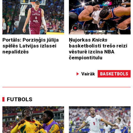
Portāls: Porziņģis jūlija
Ņujorkas
Knicks
spēlēs Latvijas izlasei
basketbolisti trešo reizi
nepalīdzēs
vēsturē izcīna NBA
čempiontitulu
Vairāk
BASKETBOLS
FUTBOLS