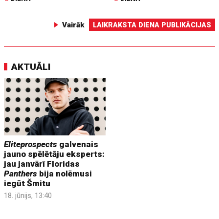
Vairāk
LAIKRAKSTA DIENA PUBLIKĀCIJAS
AKTUĀLI
Eliteprospects
galvenais
jauno spēlētāju eksperts:
jau janvārī Floridas
Panthers
bija nolēmusi
iegūt Šmitu
18. jūnijs, 13:40