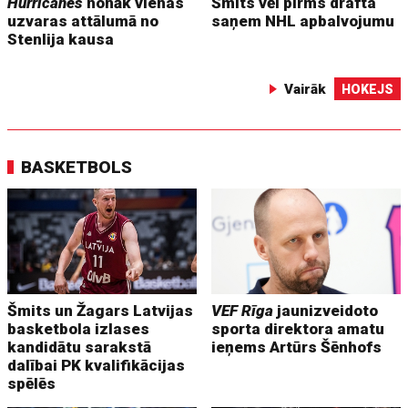
Hurricanes
nonāk vienas
Šmits vēl pirms drafta
uzvaras attālumā no
saņem NHL apbalvojumu
Stenlija kausa
Vairāk
HOKEJS
BASKETBOLS
Šmits un Žagars Latvijas
VEF Rīga
jaunizveidoto
basketbola izlases
sporta direktora amatu
kandidātu sarakstā
ieņems Artūrs Šēnhofs
dalībai PK kvalifikācijas
spēlēs