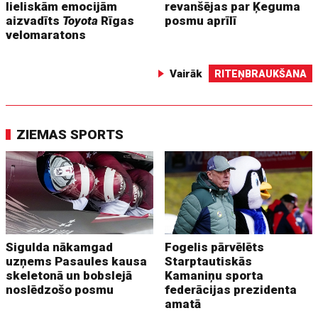
lieliskām emocijām
revanšējas par Ķeguma
aizvadīts
Toyota
Rīgas
posmu aprīlī
velomaratons
Vairāk
RITEŅBRAUKŠANA
ZIEMAS SPORTS
Sigulda nākamgad
Fogelis pārvēlēts
uzņems Pasaules kausa
Starptautiskās
skeletonā un bobslejā
Kamaniņu sporta
noslēdzošo posmu
federācijas prezidenta
amatā