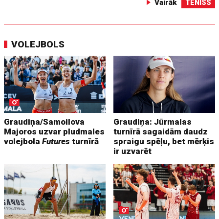
Vairāk
TENISS
VOLEJBOLS
Graudiņa/Samoilova
Graudiņa: Jūrmalas
Majoros uzvar pludmales
turnīrā sagaidām daudz
volejbola
Futures
turnīrā
spraigu spēļu, bet mērķis
ir uzvarēt