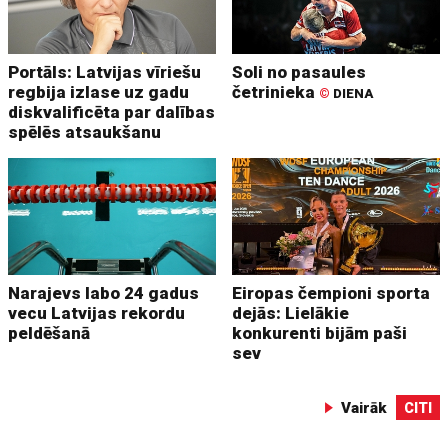
Portāls: Latvijas vīriešu
Soli no pasaules
regbija izlase uz gadu
četrinieka
©
DIENA
diskvalificēta par dalības
spēlēs atsaukšanu
Narajevs labo 24 gadus
Eiropas čempioni sporta
vecu Latvijas rekordu
dejās: Lielākie
peldēšanā
konkurenti bijām paši
sev
Vairāk
CITI