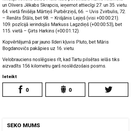
un Olivers Jēkabs Skrapcis, ieņemot attiecīgi 27. un 35. vietu.
64. vietā finišēja Mārtiņš Purbērziņš, 66. – Uvis Zvirbulis, 72.
– Renāts Štāls, bet 98. – Krišjānis Lejiņš (visi +00:00:21).
109. pozīcijā ierindojās Markuss Lagzdiņš (+00:00:53), bet
115. vietā – Ģirts Harkins (+00:01:12).
Kopvērtējumā par jauno līderi kļuvis Pluto, bet Māris
Bogdanovičs pakāpies uz 16. vietu.
Velobrauciens noslēgsies rīt, kad Tartu pilsētas ielās tiks
aizvadīts 156 kilometru garš noslēdzošais posms.
Ieteikt
0
0
SEKO MUMS