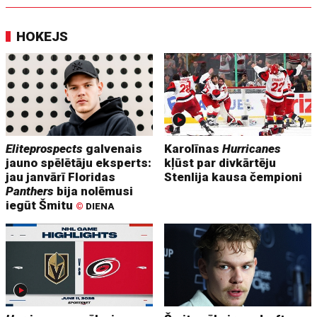
HOKEJS
Eliteprospects
galvenais
Karolīnas
Hurricanes
jauno spēlētāju eksperts:
kļūst par divkārtēju
jau janvārī Floridas
Stenlija kausa čempioni
Panthers
bija nolēmusi
iegūt Šmitu
©
DIENA