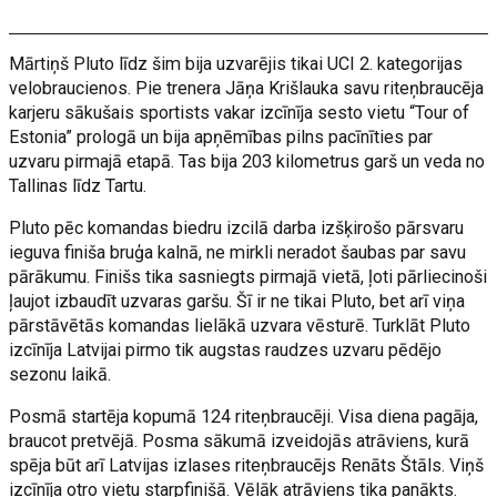
Mārtiņš Pluto līdz šim bija uzvarējis tikai UCI 2. kategorijas
velobraucienos. Pie trenera Jāņa Krišlauka savu riteņbraucēja
karjeru sākušais sportists vakar izcīnīja sesto vietu “Tour of
Estonia” prologā un bija apņēmības pilns pacīnīties par
uzvaru pirmajā etapā. Tas bija 203 kilometrus garš un veda no
Tallinas līdz Tartu.
Pluto pēc komandas biedru izcilā darba izšķirošo pārsvaru
ieguva finiša bruģa kalnā, ne mirkli neradot šaubas par savu
pārākumu. Finišs tika sasniegts pirmajā vietā, ļoti pārliecinoši
ļaujot izbaudīt uzvaras garšu. Šī ir ne tikai Pluto, bet arī viņa
pārstāvētās komandas lielākā uzvara vēsturē. Turklāt Pluto
izcīnīja Latvijai pirmo tik augstas raudzes uzvaru pēdējo
sezonu laikā.
Posmā startēja kopumā 124 riteņbraucēji. Visa diena pagāja,
braucot pretvējā. Posma sākumā izveidojās atrāviens, kurā
spēja būt arī Latvijas izlases riteņbraucējs Renāts Štāls. Viņš
izcīnīja otro vietu starpfinišā. Vēlāk atrāviens tika panākts.