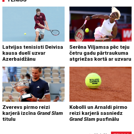
Latvijas tenisisti Deivisa
Serēna Viljamsa pēc teju
kausa duelī uzvar
četru gadu pārtraukuma
Azerbaidžānu
atgriežas kortā ar uzvaru
Zverevs pirmo reizi
Kobolli un Arnaldi pirmo
karjerā izcīna
Grand Slam
reizi karjerā sasniedz
titulu
Grand Slam
pusfinālu