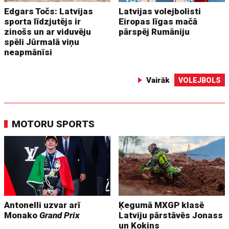
Edgars Točs: Latvijas
Latvijas volejbolisti
sporta līdzjutējs ir
Eiropas līgas mačā
zinošs un ar viduvēju
pārspēj Rumāniju
spēli Jūrmalā viņu
neapmānīsi
Vairāk
VOLEJBOLS
MOTORU SPORTS
Antonelli uzvar arī
Ķegumā MXGP klasē
Monako
Grand Prix
Latviju pārstāvēs Jonass
un Kokins