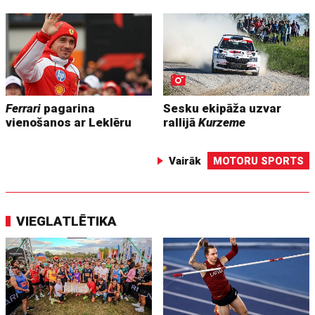
Ferrari
pagarina
Sesku ekipāža uzvar
vienošanos ar Leklēru
rallijā
Kurzeme
Vairāk
MOTORU SPORTS
VIEGLATLĒTIKA