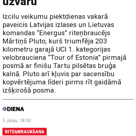
uzvaru
Izcilu veikumu piektdienas vakarā
paveicis Latvijas izlases un Lietuvas
komandas “Energus” riteņbraucējs
Mārtiņš Pluto, kurš triumfēja 203
kilometru garajā UCI 1. kategorijas
velobrauciena “Tour of Estonia” pirmajā
posmā ar finišu Tartu pilsētas bruģa
kalnā. Pluto arī kļuvis par sacensību
kopvērtējuma līderi pirms rīt gaidāmā
izšķirošā posma.
5. jūnijs, 18:50
RITEŅBRAUKŠANA