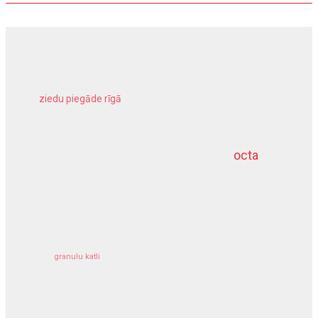
ziedu piegāde rīgā
meliorācijas darbi
octa
dziļurbums
kravu apdrošināšana
granulu katli
siltumsūknis