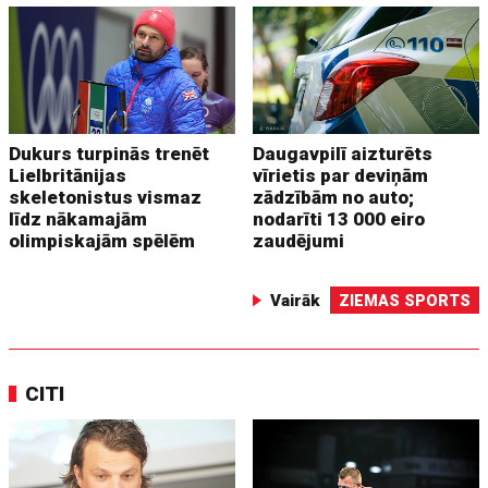
Dukurs turpinās trenēt
Daugavpilī aizturēts
Lielbritānijas
vīrietis par deviņām
skeletonistus vismaz
zādzībām no auto;
līdz nākamajām
nodarīti 13 000 eiro
olimpiskajām spēlēm
zaudējumi
Vairāk
ZIEMAS SPORTS
CITI