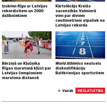
Izskrien Rīgu
ar Latvijas
Kārtslēcējs Kreišs
rekordistiem un 2000
sacensībās Valmierā
dalībniekiem
vien par diviem
centimetriem atpaliek no
Latvijas rekorda
Bērziņš un Kļučņika
World Athletics
neatcels
Rīgas maratonā kļūst par
diskvalifikāciju
Latvijas čempioniem
Baltkrievijas sportistiem
maratona distancē
Vairāk
VIEGLATLĒTIKA