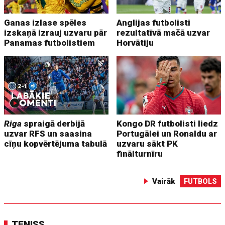
Ganas izlase spēles
Anglijas futbolisti
izskaņā izrauj uzvaru pār
rezultatīvā mačā uzvar
Panamas futbolistiem
Horvātiju
Riga
spraigā derbijā
Kongo DR futbolisti liedz
uzvar RFS un saasina
Portugālei un Ronaldu ar
cīņu kopvērtējuma tabulā
uzvaru sākt PK
finālturnīru
Vairāk
FUTBOLS
TENISS