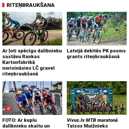
RITEŅBRAUKŠANA
Ar ļoti spēcīgu dalībnieku
Latvijā debitēs PK posms
sastāvu Rankas
grants riteņbraukšanā
Kartonfabrikā
norisināsies LČ gravel
riteņbraukšanā
FOTO: Ar kuplu
Vivus.lv MTB maratonā
dalībnieku skaitu un
Talsos Muižnieks