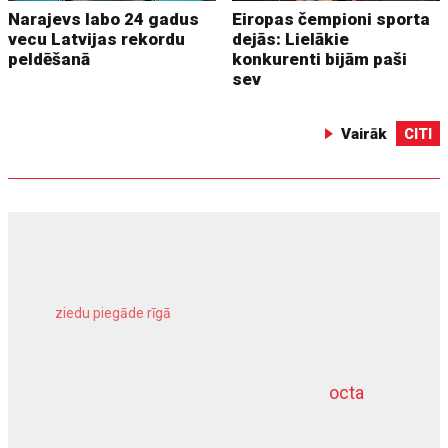
Narajevs labo 24 gadus
Eiropas čempioni sporta
vecu Latvijas rekordu
dejās: Lielākie
peldēšanā
konkurenti bijām paši
sev
Vairāk
CITI
ziedu piegāde rīgā
meliorācijas darbi
octa
dziļurbums