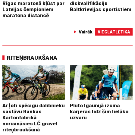
Rīgas maratonā kļūst par
diskvalifikāciju
Latvijas čempioniem
Baltkrievijas sportistiem
maratona distancē
Vairāk
VIEGLATLĒTIKA
RITEŅBRAUKŠANA
Ar ļoti spēcīgu dalībnieku
Pluto Igaunijā izcīna
sastāvu Rankas
karjeras līdz šim lielāko
Kartonfabrikā
uzvaru
norisināsies LČ gravel
riteņbraukšanā