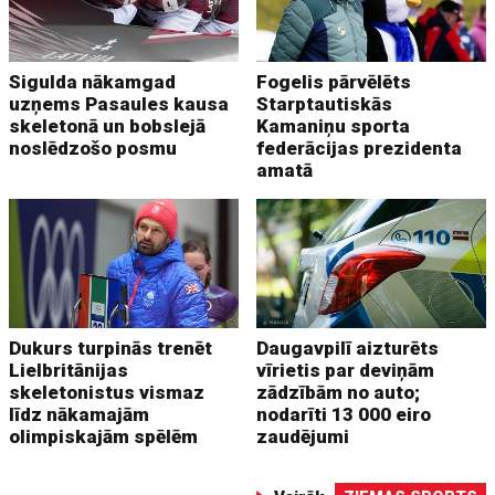
Sigulda nākamgad
Fogelis pārvēlēts
uzņems Pasaules kausa
Starptautiskās
skeletonā un bobslejā
Kamaniņu sporta
noslēdzošo posmu
federācijas prezidenta
amatā
Dukurs turpinās trenēt
Daugavpilī aizturēts
Lielbritānijas
vīrietis par deviņām
skeletonistus vismaz
zādzībām no auto;
līdz nākamajām
nodarīti 13 000 eiro
olimpiskajām spēlēm
zaudējumi