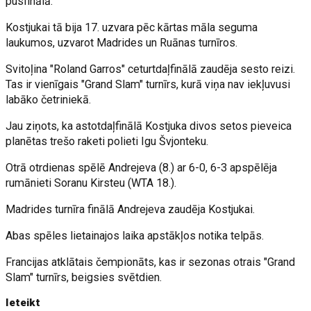
pusfinālā.
Kostjukai tā bija 17. uzvara pēc kārtas māla seguma
laukumos, uzvarot Madrides un Ruānas turnīros.
Svitoļina "Roland Garros" ceturtdaļfinālā zaudēja sesto reizi.
Tas ir vienīgais "Grand Slam" turnīrs, kurā viņa nav iekļuvusi
labāko četriniekā.
Jau ziņots, ka astotdaļfinālā Kostjuka divos setos pieveica
planētas trešo raketi polieti Igu Švjonteku.
Otrā otrdienas spēlē Andrejeva (8.) ar 6-0, 6-3 apspēlēja
rumānieti Soranu Kirsteu (WTA 18.).
Madrides turnīra finālā Andrejeva zaudēja Kostjukai.
Abas spēles lietainajos laika apstākļos notika telpās.
Francijas atklātais čempionāts, kas ir sezonas otrais "Grand
Slam" turnīrs, beigsies svētdien.
Ieteikt