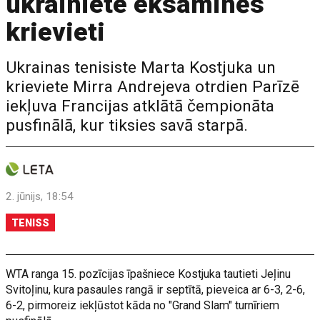
ukrainiete eksaminēs
krievieti
Ukrainas tenisiste Marta Kostjuka un
krieviete Mirra Andrejeva otrdien Parīzē
iekļuva Francijas atklātā čempionāta
pusfinālā, kur tiksies savā starpā.
2. jūnijs, 18:54
TENISS
WTA ranga 15. pozīcijas īpašniece Kostjuka tautieti Jeļinu
Svitoļinu, kura pasaules rangā ir septītā, pieveica ar 6-3, 2-6,
6-2, pirmoreiz iekļūstot kāda no "Grand Slam" turnīriem