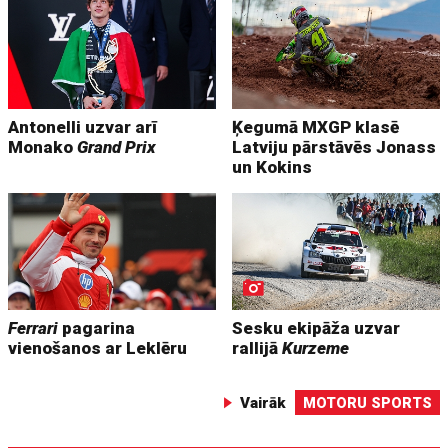
Antonelli uzvar arī
Ķegumā MXGP klasē
Monako
Grand Prix
Latviju pārstāvēs Jonass
un Kokins
Ferrari
pagarina
Sesku ekipāža uzvar
vienošanos ar Leklēru
rallijā
Kurzeme
Vairāk
MOTORU SPORTS