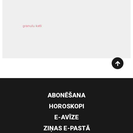
kravu apdrošināšana
granulu katli
siltumsūknis
ABONĒŠANA
HOROSKOPI
E-AVĪZE
ZIŅAS E-PASTĀ