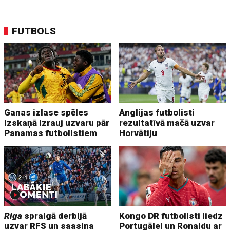
FUTBOLS
Ganas izlase spēles
Anglijas futbolisti
izskaņā izrauj uzvaru pār
rezultatīvā mačā uzvar
Panamas futbolistiem
Horvātiju
Riga
spraigā derbijā
Kongo DR futbolisti liedz
uzvar RFS un saasina
Portugālei un Ronaldu ar