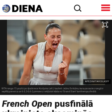
AFP, DIMITAR DILKOFF
WTA ranga 15. pozīcijas īpašniece Kostjuka (att.) tautieti Jeļinu Svitoļinu, kura pasaules rangā ir
septītā, pieveica ar 6-3, 2-6, 6-2, pirmoreiz iekļūstot kāda no "Grand Slam" turnīriem pusfinālā.
French Open
pusfinālā