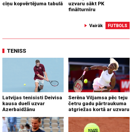
cīņu kopvērtējuma tabulā
uzvaru sākt PK
finālturnīru
Vairāk
FUTBOLS
TENISS
Latvijas tenisisti Deivisa
Serēna Viljamsa pēc teju
kausa duelī uzvar
četru gadu pārtraukuma
Azerbaidžānu
atgriežas kortā ar uzvaru