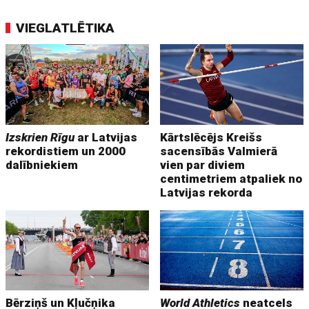
VIEGLATLĒTIKA
Izskrien Rīgu
ar Latvijas
Kārtslēcējs Kreišs
rekordistiem un 2000
sacensībās Valmierā
dalībniekiem
vien par diviem
centimetriem atpaliek no
Latvijas rekorda
Bērziņš un Kļučņika
World Athletics
neatcels