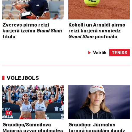
Zverevs pirmo reizi
Kobolli un Arnaldi pirmo
karjerā izcīna
Grand Slam
reizi karjerā sasniedz
titulu
Grand Slam
pusfinālu
Vairāk
TENISS
VOLEJBOLS
Graudiņa/Samoilova
Graudiņa: Jūrmalas
Majoros uzvar pludmales
turnīrā sagaidām daudz