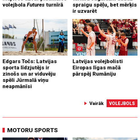
volejbola
Futures
turnīrā
spraigu spēļu, bet mērķis
ir uzvarēt
Edgars Točs: Latvijas
Latvijas volejbolisti
sporta līdzjutējs ir
Eiropas līgas mačā
zinošs un ar viduvēju
pārspēj Rumāniju
spēli Jūrmalā viņu
neapmānīsi
Vairāk
VOLEJBOLS
MOTORU SPORTS