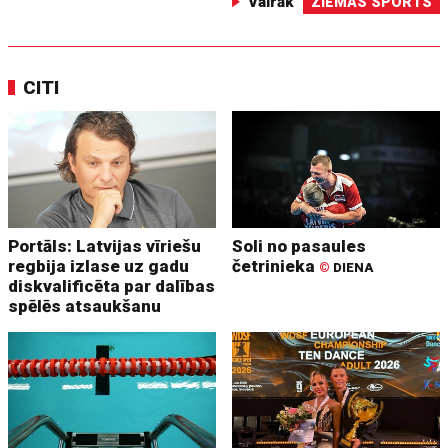
Vairāk
ZIEMAS SPORTS
CITI
Portāls: Latvijas vīriešu
Soli no pasaules
regbija izlase uz gadu
četrinieka
©
DIENA
diskvalificēta par dalības
spēlēs atsaukšanu