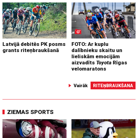
Latvijā debitēs PK posms
FOTO: Ar kuplu
grants riteņbraukšanā
dalībnieku skaitu un
lieliskām emocijām
aizvadīts
Toyota
Rīgas
velomaratons
Vairāk
RITEŅBRAUKŠANA
ZIEMAS SPORTS