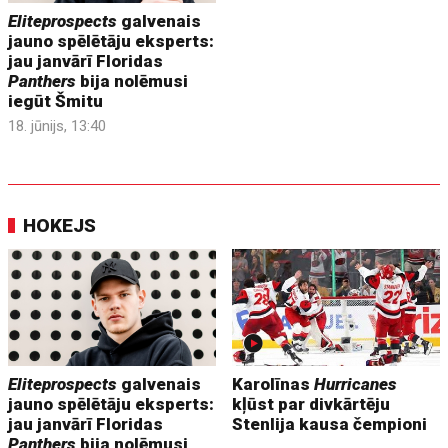
Eliteprospects
galvenais
jauno spēlētāju eksperts:
jau janvārī Floridas
Panthers
bija nolēmusi
iegūt Šmitu
18. jūnijs, 13:40
HOKEJS
Eliteprospects
galvenais
Karolīnas
Hurricanes
jauno spēlētāju eksperts:
kļūst par divkārtēju
jau janvārī Floridas
Stenlija kausa čempioni
Panthers
bija nolēmusi