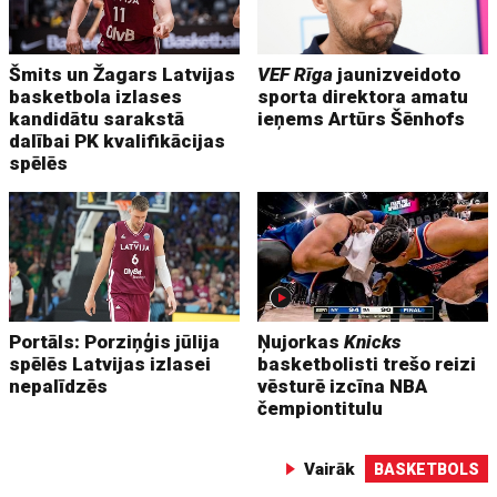
Šmits un Žagars Latvijas
VEF Rīga
jaunizveidoto
basketbola izlases
sporta direktora amatu
kandidātu sarakstā
ieņems Artūrs Šēnhofs
dalībai PK kvalifikācijas
spēlēs
Portāls: Porziņģis jūlija
Ņujorkas
Knicks
spēlēs Latvijas izlasei
basketbolisti trešo reizi
nepalīdzēs
vēsturē izcīna NBA
čempiontitulu
Vairāk
BASKETBOLS