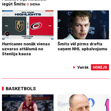
iegūt Šmitu
©
DIENA
Hurricanes
nonāk vienas
Šmits vēl pirms drafta
uzvaras attālumā no
saņem NHL apbalvojumu
Stenlija kausa
Vairāk
HOKEJS
BASKETBOLS