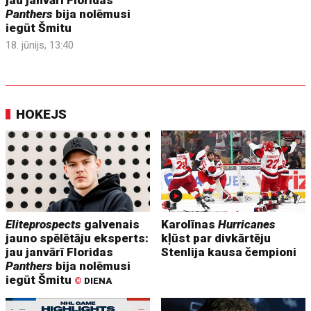
Panthers
bija nolēmusi
iegūt Šmitu
18. jūnijs, 13:40
HOKEJS
Eliteprospects
galvenais
Karolīnas
Hurricanes
jauno spēlētāju eksperts:
kļūst par divkārtēju
jau janvārī Floridas
Stenlija kausa čempioni
Panthers
bija nolēmusi
iegūt Šmitu
©
DIENA