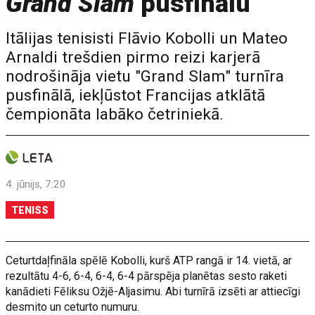
Grand Slam
pusfinālu
Itālijas tenisisti Flāvio Kobolli un Mateo
Arnaldi trešdien pirmo reizi karjerā
nodrošināja vietu "Grand Slam" turnīra
pusfinālā, iekļūstot Francijas atklātā
čempionāta labāko četriniekā.
4. jūnijs, 7:20
TENISS
Ceturtdaļfināla spēlē Kobolli, kurš ATP rangā ir 14. vietā, ar
rezultātu 4-6, 6-4, 6-4, 6-4 pārspēja planētas sesto raketi
kanādieti Fēliksu Ožjē-Aljasimu. Abi turnīrā izsēti ar attiecīgi
desmito un ceturto numuru.