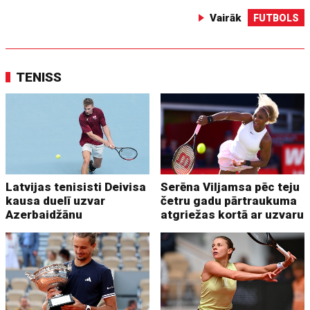
Vairāk
FUTBOLS
TENISS
Latvijas tenisisti Deivisa
Serēna Viljamsa pēc teju
kausa duelī uzvar
četru gadu pārtraukuma
Azerbaidžānu
atgriežas kortā ar uzvaru