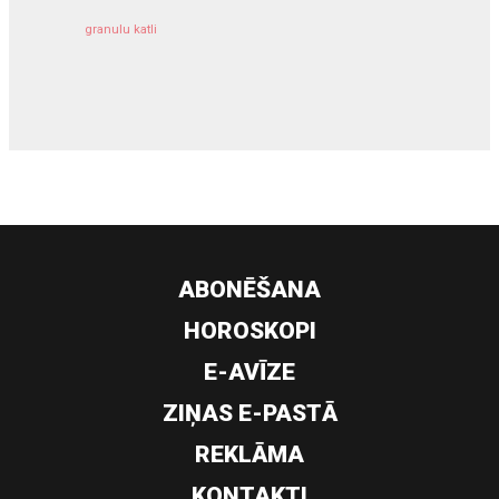
granulu katli
siltumsūknis
ABONĒŠANA
HOROSKOPI
E-AVĪZE
ZIŅAS E-PASTĀ
REKLĀMA
KONTAKTI