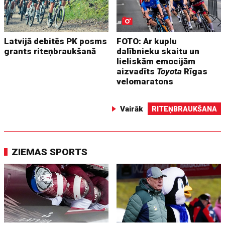
Latvijā debitēs PK posms
FOTO: Ar kuplu
grants riteņbraukšanā
dalībnieku skaitu un
lieliskām emocijām
aizvadīts
Toyota
Rīgas
velomaratons
Vairāk
RITEŅBRAUKŠANA
ZIEMAS SPORTS