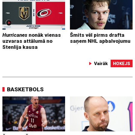
Hurricanes
nonāk vienas
Šmits vēl pirms drafta
uzvaras attālumā no
saņem NHL apbalvojumu
Stenlija kausa
Vairāk
HOKEJS
BASKETBOLS