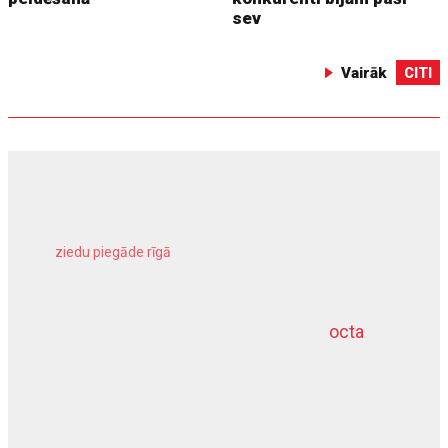
sev
Vairāk
CITI
ziedu piegāde rīgā
meliorācijas darbi
octa
dziļurbums
kravu apdrošināšana