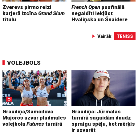
Zverevs pirmo reizi
French Open
pusfinālā
karjerā izcīna
Grand Slam
negaidīti iekļūst
titulu
Hvaliņska un Šnaidere
Vairāk
TENISS
VOLEJBOLS
Graudiņa/Samoilova
Graudiņa: Jūrmalas
Majoros uzvar pludmales
turnīrā sagaidām daudz
volejbola
Futures
turnīrā
spraigu spēļu, bet mērķis
ir uzvarēt