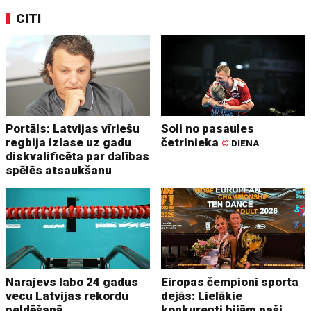
CITI
Portāls: Latvijas vīriešu
Soli no pasaules
regbija izlase uz gadu
četrinieka
©
DIENA
diskvalificēta par dalības
spēlēs atsaukšanu
Narajevs labo 24 gadus
Eiropas čempioni sporta
vecu Latvijas rekordu
dejās: Lielākie
peldēšanā
konkurenti bijām paši