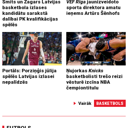
Šmits un Žagars Latvijas
VEF Rīga
jaunizveidoto
basketbola izlases
sporta direktora amatu
kandidātu sarakstā
ieņems Artūrs Šēnhofs
dalībai PK kvalifikācijas
spēlēs
Portāls: Porziņģis jūlija
Ņujorkas
Knicks
spēlēs Latvijas izlasei
basketbolisti trešo reizi
nepalīdzēs
vēsturē izcīna NBA
čempiontitulu
Vairāk
BASKETBOLS
FUTBOLS