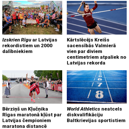
Izskrien Rīgu
ar Latvijas
Kārtslēcējs Kreišs
rekordistiem un 2000
sacensībās Valmierā
dalībniekiem
vien par diviem
centimetriem atpaliek no
Latvijas rekorda
Bērziņš un Kļučņika
World Athletics
neatcels
Rīgas maratonā kļūst par
diskvalifikāciju
Latvijas čempioniem
Baltkrievijas sportistiem
maratona distancē