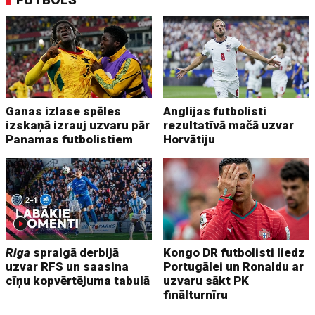
Ganas izlase spēles
Anglijas futbolisti
izskaņā izrauj uzvaru pār
rezultatīvā mačā uzvar
Panamas futbolistiem
Horvātiju
Riga
spraigā derbijā
Kongo DR futbolisti liedz
uzvar RFS un saasina
Portugālei un Ronaldu ar
cīņu kopvērtējuma tabulā
uzvaru sākt PK
finālturnīru