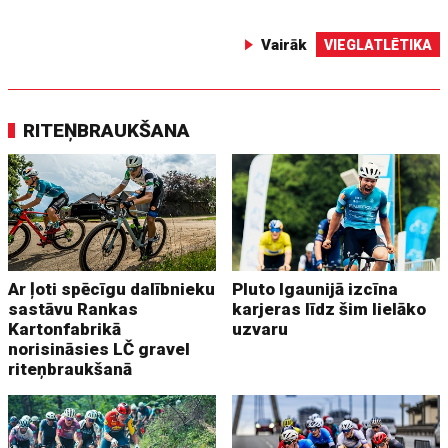
Vairāk
VIEGLATLĒTIKA
RITEŅBRAUKŠANA
Ar ļoti spēcīgu dalībnieku
Pluto Igaunijā izcīna
sastāvu Rankas
karjeras līdz šim lielāko
Kartonfabrikā
uzvaru
norisināsies LČ gravel
riteņbraukšanā