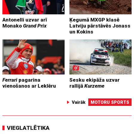
Antonelli uzvar arī
Ķegumā MXGP klasē
Monako
Grand Prix
Latviju pārstāvēs Jonass
un Kokins
Ferrari
pagarina
Sesku ekipāža uzvar
vienošanos ar Leklēru
rallijā
Kurzeme
Vairāk
MOTORU SPORTS
VIEGLATLĒTIKA