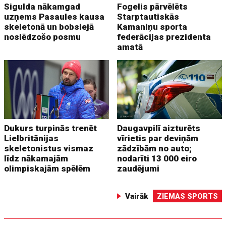
Sigulda nākamgad
Fogelis pārvēlēts
uzņems Pasaules kausa
Starptautiskās
skeletonā un bobslejā
Kamaniņu sporta
noslēdzošo posmu
federācijas prezidenta
amatā
Dukurs turpinās trenēt
Daugavpilī aizturēts
Lielbritānijas
vīrietis par deviņām
skeletonistus vismaz
zādzībām no auto;
līdz nākamajām
nodarīti 13 000 eiro
olimpiskajām spēlēm
zaudējumi
Vairāk
ZIEMAS SPORTS