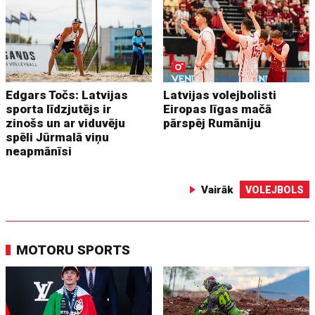
Edgars Točs: Latvijas
Latvijas volejbolisti
sporta līdzjutējs ir
Eiropas līgas mačā
zinošs un ar viduvēju
pārspēj Rumāniju
spēli Jūrmalā viņu
neapmānīsi
Vairāk
VOLEJBOLS
MOTORU SPORTS