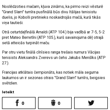
Noslēdzoties mačam, kļuva zināms, ka pirmo reizi vēsturē
"Grand Slam" turnīra pusfinālā būs divu Itālijas tenisistu
duelis, jo Kobolli pretinieks noskaidrojās mačā, kurā tikās
viņa tautieši.
Otrā ceturtdaļfinālā Arnaldi (ATP 104.) bija vadībā ar 7-5, 5-2
pret Mateo Berretīni (ATP 105.), kurš savainojuma dēļ otrajā
setā atteicās turpināt maču.
Par otru vietu finālā cīnīsies ranga trešais numurs Vācijas
tenisists Aleksandrs Zverevs un čehs Jakubs Menšīks (ATP
27.).
Francijas atklātais čempionāts, kas notiek māla seguma
laukumos un ir sezonas otrais "Grand Slam" turnīrs, beigsies
svētdien.
Ieteikt
0
0