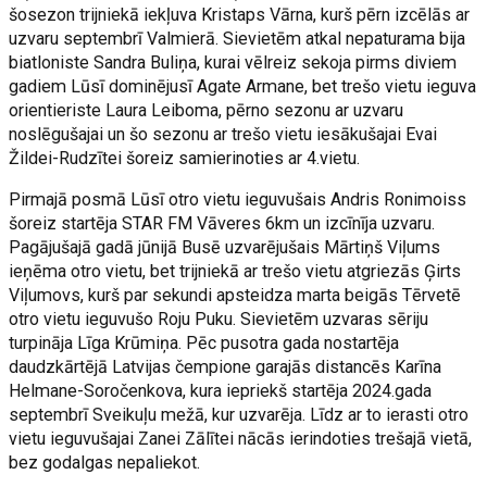
šosezon trijniekā iekļuva Kristaps Vārna, kurš pērn izcēlās ar
uzvaru septembrī Valmierā. Sievietēm atkal nepaturama bija
biatloniste Sandra Buliņa, kurai vēlreiz sekoja pirms diviem
gadiem Lūsī dominējusī Agate Armane, bet trešo vietu ieguva
orientieriste Laura Leiboma, pērno sezonu ar uzvaru
noslēgušajai un šo sezonu ar trešo vietu iesākušajai Evai
Žildei-Rudzītei šoreiz samierinoties ar 4.vietu.
Pirmajā posmā Lūsī otro vietu ieguvušais Andris Ronimoiss
šoreiz startēja STAR FM Vāveres 6km un izcīnīja uzvaru.
Pagājušajā gadā jūnijā Busē uzvarējušais Mārtiņš Viļums
ieņēma otro vietu, bet trijniekā ar trešo vietu atgriezās Ģirts
Viļumovs, kurš par sekundi apsteidza marta beigās Tērvetē
otro vietu ieguvušo Roju Puku. Sievietēm uzvaras sēriju
turpināja Līga Krūmiņa. Pēc pusotra gada nostartēja
daudzkārtējā Latvijas čempione garajās distancēs Karīna
Helmane-Soročenkova, kura iepriekš startēja 2024.gada
septembrī Sveikuļu mežā, kur uzvarēja. Līdz ar to ierasti otro
vietu ieguvušajai Zanei Zālītei nācās ierindoties trešajā vietā,
bez godalgas nepaliekot.