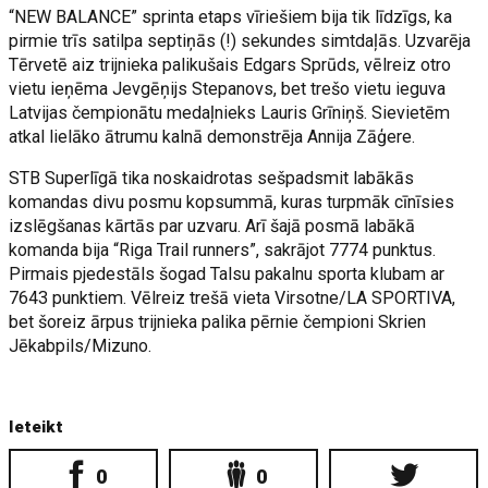
“NEW BALANCE” sprinta etaps vīriešiem bija tik līdzīgs, ka
pirmie trīs satilpa septiņās (!) sekundes simtdaļās. Uzvarēja
Tērvetē aiz trijnieka palikušais Edgars Sprūds, vēlreiz otro
vietu ieņēma Jevgēņijs Stepanovs, bet trešo vietu ieguva
Latvijas čempionātu medaļnieks Lauris Grīniņš. Sievietēm
atkal lielāko ātrumu kalnā demonstrēja Annija Zāģere.
STB Superlīgā tika noskaidrotas sešpadsmit labākās
komandas divu posmu kopsummā, kuras turpmāk cīnīsies
izslēgšanas kārtās par uzvaru. Arī šajā posmā labākā
komanda bija “Riga Trail runners”, sakrājot 7774 punktus.
Pirmais pjedestāls šogad Talsu pakalnu sporta klubam ar
7643 punktiem. Vēlreiz trešā vieta Virsotne/LA SPORTIVA,
bet šoreiz ārpus trijnieka palika pērnie čempioni Skrien
Jēkabpils/Mizuno.
Ieteikt
0
0