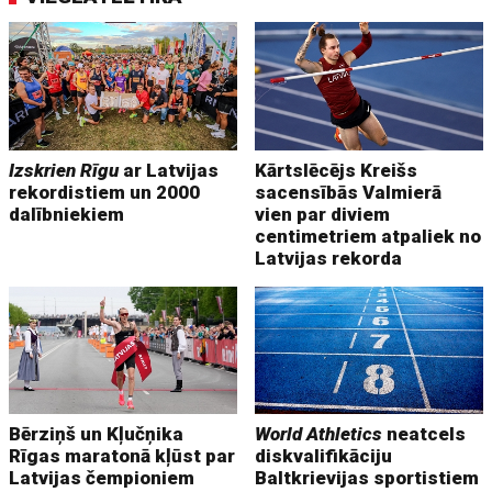
Izskrien Rīgu
ar Latvijas
Kārtslēcējs Kreišs
rekordistiem un 2000
sacensībās Valmierā
dalībniekiem
vien par diviem
centimetriem atpaliek no
Latvijas rekorda
Bērziņš un Kļučņika
World Athletics
neatcels
Rīgas maratonā kļūst par
diskvalifikāciju
Latvijas čempioniem
Baltkrievijas sportistiem