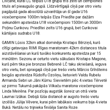
Livčāne, kurai LČ telpās U18 grupā trīs zelti un čempiones
tituls arī pieaugušo grupā. Līdzvērtīgajā cīņā par otro vietu
pagājušā gada absolūtā uzvarētāja un šī gada U16
vicečempione 1000m telpās Elza Priedīte par dažām
sekundēm apsteidza U18 vicečempioni 1500m un 3000m
Poļinu Curikovu. Priedītei zelts U16 grupā, bet Curikovai
kārtējais sudrabs U18.
GAMIN Lūsis 32km atkal dominēja Kristaps Bērziņš, kurš
cītīgi gatavojas RIMI Rīgas maratonam 42km distances titula
aizstāvēšanai un kurš tuvāko konkurentu apsteidza par 15
minūtēm. Sezonu ar ceturto vietu sākušais Kristaps Magone,
kurš pērn tika pie bronzas Bebrenē LČ taku skriešanā, ieguva
otro vietu, bet spraigajā cīņā par trešo vietu Mārcis Grīnšteins
beigās apsteidza Rūdolfu Ozoliņu, lietuvieti Valdu Rubelu
Armandu Sebri un Jāni Kūmu. Sievietēm pēc 4.vietas Tērvetē
uz pirmo Tukumā pakāpās Vilkaču maratona vicečempione
Linda Meirēna. Par pozīciju augstāk šoreiz un otrā vieta
Laumai Izākai. Debijā lūša distancē ar augsto trešo vietu
izcēlās Jūlija Vēvere, kurai pērn labākais veikums bija 4.vieta
Bukā. Netālu no trijnieka finišēja Sanita Roze.