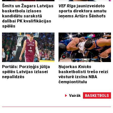
Šmits un Žagars Latvijas
VEF Rīga
jaunizveidoto
basketbola izlases
sporta direktora amatu
kandidātu sarakstā
ieņems Artūrs Šēnhofs
dalībai PK kvalifikācijas
spēlēs
Portāls: Porziņģis jūlija
Ņujorkas
Knicks
spēlēs Latvijas izlasei
basketbolisti trešo reizi
nepalīdzēs
vēsturē izcīna NBA
čempiontitulu
Vairāk
BASKETBOLS