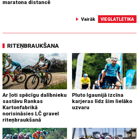
maratona distancē
Vairāk
VIEGLATLĒTIKA
RITEŅBRAUKŠANA
Ar ļoti spēcīgu dalībnieku
Pluto Igaunijā izcīna
sastāvu Rankas
karjeras līdz šim lielāko
Kartonfabrikā
uzvaru
norisināsies LČ gravel
riteņbraukšanā