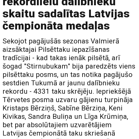
rekordlielu dalībnieku
skaitu sadalītas Latvijas
čempionāta medaļas
Sekojot pagājušās sezonas Valmierā
aizsāktajai Pilsēttaku iepazīšanas
tradīcijai - kad takas ienāk pilsētā, arī
šogad "Stirnubukam" bija paredzēts viens
pilsēttaku posms, un tas notika pagājušo
sestdien Tukumā ar jaunu dalībnieku
rekordu - 4331 taku skrējēju. Iepriekšējā
Tērvetes posma uzvaru gājienu turpināja
Kristaps Bērziņš, Sabīne Bērziņa, Keni
Kivikas, Sandra Buliņa un Līga Krūmiņa,
bet par absolūtajiem uzvarētājiem
Latvijas čempionātā taku skriešanā