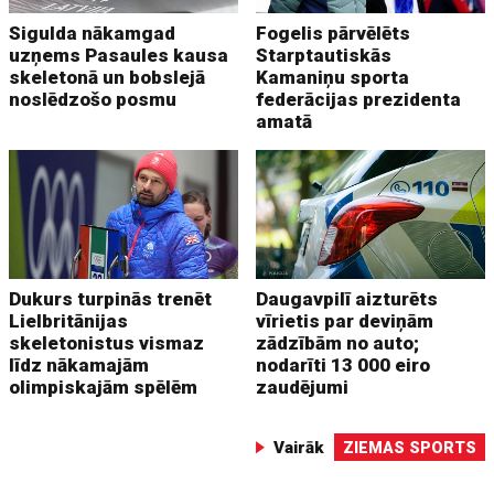
Sigulda nākamgad
Fogelis pārvēlēts
uzņems Pasaules kausa
Starptautiskās
skeletonā un bobslejā
Kamaniņu sporta
noslēdzošo posmu
federācijas prezidenta
amatā
Dukurs turpinās trenēt
Daugavpilī aizturēts
Lielbritānijas
vīrietis par deviņām
skeletonistus vismaz
zādzībām no auto;
līdz nākamajām
nodarīti 13 000 eiro
olimpiskajām spēlēm
zaudējumi
Vairāk
ZIEMAS SPORTS