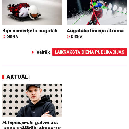
Bija nomērķēts augstāk
Augstākā līmeņa ātrumā
©
DIENA
©
DIENA
Vairāk
LAIKRAKSTA DIENA PUBLIKĀCIJAS
AKTUĀLI
Eliteprospects
galvenais
jauno spēlētāju eksperts: