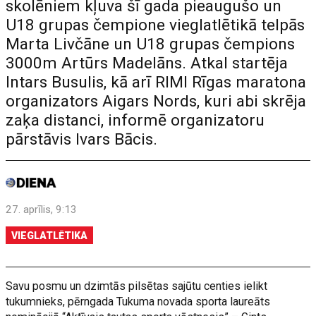
skolēniem kļuva šī gada pieaugušo un
U18 grupas čempione vieglatlētikā telpās
Marta Livčāne un U18 grupas čempions
3000m Artūrs Madelāns. Atkal startēja
Intars Busulis, kā arī RIMI Rīgas maratona
organizators Aigars Nords, kuri abi skrēja
zaķa distanci, informē organizatoru
pārstāvis Ivars Bācis.
27. aprīlis, 9:13
VIEGLATLĒTIKA
Savu posmu un dzimtās pilsētas sajūtu centies ielikt
tukumnieks, pērngada Tukuma novada sporta laureāts