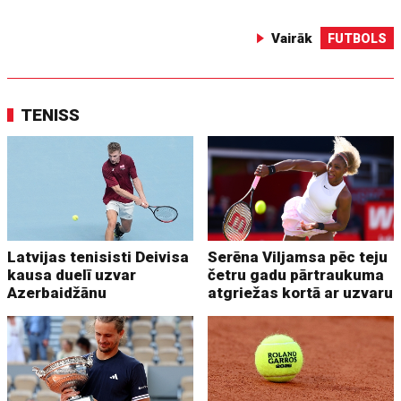
Vairāk
FUTBOLS
TENISS
Latvijas tenisisti Deivisa
Serēna Viljamsa pēc teju
kausa duelī uzvar
četru gadu pārtraukuma
Azerbaidžānu
atgriežas kortā ar uzvaru