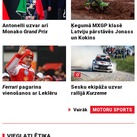
Antonelli uzvar arī
Ķegumā MXGP klasē
Monako
Grand Prix
Latviju pārstāvēs Jonass
un Kokins
Ferrari
pagarina
Sesku ekipāža uzvar
vienošanos ar Leklēru
rallijā
Kurzeme
Vairāk
MOTORU SPORTS
VIEGLATLĒTIKA