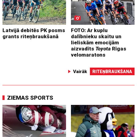
Latvijā debitēs PK posms
FOTO: Ar kuplu
grants riteņbraukšanā
dalībnieku skaitu un
lieliskām emocijām
aizvadīts
Toyota
Rīgas
velomaratons
Vairāk
RITEŅBRAUKŠANA
ZIEMAS SPORTS