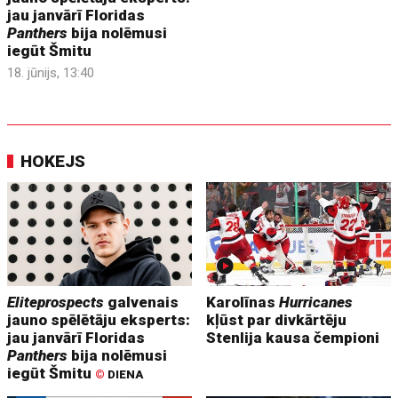
jau janvārī Floridas
Panthers
bija nolēmusi
iegūt Šmitu
18. jūnijs, 13:40
HOKEJS
Eliteprospects
galvenais
Karolīnas
Hurricanes
jauno spēlētāju eksperts:
kļūst par divkārtēju
jau janvārī Floridas
Stenlija kausa čempioni
Panthers
bija nolēmusi
iegūt Šmitu
©
DIENA