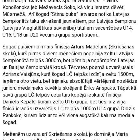
nominācijā “Aktīvais tautas sporta vēstnesis” – Gints
Konošonoks jeb Mežavecis Šoko, kā viņu ierasts dēvēt
Mūsmežā. Arī šogad “Stirnu buks” ietvaros notika Latvijas
čempionāts taku skriešanā jauniešiem, par Latvijas čempionu
(Latvijas Vieglatlētikas savienība) tituliem sacenšoties U14,
U16, U18 un U20 vecuma grupu sportistiem.
Šogad puišiem pirmais finišēja Artūrs Madelāns (Skriešanas
skola), kurš pirms diviem mēnešiem nopelnīja zeltu Latvijas
čempionātā telpās 3000m, bet pērn bija nepārspēts Latvijas
un Baltijas čempionātā krosā. Tērvetes posmā uzvarējušais
Adrians Vaisjūns, kurš šogad LČ telpās izcīnīja zeltu 1500m,
ieņēma otro vietu, bet trijnieku absolūtajā vērtējumā noslēdza
junioru medaļnieks kavēkļu skrējienā Ēriks Anspaks. Tāpat kā
savā grupā LČ telpās ceturtais kopējā ieskaitē finišēja
Daniels Ķepals, kuram zelts U16 grupā, bet tieši aiz viņa
finišā ieradās uzvarētājs LČ telpās 1000m U14 grupā Didzis
Pankoks, kuram līdz ar to vēl viena augstākā kaluma medaļa
šogad.
Meitenēm uzvara arī Skriešanas skolai, jo dominēja Marta