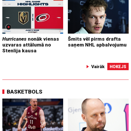
Hurricanes
nonāk vienas
Šmits vēl pirms drafta
uzvaras attālumā no
saņem NHL apbalvojumu
Stenlija kausa
Vairāk
HOKEJS
BASKETBOLS