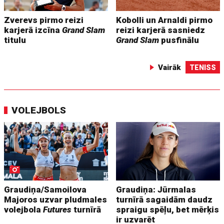
Zverevs pirmo reizi
Kobolli un Arnaldi pirmo
karjerā izcīna
Grand Slam
reizi karjerā sasniedz
titulu
Grand Slam
pusfinālu
Vairāk
TENISS
VOLEJBOLS
Graudiņa/Samoilova
Graudiņa: Jūrmalas
Majoros uzvar pludmales
turnīrā sagaidām daudz
volejbola
Futures
turnīrā
spraigu spēļu, bet mērķis
ir uzvarēt