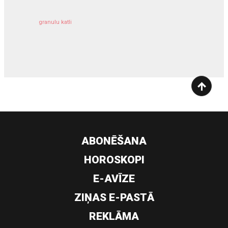
granulu katli
siltumsūknis
ABONĒŠANA
HOROSKOPI
E-AVĪZE
ZIŅAS E-PASTĀ
REKLĀMA