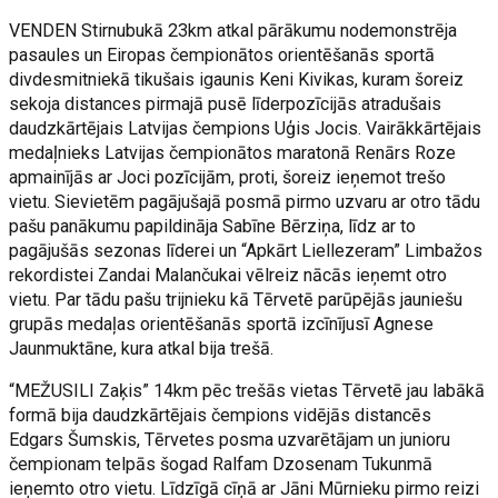
VENDEN Stirnubukā 23km atkal pārākumu nodemonstrēja
pasaules un Eiropas čempionātos orientēšanās sportā
divdesmitniekā tikušais igaunis Keni Kivikas, kuram šoreiz
sekoja distances pirmajā pusē līderpozīcijās atradušais
daudzkārtējais Latvijas čempions Uģis Jocis. Vairākkārtējais
medaļnieks Latvijas čempionātos maratonā Renārs Roze
apmainījās ar Joci pozīcijām, proti, šoreiz ieņemot trešo
vietu. Sievietēm pagājušajā posmā pirmo uzvaru ar otro tādu
pašu panākumu papildināja Sabīne Bērziņa, līdz ar to
pagājušās sezonas līderei un “Apkārt Liellezeram” Limbažos
rekordistei Zandai Malančukai vēlreiz nācās ieņemt otro
vietu. Par tādu pašu trijnieku kā Tērvetē parūpējās jauniešu
grupās medaļas orientēšanās sportā izcīnījusī Agnese
Jaunmuktāne, kura atkal bija trešā.
“MEŽUSILI Zaķis” 14km pēc trešās vietas Tērvetē jau labākā
formā bija daudzkārtējais čempions vidējās distancēs
Edgars Šumskis, Tērvetes posma uzvarētājam un junioru
čempionam telpās šogad Ralfam Dzosenam Tukunmā
ieņemto otro vietu. Līdzīgā cīņā ar Jāni Mūrnieku pirmo reizi