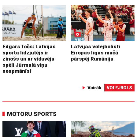
Edgars Točs: Latvijas
Latvijas volejbolisti
sporta līdzjutējs ir
Eiropas līgas mačā
zinošs un ar viduvēju
pārspēj Rumāniju
spēli Jūrmalā viņu
neapmānīsi
Vairāk
VOLEJBOLS
MOTORU SPORTS