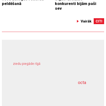
peldēšanā
konkurenti bijām paši
sev
Vairāk
CITI
ziedu piegāde rīgā
meliorācijas darbi
octa
dziļurbums
kravu apdrošināšana