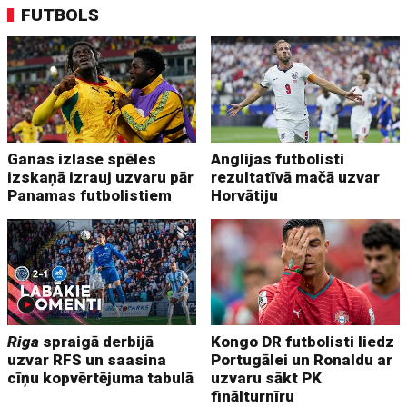
FUTBOLS
Ganas izlase spēles
Anglijas futbolisti
izskaņā izrauj uzvaru pār
rezultatīvā mačā uzvar
Panamas futbolistiem
Horvātiju
Riga
spraigā derbijā
Kongo DR futbolisti liedz
uzvar RFS un saasina
Portugālei un Ronaldu ar
cīņu kopvērtējuma tabulā
uzvaru sākt PK
finālturnīru