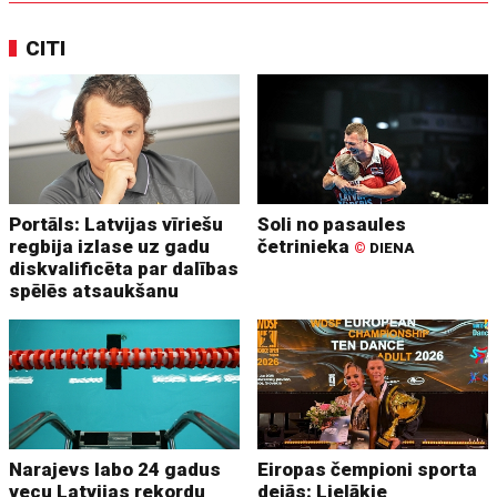
CITI
Portāls: Latvijas vīriešu
Soli no pasaules
regbija izlase uz gadu
četrinieka
©
DIENA
diskvalificēta par dalības
spēlēs atsaukšanu
Narajevs labo 24 gadus
Eiropas čempioni sporta
vecu Latvijas rekordu
dejās: Lielākie