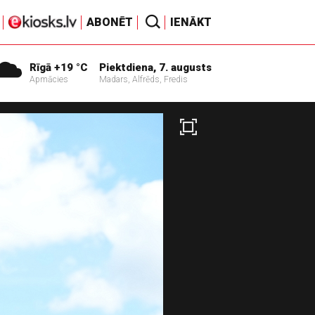
ABONĒT
IENĀKT
Rīgā +19 °C
Piektdiena, 7. augusts
Apmācies
Madars, Alfrēds, Fredis