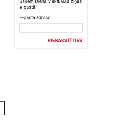
Saņem Diena.lv aktuālās ziņas
e-pastā!
E-pasta adrese
PIERAKSTĪTIES
ā