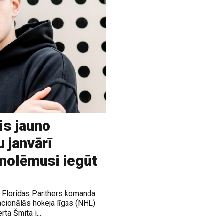
is jauno
u janvārī
 nolēmusi iegūt
ja Floridas Panthers komanda
acionālās hokeja līgas (NHL)
rta Šmita i...