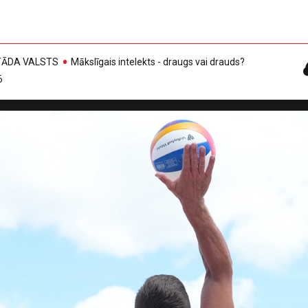
, TĀDA VALSTS
Mākslīgais intelekts - draugs vai drauds?
6