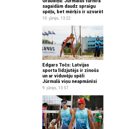
Graudiņa: Jūrmalas turnīrā
sagaidām daudz spraigu
spēļu, bet mērķis ir uzvarēt
10. jūnijs, 13:22
Edgars Točs: Latvijas
sporta līdzjutējs ir zinošs
un ar viduvēju spēli
Jūrmalā viņu neapmānīsi
9. jūnijs, 13:57