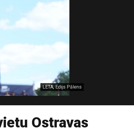
LETA, Edijs Pālens
vietu Ostravas