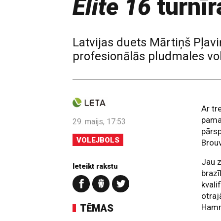
Elite 16
turnīr
Latvijas duets Mārtiņš Pļav
profesionālās pludmales vol
Ar tr
pamat
29. maijs, 17:53
pārs
VOLEJBOLS
Brouv
Jau z
Ieteikt rakstu
brazī
kvali
otraj
TĒMAS
Hamm