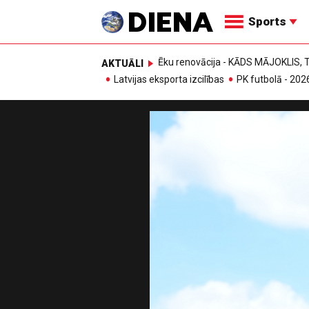
Sports
Ēku renovācija - KĀDS MĀJOKLIS
AKTUĀLI
Latvijas eksporta izcilības
PK futbolā - 202