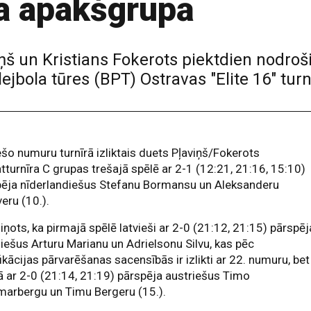
a apakšgrupā
iņš un Kristians Fokerots piektdien nodroš
ejbola tūres (BPT) Ostravas "Elite 16" tur
ešo numuru turnīrā izliktais duets Pļaviņš/Fokerots
turnīra C grupas trešajā spēlē ar 2-1 (12:21, 21:16, 15:10)
pēja nīderlandiešus Stefanu Bormansu un Aleksanderu
eru (10.).
iņots, ka pirmajā spēlē latvieši ar 2-0 (21:12, 21:15) pārspēj
liešus Arturu Marianu un Adrielsonu Silvu, kas pēc
fikācijas pārvarēšanas sacensībās ir izlikti ar 22. numuru, bet
ā ar 2-0 (21:14, 21:19) pārspēja austriešus Timo
arbergu un Timu Bergeru (15.).