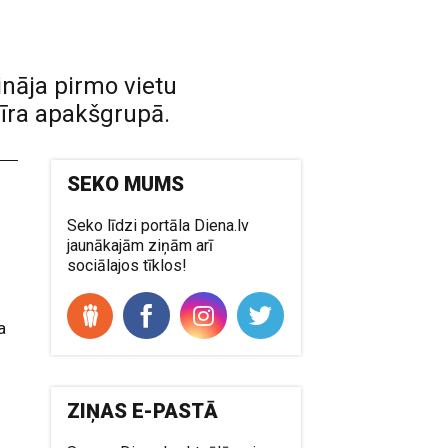
ināja pirmo vietu
nīra apakšgrupā.
SEKO MUMS
Seko līdzi portāla Diena.lv
jaunākajām ziņām arī
sociālajos tīklos!
a
ZIŅAS E-PASTĀ