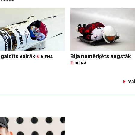
 gaidīts vairāk
Bija nomērķēts augstāk
©
DIENA
©
DIENA
Va