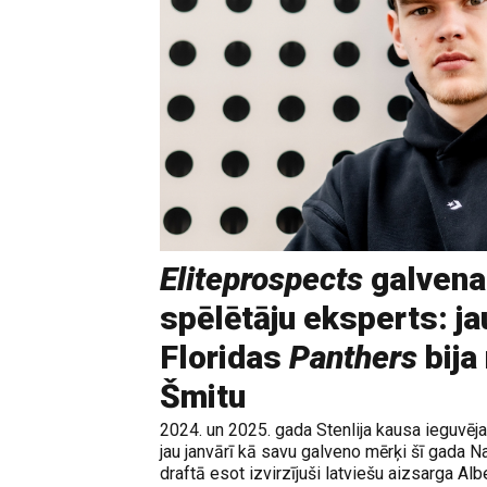
Eliteprospects
galvena
spēlētāju eksperts: ja
Floridas
Panthers
bija
Šmitu
2024. un 2025. gada Stenlija kausa ieguvē
jau janvārī kā savu galveno mērķi šī gada N
draftā esot izvirzījuši latviešu aizsarga Albe