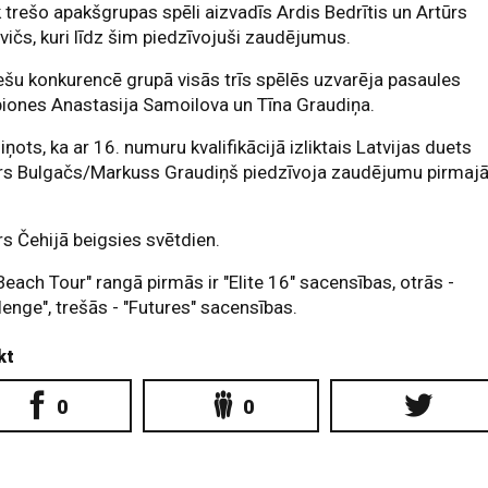
 trešo apakšgrupas spēli aizvadīs Ardis Bedrītis un Artūrs
vičs, kuri līdz šim piedzīvojuši zaudējumus.
ešu konkurencē grupā visās trīs spēlēs uzvarēja pasaules
iones Anastasija Samoilova un Tīna Graudiņa.
iņots, ka ar 16. numuru kvalifikācijā izliktais Latvijas duets
ers Bulgačs/Markuss Graudiņš piedzīvoja zaudējumu pirmaj
rs Čehijā beigsies svētdien.
Beach Tour" rangā pirmās ir "Elite 16" sacensības, otrās -
lenge", trešās - "Futures" sacensības.
kt
0
0