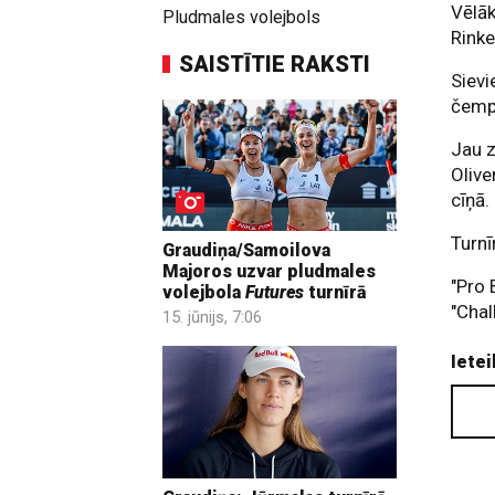
Vēlāk
Pludmales volejbols
Rinke
SAISTĪTIE RAKSTI
Sievi
čemp
Jau z
Oliv
cīņā.
Turnī
Graudiņa/Samoilova
Majoros uzvar pludmales
"Pro 
volejbola
Futures
turnīrā
"Chal
15. jūnijs, 7:06
Ietei