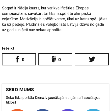
Šogad ir Nāciju kauss, kur var kvalificēties Eiropas
čempionātam, savukārt tur tiks izspēlēta olimpiskā
ceļazīme. Motivācija ir, spēlēt varam, tikai uz katru spēli jāiet
kā uz pēdējo. Pludmales volejbolists Latvijā dzīvo no gada
uz gadu un šeit nav nekas apsolīts.
Ieteikt
0
0
SEKO MUMS
Seko līdzi portāla Diena.lv jaunākajām ziņām arī sociālajos
tīklos!