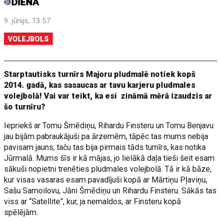
9. jūnijs, 13:57
VOLEJBOLS
Starptautisks turnīrs Majoru pludmalē notiek kopš
2014. gadā, kas sasaucas ar tavu karjeru pludmales
volejbolā! Vai var teikt, ka esi zināmā mērā izaudzis ar
šo turnīru?
Iepriekš ar Tomu Šmēdiņu, Rihardu Finsteru un Tomu Benjavu
jau bijām pabraukājuši pa ārzemēm, tāpēc tas mums nebija
pavisam jauns, taču tas bija pirmais tāds turnīrs, kas notika
Jūrmalā. Mums šīs ir kā mājas, jo lielākā daļa tieši šeit esam
sākuši nopietni trenēties pludmales volejbolā. Tā ir kā bāze,
kur visas vasaras esam pavadījuši kopā ar Mārtiņu Pļaviņu,
Sašu Samoilovu, Jāni Šmēdiņu un Rihardu Finsteru. Sākās tas
viss ar “Satellite”, kur, ja nemaldos, ar Finsteru kopā
spēlējām.