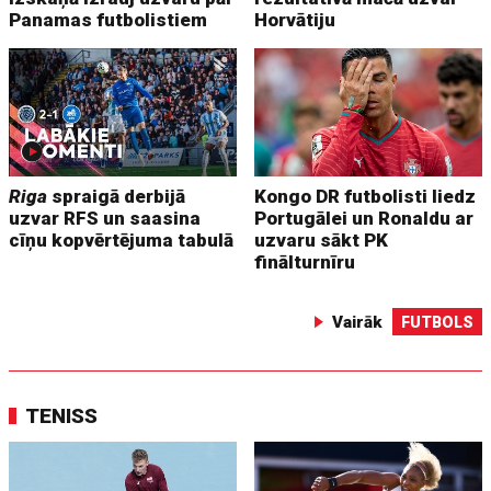
Panamas futbolistiem
Horvātiju
Riga
spraigā derbijā
Kongo DR futbolisti liedz
uzvar RFS un saasina
Portugālei un Ronaldu ar
cīņu kopvērtējuma tabulā
uzvaru sākt PK
finālturnīru
Vairāk
FUTBOLS
TENISS