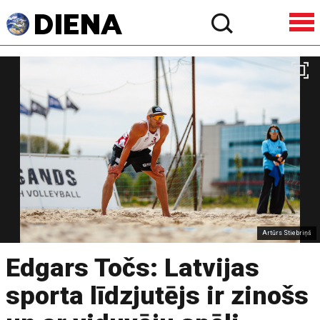
Artūrs Stiebriņš
Edgars Točs: Latvijas
sporta līdzjutējs ir zinošs