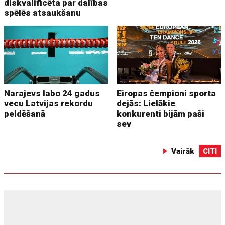
diskvalificēta par dalības
spēlēs atsaukšanu
Narajevs labo 24 gadus
Eiropas čempioni sporta
vecu Latvijas rekordu
dejās: Lielākie
peldēšanā
konkurenti bijām paši
sev
Vairāk
CITI