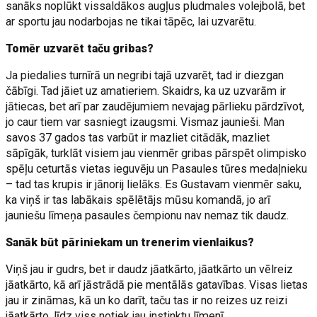
sanāks noplūkt vissaldākos augļus pludmales volejbolā, bet
ar sportu jau nodarbojas ne tikai tāpēc, lai uzvarētu.
Tomēr uzvarēt taču gribas?
Ja piedalies turnīrā un negribi tajā uzvarēt, tad ir diezgan
čābīgi. Tad jāiet uz amatieriem. Skaidrs, ka uz uzvarām ir
jātiecas, bet arī par zaudējumiem nevajag pārlieku pārdzīvot,
jo caur tiem var sasniegt izaugsmi. Vismaz jaunieši. Man
savos 37 gados tas varbūt ir mazliet citādāk, mazliet
sāpīgāk, turklāt visiem jau vienmēr gribas pārspēt olimpisko
spēļu ceturtās vietas ieguvēju un Pasaules tūres medaļnieku
– tad tas krupis ir jānorij lielāks. Es Gustavam vienmēr saku,
ka viņš ir tas labākais spēlētājs mūsu komandā, jo arī
jauniešu līmeņa pasaules čempionu nav nemaz tik daudz.
Sanāk būt pāriniekam un trenerim vienlaikus?
Viņš jau ir gudrs, bet ir daudz jāatkārto, jāatkārto un vēlreiz
jāatkārto, kā arī jāstrādā pie mentālās gatavības. Visas lietas
jau ir zināmas, kā un ko darīt, taču tas ir no reizes uz reizi
jāatkārto, līdz viss notiek jau instinktu līmenī.