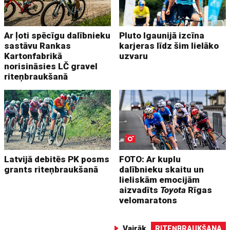
Ar ļoti spēcīgu dalībnieku
Pluto Igaunijā izcīna
sastāvu Rankas
karjeras līdz šim lielāko
Kartonfabrikā
uzvaru
norisināsies LČ gravel
riteņbraukšanā
Latvijā debitēs PK posms
FOTO: Ar kuplu
grants riteņbraukšanā
dalībnieku skaitu un
lieliskām emocijām
aizvadīts
Toyota
Rīgas
velomaratons
Vairāk
RITEŅBRAUKŠANA