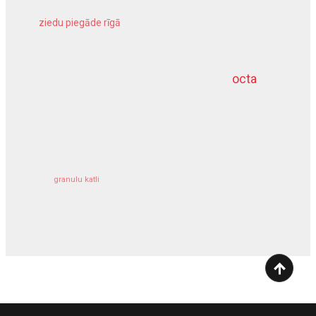
ziedu piegāde rīgā
meliorācijas darbi
octa
dziļurbums
kravu apdrošināšana
granulu katli
siltumsūknis