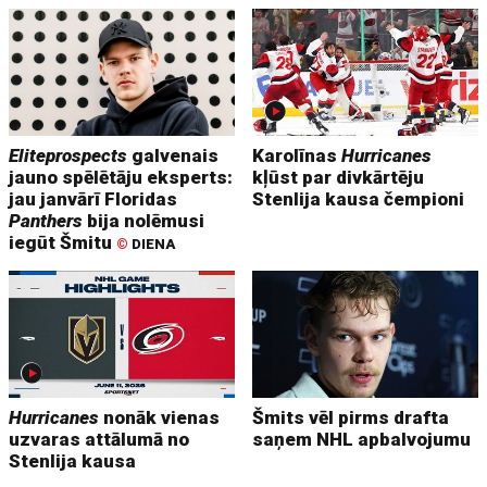
Eliteprospects
galvenais
Karolīnas
Hurricanes
jauno spēlētāju eksperts:
kļūst par divkārtēju
jau janvārī Floridas
Stenlija kausa čempioni
Panthers
bija nolēmusi
iegūt Šmitu
©
DIENA
Hurricanes
nonāk vienas
Šmits vēl pirms drafta
uzvaras attālumā no
saņem NHL apbalvojumu
Stenlija kausa