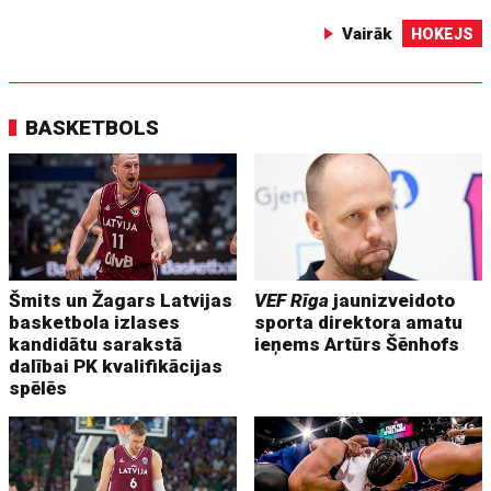
Vairāk
HOKEJS
BASKETBOLS
Šmits un Žagars Latvijas
VEF Rīga
jaunizveidoto
basketbola izlases
sporta direktora amatu
kandidātu sarakstā
ieņems Artūrs Šēnhofs
dalībai PK kvalifikācijas
spēlēs