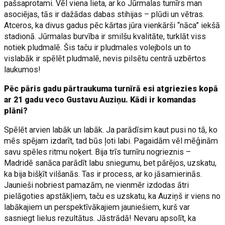
pašsaprotami. Vēl viena lieta, ar ko Jūrmalas turnīrs man
asociējas, tās ir dažādas dabas stihijas – plūdi un vētras.
Atceros, ka divus gadus pēc kārtas jūra vienkārši “nāca” iekšā
stadionā. Jūrmalas burvība ir smilšu kvalitāte, turklāt viss
notiek pludmalē. Šis taču ir pludmales volejbols un to
vislabāk ir spēlēt pludmalē, nevis pilsētu centrā uzbērtos
laukumos!
Pēc pāris gadu pārtraukuma turnīrā esi atgriezies kopā
ar 21 gadu veco Gustavu Auziņu. Kādi ir komandas
plāni?
Spēlēt arvien labāk un labāk. Ja parādīsim kaut pusi no tā, ko
mēs spējam izdarīt, tad būs ļoti labi. Pagaidām vēl mēģinām
savu spēles ritmu noķert. Bija trīs turnīru nogrieznis –
Madridē sanāca parādīt labu sniegumu, bet pārējos, uzskatu,
ka bija bišķīt vilšanās. Tas ir process, ar ko jāsamierinās.
Jaunieši nobriest pamazām, ne vienmēr izdodas ātri
pielāgoties apstākļiem, taču es uzskatu, ka Auziņš ir viens no
labākajiem un perspektīvākajiem jauniešiem, kurš var
sasniegt lielus rezultātus. Jāstrādā! Nevaru apsolīt, ka