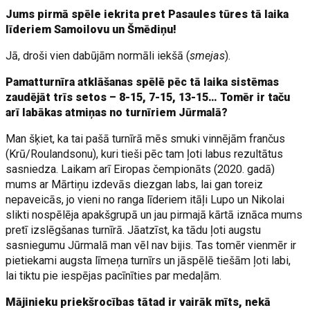
Jums pirmā spēle iekrita pret Pasaules tūres tā laika
līderiem Samoilovu un Šmēdiņu!
Jā, droši vien dabūjām normāli iekšā (
smejas
).
Pamatturnīra atklāšanas spēlē pēc tā laika sistēmas
zaudējāt trīs setos – 8-15, 7-15, 13-15… Tomēr ir taču
arī labākas atmiņas no turnīriem Jūrmalā?
Man šķiet, ka tai pašā turnīrā mēs smuki vinnējām frančus
(Krū/Roulandsonu), kuri tieši pēc tam ļoti labus rezultātus
sasniedza. Laikam arī Eiropas čempionāts (2020. gadā)
mums ar Mārtiņu izdevās diezgan labs, lai gan toreiz
nepaveicās, jo vieni no ranga līderiem itāļi Lupo un Nikolai
slikti nospēlēja apakšgrupā un jau pirmajā kārtā iznāca mums
pretī izslēgšanas turnīrā. Jāatzīst, ka tādu ļoti augstu
sasniegumu Jūrmalā man vēl nav bijis. Tas tomēr vienmēr ir
pietiekami augsta līmeņa turnīrs un jāspēlē tiešām ļoti labi,
lai tiktu pie iespējas pacīnīties par medaļām.
Mājinieku priekšrocības tātad ir vairāk mīts, nekā