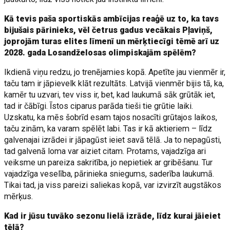
Kā tevis paša sportiskās ambīcijas reaģē uz to, ka tavs
bijušais pārinieks, vēl četrus gadus vecākais Pļaviņš,
joprojām turas elites līmenī un mērķtiecīgi tēmē arī uz
2028. gada Losandželosas olimpiskajām spēlēm?
Ikdienā viņu redzu, jo trenējamies kopā. Apetīte jau vienmēr ir,
taču tam ir jāpievelk klāt rezultāts. Latvijā vienmēr bijis tā, ka,
kamēr tu uzvari, tev viss ir, bet, kad laukumā sāk grūtāk iet,
tad ir čābīgi. Īstos ciparus parāda tieši tie grūtie laiki.
Uzskatu, ka mēs šobrīd esam tajos nosacīti grūtajos laikos,
taču zinām, ka varam spēlēt labi. Tas ir kā aktieriem – līdz
galvenajai izrādei ir jāpagūst ieiet savā tēlā. Ja to nepagūsti,
tad galvenā loma var aiziet citam. Protams, vajadzīga ari
veiksme un pareiza sakritība, jo nepietiek ar gribēšanu. Tur
vajadzīga veselība, pārinieka sniegums, saderība laukumā.
Tikai tad, ja viss pareizi saliekas kopā, var izvirzīt augstākos
mērķus.
Kad ir jūsu tuvāko sezonu lielā izrāde, līdz kurai jāieiet
tēlā?