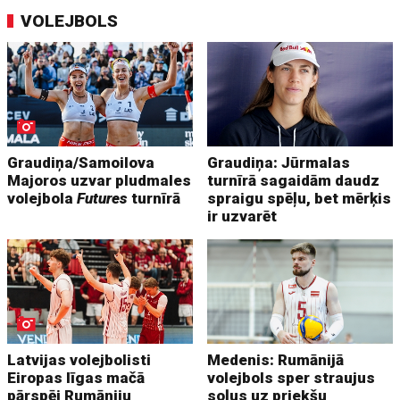
VOLEJBOLS
Graudiņa/Samoilova
Graudiņa: Jūrmalas
Majoros uzvar pludmales
turnīrā sagaidām daudz
volejbola
Futures
turnīrā
spraigu spēļu, bet mērķis
ir uzvarēt
Latvijas volejbolisti
Medenis: Rumānijā
Eiropas līgas mačā
volejbols sper straujus
pārspēj Rumāniju
soļus uz priekšu