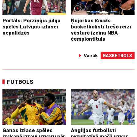
Portāls: Porziņģis jūlija
Ņujorkas
Knicks
spēlēs Latvijas izlasei
basketbolisti trešo reizi
nepalīdzēs
vēsturē izcīna NBA
čempiontitulu
Vairāk
BASKETBOLS
FUTBOLS
Ganas izlase spēles
Anglijas futbolisti
izskaņā izrauj uzvaru pār
rezultatīvā mačā uzvar