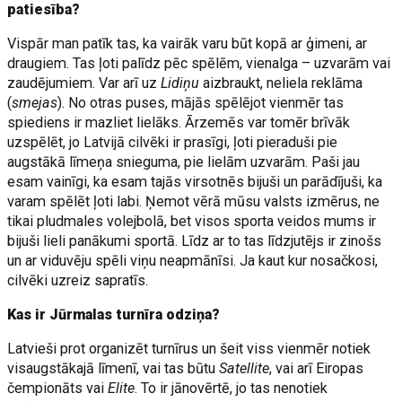
patiesība?
Vispār man patīk tas, ka vairāk varu būt kopā ar ģimeni, ar
draugiem. Tas ļoti palīdz pēc spēlēm, vienalga – uzvarām vai
zaudējumiem. Var arī uz
Lidiņu
aizbraukt, neliela reklāma
(
smejas
). No otras puses, mājās spēlējot vienmēr tas
spiediens ir mazliet lielāks. Ārzemēs var tomēr brīvāk
uzspēlēt, jo Latvijā cilvēki ir prasīgi, ļoti pieraduši pie
augstākā līmeņa snieguma, pie lielām uzvarām. Paši jau
esam vainīgi, ka esam tajās virsotnēs bijuši un parādījuši, ka
varam spēlēt ļoti labi. Ņemot vērā mūsu valsts izmērus, ne
tikai pludmales volejbolā, bet visos sporta veidos mums ir
bijuši lieli panākumi sportā. Līdz ar to tas līdzjutējs ir zinošs
un ar viduvēju spēli viņu neapmānīsi. Ja kaut kur nosačkosi,
cilvēki uzreiz sapratīs.
Kas ir Jūrmalas turnīra odziņa?
Latvieši prot organizēt turnīrus un šeit viss vienmēr notiek
visaugstākajā līmenī, vai tas būtu
Satellite
, vai arī Eiropas
čempionāts vai
Elite
. To ir jānovērtē, jo tas nenotiek