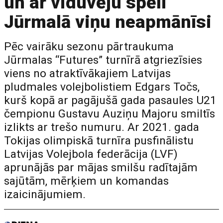
un ar viduvēju spēli
Jūrmalā viņu neapmānīsi
Pēc vairāku sezonu pārtraukuma
Jūrmalas “Futures” turnīrā atgriezīsies
viens no atraktīvākajiem Latvijas
pludmales volejbolistiem Edgars Točs,
kurš kopā ar pagājušā gada pasaules U21
čempionu Gustavu Auziņu Majoru smiltīs
izlikts ar trešo numuru. Ar 2021. gada
Tokijas olimpiskā turnīra pusfinālistu
Latvijas Volejbola federācija (LVF)
aprunājās par mājas smilšu radītajām
sajūtām, mērķiem un komandas
izaicinājumiem.