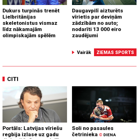
Dukurs turpinās trenēt
Daugavpilī aizturēts
Lielbritānijas
vīrietis par deviņām
skeletonistus vismaz
zādzībām no auto;
līdz nākamajām
nodarīti 13 000 eiro
olimpiskajām spēlēm
zaudējumi
Vairāk
ZIEMAS SPORTS
CITI
Portāls: Latvijas vīriešu
Soli no pasaules
regbija izlase uz gadu
četrinieka
©
DIENA