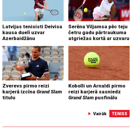
Latvijas tenisisti Deivisa
Serēna Viljamsa pēc teju
kausa duelī uzvar
četru gadu pārtraukuma
Azerbaidžānu
atgriežas kortā ar uzvaru
Zverevs pirmo reizi
Kobolli un Arnaldi pirmo
karjerā izcīna
Grand Slam
reizi karjerā sasniedz
titulu
Grand Slam
pusfinālu
Vairāk
TENISS