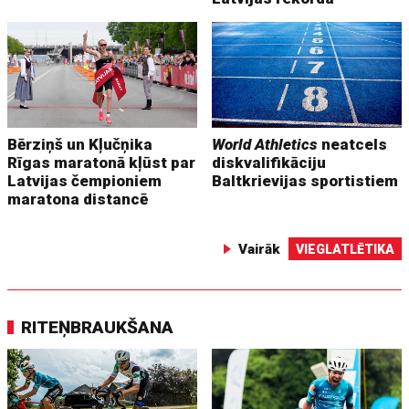
Bērziņš un Kļučņika
World Athletics
neatcels
Rīgas maratonā kļūst par
diskvalifikāciju
Latvijas čempioniem
Baltkrievijas sportistiem
maratona distancē
Vairāk
VIEGLATLĒTIKA
RITEŅBRAUKŠANA