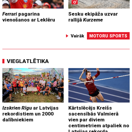
Ferrari
pagarina
Sesku ekipāža uzvar
vienošanos ar Leklēru
rallijā
Kurzeme
Vairāk
MOTORU SPORTS
VIEGLATLĒTIKA
Izskrien Rīgu
ar Latvijas
Kārtslēcējs Kreišs
rekordistiem un 2000
sacensībās Valmierā
dalībniekiem
vien par diviem
centimetriem atpaliek no
Latvijas rekorda